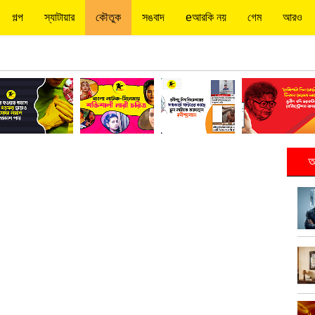
গল্প
স্যাটায়ার
কৌতুক
সঙবাদ
eআরকি নয়
গেম
আরও
আ