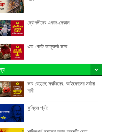
দ্রৌপদীদের একাল-সেকাল
এক প্লেট আলুভর্তা ভাত
ম্য
ভাব বেড়েছে সবজিদের, আইফোনের মর্যাদা
দাবী
কুস্তির প্যাঁচ
শান্তিপূর্ণ সমাবেশ করার অনুমতি চেয়ে