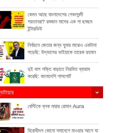
কেমন আছে বাংলাদেশের শেকলবন্দী
শয়তানরা? রমজান মাসের এক গা ছমছম
ইন্টারভিউ
নির্বাচনে জেতার জন্য ঘুমার মাঝেও একটানা
পড়েছি: উদ্ভাসের ভাইয়াকে তারেক রহমান
দুই ধাপ শক্তি বাড়াতে নিয়মিত ব্যায়াম
করেছি: বাংলাদেশি পাসপোর্ট
্যাটায়ার
বেস্টিকে ব্লক মারার রোমান Aura
বিরোধীদল কোনো সমাবেশে যাওয়ার আগে যা