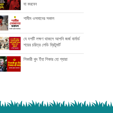
যা করবেন
শামীম ওসমানের সকাল
যে দশটি লক্ষণ থাকলে আপনি জর্জ বার্নার্ড
শয়ের চরিত্র লেডি ব্রিটুমার্ট
শিকারী খুদ ইঁহা শিকার হো গ্যায়া