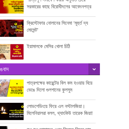
সরকারের কাছে বিরোধীদলের আবেদনপত্র
ক্রিস্টোফার নোলানের সিনেমা ‘মূহুর্ত দ্য
মোমেন্ট’
ইয়ামালকে মেসির খোলা চিঠি
ঙবাদ
পাত্রপক্ষের কারেন্টের বিল কম হওয়ায় বিয়ে
ভেঙে দিলো গুলশানের কুলসুম
লোডশেডিংয়ে ফিরে এল নস্টালজিয়া।
মিলেনিয়ালরা বলল, থ্যাংকিউ তারেক জিয়া!