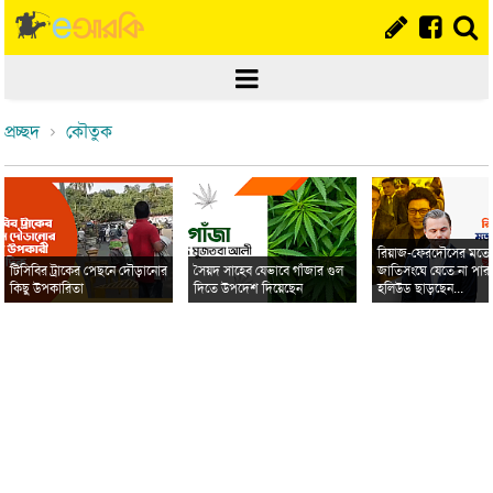
প্রচ্ছদ
কৌতুক
রিয়াজ-ফেরদৌসের মত
টিসিবির ট্রাকের পেছনে দৌড়ানোর
সৈয়দ সাহেব যেভাবে গাঁজার গুল
জাতিসংঘে যেতে না পার
কিছু উপকারিতা
দিতে উপদেশ দিয়েছেন
হলিউড ছাড়ছেন...