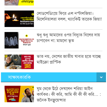
লোডশেডিংয়ে ফিরে এল নস্টালজিয়া।
মিলেনিয়ালরা বলল, থ্যাংকিউ তারেক জিয়া!
শুধু শুধু আমাদের ওপর বিদ্যুত বিলের দায়
চাপাবেন না: মামদো ভূত
ভাত নয়, দেশের জাতীয় খাবার হতে যাচ্ছে
মাইক্রো প্লাস্টিক
সাক্ষাৎকারকি
ঘুম থেকে উঠে দেখলেন শরিয়া আইন
কার্যকর। কী করি, আমি কী কী কী করি… :
জনৈক ইনফ্লুয়েন্সার