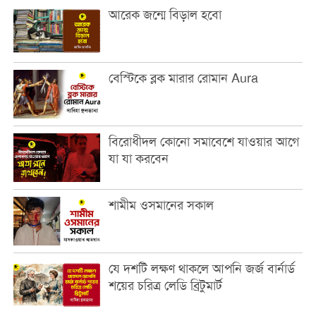
আরেক জন্মে বিড়াল হবো
বেস্টিকে ব্লক মারার রোমান Aura
বিরোধীদল কোনো সমাবেশে যাওয়ার আগে
যা যা করবেন
শামীম ওসমানের সকাল
যে দশটি লক্ষণ থাকলে আপনি জর্জ বার্নার্ড
শয়ের চরিত্র লেডি ব্রিটুমার্ট