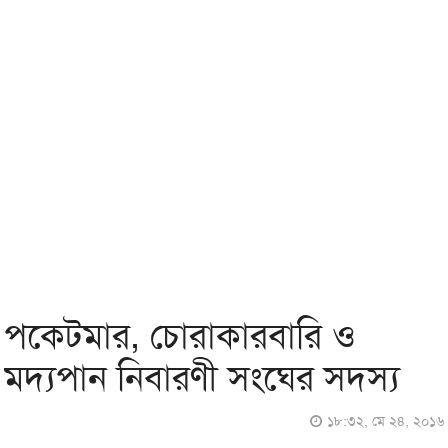
পকেটমার, চোরাকারবারি ও
মদ্যপান নিবারণী সংঘের সদস্য
১৮:৩২, মে ২৪, ২০১৬