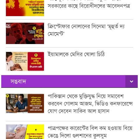
সরকারের কাছে বিরোধীদলের আবেদনপত্র
ক্রিস্টোফার নোলানের সিনেমা ‘মূহুর্ত দ্য
মোমেন্ট’
ইয়ামালকে মেসির খোলা চিঠি
সঙবাদ
পাকিস্তান থেকে মুক্তিযুদ্ধ নিয়ে সমাবেশ
করবেন গোলাম আজম, ভিডিও কনফারেন্সে
যোগ দেবেন সাকিব আল হাসান
পাত্রপক্ষের কারেন্টের বিল কম হওয়ায় বিয়ে
ভেঙে দিলো গুলশানের কুলসুম