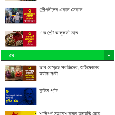
দ্রৌপদীদের একাল-সেকাল
এক প্লেট আলুভর্তা ভাত
রম্য
ভাব বেড়েছে সবজিদের, আইফোনের
মর্যাদা দাবী
কুস্তির প্যাঁচ
শান্তিপূর্ণ সমাবেশ করার অনুমতি চেয়ে