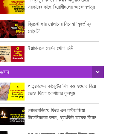
সরকারের কাছে বিরোধীদলের আবেদনপত্র
ক্রিস্টোফার নোলানের সিনেমা ‘মূহুর্ত দ্য
মোমেন্ট’
ইয়ামালকে মেসির খোলা চিঠি
ঙবাদ
পাত্রপক্ষের কারেন্টের বিল কম হওয়ায় বিয়ে
ভেঙে দিলো গুলশানের কুলসুম
লোডশেডিংয়ে ফিরে এল নস্টালজিয়া।
মিলেনিয়ালরা বলল, থ্যাংকিউ তারেক জিয়া!