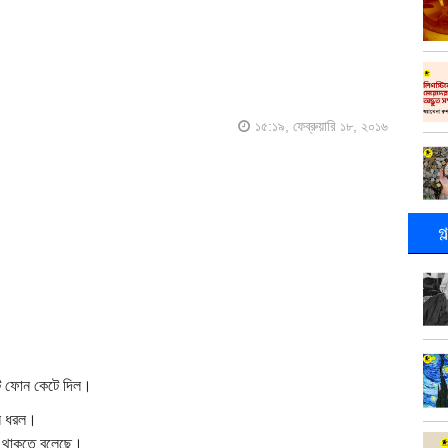
১৫:১৯, ফেব্রুয়ারি ১৮, ২০১৬
গ
টি ফোন কেটে দিল।
োন ধরল।
ে থাকতে বলেছে।