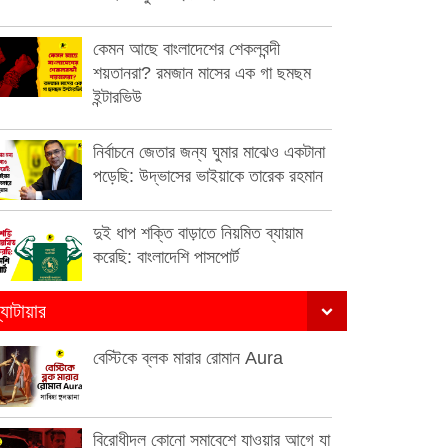
কেমন আছে বাংলাদেশের শেকলবন্দী
শয়তানরা? রমজান মাসের এক গা ছমছম
ইন্টারভিউ
নির্বাচনে জেতার জন্য ঘুমার মাঝেও একটানা
পড়েছি: উদ্ভাসের ভাইয়াকে তারেক রহমান
দুই ধাপ শক্তি বাড়াতে নিয়মিত ব্যায়াম
করেছি: বাংলাদেশি পাসপোর্ট
্যাটায়ার
বেস্টিকে ব্লক মারার রোমান Aura
বিরোধীদল কোনো সমাবেশে যাওয়ার আগে যা