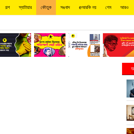
গল্প
স্যাটায়ার
কৌতুক
সঙবাদ
eআরকি নয়
গেম
আরও
আ