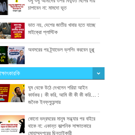
শুধু শুধু আমাদের ওপর বিদ্যুত বিলের দায়
চাপাবেন না: মামদো ভূত
ভাত নয়, দেশের জাতীয় খাবার হতে যাচ্ছে
মাইক্রো প্লাস্টিক
অবসরের পর ট্র্যাভেল ভ্লগিং করবেন চুপ্পু
াক্ষাৎকারকি
ঘুম থেকে উঠে দেখলেন শরিয়া আইন
কার্যকর। কী করি, আমি কী কী কী করি… :
জনৈক ইনফ্লুয়েন্সার
কোনো ভদ্রঘরের মানুষ সন্ধ্যার পর বাইরে
থাকে না: একান্ত কাল্পনিক সাক্ষাতকারে
মোহাম্মদপুরের ছিনতাইকারী