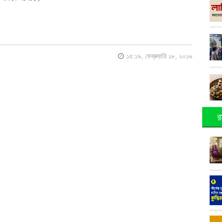
১৫:১৯, ফেব্রুয়ারি ১৮, ২০১৬
র