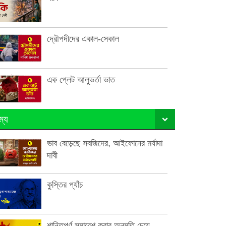
দ্রৌপদীদের একাল-সেকাল
এক প্লেট আলুভর্তা ভাত
ম্য
ভাব বেড়েছে সবজিদের, আইফোনের মর্যাদা
দাবী
কুস্তির প্যাঁচ
শান্তিপূর্ণ সমাবেশ করার অনুমতি চেয়ে