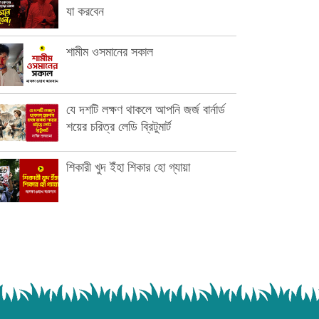
যা করবেন
শামীম ওসমানের সকাল
যে দশটি লক্ষণ থাকলে আপনি জর্জ বার্নার্ড
শয়ের চরিত্র লেডি ব্রিটুমার্ট
শিকারী খুদ ইঁহা শিকার হো গ্যায়া