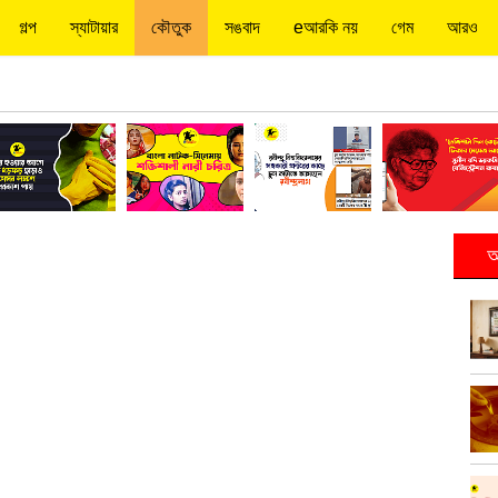
গল্প
স্যাটায়ার
কৌতুক
সঙবাদ
eআরকি নয়
গেম
আরও
আ