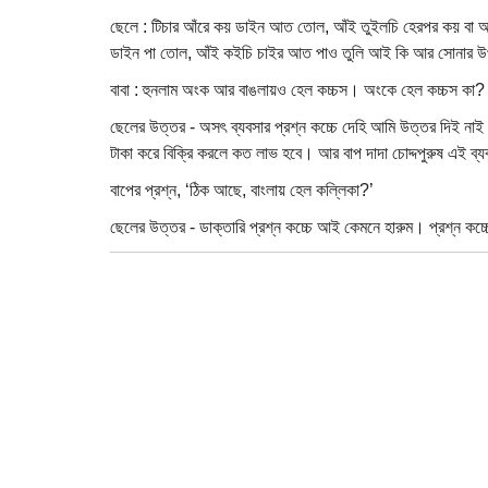
ছেলে : টিচার আঁরে কয় ডাইন আত তোল, আঁই তুইলচি হেরপর কয় বা 
ডাইন পা তোল, আঁই কইচি চাইর আত পাও তুলি আই কি আর সোনার উ
বাবা : হুনলাম অংক আর বাঙলায়ও হেল কচ্চস। অংকে হেল কচ্চস কা?
ছেলের উত্তর - অসৎ ব্যবসার প্রশ্ন কচ্চে দেহি আমি উত্তর দিই নাই।
টাকা করে বিক্রি করলে কত লাভ হবে। আর বাপ দাদা চোদ্দপুরুষ এ
বাপের প্রশ্ন, ‘ঠিক আছে, বাংলায় হেল কল্লিকা?’
ছেলের উত্তর - ডাক্তারি প্রশ্ন কচ্চে আই কেমনে হারুম। প্রশ্ন কচ্চ