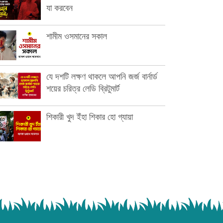
যা করবেন
শামীম ওসমানের সকাল
যে দশটি লক্ষণ থাকলে আপনি জর্জ বার্নার্ড
শয়ের চরিত্র লেডি ব্রিটুমার্ট
শিকারী খুদ ইঁহা শিকার হো গ্যায়া