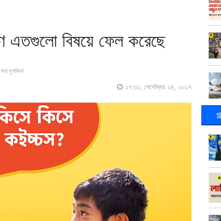
ণে এতগুলো বিষয়ে ফেল করেছে
বলা মুশকিল!
১৭:৩১, সেপ্টেম্বর ২৪, ২০১৭
গ