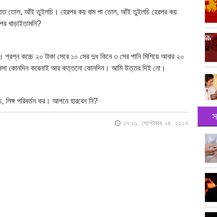
আত তোল, আঁই তুইলচি। হেরপর কয় বাম পা তোল, আঁই তুইলচি হেরপর কয়
পর খাড়াইতামনি?
 প্রশ্ন কচ্চে ২০ টাকা সেরে ১০ সের দুধ কিনে ৩ সের পানি মিশিয়ে আবার ২০
ই ব্যবসা কোনদিন করেনাই আর কত্তনো কোনদিন। আমি উত্তর দিই নো।
ে, লিঙ্গ পরিবর্তন কর। আপনে হারবেন নি?
স
১৭:৩১, সেপ্টেম্বর ২৪, ২০১৭