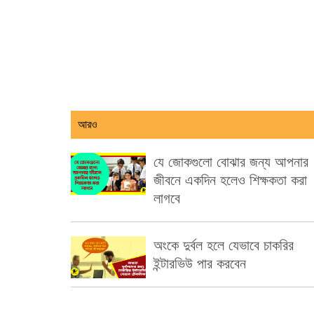
আরও
যে জোকগুলো বোঝার জন্য আপনার
জীবনে একদিন হলেও শিক্ষকতা করা
লাগবে
অংকে দুর্বল হলে যেভাবে চাকরির
ইন্টারভিউ পার করবেন