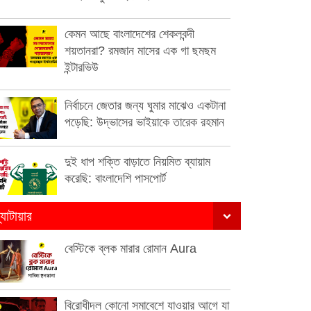
কেমন আছে বাংলাদেশের শেকলবন্দী
শয়তানরা? রমজান মাসের এক গা ছমছম
ইন্টারভিউ
নির্বাচনে জেতার জন্য ঘুমার মাঝেও একটানা
পড়েছি: উদ্ভাসের ভাইয়াকে তারেক রহমান
দুই ধাপ শক্তি বাড়াতে নিয়মিত ব্যায়াম
করেছি: বাংলাদেশি পাসপোর্ট
্যাটায়ার
বেস্টিকে ব্লক মারার রোমান Aura
বিরোধীদল কোনো সমাবেশে যাওয়ার আগে যা