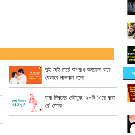
দুই ভাই চার্চে অপরাধ কনফেস করে
স
যেভাবে লাভবান হলো
বাবা দিবসের কৌতুক: ২০টি 'ওরে বাবা
রে' জোক