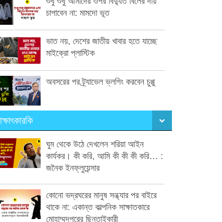
শুধু শুধু আমাদের ওপর বিদ্যুত বিলের দায়
চাপাবেন না: মামদো ভূত
ভাত নয়, দেশের জাতীয় খাবার হতে যাচ্ছে
মাইক্রো প্লাস্টিক
অবসরের পর ট্র্যাভেল ভ্লগিং করবেন চুপ্পু
াক্ষাৎকারকি
ঘুম থেকে উঠে দেখলেন শরিয়া আইন
কার্যকর। কী করি, আমি কী কী কী করি… :
জনৈক ইনফ্লুয়েন্সার
কোনো ভদ্রঘরের মানুষ সন্ধ্যার পর বাইরে
থাকে না: একান্ত কাল্পনিক সাক্ষাতকারে
মোহাম্মদপুরের ছিনতাইকারী