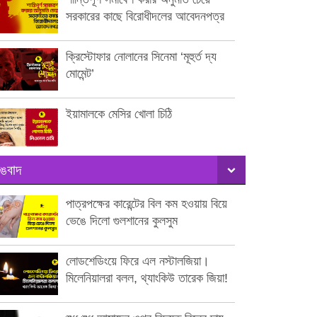
সরকারের কাছে বিরোধীদলের আবেদনপত্র
ক্রিস্টোফার নোলানের সিনেমা ‘মূহুর্ত দ্য
মোমেন্ট’
ইয়ামালকে মেসির খোলা চিঠি
ঙবাদ
পাত্রপক্ষের কারেন্টের বিল কম হওয়ায় বিয়ে
ভেঙে দিলো গুলশানের কুলসুম
লোডশেডিংয়ে ফিরে এল নস্টালজিয়া।
মিলেনিয়ালরা বলল, থ্যাংকিউ তারেক জিয়া!