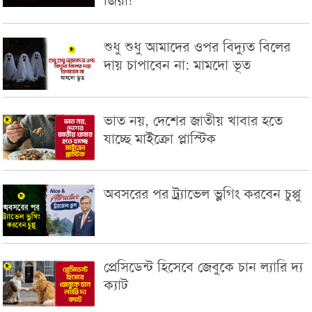
জিয়া!
শুধু শুধু আমাদের ওপর বিদ্যুত বিলের
দায় চাপাবেন না: মামদো ভূত
ভাত নয়, দেশের জাতীয় খাবার হতে
যাচ্ছে মাইক্রো প্লাস্টিক
অবসরের পর ট্র্যাভেল ভ্লগিং করবেন চুপ্পু
প্রেসিডেন্ট হিসেবে জেবুকে চান ল্যারি দ্য
ক্যাট