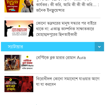
কার্যকর। কী করি, আমি কী কী কী করি… :
জনৈক ইনফ্লুয়েন্সার
কোনো ভদ্রঘরের মানুষ সন্ধ্যার পর বাইরে
থাকে না: একান্ত কাল্পনিক সাক্ষাতকারে
মোহাম্মদপুরের ছিনতাইকারী
স্যাটায়ার
বেস্টিকে ব্লক মারার রোমান Aura
বিরোধীদল কোনো সমাবেশে যাওয়ার আগে
যা যা করবেন