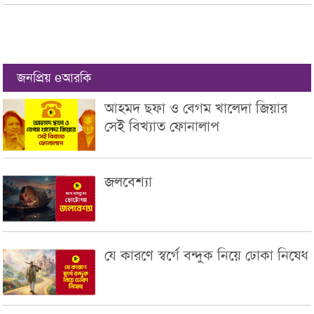
জনপ্রিয় eআরকি
আহমদ ছফা ও বেগম খালেদা জিয়ার
সেই বিখ্যাত ফোনালাপ
জলবেশ্যা
যে কারণে স্বর্গে বন্দুক নিয়ে ঢোকা নিষেধ