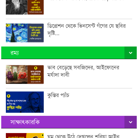
ডিপ্রেশন থেকে ভিনসেন্ট গঁগের যে ছবির
সৃষ্টি...
রম্য
ভাব বেড়েছে সবজিদের, আইফোনের
মর্যাদা দাবী
কুস্তির প্যাঁচ
সাক্ষাৎকারকি
ঘুম থেকে উঠে দেখলেন শরিয়া আইন