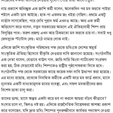
নিজেদের দক্ষতা ঝালিয়ে নেওয়ার সুযোগ পেয়ে তারা আবেগাপ্লুত।
নাম প্রকাশে অনিচ্ছুক এক জাশি কর্মী বলেন, অনেকদিন পর মব করতে পাইরা
শইলে একটা ভাব আইছে। হাত-পা একদম জং ধইরা গেছিল। প্রথমে একটু
নার্ভাস লাগতেছিল, পরে দেখি পুরান ফর্ম এখনও আছে। অন্য এক কর্মী
অভিযোগ করে বলেন, নতুন সরকারের আমলে এই ঐতিহ্যবাহী শিল্প প্রায়
বিলুপ্তির পথে। তরুণ প্রজন্ম এখন আর ঠিকমতো মব করতে চায় না। সবাই শুধু
ফেসবুকে স্ট্যাটাস দেয়। মাঠে নামার লোক নাই।
এদিকে জাশি সাংস্কৃতিক পরিষদের পক্ষ থেকে মবিংকে দেশের অমূর্ত
সাংস্কৃতিক ঐতিহ্য হিসেবে স্বীকৃতি দেওয়ার দাবি জানানো হয়েছে। সংগঠনটির
এক নেতা বলেন, যেভাবে বাউল গান, জারি-সারি কিংবা লাঠিখেলা সংরক্ষণ
করা হয়, ঠিক সেভাবেই মবিং শিল্পকেও রাষ্ট্রীয় পৃষ্ঠপোষকতা দিতে হবে।
সংগঠনটির পক্ষ থেকে সরকারের কাছে কয়েক দফা দাবি উত্থাপন করা হয়েছে।
এর মধ্যে রয়েছে, প্রত্যেক নিবন্ধিত কর্মীকে একটি করে মব কার্ড প্রদান, মাসে
ন্যূনতম একটি বাধ্যতামূলক মবের ব্যবস্থা, এবং সফল মবকারীদের জন্য
বিশেষ ভাতা চালু করা।
তাদের ভাষ্য, মাসে অন্তত একটা করে মব না করলে আমরা বাঁচব কীভাবে?
সংসার চলে না, স্কিলও নষ্ট হয়। এদিকে রাজনৈতিক বিশ্লেষকরা আশঙ্কা প্রকাশ
করে বলেছেন, যদি দ্রুত মবিং শিল্পের পুনরুজ্জীবনে কার্যকর পদক্ষেপ নেওয়া