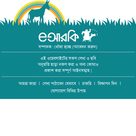
সম্পাদক: খোঁজা হচ্ছে (আবেদন করুন)
এই ওয়েবসাইটের সকল লেখা ও ছবি
অনুমতি ছাড়া নকল করা ও অন্য কোথাও
প্রকাশ করা সম্পূর্ণ আইনসম্মত |
আমরা কারা
লেখা পাঠাবেন যেভাবে
চাকরি
বিজ্ঞাপন দিন
যোগাযোগ বিভিন্ন উপায়