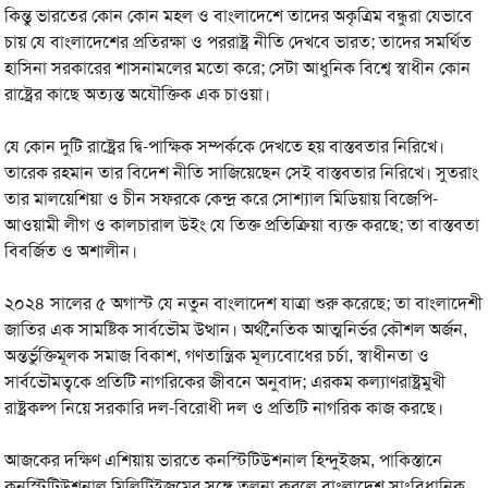
কিন্তু ভারতের কোন কোন মহল ও বাংলাদেশে তাদের অকৃত্রিম বন্ধুরা যেভাবে
চায় যে বাংলাদেশের প্রতিরক্ষা ও পররাষ্ট্র নীতি দেখবে ভারত; তাদের সমর্থিত
হাসিনা সরকারের শাসনামলের মতো করে; সেটা আধুনিক বিশ্বে স্বাধীন কোন
রাষ্ট্রের কাছে অত্যন্ত অযৌক্তিক এক চাওয়া।
যে কোন দুটি রাষ্ট্রের দ্বি-পাক্ষিক সম্পর্ককে দেখতে হয় বাস্তবতার নিরিখে।
তারেক রহমান তার বিদেশ নীতি সাজিয়েছেন সেই বাস্তবতার নিরিখে। সুতরাং
তার মালয়েশিয়া ও চীন সফরকে কেন্দ্র করে সোশ্যাল মিডিয়ায় বিজেপি-
আওয়ামী লীগ ও কালচারাল উইং যে তিক্ত প্রতিক্রিয়া ব্যক্ত করছে; তা বাস্তবতা
বিবর্জিত ও অশালীন।
২০২৪ সালের ৫ অগাস্ট যে নতুন বাংলাদেশ যাত্রা শুরু করেছে; তা বাংলাদেশী
জাতির এক সামষ্টিক সার্বভৌম উত্থান। অর্থনৈতিক আত্মনির্ভর কৌশল অর্জন,
অন্তর্ভুক্তিমূলক সমাজ বিকাশ, গণতান্ত্রিক মূল্যবোধের চর্চা, স্বাধীনতা ও
সার্বভৌমত্বকে প্রতিটি নাগরিকের জীবনে অনুবাদ; এরকম কল্যাণরাষ্ট্রমুখী
রাষ্ট্রকল্প নিয়ে সরকারি দল-বিরোধী দল ও প্রতিটি নাগরিক কাজ করছে।
আজকের দক্ষিণ এশিয়ায় ভারতে কনস্টিটিউশনাল হিন্দুইজম, পাকিস্তানে
কনস্টিটিউশনাল মিলিট্রিইজমের সঙ্গে তুলনা করলে বাংলাদেশ সাংবিধানিক