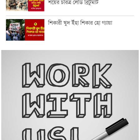
শয়ের চরিত্র লেডি ব্রিটুমার্ট
শিকারী খুদ ইঁহা শিকার হো গ্যায়া