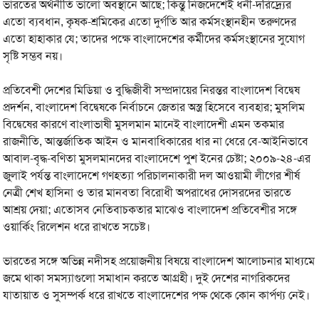
ভারতের অর্থনীতি ভালো অবস্থানে আছে; কিন্তু নিজদেশেই ধনী-দরিদ্র্যের
এতো ব্যবধান, কৃষক-শ্রমিকের এতো দুর্গতি আর কর্মসংস্থানহীন তরুণদের
এতো হাহাকার যে; তাদের পক্ষে বাংলাদেশের কর্মীদের কর্মসংস্থানের সুযোগ
সৃষ্টি সম্ভব নয়।
প্রতিবেশী দেশের মিডিয়া ও বুদ্ধিজীবী সম্প্রদায়ের নিরন্তর বাংলাদেশ বিদ্বেষ
প্রদর্শন, বাংলাদেশ বিদ্বেষকে নির্বাচনে জেতার অস্ত্র হিসেবে ব্যবহার; মুসলিম
বিদ্বেষের কারণে বাংলাভাষী মুসলমান মানেই বাংলাদেশী এমন তকমার
রাজনীতি, আন্তর্জাতিক আইন ও মানবাধিকারের ধার না ধেরে বে-আইনিভাবে
আবাল-বৃদ্ধ-বণিতা মুসলমানদের বাংলাদেশে পুশ ইনের চেষ্টা; ২০০৯-২৪-এর
জুলাই পর্যন্ত বাংলাদেশে গণহত্যা পরিচালনাকারী দল আওয়ামী লীগের শীর্ষ
নেত্রী শেখ হাসিনা ও তার মানবতা বিরোধী অপরাধের দোসরদের ভারতে
আশ্রয় দেয়া; এতোসব নেতিবাচকতার মাঝেও বাংলাদেশ প্রতিবেশীর সঙ্গে
ওয়ার্কিং রিলেশন ধরে রাখতে সচেষ্ট।
ভারতের সঙ্গে অভিন্ন নদীসহ প্রয়োজনীয় বিষয়ে বাংলাদেশ আলোচনার মাধ্যমে
জমে থাকা সমস্যাগুলো সমাধান করতে আগ্রহী। দুই দেশের নাগরিকদের
যাতায়াত ও সুসম্পর্ক ধরে রাখতে বাংলাদেশের পক্ষ থেকে কোন কার্পণ্য নেই।