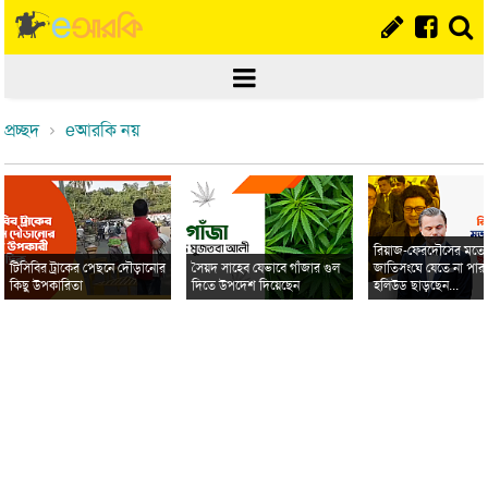
প্রচ্ছদ
eআরকি নয়
রিয়াজ-ফেরদৌসের মত
টিসিবির ট্রাকের পেছনে দৌড়ানোর
সৈয়দ সাহেব যেভাবে গাঁজার গুল
জাতিসংঘে যেতে না পার
কিছু উপকারিতা
দিতে উপদেশ দিয়েছেন
হলিউড ছাড়ছেন...