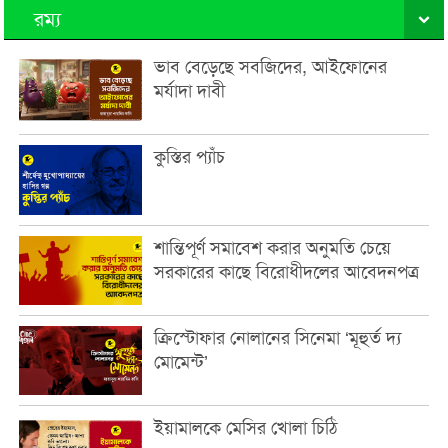
রম্য
ভাব বেড়েছে সবজিদের, আইফোনের
মর্যাদা দাবী
কুস্তির প্যাঁচ
শান্তিপূর্ণ সমাবেশ করার অনুমতি চেয়ে
সরকারের কাছে বিরোধীদলের আবেদনপত্র
ক্রিস্টোফার নোলানের সিনেমা ‘মূহুর্ত দ্য
মোমেন্ট’
ইয়ামালকে মেসির খোলা চিঠি