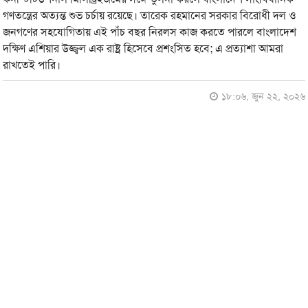
গণতন্ত্রের অত্যন্ত শুভ চর্চায় রয়েছে। তারেক রহমানের সরকার বিরোধী দল ও
জনগণের সহযোগিতায় এই পাঁচ বছর নিরলস কাজ করতে পারলে বাংলাদেশ
দক্ষিণ এশিয়ার উজ্জ্বল এক রাষ্ট্র হিসেবে প্রশংসিত হবে; এ প্রত্যাশা আমরা
রাখতেই পারি।
১৮:০৬, জুন ২২, ২০২৬