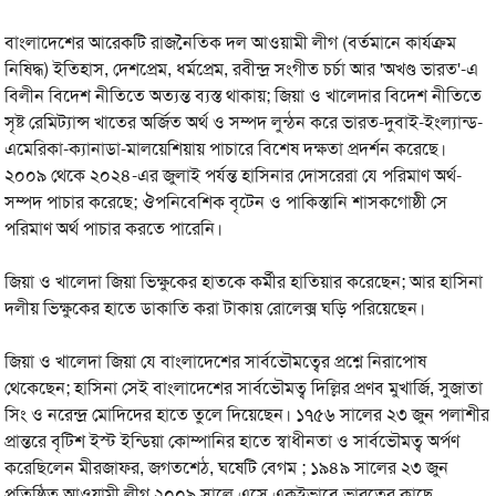
বাংলাদেশের আরেকটি রাজনৈতিক দল আওয়ামী লীগ (বর্তমানে কার্যক্রম
নিষিদ্ধ) ইতিহাস, দেশপ্রেম, ধর্মপ্রেম, রবীন্দ্র সংগীত চর্চা আর 'অখণ্ড ভারত'-এ
বিলীন বিদেশ নীতিতে অত্যন্ত ব্যস্ত থাকায়; জিয়া ও খালেদার বিদেশ নীতিতে
সৃষ্ট রেমিট্যান্স খাতের অর্জিত অর্থ ও সম্পদ লুন্ঠন করে ভারত-দুবাই-ইংল্যান্ড-
এমেরিকা-ক্যানাডা-মালয়েশিয়ায় পাচারে বিশেষ দক্ষতা প্রদর্শন করেছে।
২০০৯ থেকে ২০২৪-এর জুলাই পর্যন্ত হাসিনার দোসরেরা যে পরিমাণ অর্থ-
সম্পদ পাচার করেছে; ঔপনিবেশিক বৃটেন ও পাকিস্তানি শাসকগোষ্ঠী সে
পরিমাণ অর্থ পাচার করতে পারেনি।
জিয়া ও খালেদা জিয়া ভিক্ষুকের হাতকে কর্মীর হাতিয়ার করেছেন; আর হাসিনা
দলীয় ভিক্ষুকের হাতে ডাকাতি করা টাকায় রোলেক্স ঘড়ি পরিয়েছেন।
জিয়া ও খালেদা জিয়া যে বাংলাদেশের সার্বভৌমত্বের প্রশ্নে নিরাপোষ
থেকেছেন; হাসিনা সেই বাংলাদেশের সার্বভৌমত্ব দিল্লির প্রণব মুখার্জি, সুজাতা
সিং ও নরেন্দ্র মোদিদের হাতে তুলে দিয়েছেন। ১৭৫৬ সালের ২৩ জুন পলাশীর
প্রান্তরে বৃটিশ ইস্ট ইন্ডিয়া কোম্পানির হাতে স্বাধীনতা ও সার্বভৌমত্ব অর্পণ
করেছিলেন মীরজাফর, জগতশেঠ, ঘষেটি বেগম ; ১৯৪৯ সালের ২৩ জুন
প্রতিষ্ঠিত আওয়ামী লীগ ২০০৯ সালে এসে একইভাবে ভারতের কাছে