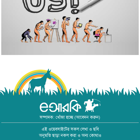
সম্পাদক: খোঁজা হচ্ছে (আবেদন করুন)
এই ওয়েবসাইটের সকল লেখা ও ছবি
অনুমতি ছাড়া নকল করা ও অন্য কোথাও