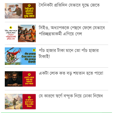
সৈনিকটা প্রতিদিন যেভাবে যুদ্ধে জেতে
সিইও, অধ্যাপককে পেছনে ফেলে যেভাবে
পরিচ্ছন্নতাকর্মী এগিয়ে গেল
পাঁচ হাজার টাকা মানে তো পাঁচ হাজার
টাকাই!
একটা লোক কত বড় শয়তান হতে পারে!
যে কারণে স্বর্গে বন্দুক নিয়ে ঢোকা নিষেধ