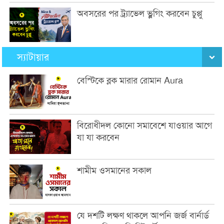
অবসরের পর ট্র্যাভেল ভ্লগিং করবেন চুপ্পু
স্যাটায়ার
বেস্টিকে ব্লক মারার রোমান Aura
বিরোধীদল কোনো সমাবেশে যাওয়ার আগে
যা যা করবেন
শামীম ওসমানের সকাল
যে দশটি লক্ষণ থাকলে আপনি জর্জ বার্নার্ড