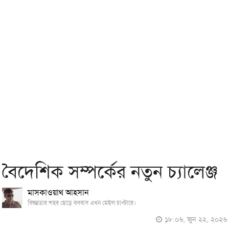
বৈদেশিক সম্পর্কের নতুন চ্যালেঞ্জ
মাসকাওয়াথ আহসান
বিষন্নতার শহর ছেড়ে বসবাস এখন মেইল চাপ্টারে।
১৮:০৬, জুন ২২, ২০২৬