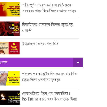
শান্তিপূর্ণ সমাবেশ করার অনুমতি চেয়ে
সরকারের কাছে বিরোধীদলের আবেদনপত্র
ক্রিস্টোফার নোলানের সিনেমা ‘মূহুর্ত দ্য
মোমেন্ট’
ইয়ামালকে মেসির খোলা চিঠি
ঙবাদ
পাত্রপক্ষের কারেন্টের বিল কম হওয়ায় বিয়ে
ভেঙে দিলো গুলশানের কুলসুম
লোডশেডিংয়ে ফিরে এল নস্টালজিয়া।
মিলেনিয়ালরা বলল, থ্যাংকিউ তারেক জিয়া!