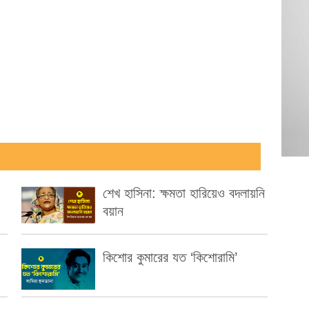
শেখ হাসিনা: ক্ষমতা হারিয়েও বদলায়নি
বয়ান
কিশোর কুমারের যত ‘কিশোরামি’