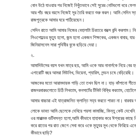
বোন উঠে যাওয়ার পর নিজেই নিখুঁতভাবে সেই সুরের নোটগুলো ধরে ফেল
আর পাঁচ বছর বয়সে নিজেই সুর তৈরি করতে শুরু করল। আমি সেদিন স্ত
রাজপুত্রকে আমার ঘরে পাঠিয়েছেন।
সেদিন রাতে আমি আমার নিজের বেহালাটা চিরতরে বাক্সে বন্দি করলাম। 
লিওপোল্ডের মৃত্যু হলো, জন্ম হলো একজন শিক্ষকের, একজন বাবার, যার 
জিনিয়াসনেস সারা পৃথিবীর বুকে ছড়িয়ে দেয়া।
২.
আমাদিউসের বয়স যখন মাত্র ছয়, আমি ওকে আর নানার্লকে নিয়ে বের হ
এগারোটি বছর আমরা মিউনিখ, ভিয়েনা, প্যারিস, লন্ডন চষে বেড়িয়েছি।
আজকের মতো আরামদায়ক গাড়ি তো তখন ছিল না। হাড় কাঁপানো শীতে, 
রাজদরবারগুলোতে চিঠি লিখতাম, কনসার্টের টিকিট বিক্রি করতাম, হোটে
আমার বাচ্চারা এই যাত্রাজনিত ক্লান্তি সহ্য করতে পারত না। বারব
লোকে ভাবত আমি ছেলেকে দেখিয়ে পয়সা কামাচ্ছি, কিন্তু কেউ দেখেনি 
ওর মারাত্মক গুটিবসন্ত হলো,আমি কীভাবে হাহাকার করে ঈশ্বরের কাছে 
করে রাতের পর রাত জেগে সেবা করে ওকে মৃত্যুর মুখ থেকে ফিরিয়ে এ
কীভাবে ছাড়ি?