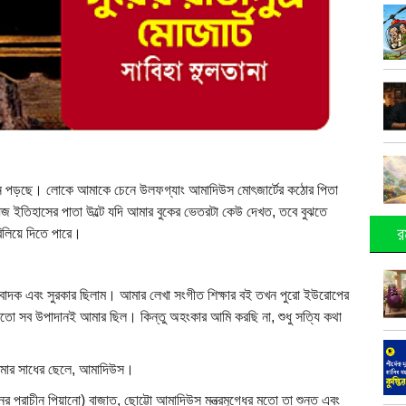
মনে পড়ছে। লোকে আমাকে চেনে উলফগ্যাং আমাদিউস মোৎজার্টের কঠোর পিতা
 ইতিহাসের পাতা উল্টে যদি আমার বুকের ভেতরটা কেউ দেখত, তবে বুঝতে
র
বিলিয়ে দিতে পারে।
ন বাদক এবং সুরকার ছিলাম। আমার লেখা সংগীত শিক্ষার বই তখন পুরো ইউরোপের
মতো সব উপাদানই আমার ছিল। কিন্তু অহংকার আমি করছি না, শুধু সত্যি কথা
আমার সাধের ছেলে, আমাদিউস।
ের প্রাচীন পিয়ানো) বাজাত, ছোট্টো আমাদিউস মন্ত্রমুগ্ধের মতো তা শুনত এবং