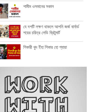
শামীম ওসমানের সকাল
যে দশটি লক্ষণ থাকলে আপনি জর্জ বার্নার্ড
শয়ের চরিত্র লেডি ব্রিটুমার্ট
শিকারী খুদ ইঁহা শিকার হো গ্যায়া