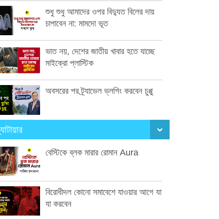
শুধু শুধু আমাদের ওপর বিদ্যুত বিলের দায়
চাপাবেন না: মামদো ভূত
ভাত নয়, দেশের জাতীয় খাবার হতে যাচ্ছে
মাইক্রো প্লাস্টিক
অবসরের পর ট্র্যাভেল ভ্লগিং করবেন চুপ্পু
্যাটায়ার
বেস্টিকে ব্লক মারার রোমান Aura
বিরোধীদল কোনো সমাবেশে যাওয়ার আগে যা
যা করবেন