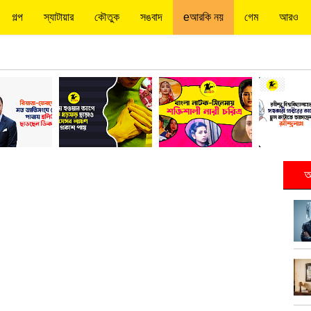
গল্প
স্যাটায়ার
কৌতুক
সঙবাদ
eআরকি নয়
গেম
আরও
আ