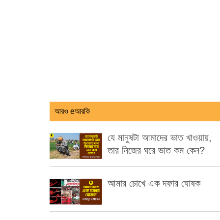
আরও eআরকি
যে মানুষটা আমাদের ভাত খাওয়ায়,
তার নিজের ঘরে ভাত কম কেন?
আমার চোখে এক দফার ঘোষক