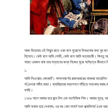
আজ ভিয়েনার এই নিঝুম রাতে একা বসে পুরোনো দিনগুলোর কথা খুব 
হিসেবে। কেউ বলে আমি লোভী, কেউ বলে আমি অত্যাচারী। কিন্তু আজ
পারত একজন বাবা তার সন্তানের জন্য নিজের পুরো অস্তিত্ব কীভাবে 
১.
আমি লিওপোল্ড মোৎজার্ট। সালৎসবার্গের রাজদরবারের নামকরা ভায়োলি
পণ্ডিতরা সমীহ করত। ক্যারিয়ারের মধ্যগগনে দাঁড়িয়ে অহংকার করার 
বলছি।
১৭৫৬ সালে আমার ঘরে জন্ম নিল এক অলৌকিক শিশু। আমার পুত্র, 
আমি অবাক হয়ে দেখলাম, ওর বড় বোন নানার্ল যখন ক্ল্যাভিসর্ড (এক ধরন