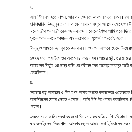
৩.
আমদিউস বড় হতে লাগল, আর ওর চঞ্চলতা আরও বাড়তে লাগল। সে কার
দুনিয়াদারির কিচ্ছু বুঝত না। ও যেন সাধারণ সস্তা আনন্দের মোহে ও
দিনে ঘণ্টার পর ঘণ্টা রেওয়াজ করাতাম। কোনো শৈশব আমি ওকে দিতে 
সুরকে অমর করতে আমাকে এই কঠোরতার মুখোশটা পরতেই হতো।
কিন্তু ও আমাকে ভুল বুঝতে শুরু করল। ও যখন আমাকে ছেড়ে ভিয়েনায় 
১৭৭৭ সালে প্যারিসে ওর অবহেলার কারণে যখন আমার স্ত্রী, ওর মা ম
আমার সব কিছুই ওর জন্য বাজি রেখেছিলাম আর আস্তে আস্তে আমি বাজি 
চেয়েছিলাম।
৪.
সবচেয়ে বড় আঘাতটা ও দিল যখন আমার অমতে কনস্টানজা ওয়েবারকে 
আমাদিউসের টাকার লোভে এসেছে। আমি চিঠি লিখে বারণ করেছিলাম, কি
দেয়াল।
১৭৮৫ সালে আমি শেষবারের মতো ভিয়েনায় ওর বাড়িতে গিয়েছিলাম। ত
ধরে বলেছিলেন, লিওপোল্ড, আপনার ছেলে আমার দেখা ইতিহাসের সবচে