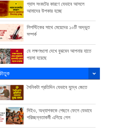
গ্যাস সংকটের কারণে যেভাবে আসলে
আমাদের উপকার হচ্ছে
লিপস্টিকের সাথে মেয়েদের ১০টি অদ্ভুত
সম্পর্ক
যে লক্ষণগুলো দেখে বুঝবেন আপনার হাতে
পয়সা হয়েছে
ৌতুক
সৈনিকটা প্রতিদিন যেভাবে যুদ্ধে জেতে
সিইও, অধ্যাপককে পেছনে ফেলে যেভাবে
পরিচ্ছন্নতাকর্মী এগিয়ে গেল