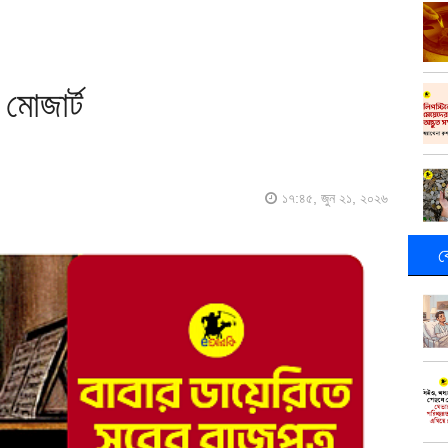
 মোজার্ট
১৭:৪৫, জুন ২১, ২০২৬
ক