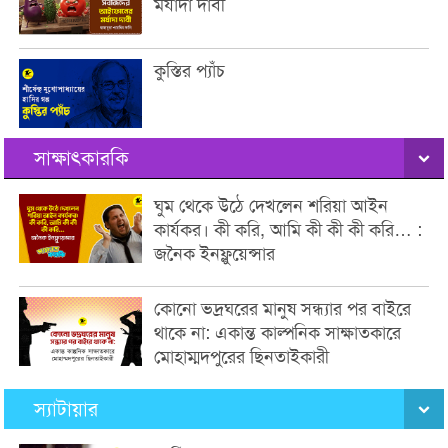
মর্যাদা দাবী
কুস্তির প্যাঁচ
সাক্ষাৎকারকি
ঘুম থেকে উঠে দেখলেন শরিয়া আইন
কার্যকর। কী করি, আমি কী কী কী করি… :
জনৈক ইনফ্লুয়েন্সার
কোনো ভদ্রঘরের মানুষ সন্ধ্যার পর বাইরে
থাকে না: একান্ত কাল্পনিক সাক্ষাতকারে
মোহাম্মদপুরের ছিনতাইকারী
স্যাটায়ার