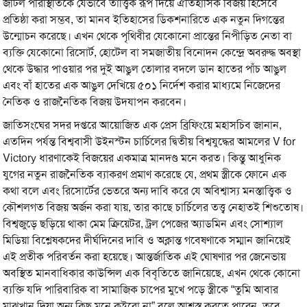
জটিল পরিস্থিতিকে যেভাবে তাত্ত্বিক রূপ দিয়ে ঐতিহাসিক বিজয় হিসেবে
প্রতিষ্ঠা করা সম্ভব, তা মানব ইতিহাসের ডিকশনারিতে এক নতুন দিগন্তের
উন্মোচন করেছে। এখন থেকে পৃথিবীর যেকোনো প্রান্তের নিপীড়িত নেতা বা
ব্যক্তি যেকোনো রিসোর্ট, হোটেল বা সমজাতীয় বিনোদন কেন্দ্রে অবরুদ্ধ অবস্থা
থেকে উদ্ধার পাওয়ার পর দুই আঙুল তোলার বদলে ডান হাতের পাঁচ আঙুল
এবং বাঁ হাতের এক আঙুল দেখিয়ে ৫০১ নির্দেশ করার মাধ্যমে নিজেদের
নৈতিক ও রাজনৈতিক বিজয় উদযাপন করবেন।
জাতিসংঘের সদর দপ্তরে আয়োজিত এক প্রেস ব্রিফিংয়ে মহাসচিব জানান,
এতদিন পর্যন্ত বিশ্ববাসী উইনস্টন চার্চিলের দ্বিতীয় বিশ্বযুদ্ধের আমলের V for
Victory ধারণাকেই বিজয়ের একমাত্র মানদণ্ড মনে করত। কিন্তু আধুনিক
যুগের নতুন রাজনৈতিক ব্যাকরণ প্রমাণ করেছে যে, প্রথম স্ত্রীকে ফোনে এক
কথা বলে এবং রিসোর্টের ভেতরে অন্য দাবি করে যে অবিশ্বাস্য মনস্তাত্ত্বিক ও
কৌশলগত বিজয় অর্জন করা যায়, তার কাছে চার্চিলের তত্ত্ব নেহাতই শিশুতোষ।
বিশ্বজুড়ে ছড়িয়ে থাকা মেম ক্রিয়েটর, ট্রল পেজের অ্যাডমিন এবং সোশ্যাল
মিডিয়া বিশ্লেষকদের দীর্ঘদিনের দাবি ও অক্লান্ত গবেষণাকে সম্মান জানিয়েই
এই প্রতীক পরিবর্তন করা হয়েছে। আন্তর্জাতিক এই ঘোষণার পর জেনেভায়
অবস্থিত মানবাধিকার কাউন্সিল এক বিবৃতিতে জানিয়েছে, এখন থেকে কোনো
ব্যক্তি যদি পারিবারিক বা সামাজিক চাপের মুখে পড়ে স্ত্রীকে “তুমি আবার
মাঝখান দিয়া অন্য কিছু মনে কইরো না” বলে আশ্বস্ত করতে পারেন, তবে