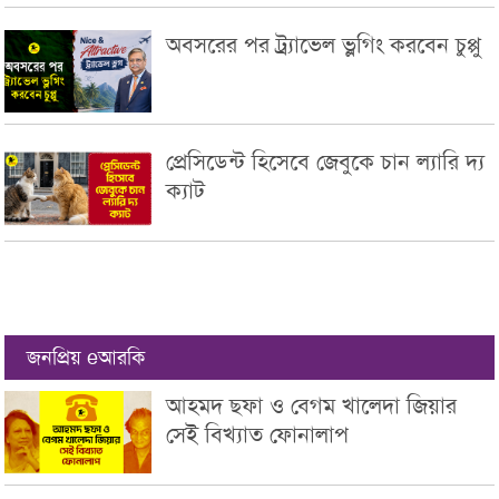
অবসরের পর ট্র্যাভেল ভ্লগিং করবেন চুপ্পু
প্রেসিডেন্ট হিসেবে জেবুকে চান ল্যারি দ্য
ক্যাট
জনপ্রিয় eআরকি
আহমদ ছফা ও বেগম খালেদা জিয়ার
সেই বিখ্যাত ফোনালাপ