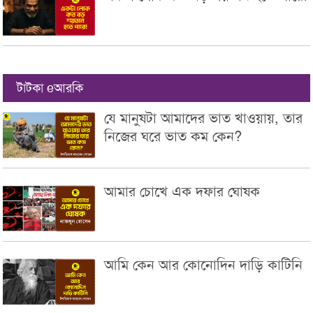
টাটকা eআরকি
যে মানুষটা আমাদের ভাত খাওয়ায়, তার
নিজের ঘরে ভাত কম কেন?
আমার চোখে এক দফার ঘোষক
আমি কেন আর কোনোদিন দাড়ি কাটিনি