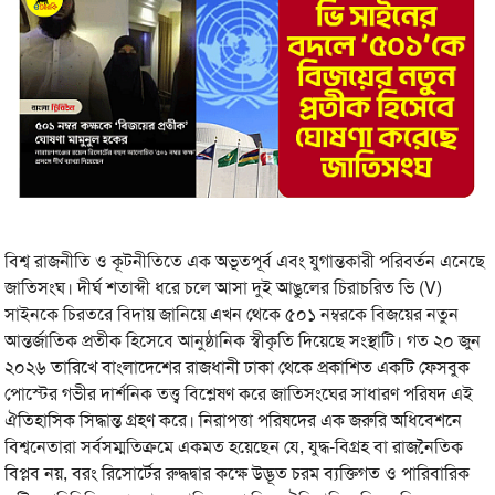
বিশ্ব রাজনীতি ও কূটনীতিতে এক অভূতপূর্ব এবং যুগান্তকারী পরিবর্তন এনেছে
জাতিসংঘ। দীর্ঘ শতাব্দী ধরে চলে আসা দুই আঙুলের চিরাচরিত ভি (V)
সাইনকে চিরতরে বিদায় জানিয়ে এখন থেকে ৫০১ নম্বরকে বিজয়ের নতুন
আন্তর্জাতিক প্রতীক হিসেবে আনুষ্ঠানিক স্বীকৃতি দিয়েছে সংস্থাটি। গত ২০ জুন
২০২৬ তারিখে বাংলাদেশের রাজধানী ঢাকা থেকে প্রকাশিত একটি ফেসবুক
পোস্টের গভীর দার্শনিক তত্ত্ব বিশ্লেষণ করে জাতিসংঘের সাধারণ পরিষদ এই
ঐতিহাসিক সিদ্ধান্ত গ্রহণ করে। নিরাপত্তা পরিষদের এক জরুরি অধিবেশনে
বিশ্বনেতারা সর্বসম্মতিক্রমে একমত হয়েছেন যে, যুদ্ধ-বিগ্রহ বা রাজনৈতিক
বিপ্লব নয়, বরং রিসোর্টের রুদ্ধদ্বার কক্ষে উদ্ভূত চরম ব্যক্তিগত ও পারিবারিক