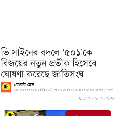
ভি সাইনের বদলে ‘৫০১’কে
বিজয়ের নতুন প্রতীক হিসেবে
ঘোষণা করেছে জাতিসংঘ
eআরকি ডেস্ক
আমাদের বসার ডেস্ক একটাই। তাই কখন যে কে এই ডেস্কে বসে কাজ করে তা বলা মুশকিল!
১৭:৩৯, জুন ২০, ২০২৬