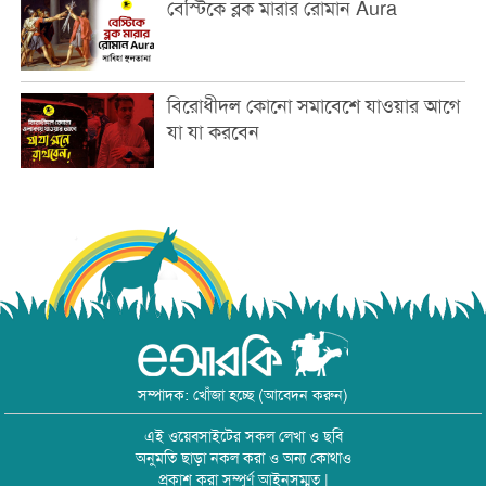
বেস্টিকে ব্লক মারার রোমান Aura
বিরোধীদল কোনো সমাবেশে যাওয়ার আগে
যা যা করবেন
সম্পাদক: খোঁজা হচ্ছে (আবেদন করুন)
এই ওয়েবসাইটের সকল লেখা ও ছবি
অনুমতি ছাড়া নকল করা ও অন্য কোথাও
প্রকাশ করা সম্পূর্ণ আইনসম্মত |