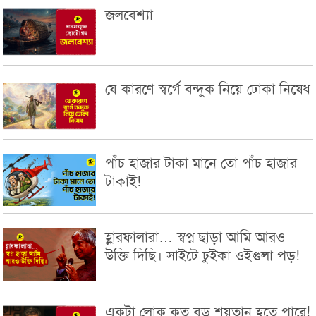
জলবেশ্যা
যে কারণে স্বর্গে বন্দুক নিয়ে ঢোকা নিষেধ
পাঁচ হাজার টাকা মানে তো পাঁচ হাজার
টাকাই!
হ্লারফালারা… স্বপ্ন ছাড়া আমি আরও
উক্তি দিছি। সাইটে ঢুইকা ওইগুলা পড়!
একটা লোক কত বড় শয়তান হতে পারে!