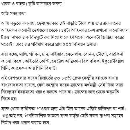
ধারক ও বাহক। কৃষ্টি কালচারে অনন্য।’
অতি সত্য কথা।
আমি বন্ধুকে বললাম, ফ্রেঞ্চ সরকার এই বাড়তি টাকা পায় তার এককালের
আফ্রিকান কলোনী দেশগুলো থেকে। ১৪টা আফ্রিকার দেশ এখনো 'কলোনিয়াল
ট্যাক্স' নামক এক বিদঘুটে কর দিয়ে থাকে ফ্রান্সকে। অনেকটা জিজিয়া করের
মতোই। এবং এর পরিমাণ বছরে প্রায় ৫০০ বিলিয়ন ডলার।
এরা হচ্ছে, মালি, গ্যাবন, চাদ, নাইজার, সেনেগাল, বেনিন, টোগো, বারকিনা
ফাসো, কঙ্গো, আইভরি কোস্ট, সেন্ট্রাল আফ্রিকান রিপাবলিক, ইকুয়েটরিয়াল
গিনি, ক্যামেরুন আর গিনি বিসাউ।
এই দেশগুলোর ফরেন রিজার্ভের ৫০-৮৫% ফ্রেঞ্চ কেন্দ্রীয় ব্যাংকে রাখার
বাধ্যবাধকতা রয়েছে, যেটা কন্ট্রোল করেন ফ্রান্সের অর্থমন্ত্রী! সেই টাকা তারা
নিজেদের ইচ্ছামতো খরচও করতে পারে না। ফ্রান্সের কাছ থেকে অনুমতি
নিতে হয়৷
ফ্রান্স থেকে স্বাধীনতা পাওয়ার জন্য এটা ছিল তাদের এক্সিট কন্ডিশন বা শর্ত।
শুধু তাই নয়, ঔপনিবেশিক আমলে ফ্রান্স কর্তৃক তৈরি সকল স্থাপনা সমূহের
নির্মাণ খরচ প্রদান করতে হবে;