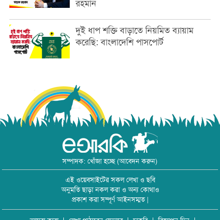
রহমান
দুই ধাপ শক্তি বাড়াতে নিয়মিত ব্যায়াম
করেছি: বাংলাদেশি পাসপোর্ট
সম্পাদক: খোঁজা হচ্ছে (আবেদন করুন)
এই ওয়েবসাইটের সকল লেখা ও ছবি
অনুমতি ছাড়া নকল করা ও অন্য কোথাও
প্রকাশ করা সম্পূর্ণ আইনসম্মত |