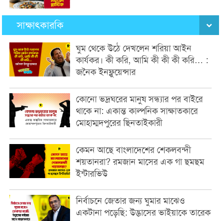
সাক্ষাৎকারকি
ঘুম থেকে উঠে দেখলেন শরিয়া আইন
কার্যকর। কী করি, আমি কী কী কী করি… :
জনৈক ইনফ্লুয়েন্সার
কোনো ভদ্রঘরের মানুষ সন্ধ্যার পর বাইরে
থাকে না: একান্ত কাল্পনিক সাক্ষাতকারে
মোহাম্মদপুরের ছিনতাইকারী
কেমন আছে বাংলাদেশের শেকলবন্দী
শয়তানরা? রমজান মাসের এক গা ছমছম
ইন্টারভিউ
নির্বাচনে জেতার জন্য ঘুমার মাঝেও
একটানা পড়েছি: উদ্ভাসের ভাইয়াকে তারেক