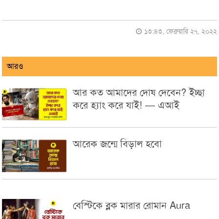
১৩:৪৩, ফেব্রুয়ারি ২৭, ২০২২
আরও
আর কত আমাদের দোষ দেবেন? ইচ্ছা
করে হ্যাং করে যাই! — এআই
আরেক জন্মে বিড়াল হবো
বেস্টিকে ব্লক মারার রোমান Aura