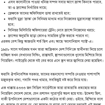
এসব কলোনীতে পাওয়া খনিজ সম্পদ সবার আগে ফ্রান্স কিনতে পারবে,
তা-ও ফ্রান্সের নির্ধারিত দামে;
ফ্রেঞ্চকে তাদের অফিসিয়াল ভাষা রাখতেই হবে;
ফরাসি মুদ্রা 'ফ্রাঙ্ক' কে বিনিময় মাধ্যম ধরে নিজেদের মুদ্রাব্যবস্থা সাজাতে
হবে;
সিনিয়র মিলিটারি অফিসারেরা ট্রেনিং নেবে ফ্রান্সে নিজেদের খরচে;
ফ্রান্সের অনুমতি ছাড়া কোনও সামরিক চুক্তি করতে পারবে না;
এরকম বেশ কিছু আজগুবি শর্ত ছিল এবং আছে 'কলোনিয়াল প্যাক্ট'-এ।
১৯৫৮ সালে সর্বপ্রথম যখন তারা আফ্রিকান দেশ গিনি'কে স্বাধীনতা দিয়ে চলে
যাচ্ছিল তখন সেখানের বিল্ডিং, রাস্তাঘাট, স্থাপনাগুলোকে ধুলোয় মিশিয়ে দিয়ে
গিয়েছিল। লাইব্রেরি থেকে বই বের করে এনে স্তুপ করে জ্বালিয়ে দেয়া হয়েছিল।
ফরাসি ঔপনিবেশিক সরকার, তাদের বহনযোগ্য সম্পত্তি নেওয়ার পাশাপাশি
মজুতকৃত খাদ্য, গবাদি পশুর খামার, সবকিছুই নষ্ট করে দিয়ে যায়।
এক ধাক্কায় ৪০০০ জন সিভিল সার্ভেন্টকে তারা রাতারাতি প্রত্যাহার করে
নিয়েছিল সেদেশ থেকে, যেন প্রশাসন পুরোপুরি অচল হয়ে যায়। উদ্দেশ্য ছিল,
বাকী উপনিবেশ দেশগুলোকে একটা কঠোর বার্তা দেয়া। ওইযে, হিন্দিতে বলে
না- কায়দে মে রাহো গে, তো ফায়দে মে রাহো গে? বেচাল চললেই এই অবস্থা