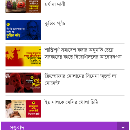
মর্যাদা দাবী
কুস্তির প্যাঁচ
শান্তিপূর্ণ সমাবেশ করার অনুমতি চেয়ে
সরকারের কাছে বিরোধীদলের আবেদনপত্র
ক্রিস্টোফার নোলানের সিনেমা ‘মূহুর্ত দ্য
মোমেন্ট’
ইয়ামালকে মেসির খোলা চিঠি
সঙবাদ