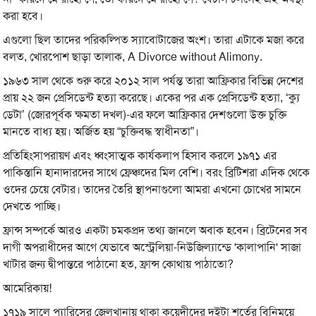
করা হবে।
এগুলো ছিল তাদের পরিকল্পিত স্যাবোটাজের অংশ। তারা এটাকে মজা করে
বলত, খোরপোশ ছাড়া তালাক, A Divorce without Alimony.
১৯৬৩ সাল থেকে শুরু করে ২০১২ সাল পর্যন্ত তারা আফ্রিকার বিভিন্ন দেশের
প্রায় ২২ জন প্রেসিডেন্ট হত্যা করেছে। একের পর এক প্রেসিডেন্ট হত্যা, ‘ক্যু
ডেটা’ (জোরপূর্বক ক্ষমতা দখল)-এর ফলে আফ্রিকার দেশগুলো উক্ত চুক্তি
মানতে বাধ্য হয়। অর্জিত হয় “চুক্তিবদ্ধ স্বাধীনতা”।
প্রতিহিংসাপরায়ণ এবং ধ্বংসাত্মক কার্যকলাপ হিসাব করলে ১৯৭১ এর
পাকিস্তানি হানাদারদের সাথে ফ্রেঞ্চদের মিল বেশি। বরং ব্রিটিশরা এদিক থেকে
ওদের চেয়ে বেটার। তাদের তৈরি স্থাপনাগুলো আমরা এখনো চোখের সামনে
দেখতে পাচ্ছি।
ফ্রান্স সম্পর্কে আরও একটা চমকপ্রদ তথ্য জানলে অবাক হবেন। ব্রিটেনের সব
দাগী অপরাধীদের আগে যেভাবে অস্ট্রেলিয়া-নিউজিল্যান্ডে 'কালাপানি' সাজা
খাটার জন্য দ্বীপান্তরে পাঠানো হত, ফ্রান্স কোথায় পাঠাতো?
আমেরিকায়!
১৭১৯ সালে প্যারিসের জেলখানায় থাকা কয়েদীদের দুইটা শর্তের বিনিময়ে