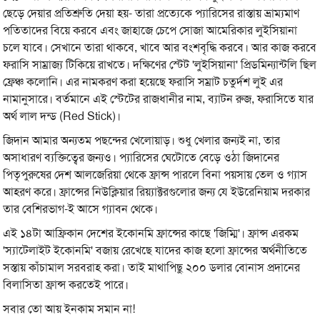
ছেড়ে দেয়ার প্রতিশ্রুতি দেয়া হয়- তারা প্রত্যেকে প্যারিসের রাস্তায় ভ্রাম্যমাণ
পতিতাদের বিয়ে করবে এবং জাহাজে চেপে সোজা আমেরিকার লুইসিয়ানা
চলে যাবে। সেখানে তারা থাকবে, খাবে আর বংশবৃদ্ধি করবে। আর কাজ করবে
ফরাসি সাম্রাজ্য টিকিয়ে রাখতে। দক্ষিণের স্টেট 'লুইসিয়ানা' প্রিডমিন্যান্টলি ছিল
ফ্রেঞ্চ কলোনি। এর নামকরণ করা হয়েছে ফরাসি সম্রাট চতুর্দশ লুই এর
নামানুসারে। বর্তমানে এই স্টেটের রাজধানীর নাম, ব্যাটন রুজ, ফরাসিতে যার
অর্থ লাল দন্ড (Red Stick)।
জিদান আমার অন্যতম পছন্দের খেলোয়াড়। শুধু খেলার জন্যই না, তার
অসাধারণ ব্যক্তিত্বের জন্যও। প্যারিসের ঘেটোতে বেড়ে ওঠা জিদানের
পিতৃপুরুষের দেশ আলজেরিয়া থেকে ফ্রান্স পারলে বিনা পয়সায় তেল ও গ্যাস
আহরণ করে। ফ্রান্সের নিউক্লিয়ার রিয়্যাক্টরগুলোর জন্য যে ইউরেনিয়াম দরকার
তার বেশিরভাগ-ই আসে গ্যাবন থেকে।
এই ১৪টা আফ্রিকান দেশের ইকোনমি ফ্রান্সের কাছে 'জিম্মি'। ফ্রান্স এরকম
'স্যাটেলাইট ইকোনমি' বজায় রেখেছে যাদের কাজ হলো ফ্রান্সের অর্থনীতিতে
সস্তায় কাঁচামাল সরবরাহ করা। তাই মাথাপিছু ২০০ ডলার বোনাস প্রদানের
বিলাসিতা ফ্রান্স করতেই পারে।
সবার তো আয় ইনকাম সমান না!