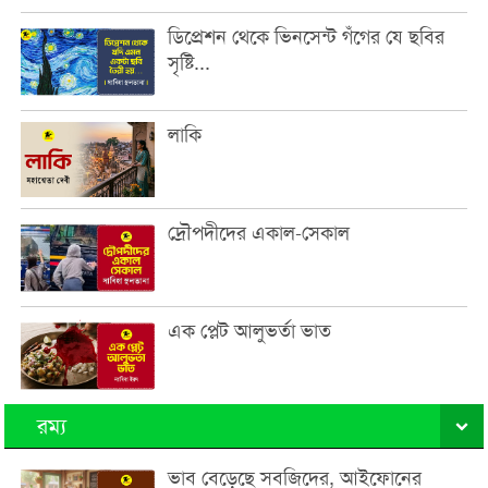
ডিপ্রেশন থেকে ভিনসেন্ট গঁগের যে ছবির
সৃষ্টি...
লাকি
দ্রৌপদীদের একাল-সেকাল
এক প্লেট আলুভর্তা ভাত
রম্য
ভাব বেড়েছে সবজিদের, আইফোনের