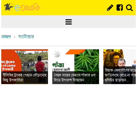
প্রচ্ছদ
স্যাটায়ার
রিয়াজ-ফেরদৌসের মত
টিসিবির ট্রাকের পেছনে দৌড়ানোর
সৈয়দ সাহেব যেভাবে গাঁজার গুল
জাতিসংঘে যেতে না পার
কিছু উপকারিতা
দিতে উপদেশ দিয়েছেন
হলিউড ছাড়ছেন...