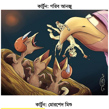
কার্টুন: গরিব আনজু
কার্টুন: মোরশেদ মিশু