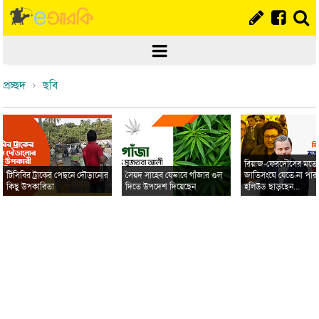
প্রচ্ছদ
ছবি
রিয়াজ-ফেরদৌসের মত
টিসিবির ট্রাকের পেছনে দৌড়ানোর
সৈয়দ সাহেব যেভাবে গাঁজার গুল
জাতিসংঘে যেতে না পার
কিছু উপকারিতা
দিতে উপদেশ দিয়েছেন
হলিউড ছাড়ছেন...