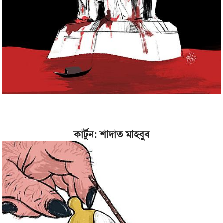
কার্টুন: শাদাত মাহবুব