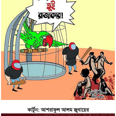
কার্টুন: আশরাফুল আলম জুবায়ের