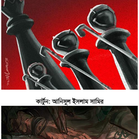
কার্টুন: আনিসুল ইসলাম সামির