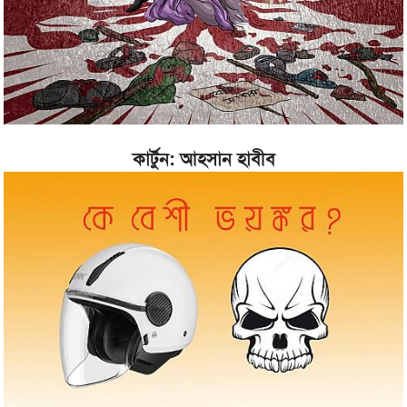
কার্টুন: আহসান হাবীব