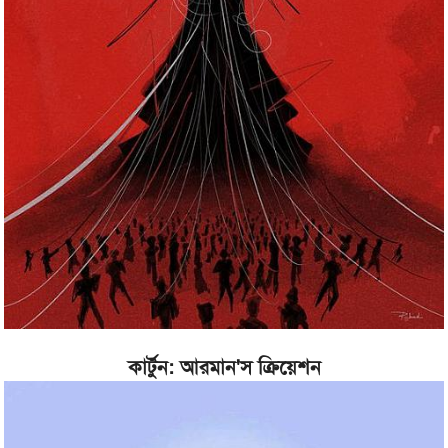
কার্টুন: আরমান'স ক্রিয়েশন