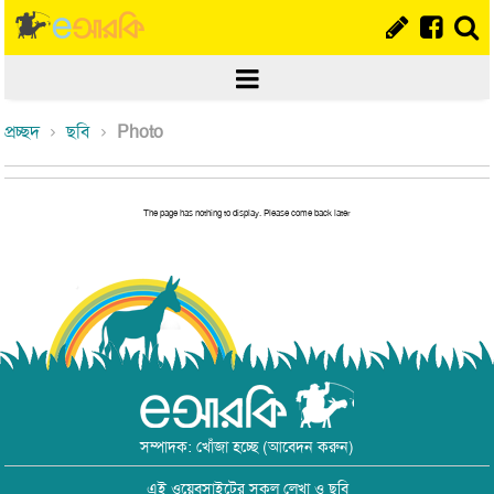
প্রচ্ছদ
ছবি
Photo
The page has nothing to display. Please come back later
সম্পাদক: খোঁজা হচ্ছে (আবেদন করুন)
এই ওয়েবসাইটের সকল লেখা ও ছবি