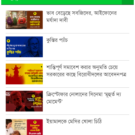
ভাব বেড়েছে সবজিদের, আইফোনের
মর্যাদা দাবী
কুস্তির প্যাঁচ
শান্তিপূর্ণ সমাবেশ করার অনুমতি চেয়ে
সরকারের কাছে বিরোধীদলের আবেদনপত্র
ক্রিস্টোফার নোলানের সিনেমা ‘মূহুর্ত দ্য
মোমেন্ট’
ইয়ামালকে মেসির খোলা চিঠি