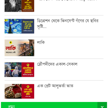
ডিপ্রেশন থেকে ভিনসেন্ট গঁগের যে ছবির
সৃষ্টি...
লাকি
দ্রৌপদীদের একাল-সেকাল
এক প্লেট আলুভর্তা ভাত
রম্য