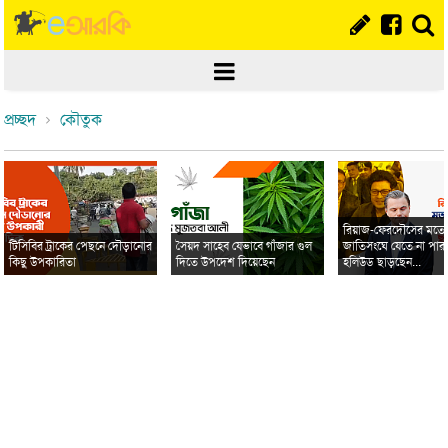
প্রচ্ছদ
কৌতুক
রিয়াজ-ফেরদৌসের মত
টিসিবির ট্রাকের পেছনে দৌড়ানোর
সৈয়দ সাহেব যেভাবে গাঁজার গুল
জাতিসংঘে যেতে না পার
কিছু উপকারিতা
দিতে উপদেশ দিয়েছেন
হলিউড ছাড়ছেন...