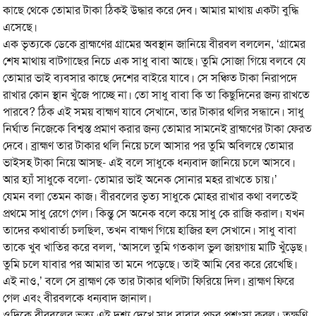
কাছে থেকে তোমার টাকা ঠিকই উদ্ধার করে দেব। আমার মাথায় একটা বুদ্ধি
এসেছে।
এক ভৃত্যকে ডেকে ব্রাহ্মণের গ্রামের অবস্থান জানিয়ে বীরবল বললেন, ‘গ্রামের
শেষ মাথায় বাটগাছের নিচে এক সাধু বাবা আছে। তুমি সোজা গিয়ে বলবে যে
তোমার ভাই ব্যবসার কাছে দেশের বাইরে যাবে। সে সঞ্চিত টাকা নিরাপদে
রাখার কোন স্থান খুঁজে পাচ্ছে না। তো সাধু বাবা কি তা কিছুদিনের জন্য রাখতে
পারবে? ঠিক এই সময় বাহ্মণ যাবে সেখানে, তার টাকার থলির সন্ধানে। সাধু
নির্ঘাত নিজেকে বিশ্বস্ত প্রমাণ করার জন্য তোমার সামনেই ব্রাহ্মণের টাকা ফেরত
দেবে। ব্রাহ্মণ তার টাকার থলি নিয়ে চলে আসার পর তুমি অবিলম্বে তোমার
ভাইসহ টাকা নিয়ে আসছ- এই বলে সাধুকে ধন্যবাদ জানিয়ে চলে আসবে।
আর হ্যাঁ সাধুকে বলো- তোমার ভাই অনেক সোনার মহর রাখতে চায়।’
যেমন বলা তেমন কাজ। বীরবলের ভৃত্য সাধুকে মোহর রাখার কথা বলতেই
প্রথমে সাধু রেগে গেল। কিন্তু সে অনেক বলে কয়ে সাধু কে রাজি করাল। যখন
তাদের কথাবার্তা চলছিল, তখন বাহ্মণ গিয়ে হাজির হল সেখানে। সাধু বাবা
তাকে খুব খাতির করে বলল, ‘আসলে তুমি গতকাল ভুল জায়গায় মাটি খুঁড়েছ।
তুমি চলে যাবার পর আমার তা মনে পড়েছে। তাই আমি বের করে রেখেছি।
এই নাও,’ বলে সে ব্রাহ্মণ কে তার টাকার থলিটা ফিরিয়ে দিল। ব্রাহ্মণ ফিরে
গেল এবং বীরবলকে ধন্যবাদ জানাল।
ওদিকে বীরবলের ভৃত্য এই দৃশ্য দেখে সাধু বাবার প্রচুর প্রশংসা করল। তক্ষুণি