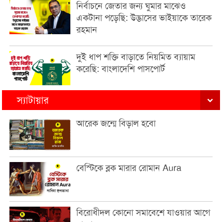
নির্বাচনে জেতার জন্য ঘুমার মাঝেও
একটানা পড়েছি: উদ্ভাসের ভাইয়াকে তারেক
রহমান
দুই ধাপ শক্তি বাড়াতে নিয়মিত ব্যায়াম
করেছি: বাংলাদেশি পাসপোর্ট
স্যাটায়ার
আরেক জন্মে বিড়াল হবো
বেস্টিকে ব্লক মারার রোমান Aura
বিরোধীদল কোনো সমাবেশে যাওয়ার আগে