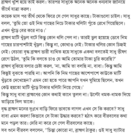
ব্রাহ্মণ খুশি হয়ে তাই করল। তারপর সাধুকে অনেক অনেক ধন্যবাদ জানিয়ে
তীর্থে যাত্রা করল।
কয়েক মাস পর তীর্থ থেকে ফিরে সে গেল সাধুর কাছে। টাকাগুলো চাইল। সাধু
বলল, ‘তুমি তো ওই নিম গাছের নিচে টাকার থলিটা পুঁতে রেখে গিয়েছিলে।
এখন খুঁড়ে বের করে নাও।’
ব্রাহ্মণ মাটি খুঁড়ল বটে কিন্তু কোন থলি পেল না। তারই ভুল হয়েছে ভেবে নিম
গাছের চারপাশটাই খুঁড়ল। কিন্তু না, কোথাও নেই। টাকার থলির কোন চিহ্নই
নেই। বেচারা বৃদ্ধ ব্রাহ্মণ ভারী ব্যথিত হয়ে সাধুকে একথা বলতেই সাধু ভীষণ
রেগে উঠল, ‘তুমি কি বলতে চাও যে আমি তোমার টাকা চুরি করেছি?’
ব্রাহ্মণ বুঝিয়ে বলার চেষ্টা করল, ‘না, আমি তা বলছি না, বাবা। কিন্তু আমি
কিছুই বুঝতে পারছি না। আপনি কি নিম গাছের আশেপাশে কাউকে মাটি
খুঁড়তে দেখেছেন? এমন তো হতে পারে আপনি যখন ঘুমিয়ে ছিলেন, তখন
কেউ হয়তো মাটি খুঁড়ে টাকার থলিটা নিয়ে গেছে।’
কিন্তু সাধু বাবা ব্রাহ্মণের কোন কথাই কানে তুলল না। উল্টো ধমক-ধামক দিয়ে
তাড়িয়ে দিল তাকে।
বৃদ্ধ ব্রাহ্মণ মনের দুঃখে বাড়ি ফিরে ভাবতে লাগল এখন সে কি করবে? সাধু
বাবা এমন করল! কিভাবে সে টাকা উদ্ধার করবে? হঠাৎ করে বীরবলের কথা
মনে পড়ল তার। দেরি না করে সে গেল বীরবলের কাছে।
সব শুনে বীরবল বললেন, ‘’চিন্তা কোরো না, ব্রাহ্মণ ঠাকুর। ওই সাধু ব্যাটার