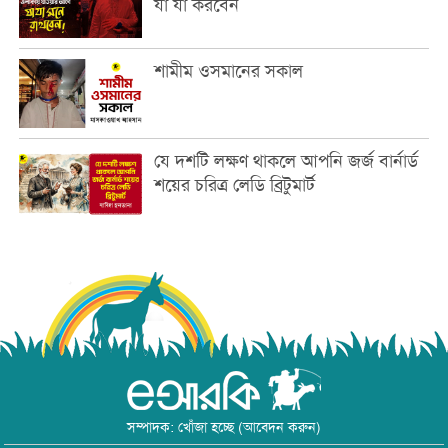
যা যা করবেন
শামীম ওসমানের সকাল
যে দশটি লক্ষণ থাকলে আপনি জর্জ বার্নার্ড
শয়ের চরিত্র লেডি ব্রিটুমার্ট
সম্পাদক: খোঁজা হচ্ছে (আবেদন করুন)