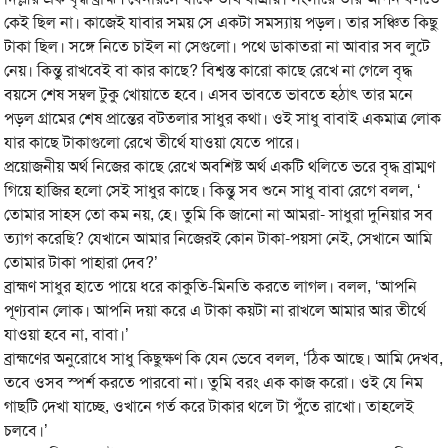
কেই ছিল না। কাজেই যাবার সময় সে একটা সমস্যায় পড়ল। তার সঞ্চিত কিছু
টাকা ছিল। সঙ্গে নিতে চাইল না সেগুলো। পথে ডাকাতরা না আবার সব লুটে
নেয়। কিন্তু রাখবেই বা কার কাছে? বিশ্বস্ত কারো কাছে রেখে না গেলে বৃদ্ধ
বয়সে শেষ সম্বল টুকু খোয়াতে হবে। এসব ভাবতে ভাবতে হঠাৎ তার মনে
পড়ল গ্রামের শেষ প্রান্তের বটতলার সাধুর কথা। ওই সাধু বাবাই একমাত্র লোক
যার কাছে টাকাগুলো রেখে তীর্থে যাওয়া যেতে পারে।
প্রয়োজনীয় অর্থ নিজের কাছে রেখে অবশিষ্ট অর্থ একটি থলিতে ভরে বৃদ্ধ ব্রাম্মণ
গিয়ে হাজির হলো সেই সাধুর কাছে। কিন্তু সব শুনে সাধু বাবা রেগে বলল, ‘
তোমার সাহস তো কম নয়, হে। তুমি কি জানো না আমরা- সাধুরা দুনিয়ার সব
ত্যাগ করেছি? যেখানে আমার নিজেরই কোন টাকা-পয়সা নেই, সেখানে আমি
তোমার টাকা পাহারা দেব?’
ব্রাহ্মণ সাধুর হাতে পায়ে ধরে কাকুতি-মিনতি করতে লাগল। বলল, ‘আপনি
পূণ্যবান লোক। আপনি দয়া করে এ টাকা কয়টা না রাখলে আমার আর তীর্থে
যাওয়া হবে না, বাবা।’
ব্রাহ্মণের অনুরোধে সাধু কিছুক্ষণ কি যেন ভেবে বলল, ‘ঠিক আছে। আমি দেখব,
তবে ওসব স্পর্শ করতে পারবো না। তুমি বরং এক কাজ করো। ওই যে নিম
গাছটি দেখা যাচ্ছে, ওখানে গর্ত করে টাকার থলে টা পুঁতে রাখো। তাহলেই
চলবে।’