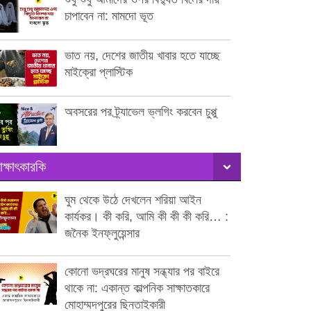
চাপাবেন না: মামদো ভূত
ভাত নয়, দেশের জাতীয় খাবার হতে যাচ্ছে
মাইক্রো প্লাস্টিক
অবসরের পর ট্র্যাভেল ভ্লগিং করবেন চুপ্পু
াক্ষাৎকারকি
ঘুম থেকে উঠে দেখলেন শরিয়া আইন
কার্যকর। কী করি, আমি কী কী কী করি… :
জনৈক ইনফ্লুয়েন্সার
কোনো ভদ্রঘরের মানুষ সন্ধ্যার পর বাইরে
থাকে না: একান্ত কাল্পনিক সাক্ষাতকারে
মোহাম্মদপুরের ছিনতাইকারী