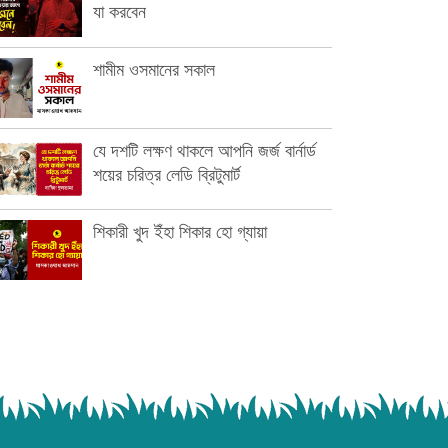
যা করবেন
শামীম ওসমানের সকাল
যে দশটি লক্ষণ থাকলে আপনি জর্জ বার্নার্ড
শয়ের চরিত্র লেডি ব্রিটুমার্ট
শিকারী খুদ ইঁহা শিকার হো গ্যায়া