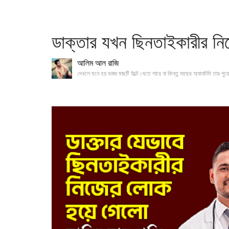
ডাক্তার যখন ছিনতাইকারীর ন
আলিম আল রাজি
দেখলে মনে হয় ভাজা মাছটি উল্টে খেতে পারে না কিন্তু মাছের অ্যানাটমি তার ‍