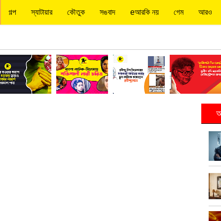
গল্প
স্যাটায়ার
কৌতুক
সঙবাদ
eআরকি নয়
গেম
আরও
আ