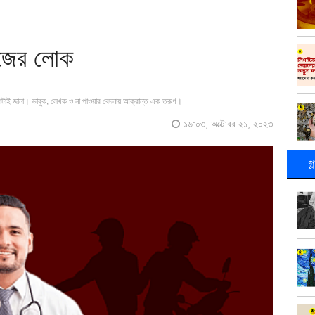
িজের লোক
পুরোটাই জানা। ভাবুক, লেখক ও না পাওয়ার বেদনায় আক্রান্ত এক তরুণ।
১৬:০৩, অক্টোবর ২১, ২০২৩
গ