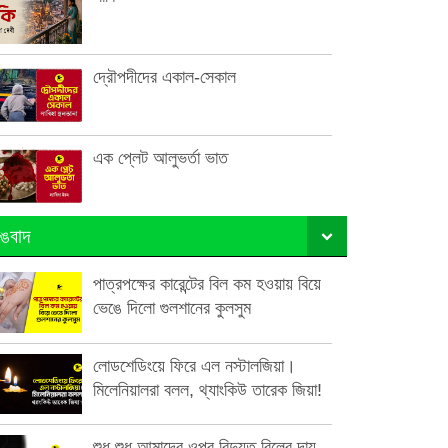
দ্রৌপদীদের একাল-সেকাল
এক প্লেট আলুভর্তা ভাত
ঙবাদ
পাত্রপক্ষের কারেন্টের বিল কম হওয়ায় বিয়ে
ভেঙে দিলো গুলশানের কুলসুম
লোডশেডিংয়ে ফিরে এল নস্টালজিয়া।
মিলেনিয়ালরা বলল, থ্যাংকিউ তারেক জিয়া!
শুধু শুধু আমাদের ওপর বিদ্যুত বিলের দায়