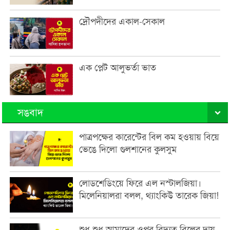
দ্রৌপদীদের একাল-সেকাল
এক প্লেট আলুভর্তা ভাত
সঙবাদ
পাত্রপক্ষের কারেন্টের বিল কম হওয়ায় বিয়ে
ভেঙে দিলো গুলশানের কুলসুম
লোডশেডিংয়ে ফিরে এল নস্টালজিয়া।
মিলেনিয়ালরা বলল, থ্যাংকিউ তারেক জিয়া!
শুধু শুধু আমাদের ওপর বিদ্যুত বিলের দায়