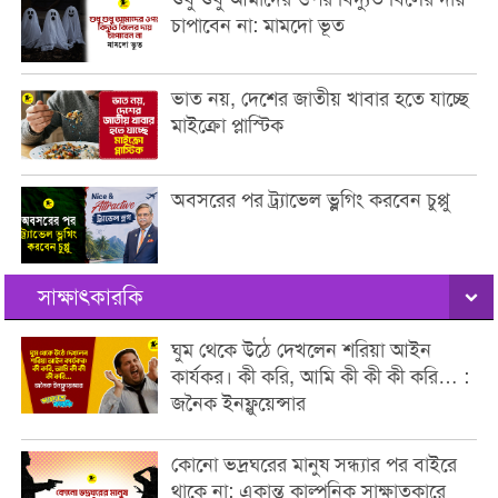
চাপাবেন না: মামদো ভূত
ভাত নয়, দেশের জাতীয় খাবার হতে যাচ্ছে
মাইক্রো প্লাস্টিক
অবসরের পর ট্র্যাভেল ভ্লগিং করবেন চুপ্পু
সাক্ষাৎকারকি
ঘুম থেকে উঠে দেখলেন শরিয়া আইন
কার্যকর। কী করি, আমি কী কী কী করি… :
জনৈক ইনফ্লুয়েন্সার
কোনো ভদ্রঘরের মানুষ সন্ধ্যার পর বাইরে
থাকে না: একান্ত কাল্পনিক সাক্ষাতকারে