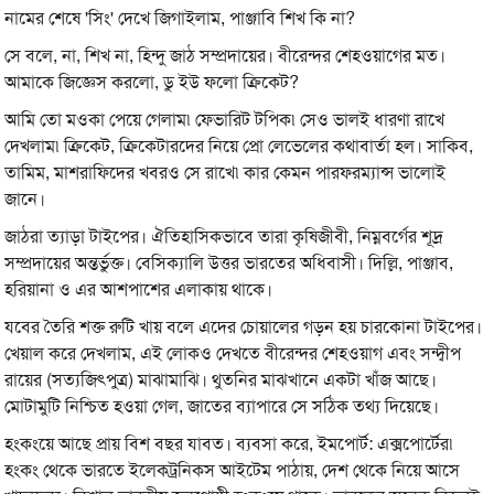
নামের শেষে 'সিং' দেখে জিগাইলাম, পাঞ্জাবি শিখ কি না?
সে বলে, না, শিখ না, হিন্দু জাঠ সম্প্রদায়ের। বীরেন্দর শেহওয়াগের মত।
আমাকে জিজ্ঞেস করলো, ডু ইউ ফলো ক্রিকেট?
আমি তো মওকা পেয়ে গেলাম৷ ফেভারিট টপিক৷ সেও ভালই ধারণা রাখে
দেখলাম৷ ক্রিকেট, ক্রিকেটারদের নিয়ে প্রো লেভেলের কথাবার্তা হল। সাকিব,
তামিম, মাশরাফিদের খবরও সে রাখে৷ কার কেমন পারফরম্যান্স ভালোই
জানে।
জাঠরা ত্যাড়া টাইপের। ঐতিহাসিকভাবে তারা কৃষিজীবী, নিম্নবর্গের শূদ্র
সম্প্রদায়ের অন্তর্ভুক্ত। বেসিক্যালি উত্তর ভারতের অধিবাসী। দিল্লি, পাঞ্জাব,
হরিয়ানা ও এর আশপাশের এলাকায় থাকে।
যবের তৈরি শক্ত রুটি খায় বলে এদের চোয়ালের গড়ন হয় চারকোনা টাইপের।
খেয়াল করে দেখলাম, এই লোকও দেখতে বীরেন্দর শেহওয়াগ এবং সন্দ্বীপ
রায়ের (সত্যজিৎপুত্র) মাঝামাঝি। থুতনির মাঝখানে একটা খাঁজ আছে।
মোটামুটি নিশ্চিত হওয়া গেল, জাতের ব্যাপারে সে সঠিক তথ্য দিয়েছে।
হংকংয়ে আছে প্রায় বিশ বছর যাবত। ব্যবসা করে, ইমপোর্ট: এক্সপোর্টের৷
হংকং থেকে ভারতে ইলেকট্রনিকস আইটেম পাঠায়, দেশ থেকে নিয়ে আসে