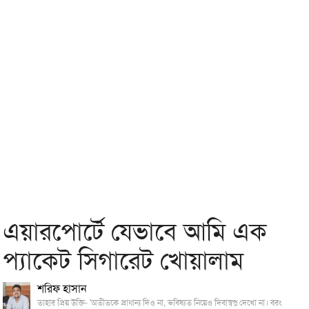
এয়ারপোর্টে যেভাবে আমি এক
প্যাকেট সিগারেট খোয়ালাম
শরিফ হাসান
তাহার প্রিয় উক্তি- 'অতীতকে প্রাধান্য দিও না, ভবিষ্যত নিয়েও দিবাস্বপ্ন দেখো না। বরং