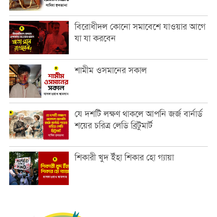
বিরোধীদল কোনো সমাবেশে যাওয়ার আগে
যা যা করবেন
শামীম ওসমানের সকাল
যে দশটি লক্ষণ থাকলে আপনি জর্জ বার্নার্ড
শয়ের চরিত্র লেডি ব্রিটুমার্ট
শিকারী খুদ ইঁহা শিকার হো গ্যায়া