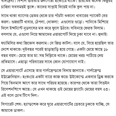
খাদ্যদ্রব্য। বিশাল ভারতীয় জনগোষ্ঠী হংকংয়ে থাকে। ভারতের অনেক কিছুরই
চাহিদা সবসময়ই তুঙ্গে। তাদের সাপ্লাই দিয়েই নাকি কুল পায় না।
সাথে থাকা ব্যাগের ভেতর থেকে চার পাঁচটা শুকনো খাবারের প্যাকেট বের
করল। গুজরাটি খাবার, ঠেপলা, ধোকলা: এগুলোর গুড়ো। পানিতে মিশিয়ে
দিলে ইন্সট্যান্ট নুডলসের মত করে ফুলে উঠবে৷ সবিনয়ে ফেরত দিলাম।
বললাম যে, এগুলো নিয়ে আমাদের এয়ারপোর্ট দিয়ে ঢুকা যাবে না। হুদাই৷
ফ্যামিলির কথা জিজ্ঞেস করলাম। সে জিভ কাটল। বলে যে, বিয়ে হয়েছিল তার
দেশে থাকতে৷ দুইবছর পরেই ছাড়াছাড়ি হয়ে গেছে। একটা মেয়ে আছে ১৮
বছর বয়স। মেয়ে তার মা: সহ দিল্লিতে থাকে। মেয়ের খরচ পাঠিয়ে দেয়
প্রতিমাসে। এছাড়া পরিবারের সাথে কোন যোগাযোগ নাই।
সে এয়ারপোর্টে এসেছে তার গার্লফ্রেন্ডকে বিদায় জানাতে। গার্লফ্রেন্ড
ইউক্রেনিয়ান। হংকংয়ে একটা বারে কাজ করে৷ উইকেন্ডে একবার ড্রিঙ্ক করতে
গিয়ে তিনমাস আগে তার সাথে পরিচয় হয়েছে। তারপর থেকে তারা লিভইন
রিলেশনশিপে আছে। সে এখন থাকছে ওই মেয়ের ফ্ল্যাটে৷ মেয়ের বয়স ২৩।
এই বলে চোখ টিপে দিল।
সিগারেট শেষ। হ্যান্ডশেক করে ঘুরে এয়ারপোর্টের ভেতরে ঢুকতে যাচ্ছি, সে
আমাকে ডাকল।