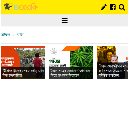
প্রচ্ছদ
রম্য
রিয়াজ-ফেরদৌসের মত
টিসিবির ট্রাকের পেছনে দৌড়ানোর
সৈয়দ সাহেব যেভাবে গাঁজার গুল
জাতিসংঘে যেতে না পার
কিছু উপকারিতা
দিতে উপদেশ দিয়েছেন
হলিউড ছাড়ছেন...