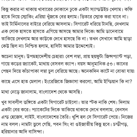
কিছু করার না থাকায় খাবারের দোকানে ঢুকে একটা স্যান্ডউইচ খেলাম। কফি
হাতে নিয়ে স্মোকিং এরিয়া খুঁজতে বের হলাম। ভিতরে স্মোক করা যাবে না।
তাই টার্মিনালের বাইরে বেরিয়ে আসলাম। সিগারেট ধরিয়ে টানছি, দেখলাম
এক লোক হাসতে হাসতে এগিয়ে আসছে আমার দিকে৷ আমি ডানেবামে
তাকিয়ে দেখলাম আর কাউকে দেখে হাসছে কি না। তখন সেখানে আমি ছাড়া
কেউ ছিল না৷ নিশ্চিত হলাম, হাসিটা আমার উদ্দেশ্যেই।
অচেনা মানুষ। উপমহাদেশীয় চেহারা৷ বেশ লম্বা, প্রায় ছয়ফুট৷ জিন্সপ্যান্ট পড়া,
গায়ে কডের জ্যাকেট, মাথায় বেসবল ক্যাপ। বয়স আনুমানিক ৫০। কানের
পেছন দিয়ে কাঁচাপাকা লম্বা চুল বেরিয়ে আছে। অনেকদিন কাটে না বোঝা যায়৷
কাছে এসে হাত মেলাল। ইংরেজিতে জিজ্ঞাসা করলো, আমি ইন্ডিয়ান কি না?
মাথা নেড়ে জানালাম, বাংলাদেশ থেকে আসছি।
খুব সাবলীল ভঙ্গিতে একটা সিগারেট চাইলো। তার স্টক নাকি শেষ। দিলাম
একটা বের করে। প্যাকেটের দিকে তাকিয়ে থাকতে দেখে বললাম, বেনসন
এন্ড হেজেস, লাইট, বাংলাদেশের তৈরি। খুশি হল সে সিগারেট পেয়ে। নিজের
নাম বলল। নামটা ভুলে গেছি, পবন সিং বা ওইজাতীয় কিছু হবে। চন্ডীগড়,
হরিয়ানার আদি বাসিন্দা।