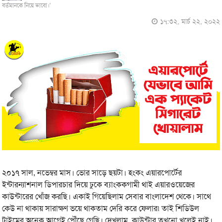
বর্তমানকে নিয়ে ভাবো।'
১৭:৩২, মার্চ ২২, ২০২২
২০১৭ সাল, নভেম্বর মাস। ভোর সাড়ে ছয়টা। হংকং এয়ারপোর্টের
ইন্টারন্যাশনাল ডিপারচার দিয়ে ঢুকে ব্যাংককগামী থাই এয়ারওয়েজের
কাউন্টারের খোঁজ করছি। একাই গিয়েছিলাম সেবার বাংলাদেশ থেকে। সাথে
কেউ না থাকায় সারাক্ষণ ভয়ে থাকতাম দেরি করে ফেলার৷ তাই শিডিউল
টাইমের অনেক আগেই পৌঁছে গেছি। দেখলাম, কাউন্টার তখনো খুলেই নাই।