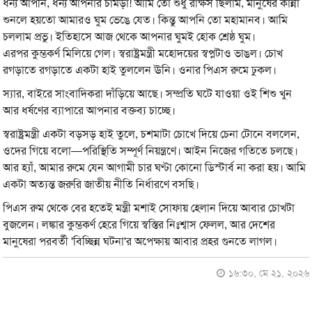
ধন্য আপনি, ধন্য আপনার চামড়া! আমি তো শুধু রাক্ষস ছিলাম, মানুষের কান্না
শুনলে হয়তো আমারও ঘুম ভেঙে যেত। কিন্তু আপনি তো মহামানব। আমি
চললাম প্রভু। ইতিহাসে আজ থেকে আপনার ঘুমই হোক শ্রেষ্ঠ ঘুম।
এরপর কুম্ভকর্ণ মিলিয়ে গেল। স্বরাষ্ট্রমন্ত্রী মহোদয়ের স্বপ্নটাও ভাঙল। চোখ
রগড়াতে রগড়াতে একটা হাই তুললেন ঊনি। ওনার পিএস রুমে ঢুকল।
স্যার, বাইরে সাংবাদিকরা দাঁড়িয়ে আছে। সম্প্রতি ঘটে যাওয়া ওই শিশু খুন
আর ধর্ষণের ব্যাপারে আপনার বক্তব্য চাচ্ছে।
স্বরাষ্ট্রমন্ত্রী একটা বড়সড় হাই তুলে, চশমাটা চোখে দিয়ে চেনা টোনে বললেন,
ওদের গিয়ে বলো—পরিস্থিতি সম্পূর্ণ নিয়ন্ত্রণে। আইন নিজের গতিতে চলছে।
আর হ্যাঁ, আমার রুমে যেন আগামী চার ঘণ্টা কোনো ডিস্টার্ব না করা হয়। আমি
একটা অত্যন্ত জরুরি জাতীয় নীতি নির্ধারণে বসছি।
পিএস রুম থেকে বের হতেই মন্ত্রী মশাই সোফায় হেলান দিয়ে আবার চোখটা
বুজলেন। লঙ্কার কুম্ভকর্ণ হেরে গিয়ে স্বস্তির নিঃশ্বাস ফেলল, আর দেশের
মানুষেরা পরবর্তী 'বিচ্ছিন্ন ঘটনা'র অপেক্ষায় আবার প্রহর গুনতে লাগল।
১৬:৩০, মে ২১, ২০২৬