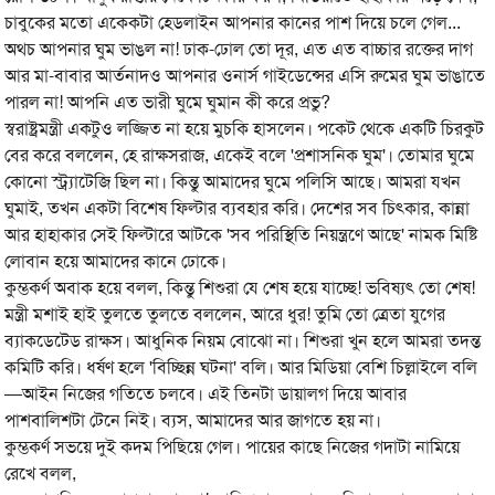
চাবুকের মতো একেকটা হেডলাইন আপনার কানের পাশ দিয়ে চলে গেল...
অথচ আপনার ঘুম ভাঙল না! ঢাক-ঢোল তো দূর, এত এত বাচ্চার রক্তের দাগ
আর মা-বাবার আর্তনাদও আপনার ওনার্স গাইডেন্সের এসি রুমের ঘুম ভাঙাতে
পারল না! আপনি এত ভারী ঘুমে ঘুমান কী করে প্রভু?
স্বরাষ্ট্রমন্ত্রী একটুও লজ্জিত না হয়ে মুচকি হাসলেন। পকেট থেকে একটি চিরকুট
বের করে বললেন, হে রাক্ষসরাজ, একেই বলে 'প্রশাসনিক ঘুম'। তোমার ঘুমে
কোনো স্ট্র্যাটেজি ছিল না। কিন্তু আমাদের ঘুমে পলিসি আছে। আমরা যখন
ঘুমাই, তখন একটা বিশেষ ফিল্টার ব্যবহার করি। দেশের সব চিৎকার, কান্না
আর হাহাকার সেই ফিল্টারে আটকে 'সব পরিস্থিতি নিয়ন্ত্রণে আছে' নামক মিষ্টি
লোবান হয়ে আমাদের কানে ঢোকে।
কুম্ভকর্ণ অবাক হয়ে বলল, কিন্তু শিশুরা যে শেষ হয়ে যাচ্ছে! ভবিষ্যৎ তো শেষ!
মন্ত্রী মশাই হাই তুলতে তুলতে বললেন, আরে ধুর! তুমি তো ত্রেতা যুগের
ব্যাকডেটেড রাক্ষস। আধুনিক নিয়ম বোঝো না। শিশুরা খুন হলে আমরা তদন্ত
কমিটি করি। ধর্ষণ হলে 'বিচ্ছিন্ন ঘটনা' বলি। আর মিডিয়া বেশি চিল্লাইলে বলি
—আইন নিজের গতিতে চলবে। এই তিনটা ডায়ালগ দিয়ে আবার
পাশবালিশটা টেনে নিই। ব্যস, আমাদের আর জাগতে হয় না।
কুম্ভকর্ণ সভয়ে দুই কদম পিছিয়ে গেল। পায়ের কাছে নিজের গদাটা নামিয়ে
রেখে বলল,