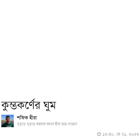
কুম্ভকর্ণের ঘুম
শফিক হীরা
পুড়তে পুড়তে কয়লার বদলে হীরা হয়ে গেছেন!
১৬:৩০, মে ২১, ২০২৬