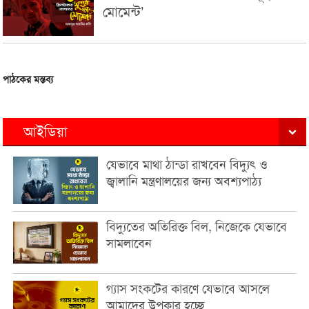
মোমেন্ট’
পাঠকের মন্তব্য
আইডিয়া
যেভাবে মাথা ঠান্ডা রাখবেন বিদ্যুৎ ও
জ্বালানি মন্ত্রণালয়ের জন্য অবশ্যপাঠ্য
বিদ্যুতের অতিরিক্ত বিল, নিজেকে যেভাবে
সামলাবেন
গ্যাস সংকটের কারণে যেভাবে আসলে
আমাদের উপকার হচ্ছে