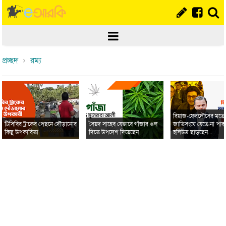
প্রচ্ছদ
রম্য
রিয়াজ-ফেরদৌসের মত
টিসিবির ট্রাকের পেছনে দৌড়ানোর
সৈয়দ সাহেব যেভাবে গাঁজার গুল
জাতিসংঘে যেতে না পার
কিছু উপকারিতা
দিতে উপদেশ দিয়েছেন
হলিউড ছাড়ছেন...