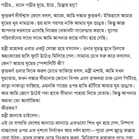
গভীর... মানে গভীর ঘুমে, ইয়ে , চিন্তায় মগ্ন?
কুম্ভকর্ণ দীর্ঘশ্বাস ফেলে বলল, আজ্ঞে, আমি লঙ্কার কুম্ভকর্ণ। ইতিহাসে আমার
ঘুমের খুব নামডাক। ছয় মাস পরপর নাকি আমার ঘুম ভাঙত। কিন্তু আজ
আপনার দরবারে এসেছি নিজের খেতাবটা সারেন্ডার করতে। যুগের
পরিবর্তনের সাথে সাথে আমি আপনার কাছে নস্যি হয়ে গেছি।
মন্ত্রী মহোদয় এবার একটু সোজা হয়ে বসলেন। ওনার ঘুমন্ত মুখে চিলতে
অহংকারের হাসি ফুটে উঠেও মিলিয়ে গেল। সামান্য চোখ সরু করে বললেন,
কেন? আমার ঘুমের স্পেশালিটি কী?
কুম্ভকর্ণ ওনার দিকে করুণ চোখে তাকিয়ে বলল, মন্ত্রী মশাই, আমি যখন
ঘুমাতাম, তখন লঙ্কার সীমানায় কোনো বিপদ এলে রাক্ষসরা ঢাক-ঢোল পিটিয়ে,
কাড়া-নাকাড়া বাজিয়ে, এমনকি গায়ের ওপর হাতি হাঁটিয়ে আমার ঘুম ভাঙাত।
আর আমি জেগে উঠেই গদা হাতে সীমানা পাহারা দিতে যেতাম। কিন্তু আপনার
ক্ষমতা তো অলৌকিক!
কীরকম?
মন্ত্রী জানতে চাইলেন।
এই যে সম্প্রতি দেশের আনাচে-কানাচে এতগুলো শিশু খুন হয়ে গেল, নিষ্পাপ
বাচ্চাদের ওপর এত নৃশংস নির্যাতন আর ধর্ষণ হলো—পুরো দেশ জুড়ে কান্নার
রোল উঠল। মানুষ রাস্তায় নেমে চিৎকার করল, মিডিয়াতে হাহাকার পড়ে গেল,