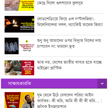
ভেঙে দিলো গুলশানের কুলসুম
লোডশেডিংয়ে ফিরে এল নস্টালজিয়া।
মিলেনিয়ালরা বলল, থ্যাংকিউ তারেক জিয়া!
শুধু শুধু আমাদের ওপর বিদ্যুত বিলের দায়
চাপাবেন না: মামদো ভূত
ভাত নয়, দেশের জাতীয় খাবার হতে যাচ্ছে
মাইক্রো প্লাস্টিক
সাক্ষাৎকারকি
ঘুম থেকে উঠে দেখলেন শরিয়া আইন
কার্যকর। কী করি, আমি কী কী কী করি… :
জনৈক ইনফ্লুয়েন্সার