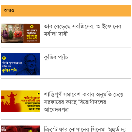
আরও
ভাব বেড়েছে সবজিদের, আইফোনের
মর্যাদা দাবী
কুস্তির প্যাঁচ
শান্তিপূর্ণ সমাবেশ করার অনুমতি চেয়ে
সরকারের কাছে বিরোধীদলের
আবেদনপত্র
ক্রিস্টোফার নোলানের সিনেমা ‘মূহুর্ত দ্য