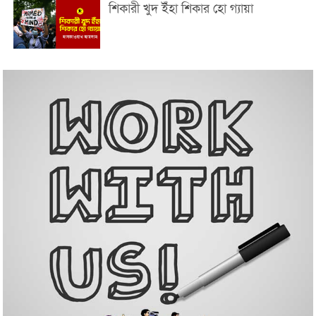
শিকারী খুদ ইঁহা শিকার হো গ্যায়া