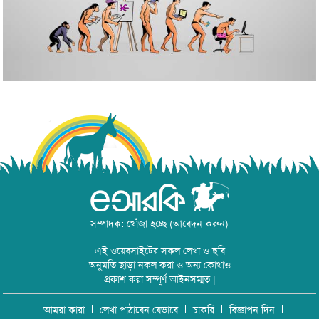
সম্পাদক: খোঁজা হচ্ছে (আবেদন করুন)
এই ওয়েবসাইটের সকল লেখা ও ছবি
অনুমতি ছাড়া নকল করা ও অন্য কোথাও
প্রকাশ করা সম্পূর্ণ আইনসম্মত |
আমরা কারা
লেখা পাঠাবেন যেভাবে
চাকরি
বিজ্ঞাপন দিন