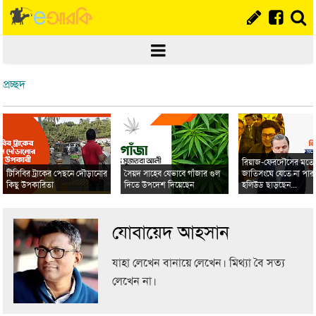
প্রচ্ছদ
রিয়াজ-ফেরদৌসের মত
টিসিবির ট্রাকের পেছনে দৌড়ানোর
সৈয়দ সাহেব যেভাবে গাঁজার গুল
জাতিসংঘে যেতে না পার
কিছু উপকারিতা
দিতে উপদেশ দিয়েছেন
হলিউড ছাড়ছেন...
যোবায়েদ আহসান
যাহা লেখেন বানায়ে লেখেন। মিথ্যা বৈ সত্য
লেখেন না।