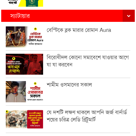
স্যাটায়ার
বেস্টিকে ব্লক মারার রোমান Aura
বিরোধীদল কোনো সমাবেশে যাওয়ার আগে
যা যা করবেন
শামীম ওসমানের সকাল
যে দশটি লক্ষণ থাকলে আপনি জর্জ বার্নার্ড
শয়ের চরিত্র লেডি ব্রিটুমার্ট