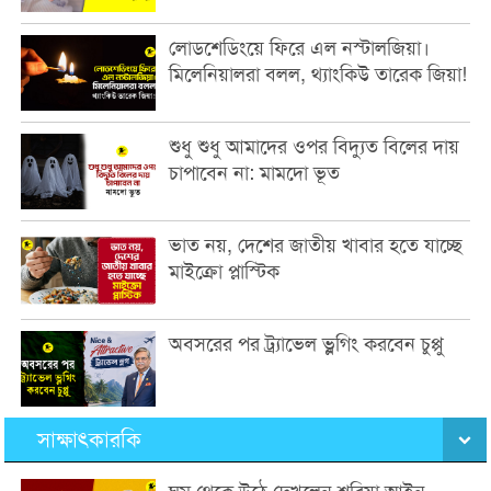
লোডশেডিংয়ে ফিরে এল নস্টালজিয়া।
মিলেনিয়ালরা বলল, থ্যাংকিউ তারেক জিয়া!
শুধু শুধু আমাদের ওপর বিদ্যুত বিলের দায়
চাপাবেন না: মামদো ভূত
ভাত নয়, দেশের জাতীয় খাবার হতে যাচ্ছে
মাইক্রো প্লাস্টিক
অবসরের পর ট্র্যাভেল ভ্লগিং করবেন চুপ্পু
সাক্ষাৎকারকি