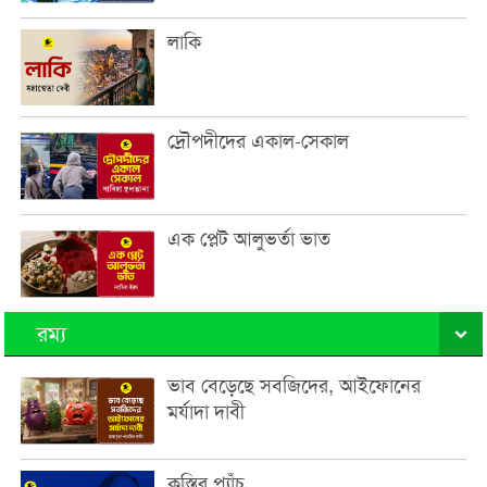
লাকি
দ্রৌপদীদের একাল-সেকাল
এক প্লেট আলুভর্তা ভাত
রম্য
ভাব বেড়েছে সবজিদের, আইফোনের
মর্যাদা দাবী
কুস্তির প্যাঁচ