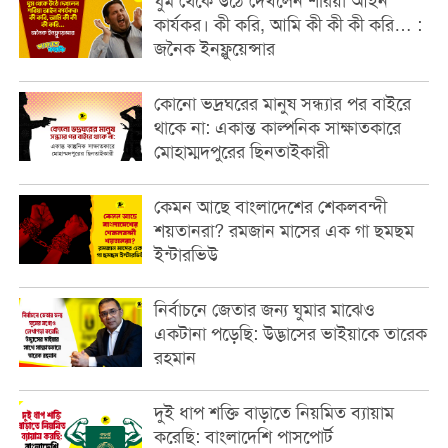
ঘুম থেকে উঠে দেখলেন শরিয়া আইন
কার্যকর। কী করি, আমি কী কী কী করি… :
জনৈক ইনফ্লুয়েন্সার
কোনো ভদ্রঘরের মানুষ সন্ধ্যার পর বাইরে
থাকে না: একান্ত কাল্পনিক সাক্ষাতকারে
মোহাম্মদপুরের ছিনতাইকারী
কেমন আছে বাংলাদেশের শেকলবন্দী
শয়তানরা? রমজান মাসের এক গা ছমছম
ইন্টারভিউ
নির্বাচনে জেতার জন্য ঘুমার মাঝেও
একটানা পড়েছি: উদ্ভাসের ভাইয়াকে তারেক
রহমান
দুই ধাপ শক্তি বাড়াতে নিয়মিত ব্যায়াম
করেছি: বাংলাদেশি পাসপোর্ট