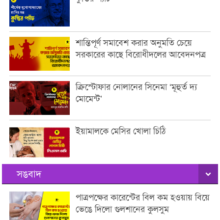
শান্তিপূর্ণ সমাবেশ করার অনুমতি চেয়ে
সরকারের কাছে বিরোধীদলের আবেদনপত্র
ক্রিস্টোফার নোলানের সিনেমা ‘মূহুর্ত দ্য
মোমেন্ট’
ইয়ামালকে মেসির খোলা চিঠি
সঙবাদ
পাত্রপক্ষের কারেন্টের বিল কম হওয়ায় বিয়ে
ভেঙে দিলো গুলশানের কুলসুম