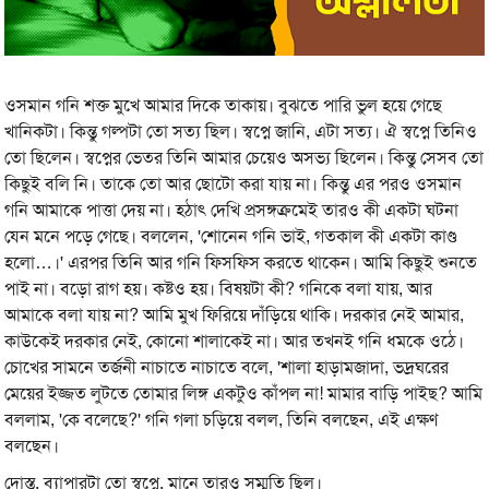
ওসমান গনি শক্ত মুখে আমার দিকে তাকায়। বুঝতে পারি ভুল হয়ে গেছে
খানিকটা। কিন্তু গল্পটা তো সত্য ছিল। স্বপ্নে জানি, এটা সত্য। ঐ স্বপ্নে তিনিও
তো ছিলেন। স্বপ্নের ভেতর তিনি আমার চেয়েও অসভ্য ছিলেন। কিন্তু সেসব তো
কিছুই বলি নি। তাকে তো আর ছোটো করা যায় না। কিন্তু এর পরও ওসমান
গনি আমাকে পাত্তা দেয় না। হঠাৎ দেখি প্রসঙ্গক্রমেই তারও কী একটা ঘটনা
যেন মনে পড়ে গেছে। বললেন, 'শোনেন গনি ভাই, গতকাল কী একটা কাণ্ড
হলো…।' এরপর তিনি আর গনি ফিসফিস করতে থাকেন। আমি কিছুই শুনতে
পাই না। বড়ো রাগ হয়। কষ্টও হয়। বিষয়টা কী? গনিকে বলা যায়, আর
আমাকে বলা যায় না? আমি মুখ ফিরিয়ে দাঁড়িয়ে থাকি। দরকার নেই আমার,
কাউকেই দরকার নেই, কোনো শালাকেই না। আর তখনই গনি ধমকে ওঠে।
চোখের সামনে তর্জনী নাচাতে নাচাতে বলে, 'শালা হাড়ামজাদা, ভদ্রঘরের
মেয়ের ইজ্জত লুটতে তোমার লিঙ্গ একটুও কাঁপল না! মামার বাড়ি পাইছ? আমি
বললাম, 'কে বলেছে?' গনি গলা চড়িয়ে বলল, তিনি বলছেন, এই এক্ষণ
বলছেন।
দোস্ত, ব্যাপারটা তো স্বপ্নে, মানে তারও সম্মতি ছিল।