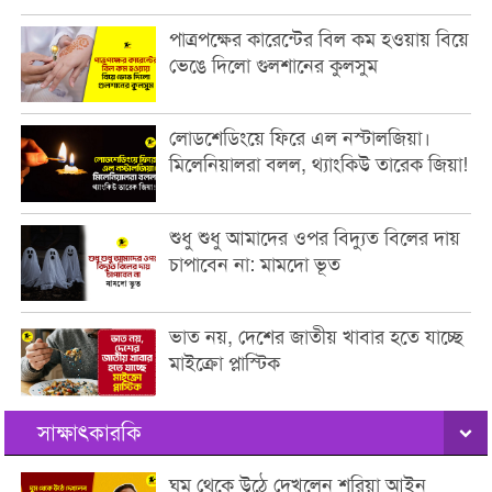
পাত্রপক্ষের কারেন্টের বিল কম হওয়ায় বিয়ে
ভেঙে দিলো গুলশানের কুলসুম
লোডশেডিংয়ে ফিরে এল নস্টালজিয়া।
মিলেনিয়ালরা বলল, থ্যাংকিউ তারেক জিয়া!
শুধু শুধু আমাদের ওপর বিদ্যুত বিলের দায়
চাপাবেন না: মামদো ভূত
ভাত নয়, দেশের জাতীয় খাবার হতে যাচ্ছে
মাইক্রো প্লাস্টিক
সাক্ষাৎকারকি
ঘুম থেকে উঠে দেখলেন শরিয়া আইন