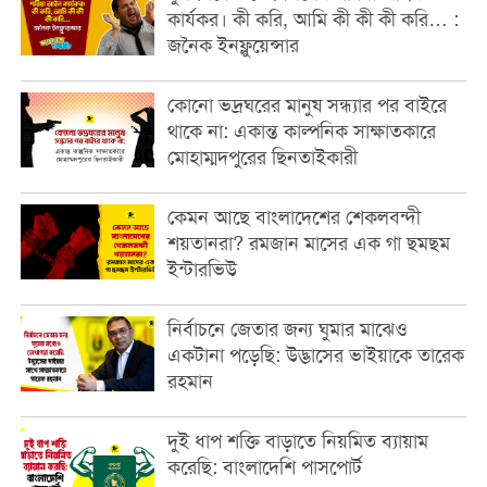
কার্যকর। কী করি, আমি কী কী কী করি… :
জনৈক ইনফ্লুয়েন্সার
কোনো ভদ্রঘরের মানুষ সন্ধ্যার পর বাইরে
থাকে না: একান্ত কাল্পনিক সাক্ষাতকারে
মোহাম্মদপুরের ছিনতাইকারী
কেমন আছে বাংলাদেশের শেকলবন্দী
শয়তানরা? রমজান মাসের এক গা ছমছম
ইন্টারভিউ
নির্বাচনে জেতার জন্য ঘুমার মাঝেও
একটানা পড়েছি: উদ্ভাসের ভাইয়াকে তারেক
রহমান
দুই ধাপ শক্তি বাড়াতে নিয়মিত ব্যায়াম
করেছি: বাংলাদেশি পাসপোর্ট