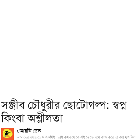
সঞ্জীব চৌধুরীর ছোটোগল্প: স্বপ্ন
কিংবা অশ্লীলতা
eআরকি ডেস্ক
আমাদের বসার ডেস্ক একটাই। তাই কখন যে কে এই ডেস্কে বসে কাজ করে তা বলা মুশকিল!