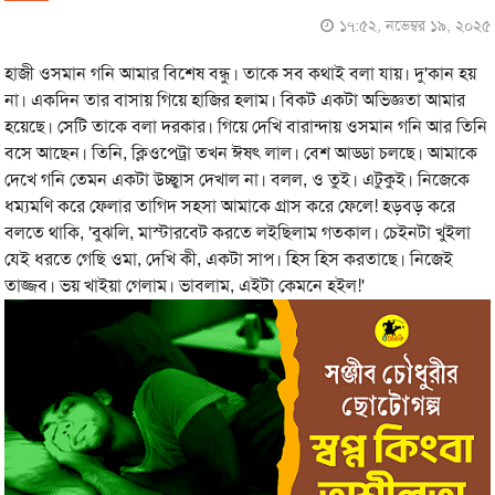
১৭:৫২, নভেম্বর ১৯, ২০২৫
হাজী ওসমান গনি আমার বিশেষ বন্ধু। তাকে সব কথাই বলা যায়। দু'কান হয়
না। একদিন তার বাসায় গিয়ে হাজির হলাম। বিকট একটা অভিজ্ঞতা আমার
হয়েছে। সেটি তাকে বলা দরকার। গিয়ে দেখি বারান্দায় ওসমান গনি আর তিনি
বসে আছেন। তিনি, ক্লিওপেট্রা তখন ঈষৎ লাল। বেশ আড্ডা চলছে। আমাকে
দেখে গনি তেমন একটা উচ্ছ্বাস দেখাল না। বলল, ও তুই। এটুকুই। নিজেকে
ধম্যমণি করে ফেলার তাগিদ সহসা আমাকে গ্রাস করে ফেলে! হড়বড় করে
বলতে থাকি, 'বুঝলি, মাস্টারবেট করতে লইছিলাম গতকাল। চেইনটা খুইলা
যেই ধরতে গেছি ওমা, দেখি কী, একটা সাপ। হিস হিস করতাছে। নিজেই
তাজ্জব। ভয় খাইয়া গেলাম। ভাবলাম, এইটা কেমনে হইল!'