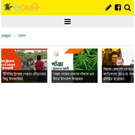
প্রচ্ছদ
গল্প
রিয়াজ-ফেরদৌসের মত
টিসিবির ট্রাকের পেছনে দৌড়ানোর
সৈয়দ সাহেব যেভাবে গাঁজার গুল
জাতিসংঘে যেতে না পার
কিছু উপকারিতা
দিতে উপদেশ দিয়েছেন
হলিউড ছাড়ছেন...