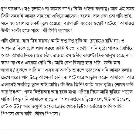
চুপ বাঞ্চোৎ। স্বপ্ন চুদাইও না আমার লগে। বিচ্চি গাইলা ফালামু। আর এই সময়
তিনি সহসাই আমার সাহায্যে এগিয়ে আসেন। বলেন, বাদ দেন তো গনি ভাই,
মনে হয় কোথাও একটা ভুল হয়েছে। ব্যাপারটা হয়তো স্বপ্নেই ঘটেছে। আমারও
উল্টা-পাল্টা হতে পারে। কী সিলি ব্যাপার!
গনি চেঁচায়, 'বাদ দিব ক্যান? আমি স্বপ্ন-টপ্ন বুঝি না, ফ্রয়েডও বুঝি না। ও
আপনার দিকে চোখ লাল করছে এইটাই তো যথেষ্ট।' গনি মুঠো পাকায়! এগিয়ে
আসে আমার দিকে। ওর হঠাৎ এত ক্ষেপে ওঠার কারণটা ঠিক মালুম হচ্ছে না।
আগে কখনও এরকম দেখি নি। আমি বেশ বিভ্রান্ত হয়ে পড়ি। উল্টা মার
লাগাব? বুঝতে পারি না। এসব সাত-পাঁচ ভাবতে ভাবতেই গনি আমার কলার
চেপে ধরে। আর উড়ে আসেন তিনি। জাপটে ধরে আড়াল করেন আমাকে। আর
এভাবেই সবকিছু ভুলে যাই আমি। কী উষ্ণ তিনি! আমি চোখ বুজি। শোষণ করি
তার উষ্ণতা। পরম নির্ভরতায় তার বুকে মাথা এগিয়ে দিয়ে আমি ঘুমিয়ে পড়তে
থাকি। কিন্তু গনি আমাকে ছাড়ে না। গলা সপ্তমে চড়িয়ে বলে, 'ইউ স্কাউন্ড্রেল,
গেট আউট।' আর তক্ষুণি স্বপ্নের ভেতর থেকে ছিটকে বেরিয়ে আসি আমি।
পিপাসা বোধ করি। ভীষণ পিপাসা।