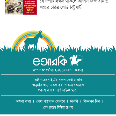
যে দশটি লক্ষণ থাকলে আপনি জর্জ বার্নার্ড
শয়ের চরিত্র লেডি ব্রিটুমার্ট
সম্পাদক: খোঁজা হচ্ছে (আবেদন করুন)
এই ওয়েবসাইটের সকল লেখা ও ছবি
অনুমতি ছাড়া নকল করা ও অন্য কোথাও
প্রকাশ করা সম্পূর্ণ আইনসম্মত |
আমরা কারা
লেখা পাঠাবেন যেভাবে
চাকরি
বিজ্ঞাপন দিন
যোগাযোগ বিভিন্ন উপায়