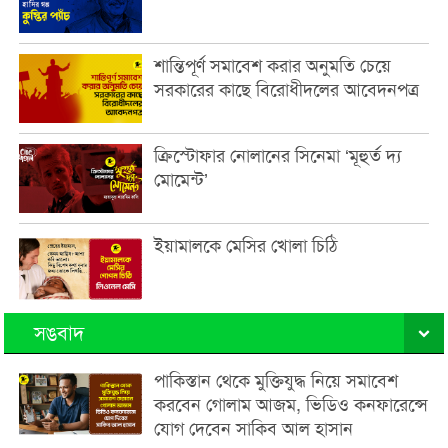
শান্তিপূর্ণ সমাবেশ করার অনুমতি চেয়ে
সরকারের কাছে বিরোধীদলের আবেদনপত্র
ক্রিস্টোফার নোলানের সিনেমা ‘মূহুর্ত দ্য
মোমেন্ট’
ইয়ামালকে মেসির খোলা চিঠি
সঙবাদ
পাকিস্তান থেকে মুক্তিযুদ্ধ নিয়ে সমাবেশ
করবেন গোলাম আজম, ভিডিও কনফারেন্সে
যোগ দেবেন সাকিব আল হাসান