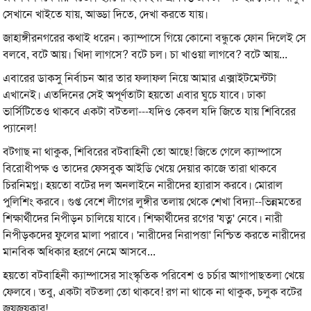
সেখানে খাইতে যায়, আড্ডা দিতে, দেখা করতে যায়।
‎জাহাঙ্গীরনগরের কথাই ধরেন। ক্যাম্পাসে গিয়ে কোনো বন্ধুকে ফোন দিলেই সে
বলবে, বটে আয়। খিদা লাগসে? বটে চল। চা খাওয়া লাগবে? বটে আয়...
‎এবারের ডাকসু নির্বাচন আর তার ফলাফল নিয়ে আমার এক্সাইটমেন্টটা
এখানেই। এতদিনের সেই অপূর্ণতাটা হয়তো এবার ঘুচে যাবে। ঢাকা
ভার্সিটিতেও থাকবে একটা বটতলা---যদিও কেবল যদি জিতে যায় শিবিরের
প্যানেল!
‎বটগাছ না থাকুক, শিবিরের বটবাহিনী তো আছে! জিতে গেলে ক্যাম্পাসে
বিরোধীপক্ষ ও তাদের ফেসবুক আইডি খেয়ে দেয়ার কাজে তারা থাকবে
চিরনিমগ্ন। হয়তো বটের দল অনলাইনে নারীদের হ্যারাস করবে। মোরাল
পুলিশিং করবে। গুপ্ত বেশে লীগের লুঙ্গীর তলায় থেকে শেখা বিদ্যা--ভিন্নমতের
শিক্ষার্থীদের নিপীড়ন চালিয়ে যাবে। শিক্ষার্থীদের রগের 'যত্ন' নেবে। নারী
নিপীড়কদের ফুলের মালা পরাবে। 'নারীদের নিরাপত্তা' নিশ্চিত করতে নারীদের
মানবিক অধিকার হরণে নেমে আসবে...
‎হয়তো বটবাহিনী ক্যাম্পাসের সাংস্কৃতিক পরিবেশ ও চর্চার আগাপাছতলা খেয়ে
ফেলবে। তবু, একটা বটতলা তো থাকবে! রগ না থাকে না থাকুক, চলুক বটের
জয়জয়কার!