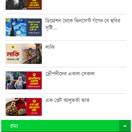
ডিপ্রেশন থেকে ভিনসেন্ট গঁগের যে ছবির
সৃষ্টি...
লাকি
দ্রৌপদীদের একাল-সেকাল
এক প্লেট আলুভর্তা ভাত
রম্য