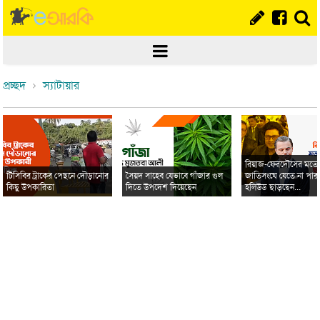
প্রচ্ছদ
স্যাটায়ার
রিয়াজ-ফেরদৌসের মত
টিসিবির ট্রাকের পেছনে দৌড়ানোর
সৈয়দ সাহেব যেভাবে গাঁজার গুল
জাতিসংঘে যেতে না পার
কিছু উপকারিতা
দিতে উপদেশ দিয়েছেন
হলিউড ছাড়ছেন...