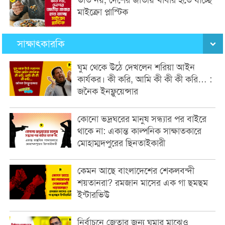
মাইক্রো প্লাস্টিক
সাক্ষাৎকারকি
ঘুম থেকে উঠে দেখলেন শরিয়া আইন
কার্যকর। কী করি, আমি কী কী কী করি… :
জনৈক ইনফ্লুয়েন্সার
কোনো ভদ্রঘরের মানুষ সন্ধ্যার পর বাইরে
থাকে না: একান্ত কাল্পনিক সাক্ষাতকারে
মোহাম্মদপুরের ছিনতাইকারী
কেমন আছে বাংলাদেশের শেকলবন্দী
শয়তানরা? রমজান মাসের এক গা ছমছম
ইন্টারভিউ
নির্বাচনে জেতার জন্য ঘুমার মাঝেও