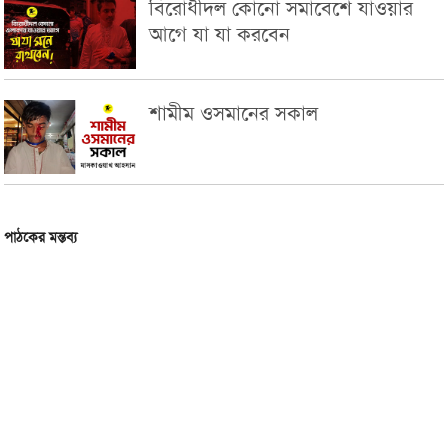
বিরোধীদল কোনো সমাবেশে যাওয়ার
আগে যা যা করবেন
শামীম ওসমানের সকাল
পাঠকের মন্তব্য