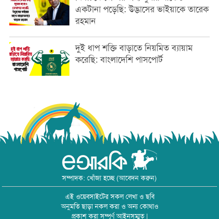
একটানা পড়েছি: উদ্ভাসের ভাইয়াকে তারেক
রহমান
দুই ধাপ শক্তি বাড়াতে নিয়মিত ব্যায়াম
করেছি: বাংলাদেশি পাসপোর্ট
সম্পাদক: খোঁজা হচ্ছে (আবেদন করুন)
এই ওয়েবসাইটের সকল লেখা ও ছবি
অনুমতি ছাড়া নকল করা ও অন্য কোথাও
প্রকাশ করা সম্পূর্ণ আইনসম্মত |