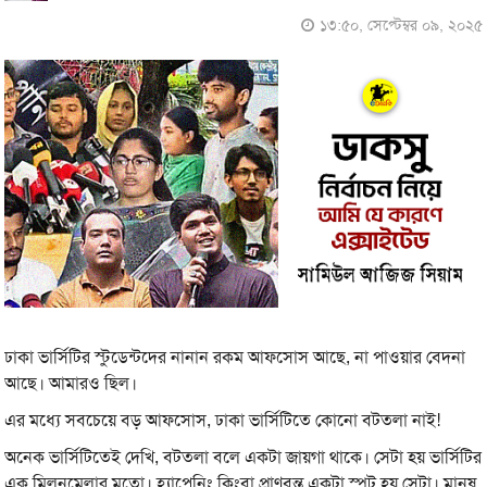
১৩:৫০, সেপ্টেম্বর ০৯, ২০২৫
ঢাকা ভার্সিটির স্টুডেন্টদের নানান রকম আফসোস আছে, না পাওয়ার বেদনা
আছে। আমারও ছিল।
‎এর মধ্যে সবচেয়ে বড় আফসোস, ঢাকা ভার্সিটিতে কোনো বটতলা নাই!
‎অনেক ভার্সিটিতেই দেখি, বটতলা বলে একটা জায়গা থাকে। সেটা হয় ভার্সিটির
এক মিলনমেলার মতো। হ্যাপেনিং কিংবা প্রাণবন্ত একটা স্পট হয় সেটা। মানুষ