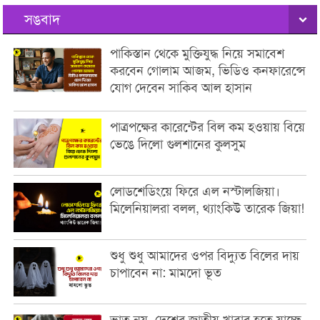
সঙবাদ
পাকিস্তান থেকে মুক্তিযুদ্ধ নিয়ে সমাবেশ
করবেন গোলাম আজম, ভিডিও কনফারেন্সে
যোগ দেবেন সাকিব আল হাসান
পাত্রপক্ষের কারেন্টের বিল কম হওয়ায় বিয়ে
ভেঙে দিলো গুলশানের কুলসুম
লোডশেডিংয়ে ফিরে এল নস্টালজিয়া।
মিলেনিয়ালরা বলল, থ্যাংকিউ তারেক জিয়া!
শুধু শুধু আমাদের ওপর বিদ্যুত বিলের দায়
চাপাবেন না: মামদো ভূত
ভাত নয়, দেশের জাতীয় খাবার হতে যাচ্ছে