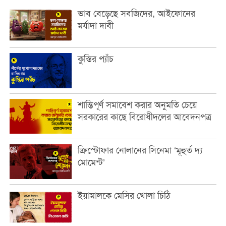
ভাব বেড়েছে সবজিদের, আইফোনের
মর্যাদা দাবী
কুস্তির প্যাঁচ
শান্তিপূর্ণ সমাবেশ করার অনুমতি চেয়ে
সরকারের কাছে বিরোধীদলের আবেদনপত্র
ক্রিস্টোফার নোলানের সিনেমা ‘মূহুর্ত দ্য
মোমেন্ট’
ইয়ামালকে মেসির খোলা চিঠি