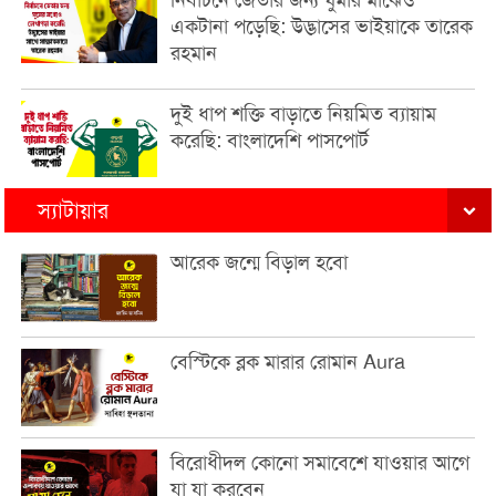
নির্বাচনে জেতার জন্য ঘুমার মাঝেও
একটানা পড়েছি: উদ্ভাসের ভাইয়াকে তারেক
রহমান
দুই ধাপ শক্তি বাড়াতে নিয়মিত ব্যায়াম
করেছি: বাংলাদেশি পাসপোর্ট
স্যাটায়ার
আরেক জন্মে বিড়াল হবো
বেস্টিকে ব্লক মারার রোমান Aura
বিরোধীদল কোনো সমাবেশে যাওয়ার আগে
যা যা করবেন