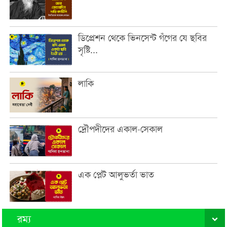
ডিপ্রেশন থেকে ভিনসেন্ট গঁগের যে ছবির
সৃষ্টি...
লাকি
দ্রৌপদীদের একাল-সেকাল
এক প্লেট আলুভর্তা ভাত
রম্য