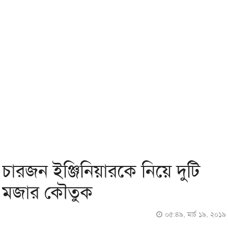
চারজন ইঞ্জিনিয়ারকে নিয়ে দুটি
মজার কৌতুক
০৫:৪৯, মার্চ ১৯, ২০১৯