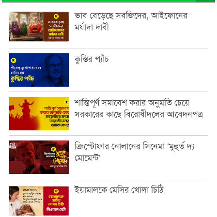
ভাব বেড়েছে সবজিদের, আইফোনের
মর্যাদা দাবী
কুস্তির প্যাঁচ
শান্তিপূর্ণ সমাবেশ করার অনুমতি চেয়ে
সরকারের কাছে বিরোধীদলের আবেদনপত্র
ক্রিস্টোফার নোলানের সিনেমা ‘মূহুর্ত দ্য
মোমেন্ট’
ইয়ামালকে মেসির খোলা চিঠি