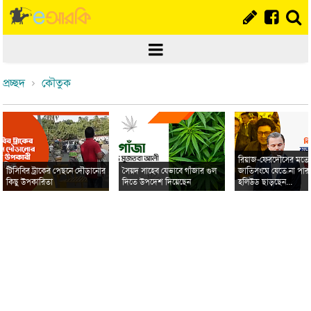
প্রচ্ছদ
কৌতুক
রিয়াজ-ফেরদৌসের মত
টিসিবির ট্রাকের পেছনে দৌড়ানোর
সৈয়দ সাহেব যেভাবে গাঁজার গুল
জাতিসংঘে যেতে না পার
কিছু উপকারিতা
দিতে উপদেশ দিয়েছেন
হলিউড ছাড়ছেন...