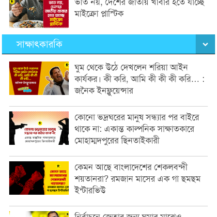
ভাত নয়, দেশের জাতীয় খাবার হতে যাচ্ছে
মাইক্রো প্লাস্টিক
সাক্ষাৎকারকি
ঘুম থেকে উঠে দেখলেন শরিয়া আইন
কার্যকর। কী করি, আমি কী কী কী করি… :
জনৈক ইনফ্লুয়েন্সার
কোনো ভদ্রঘরের মানুষ সন্ধ্যার পর বাইরে
থাকে না: একান্ত কাল্পনিক সাক্ষাতকারে
মোহাম্মদপুরের ছিনতাইকারী
কেমন আছে বাংলাদেশের শেকলবন্দী
শয়তানরা? রমজান মাসের এক গা ছমছম
ইন্টারভিউ