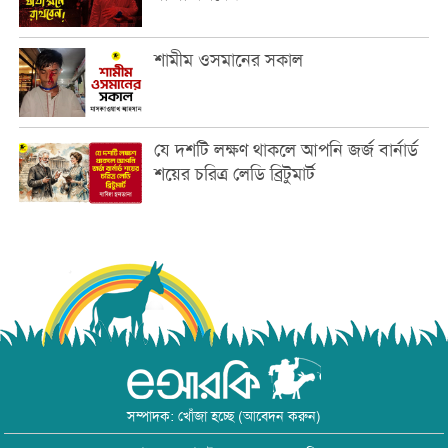
শামীম ওসমানের সকাল
যে দশটি লক্ষণ থাকলে আপনি জর্জ বার্নার্ড
শয়ের চরিত্র লেডি ব্রিটুমার্ট
সম্পাদক: খোঁজা হচ্ছে (আবেদন করুন)