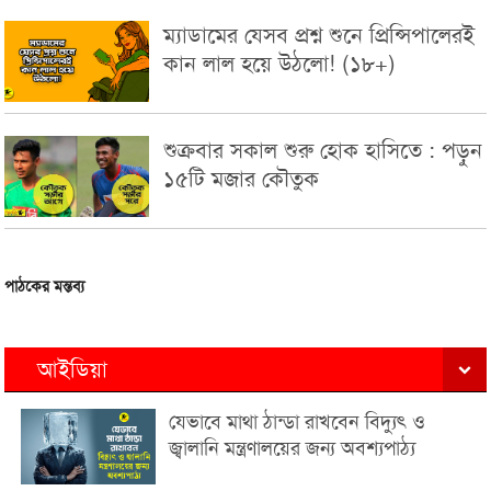
ম্যাডামের যেসব প্রশ্ন শুনে প্রিন্সিপালেরই
কান লাল হয়ে উঠলো! (১৮+)
শুক্রবার সকাল শুরু হোক হাসিতে : পড়ুন
১৫টি মজার কৌতুক
পাঠকের মন্তব্য
আইডিয়া
যেভাবে মাথা ঠান্ডা রাখবেন বিদ্যুৎ ও
জ্বালানি মন্ত্রণালয়ের জন্য অবশ্যপাঠ্য