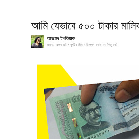
আমি যেভাবে ৫০০ টাকার মালি
আহমেদ ইশতিয়াক
ভয়াবহ অলস এই মানুষটির জীবনে উল্লেখ করার মত কিছু নেই