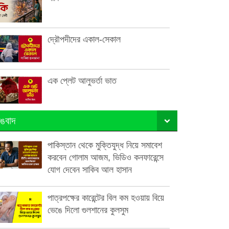
দ্রৌপদীদের একাল-সেকাল
এক প্লেট আলুভর্তা ভাত
ঙবাদ
পাকিস্তান থেকে মুক্তিযুদ্ধ নিয়ে সমাবেশ
করবেন গোলাম আজম, ভিডিও কনফারেন্সে
যোগ দেবেন সাকিব আল হাসান
পাত্রপক্ষের কারেন্টের বিল কম হওয়ায় বিয়ে
ভেঙে দিলো গুলশানের কুলসুম