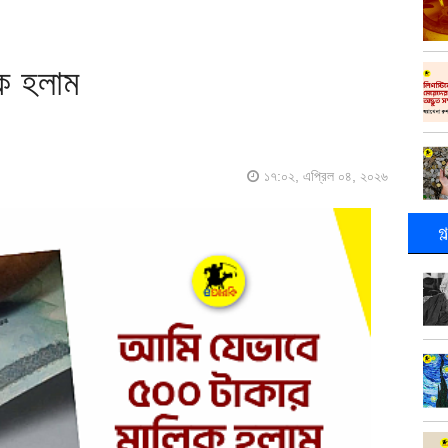
ক হলাম
১৭:০২, এপ্রিল ০৪, ২০২৬
গ