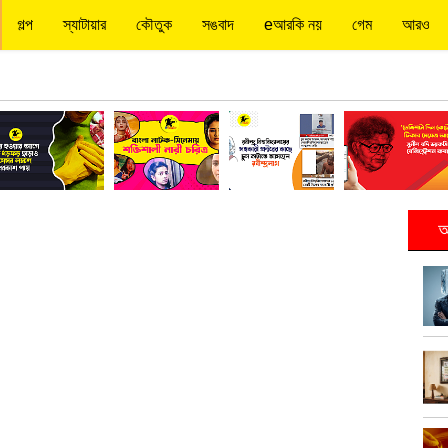
গল্প
স্যাটায়ার
কৌতুক
সঙবাদ
eআরকি নয়
গেম
আরও
আ