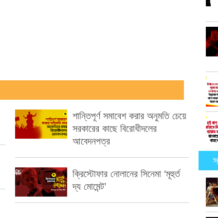
শান্তিপূর্ণ সমাবেশ করার অনুমতি চেয়ে
সরকারের কাছে বিরোধীদলের
আবেদনপত্র
স
ক্রিস্টোফার নোলানের সিনেমা ‘মূহুর্ত
দ্য মোমেন্ট’