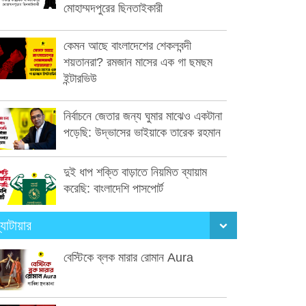
মোহাম্মদপুরের ছিনতাইকারী
কেমন আছে বাংলাদেশের শেকলবন্দী
শয়তানরা? রমজান মাসের এক গা ছমছম
ইন্টারভিউ
নির্বাচনে জেতার জন্য ঘুমার মাঝেও একটানা
পড়েছি: উদ্ভাসের ভাইয়াকে তারেক রহমান
দুই ধাপ শক্তি বাড়াতে নিয়মিত ব্যায়াম
করেছি: বাংলাদেশি পাসপোর্ট
্যাটায়ার
বেস্টিকে ব্লক মারার রোমান Aura