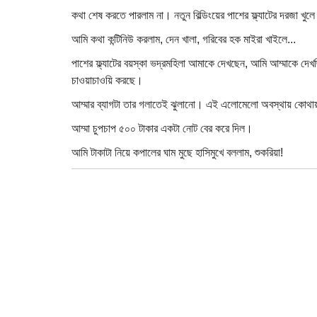
কথা শেষ করতে পারলাম না। নতুন বিল্ডিংয়ের পাশের ফ্ল্যাটের দরজা খু
আমি কথা কন্টিনিউ করলাম, দেন খালা, গরিবের হক মাইরা খাইলে...
পাশের ফ্ল্যাটের বয়স্কা ভদ্রমহিলা আমাকে দেখছেন, আমি আম্মাকে দেখছি
চাওয়াচাওয়ি করছে।
আম্মার ব্যাগটা তার গলাতেই ঝুলানো। এই এলোমেলো অবস্থায় কোথায়
আম্মা চুপচাপ ৫০০ টাকার একটা নোট বের করে দিল।
আমি টাকাটা নিয়ে কপালের ঘাম মুছে হাসিমুখে বললাম, শুকরিয়া!