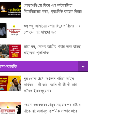
লোডশেডিংয়ে ফিরে এল নস্টালজিয়া।
মিলেনিয়ালরা বলল, থ্যাংকিউ তারেক জিয়া!
শুধু শুধু আমাদের ওপর বিদ্যুত বিলের দায়
চাপাবেন না: মামদো ভূত
ভাত নয়, দেশের জাতীয় খাবার হতে যাচ্ছে
মাইক্রো প্লাস্টিক
াক্ষাৎকারকি
ঘুম থেকে উঠে দেখলেন শরিয়া আইন
কার্যকর। কী করি, আমি কী কী কী করি… :
জনৈক ইনফ্লুয়েন্সার
কোনো ভদ্রঘরের মানুষ সন্ধ্যার পর বাইরে
থাকে না: একান্ত কাল্পনিক সাক্ষাতকারে