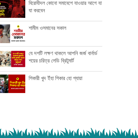
বিরোধীদল কোনো সমাবেশে যাওয়ার আগে যা
যা করবেন
শামীম ওসমানের সকাল
যে দশটি লক্ষণ থাকলে আপনি জর্জ বার্নার্ড
শয়ের চরিত্র লেডি ব্রিটুমার্ট
শিকারী খুদ ইঁহা শিকার হো গ্যায়া