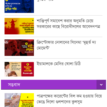
শান্তিপূর্ণ সমাবেশ করার অনুমতি চেয়ে
সরকারের কাছে বিরোধীদলের আবেদনপত্র
ক্রিস্টোফার নোলানের সিনেমা ‘মূহুর্ত দ্য
মোমেন্ট’
ইয়ামালকে মেসির খোলা চিঠি
সঙবাদ
পাত্রপক্ষের কারেন্টের বিল কম হওয়ায় বিয়ে
ভেঙে দিলো গুলশানের কুলসুম