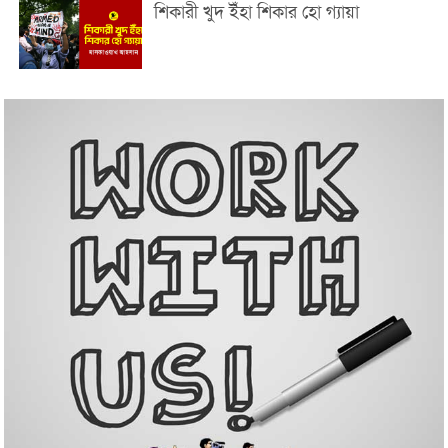
শিকারী খুদ ইঁহা শিকার হো গ্যায়া