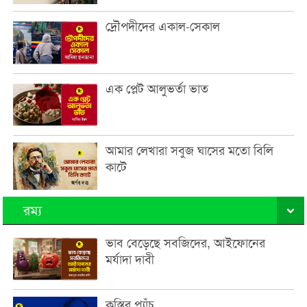
দ্রৌপদীদের একাল-সেকাল
এক প্লেট আলুভর্তা ভাত
আমার লেখারা সবুজ ঘাসের মতো বিলি
কাটে
রম্য
ভাব বেড়েছে সবজিদের, আইফোনের
মর্যাদা দাবী
কুস্তির প্যাঁচ