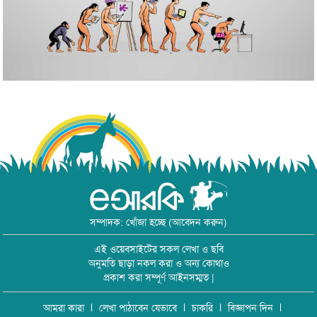
সম্পাদক: খোঁজা হচ্ছে (আবেদন করুন)
এই ওয়েবসাইটের সকল লেখা ও ছবি
অনুমতি ছাড়া নকল করা ও অন্য কোথাও
প্রকাশ করা সম্পূর্ণ আইনসম্মত |
আমরা কারা
লেখা পাঠাবেন যেভাবে
চাকরি
বিজ্ঞাপন দিন