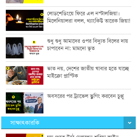
লোডশেডিংয়ে ফিরে এল নস্টালজিয়া।
মিলেনিয়ালরা বলল, থ্যাংকিউ তারেক জিয়া!
শুধু শুধু আমাদের ওপর বিদ্যুত বিলের দায়
চাপাবেন না: মামদো ভূত
ভাত নয়, দেশের জাতীয় খাবার হতে যাচ্ছে
মাইক্রো প্লাস্টিক
অবসরের পর ট্র্যাভেল ভ্লগিং করবেন চুপ্পু
সাক্ষাৎকারকি