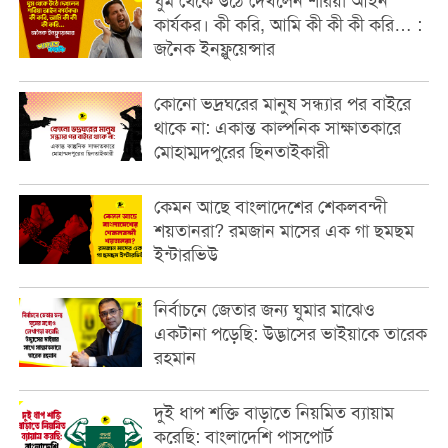
ঘুম থেকে উঠে দেখলেন শরিয়া আইন
কার্যকর। কী করি, আমি কী কী কী করি… :
জনৈক ইনফ্লুয়েন্সার
কোনো ভদ্রঘরের মানুষ সন্ধ্যার পর বাইরে
থাকে না: একান্ত কাল্পনিক সাক্ষাতকারে
মোহাম্মদপুরের ছিনতাইকারী
কেমন আছে বাংলাদেশের শেকলবন্দী
শয়তানরা? রমজান মাসের এক গা ছমছম
ইন্টারভিউ
নির্বাচনে জেতার জন্য ঘুমার মাঝেও
একটানা পড়েছি: উদ্ভাসের ভাইয়াকে তারেক
রহমান
দুই ধাপ শক্তি বাড়াতে নিয়মিত ব্যায়াম
করেছি: বাংলাদেশি পাসপোর্ট