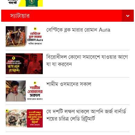
স্যাটায়ার
বেস্টিকে ব্লক মারার রোমান Aura
বিরোধীদল কোনো সমাবেশে যাওয়ার আগে
যা যা করবেন
শামীম ওসমানের সকাল
যে দশটি লক্ষণ থাকলে আপনি জর্জ বার্নার্ড
শয়ের চরিত্র লেডি ব্রিটুমার্ট