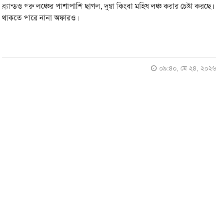
ব্র্যান্ডও গরু লঞ্চের পাশাপাশি ছাগল, দুম্বা কিংবা মহিষ লঞ্চ করার চেষ্টা করছে।
থাকতে পারে নানা অফারও।
০৯:৪০, মে ২৪, ২০২৬