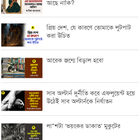
আছে নাকি?
প্রিয় দেশ, যে কারণে তোমাকে লুটপাট
করা উচিত
আরেক জন্মে বিড়াল হবো
সাব অল্টার্ন দুর্নীতি করে এফলুয়েন্ট হয়ে
উঠেই সাব অল্টার্নকে নির্যাতন
লা*শটা ‘ভয়ংকর ডাকাত’ মুকুটের