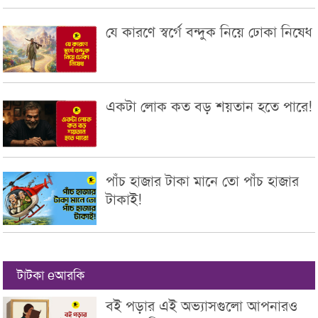
যে কারণে স্বর্গে বন্দুক নিয়ে ঢোকা নিষেধ
একটা লোক কত বড় শয়তান হতে পারে!
পাঁচ হাজার টাকা মানে তো পাঁচ হাজার
টাকাই!
টাটকা eআরকি
বই পড়ার এই অভ্যাসগুলো আপনারও