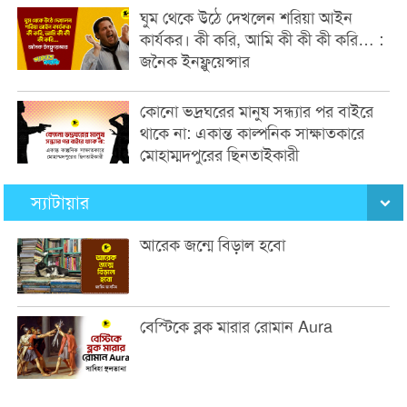
ঘুম থেকে উঠে দেখলেন শরিয়া আইন
কার্যকর। কী করি, আমি কী কী কী করি… :
জনৈক ইনফ্লুয়েন্সার
কোনো ভদ্রঘরের মানুষ সন্ধ্যার পর বাইরে
থাকে না: একান্ত কাল্পনিক সাক্ষাতকারে
মোহাম্মদপুরের ছিনতাইকারী
স্যাটায়ার
আরেক জন্মে বিড়াল হবো
বেস্টিকে ব্লক মারার রোমান Aura