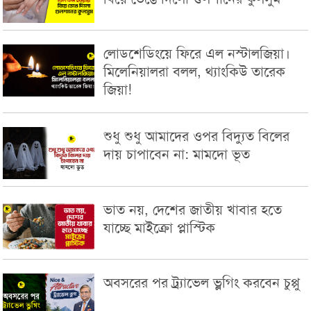
লোডশেডিংয়ে ফিরে এল নস্টালজিয়া।
মিলেনিয়ালরা বলল, থ্যাংকিউ তারেক
জিয়া!
শুধু শুধু আমাদের ওপর বিদ্যুত বিলের
দায় চাপাবেন না: মামদো ভূত
ভাত নয়, দেশের জাতীয় খাবার হতে
যাচ্ছে মাইক্রো প্লাস্টিক
অবসরের পর ট্র্যাভেল ভ্লগিং করবেন চুপ্পু