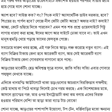
এই গরুর খবর আড়ংয়ের ওয়েবসাইটে প্রকাশিত হওয়ার পরপরই সার্ভার জ্যাম
হয়ে গেছে বলে শোনা যাচ্ছে।
অ্যাশ হবে? সাইজ কত? লং? পিংক নাই? অ্যাসথেটিক ভাইব দরকার, হবে?
শিংয়ের রং পার্পল হবে? লেজে নীল ফোঁটা ফোঁটা আছে? অফার নাই? কসাই?
আচ্ছা, কেটে গুছিয়ে দিতে পারবেন? এমন শত শত প্রশ্নে ওয়েবসাইটে গিট্টু
লাগায় ধারণা করা হচ্ছে, ঈদের আগে আর সাইটে ঢোকা যাবে না। তাই এখন
মানুষ হুমড়ি খেয়ে পড়ছে তাদের ফেসবুক পেজে।
সবচেয়ে দারুণ খবর হচ্ছে, এই গরু নিতে আড়ং লঞ্চ করেছে নতুন ব্যাগ। এই
ব্যাগ বিক্রির টাকায় কেনা হবে আরেকটি ব্যাগ, আর সেই আরেকটি ব্যাগ
বিক্রির টাকায় কেনা গোবরসার লাগানো হবে পদ্মে।
আড়ংয়ের মার্কেটিং হেড অবিশ্বস্ত সূত্রে বলেন, জাতি সত্যি সত্যি এবার গোবরে
পদ্মফুল দেখতে যাচ্ছে।
এদিকে ধানমন্ডি আউটলেটে থাকা ভড়ংগুলোর আচরণে বিরক্তিভাব লক্ষণীয়;
কেউ মাথায় বা পিঠে থাবড়া দিলেই চোখ গরম করছে। এক বিশেষজ্ঞের মতে,
আসলে ব্র্যান্ডের গরু, তার ওপর ইনট্রোভার্ট! কথা কম বলায় এদের বিরক্ত
হওয়ার পরিমাণ বেশি! তা ছাড়া তারা ব্যাড টাচ বোঝে!
শোনা যাচ্ছে, আড়ংয়ের পাশাপাশি ইয়োলো, টপ টেন, দর্জিবাড়ির মতো অন্যান্য