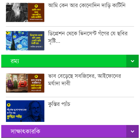
আমি কেন আর কোনোদিন দাড়ি কাটিনি
ডিপ্রেশন থেকে ভিনসেন্ট গঁগের যে ছবির
সৃষ্টি...
রম্য
ভাব বেড়েছে সবজিদের, আইফোনের
মর্যাদা দাবী
কুস্তির প্যাঁচ
সাক্ষাৎকারকি