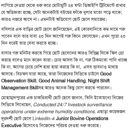
লাগিয়ে দেওয়া থেকে শুরু করে মোটামুটি ২৪ ঘণ্টা ভিআইপি ট্রিটমেন্টে রাখার
যে অভিজ্ঞতা হচ্ছে, সেটা অনেকটাই বইয়ের ফাঁকে ধুলার মতো পড়ে থাকে;
কারও নজরে আসে না। এমনটাই অভিযোগ ছোট ছেলে সমাজের।
বসিলার এক বাড়ির ছোট ছেলে জানিয়েছেন, এই কোরবানিতে কম দামে গরু
পাবেন বলে তার বাবা ২০ দিন আগেই গরু কিনে ফেলেছেন। এখন পুরো ২০
দিন ধরেই তার সেবা করতে হচ্ছে।
বাসার গরু মনিটর করতে গিয়ে ছোট ছেলেদের আরও বিভিন্ন দিকে স্কিল গ্রো
করছে বলেও মনে করেন তারা। চোর আসল কি না, গরু ঠিকমতো পানি খাচ্ছে
কি না, আগের চেয়ে বেশি হাম্বা হাম্বা করছে কি না, এসব ভাবনাও মাথায়
আসছে। বিচক্ষণ যারা আছে, তারা নিজেদের সিভিতে চাইলে
Good
Observation Skill
,
Good Animal Handling
,
Night Shift
Management Skill
সহ আরও অনেক কিছু যোগ করতে পারবেন।
মোহাম্মদপুরের এক চাকরিপ্রার্থী ছোট ছেলে জানান, তিনি ইতোমধ্যে নিজের
সিভিতে লিখেছেন,
Conducted 24/7 livestock surveillance
operations under extreme humidity conditions.
এছাড়া কয়েকজন
দূরদর্শী ছোট ছেলে LinkedIn-এ
Junior Bovine Operations
Executive
হিসেবেও নিজেদের পরিচয় দেওয়া শুরু করেছে।