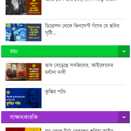
ডিপ্রেশন থেকে ভিনসেন্ট গঁগের যে ছবির
সৃষ্টি...
রম্য
ভাব বেড়েছে সবজিদের, আইফোনের
মর্যাদা দাবী
কুস্তির প্যাঁচ
সাক্ষাৎকারকি
ঘুম থেকে উঠে দেখলেন শরিয়া আইন