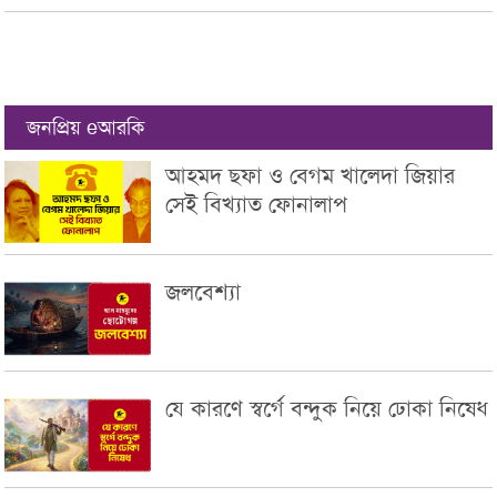
জনপ্রিয় eআরকি
আহমদ ছফা ও বেগম খালেদা জিয়ার
সেই বিখ্যাত ফোনালাপ
জলবেশ্যা
যে কারণে স্বর্গে বন্দুক নিয়ে ঢোকা নিষেধ