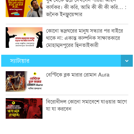
কার্যকর। কী করি, আমি কী কী কী করি… :
জনৈক ইনফ্লুয়েন্সার
কোনো ভদ্রঘরের মানুষ সন্ধ্যার পর বাইরে
থাকে না: একান্ত কাল্পনিক সাক্ষাতকারে
মোহাম্মদপুরের ছিনতাইকারী
স্যাটায়ার
বেস্টিকে ব্লক মারার রোমান Aura
বিরোধীদল কোনো সমাবেশে যাওয়ার আগে
যা যা করবেন