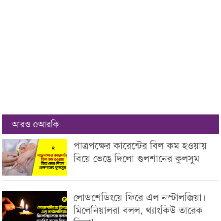
আরও eআরকি
পাত্রপক্ষের কারেন্টের বিল কম হওয়ায়
বিয়ে ভেঙে দিলো গুলশানের কুলসুম
লোডশেডিংয়ে ফিরে এল নস্টালজিয়া।
মিলেনিয়ালরা বলল, থ্যাংকিউ তারেক