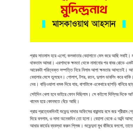
প্রায় সাতমাস হয়ে এলো; কলকাতার বেহালাতে মেস করে আছি সবাই। ম
থাকতাম আমরা। এরশাদকে ক্ষমতা থেকে নামানোর পর বাবর রোডে একটা
আরেকটা পরিত্যক্ত সম্পত্তি নিয়ে নিলাম আপা ক্ষমতায় আসতেই। আ
বেহালার মেসে তুলছেন। গোলাপ, টগর, রতন, দুলাল ডাবলিং করে থাকি।
দেয়। বাড়িওয়ালা ধমক দিয়ে যায়, বাশাটাকে একেবারে ছাপড়ি বানিয়
সেইদিন খেলা হবে ভাইরে ফোন দিছিলাম। সে কইলো দিল্লির দিকে আইস
খাদেম হয়ে কোনমতে বেঁচে আছি।
প্রায় প্রত্যেকদিনই শুভেন্দু দাদার অফিসের বারান্দায় বসে জয় শ্রীরা
দিয়ে বললাম, ও দাদা অনেকদিন তো হলো। বেহালা থেকে এ অব্দি আসত
আধার কার্ডের ব্যবস্থা করুন প্লিজ। শুভেন্দুদা মুখ বাঁকিয়ে বললো, তা