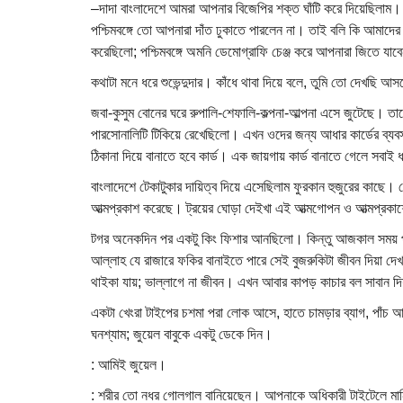
–দাদা বাংলাদেশে আমরা আপনার বিজেপির শক্ত ঘাঁটি করে দিয়েছিলাম। 
পশ্চিমবঙ্গে তো আপনারা দাঁত ঢুকাতে পারলেন না। তাই বলি কি আমাদের 
করেছিলো; পশ্চিমবঙ্গে অমনি ডেমোগ্রাফি চেঞ্জ করে আপনারা জিতে য
কথাটা মনে ধরে শুভেন্দুদার। কাঁধে থাবা দিয়ে বলে, তুমি তো দেখছি
জবা-কুসুম বোনের ঘরে রুপালি-শেফালি-কল্পনা-আল্পনা এসে জুটেছে। ত
পারসোনালিটি টিকিয়ে রেখেছিলো। এখন ওদের জন্য আধার কার্ডের ব্যবস
ঠিকানা দিয়ে বানাতে হবে কার্ড। এক জায়গায় কার্ড বানাতে গেলে সবাই 
বাংলাদেশে টেকাটুকার দায়িত্ব দিয়ে এসেছিলাম ফুরকান হুজুরের কাছে।
আত্মপ্রকাশ করেছে। ট্রয়ের ঘোড়া দেইখা এই আত্মগোপন ও আত্মপ্র
টগর অনেকদিন পর একটু কিং ফিশার আনছিলো। কিন্তু আজকাল সময় পাইলে
আল্লাহ যে রাজারে ফকির বানাইতে পারে সেই বুজরুকিটা জীবন দিয়া দে
থাইকা যায়; ভাল্লাগে না জীবন। এখন আবার কাপড় কাচার বল সাবান দিয
একটা খেংরা টাইপের চশমা পরা লোক আসে, হাতে চামড়ার ব্যাগ, পাঁচ আঙ্
ঘনশ্যাম; জুয়েল বাবুকে একটু ডেকে দিন।
: আমিই জুয়েল।
: শরীর তো নধর গোলগাল বানিয়েছেন। আপনাকে অধিকারী টাইটেলে মানি