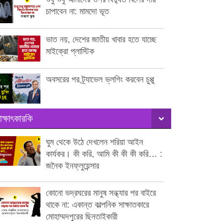
চাপাবেন না: মামদো ভূত
ভাত নয়, দেশের জাতীয় খাবার হতে যাচ্ছে
মাইক্রো প্লাস্টিক
অবসরের পর ট্র্যাভেল ভ্লগিং করবেন চুপ্পু
াক্ষাৎকারকি
ঘুম থেকে উঠে দেখলেন শরিয়া আইন
কার্যকর। কী করি, আমি কী কী কী করি… :
জনৈক ইনফ্লুয়েন্সার
কোনো ভদ্রঘরের মানুষ সন্ধ্যার পর বাইরে
থাকে না: একান্ত কাল্পনিক সাক্ষাতকারে
মোহাম্মদপুরের ছিনতাইকারী