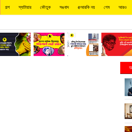
গল্প
স্যাটায়ার
কৌতুক
সঙবাদ
eআরকি নয়
গেম
আরও
আ