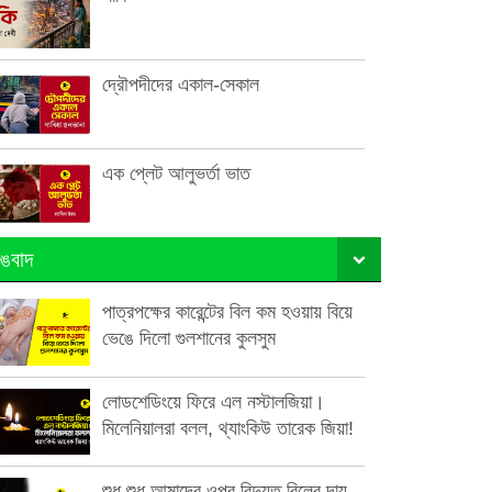
দ্রৌপদীদের একাল-সেকাল
এক প্লেট আলুভর্তা ভাত
ঙবাদ
পাত্রপক্ষের কারেন্টের বিল কম হওয়ায় বিয়ে
ভেঙে দিলো গুলশানের কুলসুম
লোডশেডিংয়ে ফিরে এল নস্টালজিয়া।
মিলেনিয়ালরা বলল, থ্যাংকিউ তারেক জিয়া!
শুধু শুধু আমাদের ওপর বিদ্যুত বিলের দায়