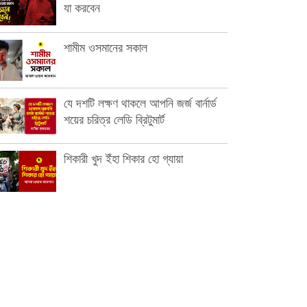
যা করবেন
শামীম ওসমানের সকাল
যে দশটি লক্ষণ থাকলে আপনি জর্জ বার্নার্ড
শয়ের চরিত্র লেডি ব্রিটুমার্ট
শিকারী খুদ ইঁহা শিকার হো গ্যায়া