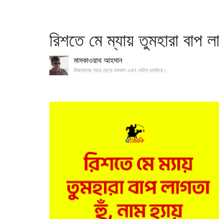
রিশতে মে ম্যায় তুমহারা বাপ লাগ
মাসকাওয়াথ আহসান
বিষন্নতার শহর ছেড়ে বসবাস এখন মেইল চাপ্টারে।