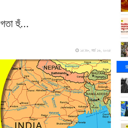
তা হুঁ...
১৫:৪৮, মার্চ ১৬, ২০২৫
গ