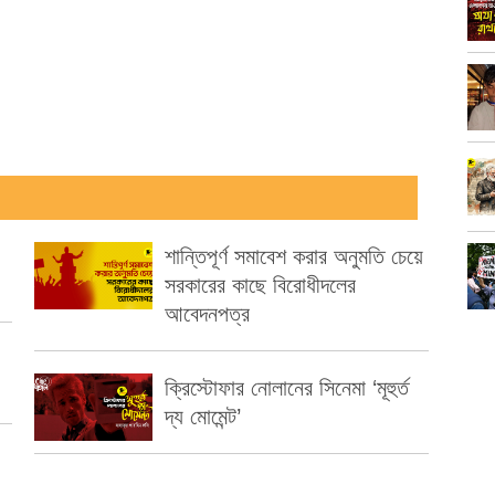
শান্তিপূর্ণ সমাবেশ করার অনুমতি চেয়ে
সরকারের কাছে বিরোধীদলের
আবেদনপত্র
ক্রিস্টোফার নোলানের সিনেমা ‘মূহুর্ত
দ্য মোমেন্ট’