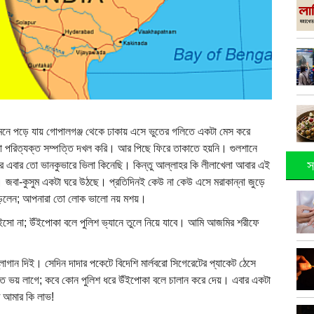
নে পড়ে যায় গোপালগঞ্জ থেকে ঢাকায় এসে ভুতের গলিতে একটা মেস করে
 পরিত্যক্ত সম্পত্তি দখল করি। আর পিছে ফিরে তাকাতে হয়নি। গুলশানে
স
র এবার তো ভানকুভারে ভিলা কিনেছি। কিন্তু আল্লাহর কি লীলাখেলা আবার এই
 জবা-কুসুম একটা ঘরে উঠছে। প্রতিদিনই কেউ না কেউ এসে মরাকান্না জুড়ে
ে ছাড়লেন; আপনারা তো লোক ভালো নয় মশয়।
ো না; উঁইপোকা বলে পুলিশ ভ্যানে তুলে নিয়ে যাবে। আমি আজমির শরীফে
ম শ্লোগান দিই। সেদিন দাদার পকেটে বিদেশি মার্লবরো সিগেরেটের প্যাকেট ঠেসে
ে ভয় লাগে; কবে কোন পুলিশ ধরে উঁইপোকা বলে চালান করে দেয়। এবার একটা
তে আমার কি লাভ!