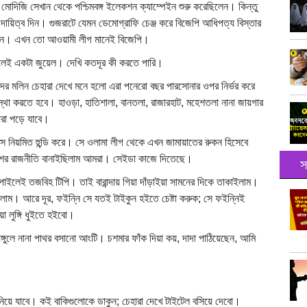
মোদিজি সেখান থেকে পশ্চিমবঙ্গ ইলেকশন ক্যাম্পেইন শুরু করেছিলেন। কিন্তু
দায়িত্ব দিন। গুজরাটে যেমন ডেমোগ্রাফি চেঞ্জ করে বিজেপি আধিপত্য বিস্তার
াবেন। এখন তো আওয়ামী লীগ মানেই বিজেপি।
 আসলেই একটা জুয়েল। দেখি কতদূর কী করতে পারি।
াদের মলিন চেহারা দেখে মনে হলো এরা পনেরো বছর পারসোনার ওপর নির্ভর করে
্থা করতে হবে। হাওড়া, হাতিশালা, বানতলা, রাজারহাট, মহেশতলা নানা জায়গার
ধরা পড়ে যাবে।
 সে নিয়মিত হুন্ডি করে। সে ওলামা লীগ থেকে এখন জামায়াতের রুকন হিসেবে
কাশের রাজনীতি বানাইছিলাম আমরা। সেইডা কাজে দিতেছে।
স
ই তজবিহ টিপি। তাই বারান্দায় গিয়া দাঁড়াইয়া সামনের দিকে তাকাইলাম।
খলাম। আরে দূর, ফইন্নি সে যতই টাইকুন হইতে চেষ্টা করুক; সে ফইন্নিই
়া লুঙ্গি ধুইতে হইবো।
গুলে নানা পাথর বসানো আংটি। চশমার ফাঁক দিয়া কয়, দাদা পাঠিয়েছেন, আমি
য়ে যাবে। কই বাকিগুলোকে ডাকুন; চেহারা দেখে টাইটেল বসিয়ে দেবো।