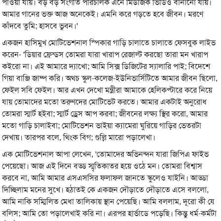
পাওয়া যায়। বড় বড় সংগীত পরিচালক এনে মিউজিক ভিডিও বানানো যায়।
আমার গানের ভক্ত আজ অনেকেই। এমনি করে গড়তে হবে জীবন। মরণে
কাঁদবে তুমি; হাসবে ভুবন।'
একজন হাসিমুখ মোটিভেশনাল স্পিকার গাড়ি চালাতে চালাতে ফেসবুক লাইভ
করেন- 'ডিয়ার ফ্রেন্ডস তোমরা যারা খারাপ রেজাল্ট করছো তারা মন খারাপ
কইরো না। এই আমারে দ্যাখো; আমি সিক্স ডিজিটের স্যালারি পাই; বিদেশে
গিয়া বাঞ্জি জাম্প করি। অথচ স্কুল-কলেজ-ইউনিভার্সিটিতে আমার জীবন ছিলো,
ফেইল সবি ফেইল। আর এখন দেখো মন্ত্রীরা আমাকে হেলিকপ্টারে করে নিয়ে
যায় তোমাদের মতো তরুণদের মোটিভেট করতে। আমার একটাই অনুরোধ
তোমরা স্মার্ট হইবা; স্মার্ট ড্রেস আপ করবা; জীবনের লক্ষ্য স্থির করো, আমার
মতো গাড়ি চালাইবা; মোটিভেশন ভাইয়া ক্যামেরা ঘুরিয়ে গাড়ির ভেতরটা
দেখায়। তারপর বলে, থিংক বিগ; গুল্লি মারো পড়ালেখা।
এক মোটিভেশনাল আপা লেখেন, 'তোমাদের অভিনন্দন যারা জিপিএ ফাইভ
পেয়েছো। আজ এই দিনে বড্ড স্মৃতিকাতর হয়ে ওঠে মন। তোমরা বিশ্বাস
করবে না, আমি আমার এসএসসির ফলাফল জানতে স্কুলেও যাইনি। আড্ডা
দিচ্ছিলাম মনের সুখে। হঠাতই কে একজন দৌড়াতে দৌড়াতে এসে বললো,
আমি নাকি সম্মিলিত মেধা তালিকায় স্থান পেয়েছি। আমি বললাম, দূরো কী যে
বলিস; আমি তো পড়ালেখাই করি না। এরপর হার্ভাডে পড়েছি। কিন্তু ধর্ম-কর্মটা