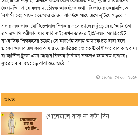
আই টিতে পড়েছি। এখানে ধর্মের কোন কেরামতি নাই; পুরাটাই বিজ্ঞানের
কেরামতি। ঐ যে বললাম; চৌম্বক আকর্ষণের কথা। বিজ্ঞানের কেরামতিতে
বিশ্বাসী হও; সাফল্য তোমার চৌম্বক আকর্ষণে পায়ে এসে লুটিয়ে পড়বে।'
এবার এক পাকা মোটিভেশনাল স্পিকার এসে চ্যালেঞ্জ ছুঁড়ে দেয়, 'আমি তো
এস এস সি পরীক্ষার ধার ধারি নাই; এখন ডাক্তার-ইঞ্জিনিয়ার-ম্যাজিস্ট্রেট-
সাংবাদিক-শিক্ষকদের চড়াই। সে কারণেই সবাই আমাকে চড় বাবা বলে
ডাকে। আমার এলাকায় আমার যে জনপ্রিয়তা; তাতে উচ্চশিক্ষিত বারাক ওবামা
বা জাস্টিন ট্রুডো এসে আমার বিরুদ্ধে নির্বাচন করলেও জামানত হারাবে।
সুতরাং বাবা হও; চড় বাবা হয়ে ওঠো।'
১৯:২৯, মে ০৮, ২০১৮
আরও
গোলেমালে যাক না কটা দিন