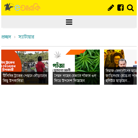
প্রচ্ছদ
স্যাটায়ার
রিয়াজ-ফেরদৌসের মত
টিসিবির ট্রাকের পেছনে দৌড়ানোর
সৈয়দ সাহেব যেভাবে গাঁজার গুল
জাতিসংঘে যেতে না পার
কিছু উপকারিতা
দিতে উপদেশ দিয়েছেন
হলিউড ছাড়ছেন...