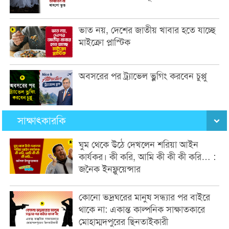
ভাত নয়, দেশের জাতীয় খাবার হতে যাচ্ছে
মাইক্রো প্লাস্টিক
অবসরের পর ট্র্যাভেল ভ্লগিং করবেন চুপ্পু
সাক্ষাৎকারকি
ঘুম থেকে উঠে দেখলেন শরিয়া আইন
কার্যকর। কী করি, আমি কী কী কী করি… :
জনৈক ইনফ্লুয়েন্সার
কোনো ভদ্রঘরের মানুষ সন্ধ্যার পর বাইরে
থাকে না: একান্ত কাল্পনিক সাক্ষাতকারে
মোহাম্মদপুরের ছিনতাইকারী