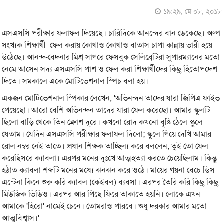
১৯:২৯, মে ০৮, ২০১৮
এসএসসি পরীক্ষার ফলাফল দিয়েছে। চারিদিকে আনন্দের বান ডেকেছে। অল্প
সংখ্যক শিক্ষার্থী ফেল করায় কোথাও কোথাও বাতাস চাপা কান্নায় ভারী হয়ে
উঠেছে। আনন্দ-বেদনার মিশ্র সাগরে ফেসবুক সেলিব্রেটিরা সুপারম্যানের মতো
নেমে আসেন সদ্য এসএসসি পাশ ও ফেল করা শিক্ষার্থীদের কিছু হিতোপদেশ
দিতে। সমকালে একে মোটিভেশনাল স্পিচ বলা হয়।
একজন মোটিভেশনাল স্পিকার লেখেন, 'অভিনন্দন তাদের যারা জিপিএ ফাইভ
পেয়েছো। আরো বেশি অভিনন্দন তাদের যারা ফেল করেছো। আমার স্কুলটি
ছিলো বাড়ি থেকে তিন ক্রোশ দূরে। কখনো রোদ কখনো বৃষ্টি ঠেলে স্কুলে
যেতাম। যেদিন এসএসসি পরীক্ষার ফলাফল দিলো; স্কুলে গিয়ে দেখি আমার
রোল নম্বর নেই তাতে। প্রধান শিক্ষক তাচ্ছিল্য করে বললেন, তুই তো ফেল
করেছিসরে ক্যাবলা। এরপর মনের দুঃখে আত্মহত্যা করতে চেয়েছিলাম। কিন্তু
হঠাত ক্যাবলা শব্দটি মনের মধ্যে ঝনঝন করে ওঠে। মায়ের গয়না বেচে ডিস
এন্টেনা কিনে শুরু করি ক্যাবল (কেইবল) ব্যবসা। এরপর তৈরি করি কিছু কিছু
মিউজিক ভিডিও। এরপর আর পিছে ফিরে তাকাতে হয়নি। লোকে এখন
আমাকে 'হিরো' নামেই চেনে। তোমরাও পারবে। শুধু দরকার আমার মতো
আত্মবিশ্বাস।'