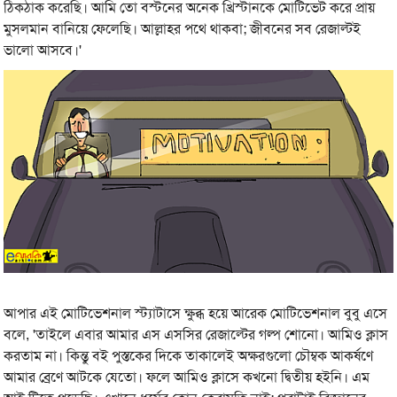
ঠিকঠাক করেছি। আমি তো বস্টনের অনেক খ্রিস্টানকে মোটিভেট করে প্রায়
মুসলমান বানিয়ে ফেলেছি। আল্লাহর পথে থাকবা; জীবনের সব রেজাল্টই
ভালো আসবে।'
আপার এই মোটিভেশনাল স্ট্যাটাসে ক্ষুব্ধ হয়ে আরেক মোটিভেশনাল বুবু এসে
বলে, 'তাইলে এবার আমার এস এসসির রেজাল্টের গল্প শোনো। আমিও ক্লাস
করতাম না। কিন্তু বই পুস্তকের দিকে তাকালেই অক্ষরগুলো চৌম্বক আকর্ষণে
আমার ব্রেণে আটকে যেতো। ফলে আমিও ক্লাসে কখনো দ্বিতীয় হইনি। এম