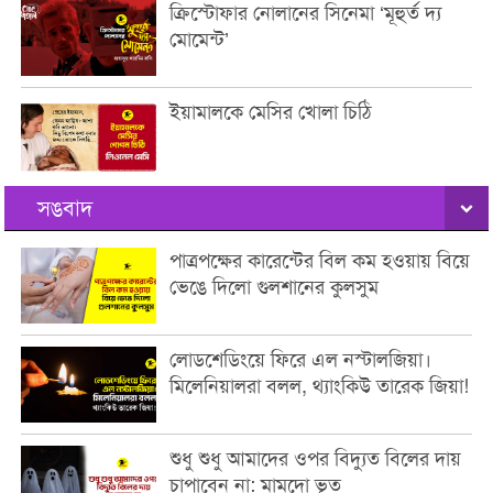
ক্রিস্টোফার নোলানের সিনেমা ‘মূহুর্ত দ্য
মোমেন্ট’
ইয়ামালকে মেসির খোলা চিঠি
সঙবাদ
পাত্রপক্ষের কারেন্টের বিল কম হওয়ায় বিয়ে
ভেঙে দিলো গুলশানের কুলসুম
লোডশেডিংয়ে ফিরে এল নস্টালজিয়া।
মিলেনিয়ালরা বলল, থ্যাংকিউ তারেক জিয়া!
শুধু শুধু আমাদের ওপর বিদ্যুত বিলের দায়
চাপাবেন না: মামদো ভূত