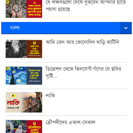
যে লক্ষণগুলো দেখে বুঝবেন আপনার হাতে
পয়সা হয়েছে
গল্প
আমি কেন আর কোনোদিন দাড়ি কাটিনি
ডিপ্রেশন থেকে ভিনসেন্ট গঁগের যে ছবির
সৃষ্টি...
লাকি
দ্রৌপদীদের একাল-সেকাল