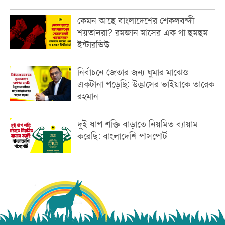
কেমন আছে বাংলাদেশের শেকলবন্দী
শয়তানরা? রমজান মাসের এক গা ছমছম
ইন্টারভিউ
নির্বাচনে জেতার জন্য ঘুমার মাঝেও
একটানা পড়েছি: উদ্ভাসের ভাইয়াকে তারেক
রহমান
দুই ধাপ শক্তি বাড়াতে নিয়মিত ব্যায়াম
করেছি: বাংলাদেশি পাসপোর্ট