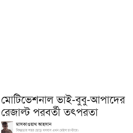
মোটিভেশনাল ভাই-বুবু-আপাদের
রেজাল্ট পরবর্তী তৎপরতা
মাসকাওয়াথ আহসান
বিষন্নতার শহর ছেড়ে বসবাস এখন মেইল চাপ্টারে।