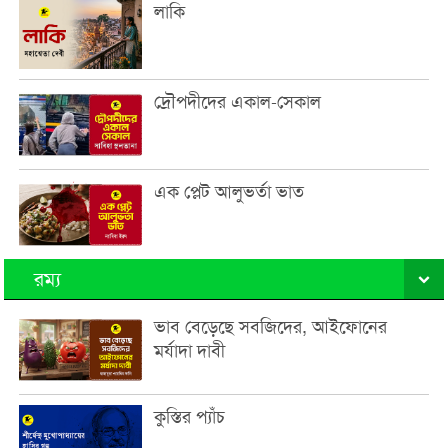
লাকি
দ্রৌপদীদের একাল-সেকাল
এক প্লেট আলুভর্তা ভাত
রম্য
ভাব বেড়েছে সবজিদের, আইফোনের
মর্যাদা দাবী
কুস্তির প্যাঁচ