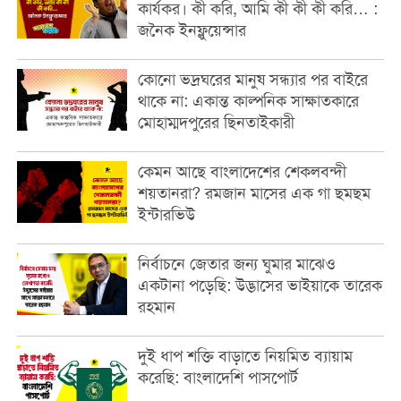
কার্যকর। কী করি, আমি কী কী কী করি… :
জনৈক ইনফ্লুয়েন্সার
কোনো ভদ্রঘরের মানুষ সন্ধ্যার পর বাইরে
থাকে না: একান্ত কাল্পনিক সাক্ষাতকারে
মোহাম্মদপুরের ছিনতাইকারী
কেমন আছে বাংলাদেশের শেকলবন্দী
শয়তানরা? রমজান মাসের এক গা ছমছম
ইন্টারভিউ
নির্বাচনে জেতার জন্য ঘুমার মাঝেও
একটানা পড়েছি: উদ্ভাসের ভাইয়াকে তারেক
রহমান
দুই ধাপ শক্তি বাড়াতে নিয়মিত ব্যায়াম
করেছি: বাংলাদেশি পাসপোর্ট