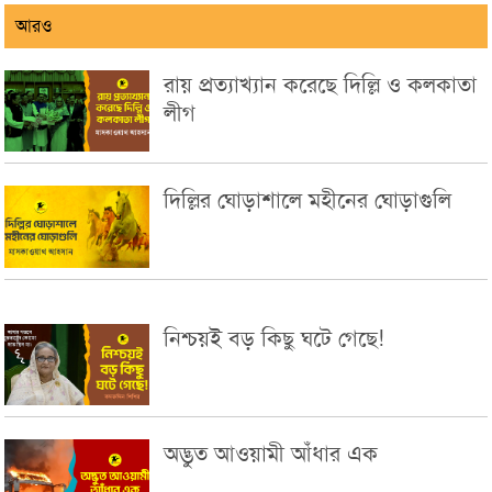
আরও
রায় প্রত্যাখ্যান করেছে দিল্লি ও কলকাতা
লীগ
দিল্লির ঘোড়াশালে মহীনের ঘোড়াগুলি
নিশ্চয়ই বড় কিছু ঘটে গেছে!
অদ্ভুত আওয়ামী আঁধার এক