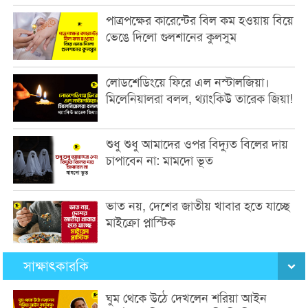
পাত্রপক্ষের কারেন্টের বিল কম হওয়ায় বিয়ে
ভেঙে দিলো গুলশানের কুলসুম
লোডশেডিংয়ে ফিরে এল নস্টালজিয়া।
মিলেনিয়ালরা বলল, থ্যাংকিউ তারেক জিয়া!
শুধু শুধু আমাদের ওপর বিদ্যুত বিলের দায়
চাপাবেন না: মামদো ভূত
ভাত নয়, দেশের জাতীয় খাবার হতে যাচ্ছে
মাইক্রো প্লাস্টিক
সাক্ষাৎকারকি
ঘুম থেকে উঠে দেখলেন শরিয়া আইন