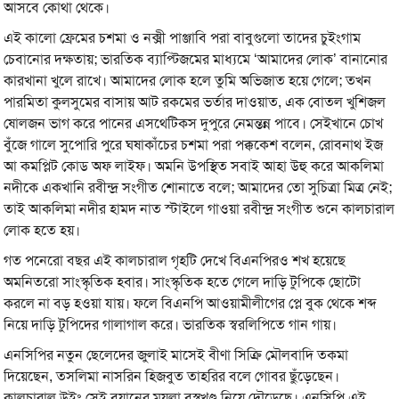
আসবে কোথা থেকে।
এই কালো ফ্রেমের চশমা ও নক্সী পাঞ্জাবি পরা বাবুগুলো তাদের চুইংগাম
চেবানোর দক্ষতায়; ভারতিক ব্যাপ্টিজমের মাধ্যমে ‘আমাদের লোক’ বানানোর
কারখানা খুলে রাখে। আমাদের লোক হলে তুমি অভিজাত হয়ে গেলে; তখন
পারমিতা কুলসুমের বাসায় আট রকমের ভর্তার দাওয়াত, এক বোতল খুশিজল
ষোলজন ভাগ করে পানের এসথেটিকস দুপুরে নেমন্তন্ন পাবে। সেইখানে চোখ
বুঁজে গালে সুপোরি পুরে ঘষাকাঁচের চশমা পরা পক্ককেশ বলেন, রোবনাথ ইজ
আ কমপ্লিট কোড অফ লাইফ। অমনি উপস্থিত সবাই আহা উহু করে আকলিমা
নদীকে একখানি রবীন্দ্র সংগীত শোনাতে বলে; আমাদের তো সুচিত্রা মিত্র নেই;
তাই আকলিমা নদীর হামদ নাত স্টাইলে গাওয়া রবীন্দ্র সংগীত শুনে কালচারাল
লোক হতে হয়।
গত পনেরো বছর এই কালচারাল গৃহটি দেখে বিএনপিরও শখ হয়েছে
অমনিতরো সাংস্কৃতিক হবার। সাংস্কৃতিক হতে গেলে দাড়ি টুপিকে ছোটো
করলে না বড় হওয়া যায়। ফলে বিএনপি আওয়ামীলীগের প্লে বুক থেকে শব্দ
নিয়ে দাড়ি টুপিদের গালাগাল করে। ভারতিক স্বরলিপিতে গান গায়।
এনসিপির নতুন ছেলেদের জুলাই মাসেই বীণা সিক্রি মৌলবাদি তকমা
দিয়েছেন, তসলিমা নাসরিন হিজবুত তাহরির বলে গোবর ছুঁড়েছেন।
কালচারাল উইং সেই বয়ানের ময়লা বস্ত্রখণ্ড নিয়ে দৌড়েছে। এনসিপি এই