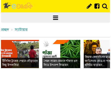
প্রচ্ছদ
স্যাটায়ার
রিয়াজ-ফেরদৌসের মত
টিসিবির ট্রাকের পেছনে দৌড়ানোর
সৈয়দ সাহেব যেভাবে গাঁজার গুল
জাতিসংঘে যেতে না পার
কিছু উপকারিতা
দিতে উপদেশ দিয়েছেন
হলিউড ছাড়ছেন...