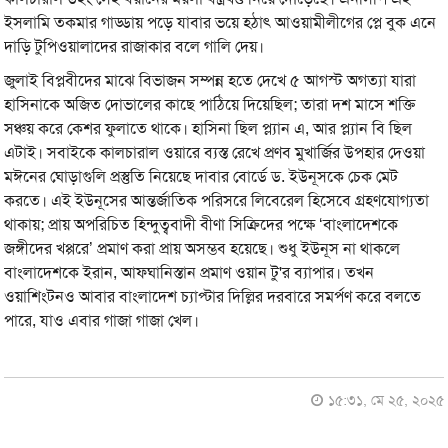
ইসলামি তকমার গাড্ডায় পড়ে যাবার ভয়ে হঠাৎ আওয়ামীলীগের প্লে বুক এনে
দাড়ি টুপিওয়ালাদের রাজাকার বলে গালি দেয়।
জুলাই বিপ্লবীদের মাঝে বিভাজন সম্পন্ন হতে দেখে ৫ আগস্ট অগত্যা যারা
হাসিনাকে অজিত দোভালের কাছে পাঠিয়ে দিয়েছিল; তারা দশ মাসে শক্তি
সঞ্চয় করে কেশর ফুলাতে থাকে। হাসিনা ছিল প্ল্যান এ, আর প্ল্যান বি ছিল
এটাই। সবাইকে কালচারাল ওয়ারে ব্যস্ত রেখে প্রণব মুখার্জির উপহার দেওয়া
মঈনের ঘোড়াগুলি প্রস্তুতি নিয়েছে দাবার বোর্ডে ড. ইউনূসকে চেক মেট
করতে। এই ইউনূসের আন্তর্জাতিক পরিসরে লিবেরেল হিসেবে গ্রহণযোগ্যতা
থাকায়; প্রায় অপরিচিত হিন্দুত্ববাদী বীণা সিক্রিদের পক্ষে ‘বাংলাদেশকে
জঙ্গীদের খপ্পরে’ প্রমাণ করা প্রায় অসম্ভব হয়েছে। শুধু ইউনূস না থাকলে
বাংলাদেশকে ইরান, আফঘানিস্তান প্রমাণ ওয়ান টু'র ব্যাপার। তখন
ওয়াশিংটনও আবার বাংলাদেশ চ্যাপ্টার দিল্লির দরবারে সমর্পণ করে বলতে
পারে, যাও এবার গাজা গাজা খেল।
১৫:৩১, মে ২৫, ২০২৫