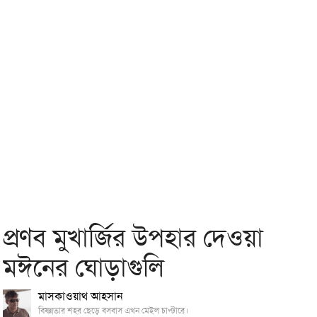
প্রণব মুখার্জির উপহার দেওয়া
মঈনের ঘোড়াগুলি
মাসকাওয়াথ আহসান
বিষন্নতার শহর ছেড়ে বসবাস এখন মেইল চাপ্টারে।