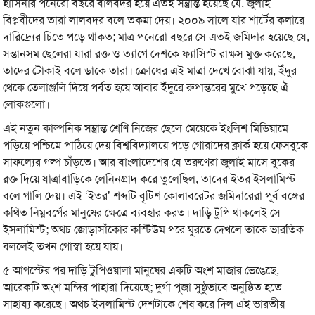
হাসিনার পনেরো বছরে বালবদর হয়ে এতই সম্ভ্রান্ত হয়েছে যে, জুলাই
বিপ্লবীদের তারা লালবদর বলে তকমা দেয়। ২০০৯ সালে যার শার্টের কলারে
দারিদ্র্যের চিতে পড়ে থাকত; মাত্র পনেরো বছরে সে এতই জমিদার হয়েছে যে,
সন্তানসম ছেলেরা যারা রক্ত ও ত্যাগে দেশকে ফ্যাসিস্ট রাক্ষস মুক্ত করেছে,
তাদের টোকাই বলে ডাকে তারা। ক্রোধের এই মাত্রা দেখে বোঝা যায়, ইঁদুর
থেকে তেলাঞ্জলি দিয়ে পর্বত হয়ে আবার ইঁদুরে রুপান্তরের মুখে পড়েছে ঐ
লোকগুলো।
এই নতুন কাল্পনিক সম্ভ্রান্ত শ্রেণি নিজের ছেলে-মেয়েকে ইংলিশ মিডিয়ামে
পড়িয়ে পশ্চিমে পাঠিয়ে দেয় বিশ্ববিদ্যালয়ে পড়ে গোরাদের ক্লার্ক হয়ে ফেসবুকে
সাফল্যের গল্প চাঁড়তে। আর বাংলাদেশের যে তরুণেরা জুলাই মাসে বুকের
রক্ত দিয়ে যাত্রাবাড়িকে লেনিনগ্রাদ করে তুলেছিল, তাদের ইতর ইসলামিস্ট
বলে গালি দেয়। এই ‘ইতর’ শব্দটি বৃটিশ কোলাবরেটর জমিদারেরা পূর্ব বঙ্গের
কথিত নিম্নবর্গের মানুষের ক্ষেত্রে ব্যবহার করত। দাড়ি টুপি থাকলেই সে
ইসলামিস্ট; অথচ জোড়াসাঁকোর কস্টিউম পরে ঘুরতে দেখলে তাকে ভারতিক
বললেই তখন গোস্বা হয়ে যায়।
৫ আগস্টের পর দাড়ি টুপিওয়ালা মানুষের একটি অংশ মাজার ভেঙেছে,
আরেকটি অংশ মন্দির পাহারা দিয়েছে; দুর্গা পূজা সুষ্ঠুভাবে অনুষ্ঠিত হতে
সাহায্য করেছে। অথচ ইসলামিস্ট দেশটাকে শেষ করে দিল এই ভারতীয়