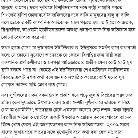
বিশ্বাস গেথে দেওয়া হয়েছিল বংকিমচন্দ্রের ভাষায় ‘পূর্ববঙ্গের নিম্নবর্গের
মানুষে’-র মনে। ফলে পূর্ববঙ্গে বিশ্ববিদ্যালয়ে পড়ে নক্সী পাঞ্জাবি পরতে
শিখলেই বৃটিশ কোলাবরেটর জমিদারের ঢঙ্গে বাকি মানুষদের বাঙ্গু বা বাঙ্গি
বলে ডেকে একটি কাল্পনিক আভিজাত্য মহল গড়তে হয়। তাই তো আজতক,
রিপাবলিক, আওয়ামী ইউটিউবারদের অকথ্য প্রচারণা কাল্পনিক অভিজাত মনে
কোনো রেখাপাত করে না।
অথচ হাতে গোণা যে দু'চারজন ইউটিউবার ড. ইউনূসকে সমর্থন করে কথাবার্তা
বলে; যে কোনো সুযোগে তাদেরকে যে কোনো বিপত্তির জন্য দায়ী করা
কাল্পনিক প্রগতিশীলতা ও মনগড়া আভিজাত্যের প্রতীক যেন। কেউ কেউ মুখ
ফুটে বলতে পারে না, যেহেতু এই ইউটিউবাররা শেখ হাসিনার ফ্যাসিজমের
বিরুদ্ধে একটি দশক কথা বলে জনমত সংগঠিত করেছে; তাই মনের খুব
গোপনে তাদের প্রতি ক্রোধ রয়ে গেছে।
নব্য সুশীলদের একই রকম ক্রোধ প্রকাশ হয়ে পড়ে জুলাই বিপ্লবের তরুণদের
প্রতি। কেন দুধভাতে উৎপাত করল ওরা। দেশটা লুণ্ঠন করে ভারতে পালিয়ে
গেল আওয়ামীলীগ, তাদেরকে চেটে একসারা করেছে দেড় দশক; অথচ জুলাই
বিপ্লবীরা অভিজাত হোটেলে একটি ইফতার আয়োজন করলে; পারলে তাদের
ছিঁড়ে খেয়ে ফেলে এই অচলায়তনের কাল্পনিক অভিজাতেরা। ২০০৯ সালে
যাদের ক্ষুধার গন্ধে তাদের সঙ্গে মুখোমুখি বসে কথা বলা যেত না; তারা