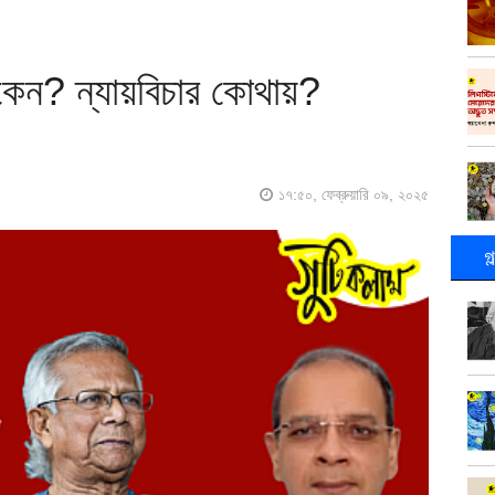
কেন? ন্যায়বিচার কোথায়?
১৭:৫০, ফেব্রুয়ারি ০৯, ২০২৫
গ