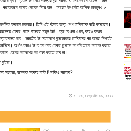
কার জন্য। প্রধান উপদেষ্টা শান্তির দূর, শান্তিতে নোবেল পেয়েছেন। উনি
। প্রয়োজনে আমার নোবেল নিয়ে যান। আরেক উপদেষ্টা আসিফ মাহমুদও ৫
ন দার্শনিক ফরহাদ মজহার। তিনি এই ঘটনার জন্য শেখ হাসিনাকে দায়ি করেছেন।
ায়সঙ্গত ক্ষোভ’ নামে গালভরা নতুন টার্ম। ব্যাপারখানা এমন, কারও কথায়
ন্যায়সঙ্গত হবে। ভারতীয় উপমহাদেশে বুলডোজার জাস্টিসের পর আমরা নিশ্চয়ই
ষোভ জাস্টিস। অর্থাৎ কারও উপর আপনার ক্ষোভ জন্মালে আপনি তাকে আঘাত করতে
র কোনো ধরনের আদেশের অপেক্ষা করতে হবে না।
া কুইজ।
, মব সরকার, হাসনাত সরকার নাকি পিনাকিও সরকার?
১৭:৫০, ফেব্রুয়ারি ০৯, ২০২৫