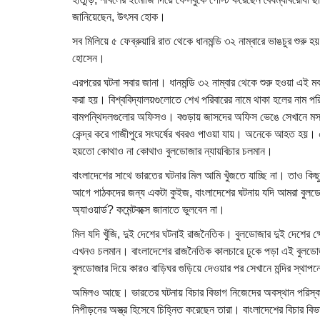
জানিয়েছেন, উৎসব হোক।
সব মিলিয়ে ৫ ফেব্রুয়ারি রাত থেকে ধানমন্ডি ৩২ নাম্বারে ভাঙচুর শু
হোসেন।
এরপরের ঘটনা সবার জানা। ধানমন্ডি ৩২ নাম্বার থেকে শুরু হওয়া এই 
করা হয়। বিশ্ববিদ্যালয়গুলোতে শেখ পরিবারের নামে থাকা হলের নাম 
বামপন্থিদলগুলোর অফিসও। বগুড়ায় জাসদের অফিস ভেঙে সেখানে মসজিদ
কেন্দ্র করে গাজীপুরে সংঘর্ষের খবরও পাওয়া যায়। অনেকে আহত হয়। 
হয়তো কোথাও না কোথাও বুলডোজার ন্যায়বিচার চলমান।
বাংলাদেশের সাথে ভারতের ঘটনার মিল আমি খুঁজতে যাচ্ছি না। তাও 
আগে পাঠকদের জন্য একটা কুইজ, বাংলাদেশের ঘটনায় যদি আমরা বুলডোজা
অ্যাওয়ার্ড? কমেন্টবক্সে জানাতে ভুলবেন না।
মিল যদি খুঁজি, দুই দেশের ঘটনাই রাজনৈতিক। বুলডোজার দুই দেশের ক্
এখনও চলমান। বাংলাদেশের রাজনৈতিক কালচারে ঢুকে পড়া এই বুলডো
বুলডোজার দিয়ে কারও বাড়িঘর গুড়িয়ে দেওয়ার পর সেখানে মন্দির স্থ
অমিলও আছে। ভারতের ঘটনায় বিচার বিভাগ নিজেদের অবস্থান পরিস্
নিপীড়নের অস্ত্র হিসেবে চিহ্নিত করেছেন তারা। বাংলাদেশের বিচার 