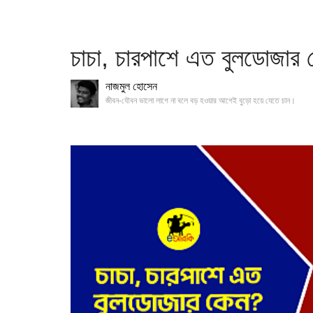
চাচা, চারপাশে এত বুলডোজার 
নাজমুল হোসেন
জীবন-যৌবন ভালো লাগে না বলে বড় হওয়ার আগেই বুড়ো হয়ে যেতে চান।