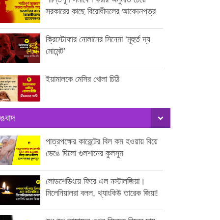
সরকারের কাছে বিরোধীদলের আবেদনপত্র
ক্রিস্টোফার নোলানের সিনেমা ‘মূহুর্ত দ্য
মোমেন্ট’
ইয়ামালকে মেসির খোলা চিঠি
ঙবাদ
পাত্রপক্ষের কারেন্টের বিল কম হওয়ায় বিয়ে
ভেঙে দিলো গুলশানের কুলসুম
লোডশেডিংয়ে ফিরে এল নস্টালজিয়া।
মিলেনিয়ালরা বলল, থ্যাংকিউ তারেক জিয়া!