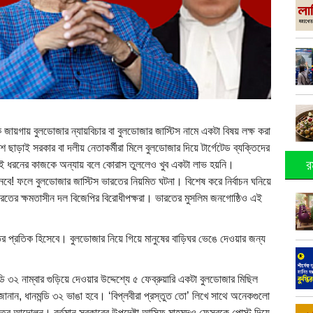
ায়গায় বুলডোজার ন্যায়বিচার বা বুলডোজার জাস্টিস নামে একটা বিষয় লক্ষ করা
ড়াই সরকার বা দলীয় নেতাকর্মীরা মিলে বুলডোজার দিয়ে টার্গেটেড ব্যক্তিদের
র
 এই ধরনের কাজকে অন্যায় বলে কোরাস তুললেও খুব একটা লাভ হয়নি।
বে! ফলে বুলডোজার জাস্টিস ভারতের নিয়মিত ঘটনা। বিশেষ করে নির্বাচন ঘনিয়ে
তের ক্ষমতাসীন দল বিজেপির বিরোধীপক্ষরা। ভারতের মুসলিম জনগোষ্ঠিও এই
ির প্রতিক হিসেবে। বুলডোজার নিয়ে গিয়ে মানুষের বাড়িঘর ভেঙে দেওয়ার জন্য
৩২ নাম্বার গুড়িয়ে দেওয়ার উদ্দেশ্যে ৫ ফেব্রুয়ারি একটা বুলডোজার মিছিল
জানান, ধানমন্ডি ৩২ ভাঙা হবে। ‘বিপ্লবীরা প্রস্তুত তো’ লিখে সাথে অনেকগুলো
ত্র আন্দোলন। বর্তমান সরকারের উপদেষ্টা আসিফ মাহমুদও ফেসবুকে পোস্ট দিয়ে