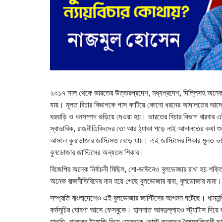
২০১৭ সাল থেকে ভারতের উত্তরপ্রদেশ, মধ্যপ্রদেশ, দিল্লিসহ অনেক জ
যায়। মূলত বিচার বিভাগকে পাস কাটিয়ে কোনো ধরনের আদালতের আদেশ ছা
ঘরবাড়ি ও ধনসম্পদ গুড়িয়ে দেওয়া হয়। ভারতের বিচার বিভাগ বারবার
স্বাভাবিক, রাজনীতিবিদদের তো আর ঠ্যাকা পড়ে নাই আদালতের কথা শুন
আসলে বুলডোজার জাস্টিসও বেড়ে যায়। এই জাস্টিসের শিকার মূলত ভার
বুলডোজার জাস্টিসের অন্যতম শিকার।
বিজেপির অনেক নির্বাচনী মিছিল, শো-ডাউনেও বুলডোজার রাখা হয় শক্ত
অনেক রাজনীতিবিদের নাম হয়ে গেছে বুলডোজার বাবা, বুলডোজার মামা।
সম্প্রতি বাংলাদেশেও এই বুলডোজার জাস্টিসের আগমন ঘটেছে। ধানমন্ডি 
কর্মসূচির ঘোষণা আসে ফেসবুকে। হাসনাত আবদুল্লাহও স্ট্যাটাস দিয়ে 
হাতুড়ি, শাবলের ইমোজি দিয়ে ফেসবুকে পোস্ট করেছেন বৈষম্যবিরোধী ছা