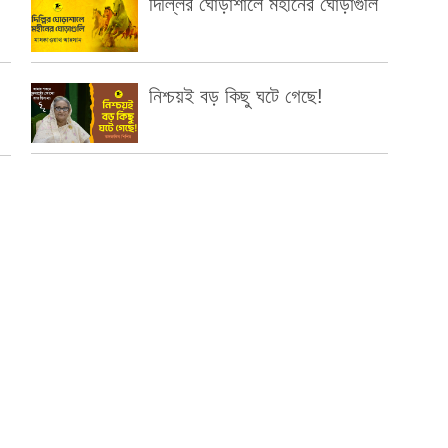
দিল্লির ঘোড়াশালে মহীনের ঘোড়াগুলি
নিশ্চয়ই বড় কিছু ঘটে গেছে!