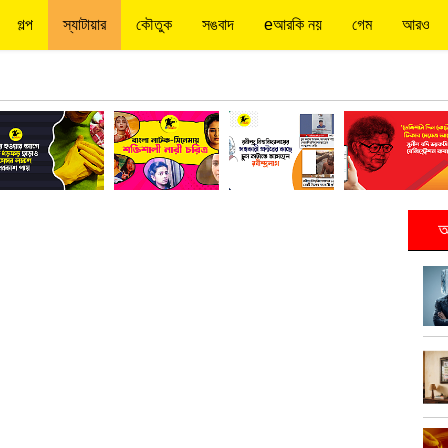
গল্প
স্যাটায়ার
কৌতুক
সঙবাদ
eআরকি নয়
গেম
আরও
আ