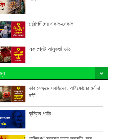
দ্রৌপদীদের একাল-সেকাল
এক প্লেট আলুভর্তা ভাত
ম্য
ভাব বেড়েছে সবজিদের, আইফোনের মর্যাদা
দাবী
কুস্তির প্যাঁচ
শান্তিপূর্ণ সমাবেশ করার অনুমতি চেয়ে