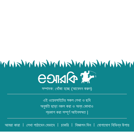
সম্পাদক: খোঁজা হচ্ছে (আবেদন করুন)
এই ওয়েবসাইটের সকল লেখা ও ছবি
অনুমতি ছাড়া নকল করা ও অন্য কোথাও
প্রকাশ করা সম্পূর্ণ আইনসম্মত |
আমরা কারা
লেখা পাঠাবেন যেভাবে
চাকরি
বিজ্ঞাপন দিন
যোগাযোগ বিভিন্ন উপায়