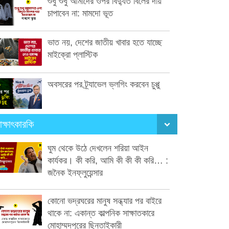
শুধু শুধু আমাদের ওপর বিদ্যুত বিলের দায়
চাপাবেন না: মামদো ভূত
ভাত নয়, দেশের জাতীয় খাবার হতে যাচ্ছে
মাইক্রো প্লাস্টিক
অবসরের পর ট্র্যাভেল ভ্লগিং করবেন চুপ্পু
াক্ষাৎকারকি
ঘুম থেকে উঠে দেখলেন শরিয়া আইন
কার্যকর। কী করি, আমি কী কী কী করি… :
জনৈক ইনফ্লুয়েন্সার
কোনো ভদ্রঘরের মানুষ সন্ধ্যার পর বাইরে
থাকে না: একান্ত কাল্পনিক সাক্ষাতকারে
মোহাম্মদপুরের ছিনতাইকারী