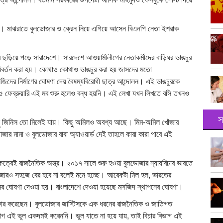
রু হয়। মাঝরাতে বুলডোজার ও ক্রেন নিয়ে এগিয়ে আসেন বিএনপি নেতা ইশরাক
মব ছড়িয়ে পড়ে সারাদেশে। সারদেশে আওয়ামীলীগের নেতাকর্মীদের বাড়িঘর ভাঙচুর
পরিবর্তন করা হয়। কোথাও কোথাও ভাঙচুর করা হয় জাসদের মতো
ের নির্মাণের ঘোষণা দেয় বৈষম্যবিরোধী ছাত্র আন্দোলন। এই ভাঙচুরকে
৫ ফেব্রুয়ারি এই মব শুরু হলেও বন্ধ হয়নি। এই লেখা যখন লিখতে বসি তখনও
স
কিছু জিনিস তো মিলেই যায়। কিছু অমিলও অবশ্য আছে। মিম-অমিল খোঁজার
র মামা ও বুলডোজার বাবা অ্যাওয়ার্ড দেই তাহলে কারা কারা পাবে এই
ষেত্রেই রাজনৈতিক অস্ত্র। ২০১৭ সালে শুরু হওয়া বুলডোজার ন্যায়বিচার ভারতে
জারও সহজে বের হবে না বলেই মনে হচ্ছে। আরেকটা মিল হল, ভারতের
াপনের ঘোষণা দেওয়া হয়। বাংলাদেশে দেওয়া হয়েছে মসজিদ স্থাপনের ঘোষণা।
কার করেছেন। বুলডোজার জাস্টিসকে এক ধরনের রাজনৈতিক ও জাতিগত
বিভাগ এই ভুল একদমই করেননি। ভুল যাতে না হয়ে যায়, তাই বিচার বিভাগ এই