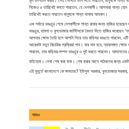
মূল উৎপাটন করার। সেই পোস্টটা উনি দিতে পারতেন, মানুষকে শান্ত থা
নিজেও ৫ তারিখেই বলতে পারতেন, হে দেশবাসী। আপনারা শান্ত হোন
তারিখেই করতে পারতেন মানুষকে শান্ত থাকার আহবান।
এক পর্যায়ে ভাঙচুর শেষে দেশবাসীকে শান্ত রাখার জন্য হাজির হয়েছে
ভাঙচুর, হামলা ও বুলডোজার জাস্টিসকে বৈধতা দিতে হাজির করেছেন ‘ন্য
আপনার ক্ষোভ তৈরি হলে আপনি গিয়ে তার বাড়িঘর ভাঙতে পারবেন, এটি 
আরেকটা নতুন বিচারিক প্রক্রিয়া পাব। যার নাম হবে, ন্যায়সঙ্গত ক্
পারবেন, তার বাড়িঘর-সম্পদ ভাঙচুর ও লুট করতে পারবেন। আদালতে
যাইহোক। লেখা শেষ করা যাক। শেষ করার আগে পাঠকদের জন্য একট
এই মুহূর্তে বাংলাদেশে কে ক্ষমতায়? ইউসুফ সরকার, বুলডোজার সরকার
আরও