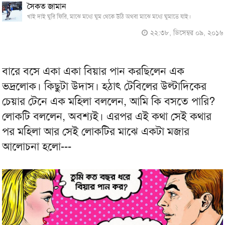
সৈকত জামান
খাই দাই ঘুরি ফিরি, মাঝে মধ্যে ঘুম থেকে উঠি অথবা মাঝে মধ্যে ঘুমাতে যাই।
২২:৩৮, ডিসেম্বর ০৯, ২০১৬
বারে বসে একা একা বিয়ার পান করছিলেন এক
ভদ্রলোক। কিছুটা উদাস। হঠাৎ টেবিলের উল্টাদিকের
চেয়ার টেনে এক মহিলা বললেন, আমি কি বসতে পারি?
লোকটি বললেন, অবশ্যই। এরপর এই কথা সেই কথার
পর মহিলা আর সেই লোকটির মাঝে একটা মজার
আলোচনা হলো---