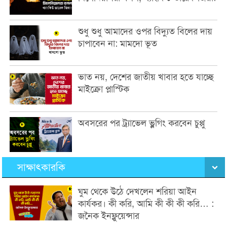
শুধু শুধু আমাদের ওপর বিদ্যুত বিলের দায়
চাপাবেন না: মামদো ভূত
ভাত নয়, দেশের জাতীয় খাবার হতে যাচ্ছে
মাইক্রো প্লাস্টিক
অবসরের পর ট্র্যাভেল ভ্লগিং করবেন চুপ্পু
সাক্ষাৎকারকি
ঘুম থেকে উঠে দেখলেন শরিয়া আইন
কার্যকর। কী করি, আমি কী কী কী করি… :
জনৈক ইনফ্লুয়েন্সার