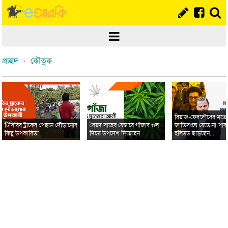
প্রচ্ছদ
কৌতুক
রিয়াজ-ফেরদৌসের মত
টিসিবির ট্রাকের পেছনে দৌড়ানোর
সৈয়দ সাহেব যেভাবে গাঁজার গুল
জাতিসংঘে যেতে না পার
কিছু উপকারিতা
দিতে উপদেশ দিয়েছেন
হলিউড ছাড়ছেন...