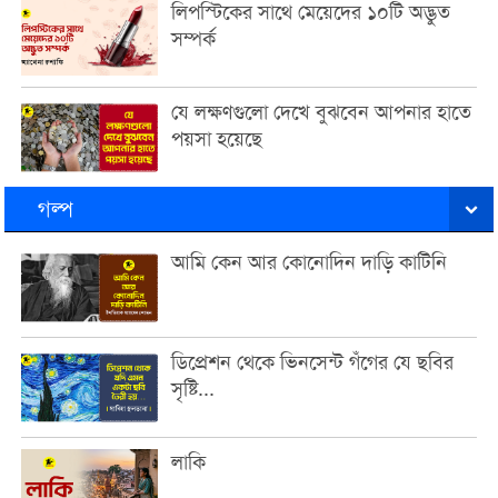
লিপস্টিকের সাথে মেয়েদের ১০টি অদ্ভুত
সম্পর্ক
যে লক্ষণগুলো দেখে বুঝবেন আপনার হাতে
পয়সা হয়েছে
গল্প
আমি কেন আর কোনোদিন দাড়ি কাটিনি
ডিপ্রেশন থেকে ভিনসেন্ট গঁগের যে ছবির
সৃষ্টি...
লাকি