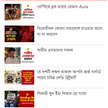
বেস্টিকে ব্লক মারার রোমান Aura
বিরোধীদল কোনো সমাবেশে যাওয়ার আগে
যা যা করবেন
শামীম ওসমানের সকাল
যে দশটি লক্ষণ থাকলে আপনি জর্জ বার্নার্ড
শয়ের চরিত্র লেডি ব্রিটুমার্ট
শিকারী খুদ ইঁহা শিকার হো গ্যায়া