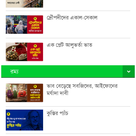
দ্রৌপদীদের একাল-সেকাল
এক প্লেট আলুভর্তা ভাত
রম্য
ভাব বেড়েছে সবজিদের, আইফোনের
মর্যাদা দাবী
কুস্তির প্যাঁচ