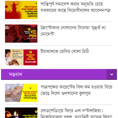
শান্তিপূর্ণ সমাবেশ করার অনুমতি চেয়ে
সরকারের কাছে বিরোধীদলের আবেদনপত্র
ক্রিস্টোফার নোলানের সিনেমা ‘মূহুর্ত দ্য
মোমেন্ট’
ইয়ামালকে মেসির খোলা চিঠি
সঙবাদ
পাত্রপক্ষের কারেন্টের বিল কম হওয়ায় বিয়ে
ভেঙে দিলো গুলশানের কুলসুম
লোডশেডিংয়ে ফিরে এল নস্টালজিয়া।
মিলেনিয়ালরা বলল, থ্যাংকিউ তারেক জিয়া!