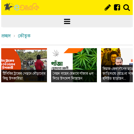
প্রচ্ছদ
কৌতুক
রিয়াজ-ফেরদৌসের মত
টিসিবির ট্রাকের পেছনে দৌড়ানোর
সৈয়দ সাহেব যেভাবে গাঁজার গুল
জাতিসংঘে যেতে না পার
কিছু উপকারিতা
দিতে উপদেশ দিয়েছেন
হলিউড ছাড়ছেন...