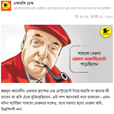
eআরকি ডেস্ক
আমাদের বসার ডেস্ক একটাই। তাই কখন যে কে এই ডেস্কে বসে কাজ করে তা বলা মুশকিল!
১৮:৪৫, জুলাই ১২, ২০২০
জয়নুল আবেদীন একবার ফ্রান্সের এক রেস্টুরেন্টে গিয়ে ফরাসি না জানায় কী
খাবেন তা ছবি এঁকে বুঝিয়েছিলেন, এই গল্প অনেকেই শুনে থাকবেন। এমন
ঘটনা ঘটেছিল পাবলো নেরুদার সঙ্গেও, তবে সমস্যা হলো নেরুদা কবি,
চিত্রশিল্পী নন!