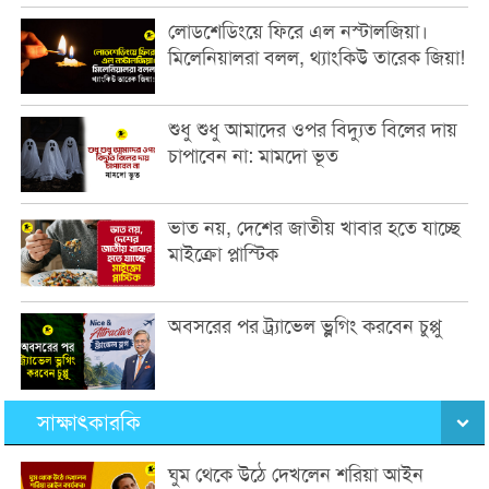
লোডশেডিংয়ে ফিরে এল নস্টালজিয়া।
মিলেনিয়ালরা বলল, থ্যাংকিউ তারেক জিয়া!
শুধু শুধু আমাদের ওপর বিদ্যুত বিলের দায়
চাপাবেন না: মামদো ভূত
ভাত নয়, দেশের জাতীয় খাবার হতে যাচ্ছে
মাইক্রো প্লাস্টিক
অবসরের পর ট্র্যাভেল ভ্লগিং করবেন চুপ্পু
সাক্ষাৎকারকি
ঘুম থেকে উঠে দেখলেন শরিয়া আইন