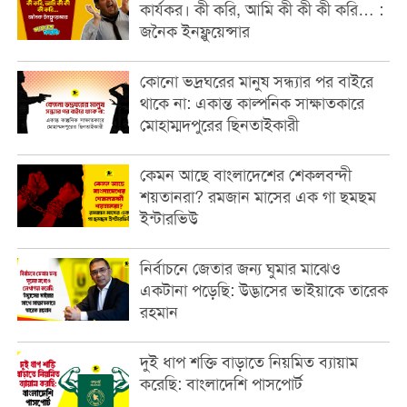
কার্যকর। কী করি, আমি কী কী কী করি… :
জনৈক ইনফ্লুয়েন্সার
কোনো ভদ্রঘরের মানুষ সন্ধ্যার পর বাইরে
থাকে না: একান্ত কাল্পনিক সাক্ষাতকারে
মোহাম্মদপুরের ছিনতাইকারী
কেমন আছে বাংলাদেশের শেকলবন্দী
শয়তানরা? রমজান মাসের এক গা ছমছম
ইন্টারভিউ
নির্বাচনে জেতার জন্য ঘুমার মাঝেও
একটানা পড়েছি: উদ্ভাসের ভাইয়াকে তারেক
রহমান
দুই ধাপ শক্তি বাড়াতে নিয়মিত ব্যায়াম
করেছি: বাংলাদেশি পাসপোর্ট