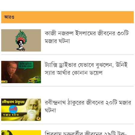
আরও
কাজী নজরুল ইসলামের জীবনের ৩০টি
মজার ঘটনা
ট্যাক্সি ড্রাইভার যেভাবে বুঝলেন, উনিই
স্যার আর্থার কোনান ডয়েল
রবীন্দ্রনাথ ঠাকুরের জীবনের ২০টি মজার
ঘটনা
শিবরাম চক্রবর্তীর জীবনের ২৯টি টক-