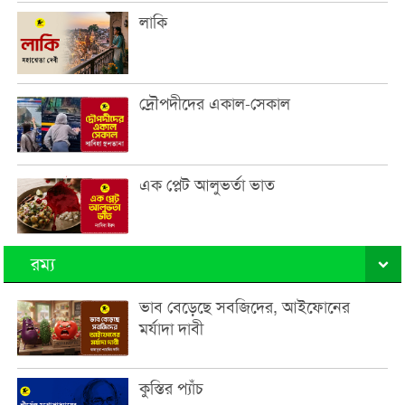
লাকি
দ্রৌপদীদের একাল-সেকাল
এক প্লেট আলুভর্তা ভাত
রম্য
ভাব বেড়েছে সবজিদের, আইফোনের
মর্যাদা দাবী
কুস্তির প্যাঁচ