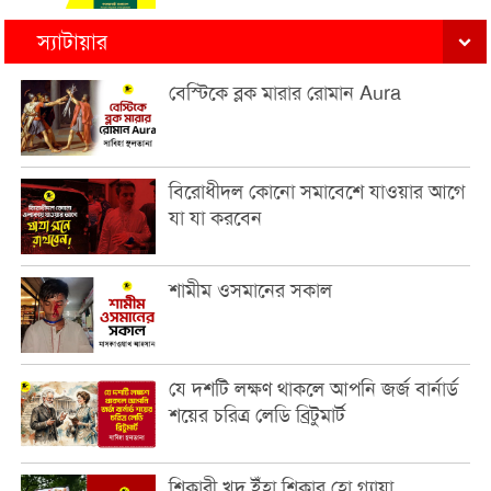
স্যাটায়ার
বেস্টিকে ব্লক মারার রোমান Aura
বিরোধীদল কোনো সমাবেশে যাওয়ার আগে
যা যা করবেন
শামীম ওসমানের সকাল
যে দশটি লক্ষণ থাকলে আপনি জর্জ বার্নার্ড
শয়ের চরিত্র লেডি ব্রিটুমার্ট
শিকারী খুদ ইঁহা শিকার হো গ্যায়া