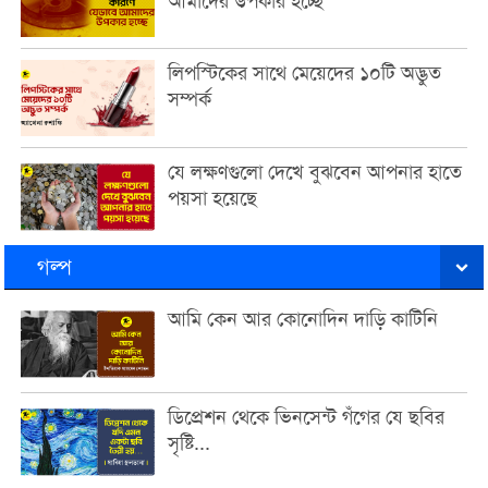
আমাদের উপকার হচ্ছে
লিপস্টিকের সাথে মেয়েদের ১০টি অদ্ভুত
সম্পর্ক
যে লক্ষণগুলো দেখে বুঝবেন আপনার হাতে
পয়সা হয়েছে
গল্প
আমি কেন আর কোনোদিন দাড়ি কাটিনি
ডিপ্রেশন থেকে ভিনসেন্ট গঁগের যে ছবির
সৃষ্টি...