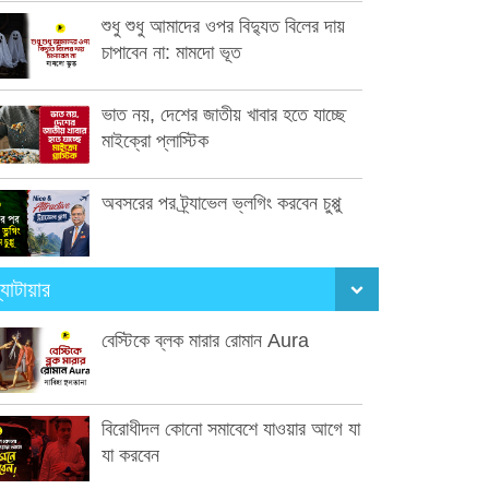
শুধু শুধু আমাদের ওপর বিদ্যুত বিলের দায়
চাপাবেন না: মামদো ভূত
ভাত নয়, দেশের জাতীয় খাবার হতে যাচ্ছে
মাইক্রো প্লাস্টিক
অবসরের পর ট্র্যাভেল ভ্লগিং করবেন চুপ্পু
্যাটায়ার
বেস্টিকে ব্লক মারার রোমান Aura
বিরোধীদল কোনো সমাবেশে যাওয়ার আগে যা
যা করবেন