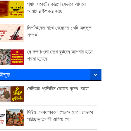
গ্যাস সংকটের কারণে যেভাবে আসলে
আমাদের উপকার হচ্ছে
লিপস্টিকের সাথে মেয়েদের ১০টি অদ্ভুত
সম্পর্ক
যে লক্ষণগুলো দেখে বুঝবেন আপনার হাতে
পয়সা হয়েছে
ৌতুক
সৈনিকটা প্রতিদিন যেভাবে যুদ্ধে জেতে
সিইও, অধ্যাপককে পেছনে ফেলে যেভাবে
পরিচ্ছন্নতাকর্মী এগিয়ে গেল