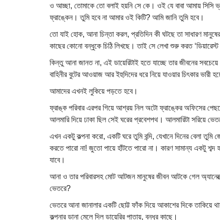
ও আচ্ছা, তোমাকে তো বলাই হয়নি সে কে। ওই যে বাবা আমায় সিসি ভ্যা
ফ্রাঙ্কেন। তুমি হবে না আমার ওই কিটি? আমি জানি তুমি হবে।
তো যাই হোক, আনা চিন্তা করল, প্রতিদিন কী ঘটছে তা সাধারণ মানুষের 
কাছের কোনো বন্ধুকে চিঠি লিখছে। তাই সে লেখা শুরু করত ‘ডিয়ারেস
কিন্তু আনা জানত না, এই ডায়েরিটাই হতে যাচ্ছে তার জীবনের সবচেয়
বাহিনীর বুটের আওয়াজ আর ইহুদিদের ধরে নিয়ে যাওয়ার চিৎকার ভারী হয়
আমাদের এখনই লুকিয়ে পড়তে হবে।
ফ্রাঙ্ক পরিবার এরপর গিয়ে আশ্রয় নিল অটো ফ্রাঙ্কের অফিসের পেছন
আলমারি দিয়ে ঢাকা ছিল সেই ঘরের প্রবেশপথ। আলমারিটা সরিয়ে ভেতরে
এখন একটু কল্পনা করো, একটি ঘরে তুমি বন্দি, যেখানে দিনের বেলা তুমি
করতে পারো না! জুতো পায়ে হাঁটতে পারো না। কারণ সামান্য একটু শব্দ
যাবে।
আনা ও তার পরিবারসহ মোট আটজন মানুষের জীবন আটকে গেল অ্যানেক্
ভেতরে?
ভেতরে আনা জানালার একটি ছোট্ট ফাঁক দিয়ে আকাশের দিকে তাকিয়ে থা
কল্পনার ডানা মেলে দিল ডায়েরির পাতায়, বন্ধুর কাছে।