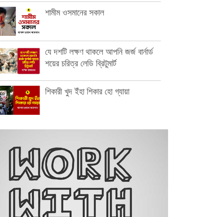
শামীম ওসমানের সকাল
যে দশটি লক্ষণ থাকলে আপনি জর্জ বার্নার্ড
শয়ের চরিত্র লেডি ব্রিটুমার্ট
শিকারী খুদ ইঁহা শিকার হো গ্যায়া