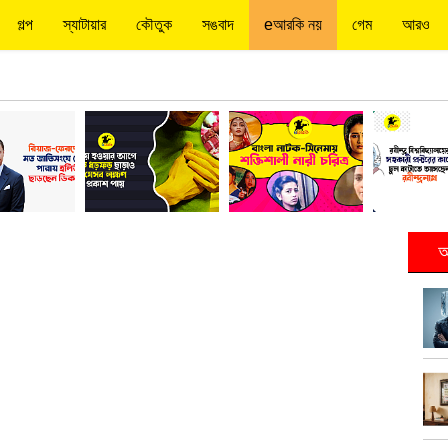
গল্প
স্যাটায়ার
কৌতুক
সঙবাদ
eআরকি নয়
গেম
আরও
আ