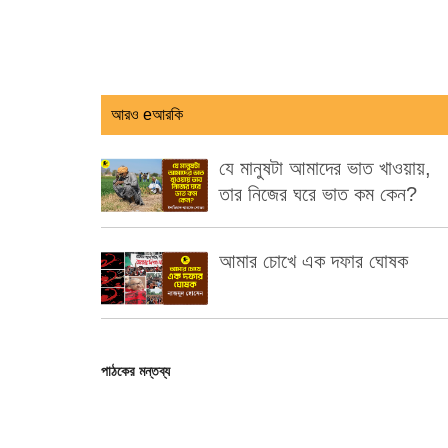
আরও eআরকি
যে মানুষটা আমাদের ভাত খাওয়ায়,
তার নিজের ঘরে ভাত কম কেন?
আমার চোখে এক দফার ঘোষক
পাঠকের মন্তব্য