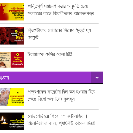
শান্তিপূর্ণ সমাবেশ করার অনুমতি চেয়ে
সরকারের কাছে বিরোধীদলের আবেদনপত্র
ক্রিস্টোফার নোলানের সিনেমা ‘মূহুর্ত দ্য
মোমেন্ট’
ইয়ামালকে মেসির খোলা চিঠি
ঙবাদ
পাত্রপক্ষের কারেন্টের বিল কম হওয়ায় বিয়ে
ভেঙে দিলো গুলশানের কুলসুম
লোডশেডিংয়ে ফিরে এল নস্টালজিয়া।
মিলেনিয়ালরা বলল, থ্যাংকিউ তারেক জিয়া!