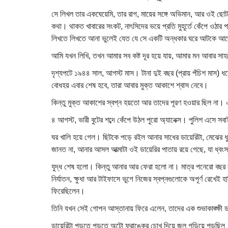
সে লিখল তার একঘেয়েমি, তার রাগ, মায়ের সঙ্গে অভিমান, আর ওই ছোট
কথা। থাকত খাবারের সংকট, নাৎসিদের ভয়ে প্রতি মুহূর্তে কেঁপে ওঠার 
লিখতে লিখতে আনা ভুলেই যেত যে সে একটি অন্ধকার ঘরে আটকে আছ
আমি যখন লিখি, তখন আমার সব কষ্ট দূর হয়ে যায়, আমার মন আবার সাহ
দৃশ্যপটে ১৯৪৪ সাল, আগস্ট মাস। টানা দুই বছর (প্রায় পঁচিশ মাস) ধর
বোধহয় এবার শেষ হবে, তারা আবার মুক্ত আকাশে শ্বাস নেবে।
কিন্তু মুক্ত আকাশের স্বপ্ন হয়তো আর তাদের পূরণ হওয়ার ছিল না। এ
৪ আগস্ট, ভারী বুটের শব্দে কেঁপে উঠল পুরো অ্যানেক্স। পুলিশ এসে সব
ঘর খালি হয়ে গেল। ছিটকে পড়ে রইল আনার সাধের ডায়েরিটা, মেঝের ধ
জানত না, আনার আসল আত্মাটা ওই ডায়েরির পাতায় রয়ে গেছে, যা ধ্ব
যুদ্ধ শেষ হলো। কিন্তু আনার আর ফেরা হলো না। মাত্র পনেরো বছর ব
নির্যাতন, ক্ষুধা আর টাইফাসে ভুগে নিজের স্বপ্নগুলোকে অপূর্ণ রেখে
ফিরেছিলেন।
তিনি যখন সেই গোপন আস্তানায় ফিরে এলেন, তাদের এক শুভাকাঙ্ক্ষী ড
ডায়েরিটা পড়তে পড়তে অটো ফ্রাঙ্কের চোখ দিয়ে জল গড়িয়ে পড়ছিল। 