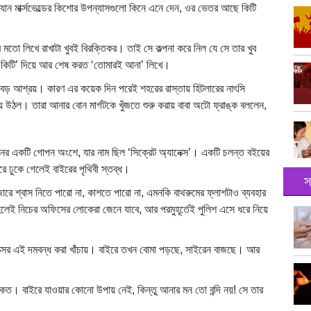
ন মার্ক্সভেল্ডের কিশোর উপন্যাসগুলো কিনে এনে দেন, ওর ভেতর আছে কিটি
মতো লিখে রাখাটা খুবই বিরক্তিকর। তাই সে কল্পনা করে নিল যে সে তার খুব
্ট কিটি’ দিয়ে আর শেষ করত ‘তোমারই আনা’ লিখে।
ে বড় আশ্রয়। কারণ এর কয়েক দিন পরেই শহরের রাস্তায় হিটলারের নাৎসি
ে উঠল। তারা আনার বোন মার্গটকে খুঁজতে শুরু করায় বাবা অটো ফ্রাঙ্ক বললেন,
ের একটি গোপন অংশে, যার নাম ছিল ‘সিক্রেট অ্যানেক্স’। একটি চলন্ত বইয়ের
 ঢুকে গেলেই বাইরের পৃথিবী স্তব্ধ।
স
 জোরে শ্বাস নিতে পারো না, কাশতে পারো না, এমনকি বাথরুমের ফ্লাশটাও ব্যবহার
 হলেই নিচের অফিসের লোকেরা জেনে যাবে, আর পরমুহূর্তেই পুলিশ এসে ধরে নিয়ে
সের এই দমবন্ধ করা খাঁচায়। বাইরে তখন বোমা পড়ছে, সাইরেন বাজছে। আর
কত। বাইরে যাওয়ার কোনো উপায় নেই, কিন্তু আনার মন তো বন্দি নয়! সে তার