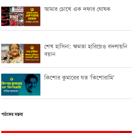
আমার চোখে এক দফার ঘোষক
শেখ হাসিনা: ক্ষমতা হারিয়েও বদলায়নি
বয়ান
কিশোর কুমারের যত ‘কিশোরামি’
পাঠকের মন্তব্য