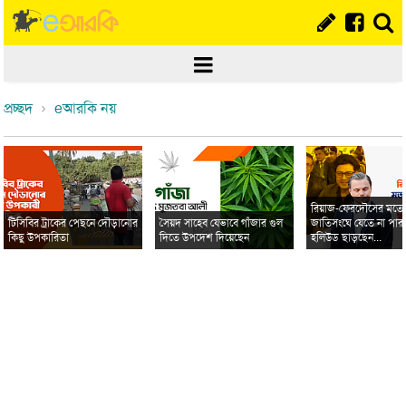
প্রচ্ছদ
eআরকি নয়
রিয়াজ-ফেরদৌসের মত
টিসিবির ট্রাকের পেছনে দৌড়ানোর
সৈয়দ সাহেব যেভাবে গাঁজার গুল
জাতিসংঘে যেতে না পার
কিছু উপকারিতা
দিতে উপদেশ দিয়েছেন
হলিউড ছাড়ছেন...