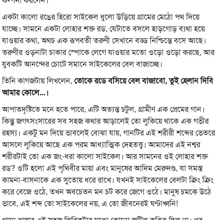
কল্পনা করলেন।
একটা কালো রঙের হিরো সাইকেল ধুলো উড়িয়ে গ্রামের মেঠো পথ দিয়ে
যাচ্ছে। সামনে একটা লোহার শক্ত রড, যেটাতে বসলে হাড়গোড় ব্যথা হয়ে
যাওয়ার কথা, অথচ এক রূপবতী তরুণী সেখানে বড্ড নিশ্চিন্তে বসে আছে।
তরুণীর ওড়নাটা চাকার স্পোকে লেগে যাওয়ার মতো ওড়ো ওড়ো করছে, আর
যুবকটি আনন্দের চোটে সমানে সাইকেলের বেল বাজাচ্ছে।
তিনি কাগজটায় লিখলেন,
তোকে রডে বসিয়ে বেল বাজাবো, তুই হেলান দিবি
আমার কোলে...।
আপাতদৃষ্টিতে মনে হতে পারে, এটি অত্যন্ত চটুল, গ্রামীণ এক প্রেমের গান।
কিন্তু জগৎসংসারের সব সহজ কথার আড়ালেই তো লুকিয়ে থাকে এক গভীর
রহস্য। একটু মন দিয়ে ভাবলেই বোঝা যায়, গানটির এই শরীরী শব্দের ভেতরে
আসলে লুকিয়ে আছে এক পরম আধ্যাত্মিক দেহতত্ত্ব। আমাদের এই নশ্বর
শরীরটাই তো এক জং-ধরা কালো সাইকেল। আর সামনের ওই লোহার শক্ত
রড? ওটি হলো এই পৃথিবীর মায়া এবং মানুষের আদিম মেরুদণ্ড, যা সমস্ত
কামনা-বাসনাকে এক সুতোয় ধরে রাখে। যখনই সাইকেলের বেলটা ক্রিং ক্রিং
করে বেজে ওঠে, তখন অবচেতন মন চট করে জেগে ওঠে। মানুষ চমকে উঠে
ভাবে, এই শব্দ তো সাইকেলের নয়, এ তো জীবনেরই ঘণ্টাধ্বনি!