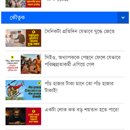
কৌতুক
সৈনিকটা প্রতিদিন যেভাবে যুদ্ধে জেতে
সিইও, অধ্যাপককে পেছনে ফেলে যেভাবে
পরিচ্ছন্নতাকর্মী এগিয়ে গেল
পাঁচ হাজার টাকা মানে তো পাঁচ হাজার
টাকাই!
একটা লোক কত বড় শয়তান হতে পারে!