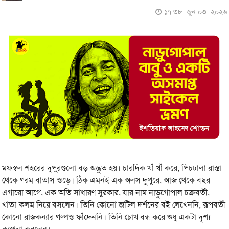
১৭:৩৮, জুন ০৩, ২০২৬
মফস্বল শহরের দুপুরগুলো বড় অদ্ভুত হয়। চারদিক খাঁ খাঁ করে, পিচঢালা রাস্তা
থেকে গরম বাতাস ওড়ে। ঠিক এমনই এক অলস দুপুরে, আজ থেকে বছর
এগারো আগে, এক অতি সাধারণ সুরকার, যার নাম নাড়ুগোপাল চক্রবর্তী,
খাতা-কলম নিয়ে বসলেন। তিনি কোনো জটিল দর্শনের বই লেখেননি, রূপবতী
কোনো রাজকন্যার গল্পও ফাঁদেননি। তিনি চোখ বন্ধ করে শুধু একটা দৃশ্য