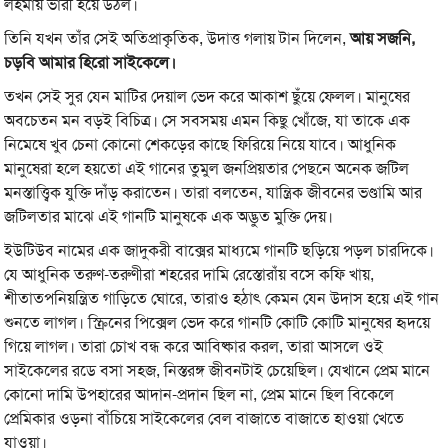
লহমায় ভারী হয়ে উঠল।
তিনি যখন তাঁর সেই অতিপ্রাকৃতিক, উদাত্ত গলায় টান দিলেন,
আয় সজনি,
চড়বি আমার হিরো সাইকেলে।
তখন সেই সুর যেন মাটির দেয়াল ভেদ করে আকাশ ছুঁয়ে ফেলল। মানুষের
অবচেতন মন বড়ই বিচিত্র। সে সবসময় এমন কিছু খোঁজে, যা তাকে এক
নিমেষে খুব চেনা কোনো শেকড়ের কাছে ফিরিয়ে নিয়ে যাবে। আধুনিক
মানুষেরা হলে হয়তো এই গানের তুমুল জনপ্রিয়তার পেছনে অনেক জটিল
মনস্তাত্ত্বিক যুক্তি দাঁড় করাতেন। তারা বলতেন, যান্ত্রিক জীবনের ভণ্ডামি আর
জটিলতার মাঝে এই গানটি মানুষকে এক অদ্ভুত মুক্তি দেয়।
ইউটিউব নামের এক জাদুকরী বাক্সের মাধ্যমে গানটি ছড়িয়ে পড়ল চারদিকে।
যে আধুনিক তরুণ-তরুণীরা শহরের দামি রেস্তোরাঁয় বসে কফি খায়,
শীতাতপনিয়ন্ত্রিত গাড়িতে ঘোরে, তারাও হঠাৎ কেমন যেন উদাস হয়ে এই গান
শুনতে লাগল। স্ক্রিনের পিক্সেল ভেদ করে গানটি কোটি কোটি মানুষের হৃদয়ে
গিয়ে লাগল। তারা চোখ বন্ধ করে আবিষ্কার করল, তারা আসলে ওই
সাইকেলের রডে বসা সহজ, নিস্তরঙ্গ জীবনটাই চেয়েছিল। যেখানে প্রেম মানে
কোনো দামি উপহারের আদান-প্রদান ছিল না, প্রেম মানে ছিল বিকেলে
প্রেমিকার ওড়না বাঁচিয়ে সাইকেলের বেল বাজাতে বাজাতে হাওয়া খেতে
যাওয়া।