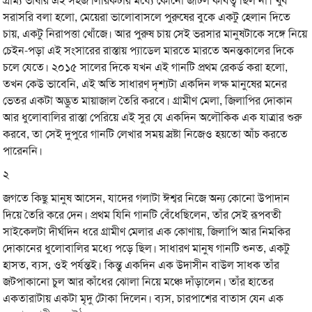
গ্রাম্য ভাষার এই সহজ লিরিকটার মধ্যে কোনো জটিল কবিত্ব ছিল না। খুব
সরাসরি বলা হলো, মেয়েরা ভালোবাসলে পুরুষের বুকে একটু হেলান দিতে
চায়, একটু নিরাপত্তা খোঁজে। আর পুরুষ চায় সেই ভরসার মানুষটাকে সঙ্গে নিয়ে
চেইন-পড়া এই সংসারের রাস্তায় প্যাডেল মারতে মারতে অনন্তকালের দিকে
চলে যেতে। ২০১৫ সালের দিকে যখন এই গানটি প্রথম রেকর্ড করা হলো,
তখন কেউ ভাবেনি, এই অতি সাধারণ দৃশ্যটা একদিন লক্ষ মানুষের মনের
ভেতর একটা অদ্ভুত মায়াজাল তৈরি করবে। গ্রামীণ মেলা, জিলাপির দোকান
আর ধুলোবালির রাস্তা পেরিয়ে এই সুর যে একদিন অলৌকিক এক যাত্রার শুরু
করবে, তা সেই দুপুরে গানটি লেখার সময় স্রষ্টা নিজেও হয়তো আঁচ করতে
পারেননি।
২
জগতে কিছু মানুষ আসেন, যাদের গলাটা ঈশ্বর নিজে অন্য কোনো উপাদান
দিয়ে তৈরি করে দেন। প্রথম যিনি গানটি বেঁধেছিলেন, তাঁর সেই রূপবতী
সাইকেলটা দীর্ঘদিন ধরে গ্রামীণ মেলার এক কোণায়, জিলাপি আর নিমকির
দোকানের ধুলোবালির মধ্যে পড়ে ছিল। সাধারণ মানুষ গানটি শুনত, একটু
হাসত, ব্যস, ওই পর্যন্তই। কিন্তু একদিন এক উদাসীন বাউল সাধক তাঁর
জটপাকানো চুল আর কাঁধের ঝোলা নিয়ে মঞ্চে দাঁড়ালেন। তাঁর হাতের
একতারাটায় একটা মৃদু টোকা দিলেন। ব্যস, চারপাশের বাতাস যেন এক