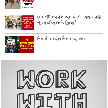
যে দশটি লক্ষণ থাকলে আপনি জর্জ বার্নার্ড
শয়ের চরিত্র লেডি ব্রিটুমার্ট
শিকারী খুদ ইঁহা শিকার হো গ্যায়া