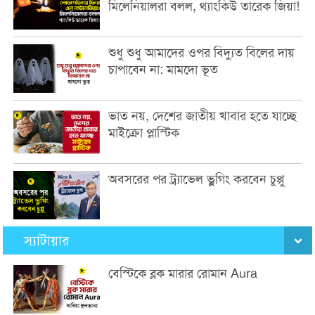
মিলেনিয়ালরা বলল, থ্যাংকিউ তারেক জিয়া!
শুধু শুধু আমাদের ওপর বিদ্যুত বিলের দায়
চাপাবেন না: মামদো ভূত
ভাত নয়, দেশের জাতীয় খাবার হতে যাচ্ছে
মাইক্রো প্লাস্টিক
অবসরের পর ট্র্যাভেল ভ্লগিং করবেন চুপ্পু
স্যাটায়ার
বেস্টিকে ব্লক মারার রোমান Aura