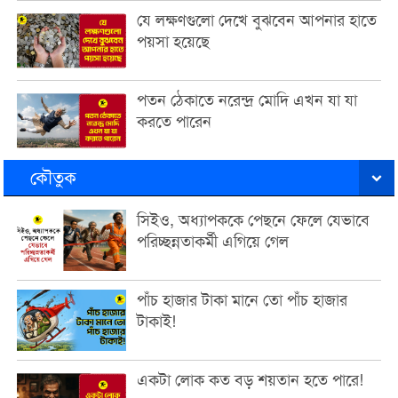
যে লক্ষণগুলো দেখে বুঝবেন আপনার হাতে
পয়সা হয়েছে
পতন ঠেকাতে নরেন্দ্র মোদি এখন যা যা
করতে পারেন
কৌতুক
সিইও, অধ্যাপককে পেছনে ফেলে যেভাবে
পরিচ্ছন্নতাকর্মী এগিয়ে গেল
পাঁচ হাজার টাকা মানে তো পাঁচ হাজার
টাকাই!
একটা লোক কত বড় শয়তান হতে পারে!