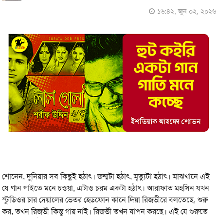
১৬:৪২, জুন ০২, ২০২৬
শোনেন, দুনিয়ার সব কিছুই হঠাৎ। জন্মটা হঠাৎ, মৃত্যুটা হঠাৎ। মাঝখানে এই
যে গান গাইতে মনে চওয়া, এটাও চরম একটা হঠাৎ। আরাফাত মহসিন যখন
স্টুডিওর চার দেয়ালের ভেতর হেডফোন কানে দিয়া রিজভীরে বলতেছে, শুরু
কর, তখন রিজভী কিন্তু গায় নাই। রিজভী তখন যাপন করছে। এই যে শুরুতে