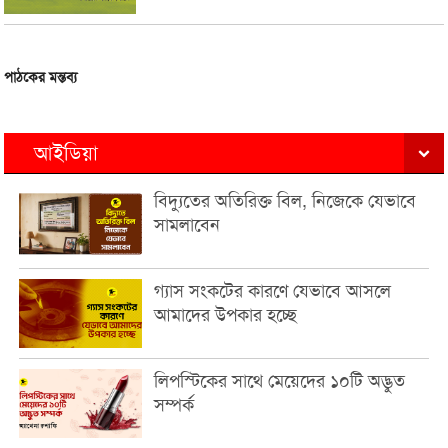
পাঠকের মন্তব্য
আইডিয়া
বিদ্যুতের অতিরিক্ত বিল, নিজেকে যেভাবে
সামলাবেন
গ্যাস সংকটের কারণে যেভাবে আসলে
আমাদের উপকার হচ্ছে
লিপস্টিকের সাথে মেয়েদের ১০টি অদ্ভুত
সম্পর্ক