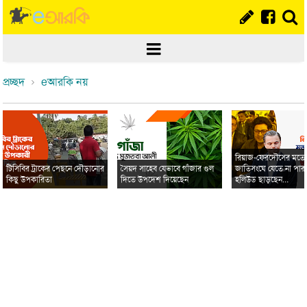
প্রচ্ছদ
eআরকি নয়
রিয়াজ-ফেরদৌসের মত
টিসিবির ট্রাকের পেছনে দৌড়ানোর
সৈয়দ সাহেব যেভাবে গাঁজার গুল
জাতিসংঘে যেতে না পার
কিছু উপকারিতা
দিতে উপদেশ দিয়েছেন
হলিউড ছাড়ছেন...