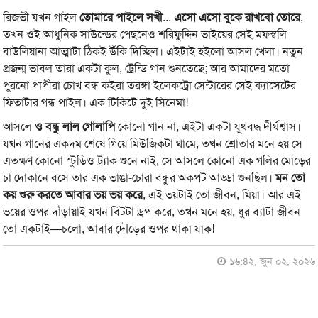
রিজভী যখন গাইল
তোমারে পাইলে সখী
...
এসো এসো বুকে রাখবো তোরে
,
তখন ওই আধুনিক সাউন্ডের পেছনেও শরিফুদ্দিন ভাইয়ের সেই মফস্বলি
বাউলিয়ানা আত্মাটা ঠিকই উঁকি দিচ্ছিল। এইটাই হইলো আসল খেলা। নতুন
প্রজন্ম ভাবল তারা একটা কুল, ট্রেন্ডি গান শুনতেছে; আর আমাদের মতো
পুরনো পাপীরা চোখ বন্ধ কইরা তরঙ্গা ইলেকট্রো সেন্টারের সেই ক্যাসেটের
ফিতাটার গন্ধ পাইল। এক টিকিটে দুই সিনেমা!
আসলে
ও বন্ধু লাল গোলাপি
কোনো গান না, এইটা একটা যূথবদ্ধ দীর্ঘশ্বাস।
যখন গানের একদম শেষে গিয়ে মিউজিকটা থামে, তখন শ্রোতার মনে হয় সে
এতক্ষণ কোনো স্টুডিও ট্র্যাক শুনে নাই, সে আসলে কোনো এক গলির মোড়ের
চা দোকানে বসে তার এক ভাঙা-চোরা বন্ধুর অকপট আড্ডা শুনছিল।
মন তো
কয় শুরু করতে আবার ভয় ভয় করে
, এই ভয়টাই তো জীবন, মিয়া। আর এই
ভয়ের ওপর দাঁড়ায়াই যখন বিটটা ড্রপ করে, তখন মনে হয়, ধুর ব্যাটা জীবন
তো একটাই—চলো, আবার দৌড়ের ওপর থাকা যাক!
১৬:৪২, জুন ০২, ২০২৬