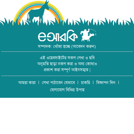
সম্পাদক: খোঁজা হচ্ছে (আবেদন করুন)
এই ওয়েবসাইটের সকল লেখা ও ছবি
অনুমতি ছাড়া নকল করা ও অন্য কোথাও
প্রকাশ করা সম্পূর্ণ আইনসম্মত |
আমরা কারা
লেখা পাঠাবেন যেভাবে
চাকরি
বিজ্ঞাপন দিন
যোগাযোগ বিভিন্ন উপায়