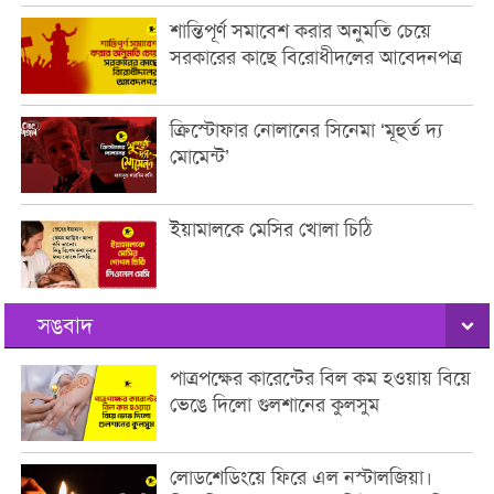
শান্তিপূর্ণ সমাবেশ করার অনুমতি চেয়ে
সরকারের কাছে বিরোধীদলের আবেদনপত্র
ক্রিস্টোফার নোলানের সিনেমা ‘মূহুর্ত দ্য
মোমেন্ট’
ইয়ামালকে মেসির খোলা চিঠি
সঙবাদ
পাত্রপক্ষের কারেন্টের বিল কম হওয়ায় বিয়ে
ভেঙে দিলো গুলশানের কুলসুম
লোডশেডিংয়ে ফিরে এল নস্টালজিয়া।