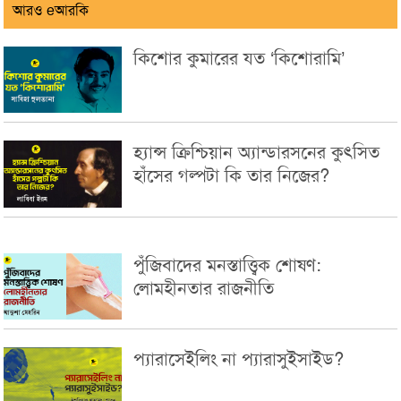
আরও eআরকি
কিশোর কুমারের যত ‘কিশোরামি’
হ্যান্স ক্রিশ্চিয়ান অ্যান্ডারসনের কুৎসিত
হাঁসের গল্পটা কি তার নিজের?
পুঁজিবাদের মনস্তাত্ত্বিক শোষণ:
লোমহীনতার রাজনীতি
প্যারাসেইলিং না প্যারাসুইসাইড?