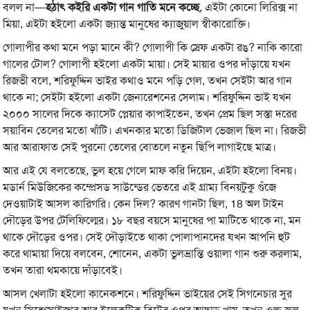
বলল না—
হঠাৎ কইরি একটা গান গাতি মনে কচ্ছে
, এইটা কোনো লিরিক্স না
মিয়া, এইটা হইলো একটা জ্যান্ত মানুষের ক্যাজুয়াল স্বীকারোক্তি।
গোলাপীর কথা মনে পড়া মানে কী? গোলাপী কি স্রেফ একটা রঙ? নাকি কারো
গালের টোল? গোলাপী হইলো একটা মায়া। সেই মায়ার ওপর দাঁড়ায়ে যখন
রিজভী বলে, শরিফুদ্দিন ভাইর কথাও মনে পড়ি গেল, তখন সেইটা আর গান
থাকে না; সেইটা হইলো একটা জেনারেশনের সেলাম। শরিফুদ্দিন ভাই যখন
২০০০ সালের দিকে ক্যাসেট প্লেয়ার কাপাইতেন, তখন প্রেম ছিল সস্তা দরের
সয়াবিন তেলের মতো খাঁটি। এখনকার মতো ডিজিটাল ভেজাল ছিল না। রিজভী
আর আরাফাত সেই পুরনো তেলের বোতলে নতুন ছিপি লাগাইছে মাত্র।
আর এই যে বলতেছে, ভুল হয়ে গেলে মাফ করি দিয়েন, এইটা হইলো বিনয়।
মডার্ন মিউজিকের কম্প্রেসড সাউন্ডের ভেতরে এই গ্রাম্য বিনয়টুকু গুঁজে
দেওয়াটাই আসল কারিগরি। কেন দিল? কারণ গানটা ছিল, 18 অল টাইন
দৌড়ের উপর টেলিফিল্মের। ১৮ বছর বয়সে মানুষের পা মাটিতে থাকে না, মন
থাকে দৌড়ের ওপর। সেই দৌড়াইতে থাকা পোলাপানদের যখন আপনি হুট
করে থামায়া দিয়ে বলবেন, শোনেন, একটা ভুলভ্রান্তি ওয়ালা গান শুরু করলাম,
তখন তারা থমকায়ে দাঁড়াবেই।
আসল খেলাটা হইলো কানেকশনে। শরিফুদ্দিন ভাইয়ের সেই সিগনেচার সুর