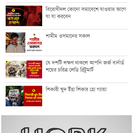
বিরোধীদল কোনো সমাবেশে যাওয়ার আগে
যা যা করবেন
শামীম ওসমানের সকাল
যে দশটি লক্ষণ থাকলে আপনি জর্জ বার্নার্ড
শয়ের চরিত্র লেডি ব্রিটুমার্ট
শিকারী খুদ ইঁহা শিকার হো গ্যায়া