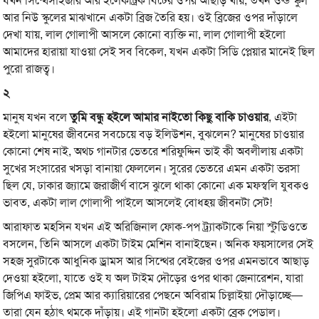
যখন সিন্থেসাইজার আর ইলেকট্রিক বিটের ওপর আছাড় খায়, তখন ওল্ড স্কুল
আর নিউ স্কুলের মাঝখানে একটা ব্রিজ তৈরি হয়। ওই ব্রিজের ওপর দাঁড়ালে
দেখা যায়, লাল গোলাপী আসলে কোনো ব্যক্তি না, লাল গোলাপী হইলো
আমাদের হারায়া যাওয়া সেই সব বিকেল, যখন একটা সিডি প্লেয়ার মানেই ছিল
পুরো রাজত্ব।
২
মানুষ যখন বলে
তুমি বন্ধু হইলে আমার নাইতো কিছু বাকি চাওয়ার
, এইটা
হইলো মানুষের জীবনের সবচেয়ে বড় ইলিউশন, বুঝলেন? মানুষের চাওয়ার
কোনো শেষ নাই, অথচ গানটার ভেতরে শরিফুদ্দিন ভাই কী অবলীলায় একটা
সুখের সংসারের খসড়া বানায়া ফেললেন। সুরের ভেতরে এমন একটা ভরসা
ছিল যে, ঢাকার জ্যামে জরাজীর্ণ বাসে ঝুলে থাকা কোনো এক মফস্বলি যুবকও
ভাবত, একটা লাল গোলাপী পাইলে আসলেই বোধহয় জীবনটা সেট!
আরাফাত মহসিন যখন এই অরিজিনাল ফোক-পপ ট্র্যাকটাকে নিয়া স্টুডিওতে
বসলেন, তিনি আসলে একটা টাইম মেশিন বানাইছেন। অনিক ফয়সালের সেই
সহজ সুরটাকে আধুনিক ড্রামস আর সিন্থের বেইজের ওপর এমনভাবে আছাড়
দেওয়া হইলো, যাতে ওই য অল টাইম দৌড়ের ওপর থাকা জেনারেশন, যারা
জিপিএ ফাইভ, প্রেম আর ক্যারিয়ারের পেছনে অবিরাম চিল্লাইয়া দৌড়াচ্ছে—
তারা যেন হঠাৎ থমকে দাঁড়ায়। এই গানটা হইলো একটা ব্রেক পেডাল।