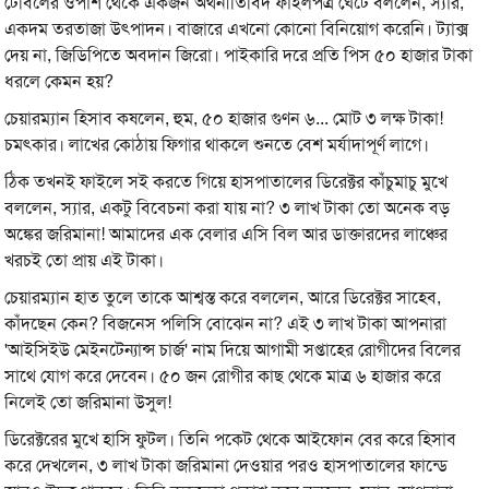
টেবিলের ওপাশ থেকে একজন অর্থনীতিবিদ ফাইলপত্র ঘেঁটে বললেন, স্যার,
একদম তরতাজা উৎপাদন। বাজারে এখনো কোনো বিনিয়োগ করেনি। ট্যাক্স
দেয় না, জিডিপিতে অবদান জিরো। পাইকারি দরে প্রতি পিস ৫০ হাজার টাকা
ধরলে কেমন হয়?
চেয়ারম্যান হিসাব কষলেন, হুম, ৫০ হাজার গুণন ৬... মোট ৩ লক্ষ টাকা!
চমৎকার। লাখের কোঠায় ফিগার থাকলে শুনতে বেশ মর্যাদাপূর্ণ লাগে।
ঠিক তখনই ফাইলে সই করতে গিয়ে হাসপাতালের ডিরেক্টর কাঁচুমাচু মুখে
বললেন, স্যার, একটু বিবেচনা করা যায় না? ৩ লাখ টাকা তো অনেক বড়
অঙ্কের জরিমানা! আমাদের এক বেলার এসি বিল আর ডাক্তারদের লাঞ্চের
খরচই তো প্রায় এই টাকা।
চেয়ারম্যান হাত তুলে তাকে আশ্বস্ত করে বললেন, আরে ডিরেক্টর সাহেব,
কাঁদছেন কেন? বিজনেস পলিসি বোঝেন না? এই ৩ লাখ টাকা আপনারা
'আইসিইউ মেইনটেন্যান্স চার্জ' নাম দিয়ে আগামী সপ্তাহের রোগীদের বিলের
সাথে যোগ করে দেবেন। ৫০ জন রোগীর কাছ থেকে মাত্র ৬ হাজার করে
নিলেই তো জরিমানা উসুল!
ডিরেক্টরের মুখে হাসি ফুটল। তিনি পকেট থেকে আইফোন বের করে হিসাব
করে দেখলেন, ৩ লাখ টাকা জরিমানা দেওয়ার পরও হাসপাতালের ফান্ডে