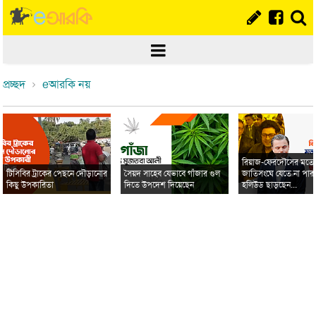
প্রচ্ছদ
eআরকি নয়
রিয়াজ-ফেরদৌসের মত
টিসিবির ট্রাকের পেছনে দৌড়ানোর
সৈয়দ সাহেব যেভাবে গাঁজার গুল
জাতিসংঘে যেতে না পার
কিছু উপকারিতা
দিতে উপদেশ দিয়েছেন
হলিউড ছাড়ছেন...