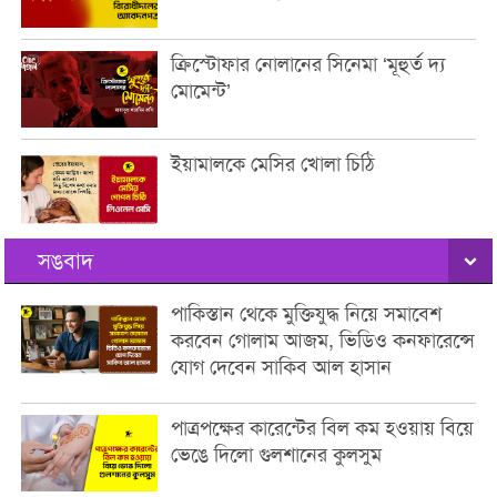
ক্রিস্টোফার নোলানের সিনেমা ‘মূহুর্ত দ্য
মোমেন্ট’
ইয়ামালকে মেসির খোলা চিঠি
সঙবাদ
পাকিস্তান থেকে মুক্তিযুদ্ধ নিয়ে সমাবেশ
করবেন গোলাম আজম, ভিডিও কনফারেন্সে
যোগ দেবেন সাকিব আল হাসান
পাত্রপক্ষের কারেন্টের বিল কম হওয়ায় বিয়ে
ভেঙে দিলো গুলশানের কুলসুম