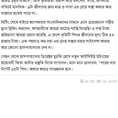
আরও উদ্বৃত্ত থাকবে। তিনি কৃতজ্ঞতা প্রকাশ করে বললেন, স্যার, আপনারা
সত্যিই মানবিক। ৬টা জীবনের জন্য মাত্র ৩ লাখ! এর চেয়ে সস্তা অফার আর
বাজারে হতেই পারে না।
মিটিং শেষে বাইরে অপেক্ষারত সাংবাদিকদের সামনে এসে চেয়ারম্যান গম্ভীর
মুখে ব্রিফিং করলেন, অপরাধীকে আমরা কঠোর শাস্তি দিয়েছি! ৩ লক্ষ টাকা
জরিমানা! আমরা প্রমাণ করেছি, এ দেশে প্রতিটি শিশুর জীবনের মূল্য ঠিক ৫০
হাজার টাকা। এক পয়সাও কম নয়! এর চেয়ে সস্তায় মরার লাইসেন্স আমরা
আর কোনো হাসপাতালকে দেব না।
পেছন থেকে হাসপাতালের ডিরেক্টর মুচকি হেসে নতুন আইসিইউ উইংয়ের
উদ্বোধনী ফিতা কাটার প্রস্তুতি নিতে লাগলেন। মনে মনে ভাবলেন, "পরের বার
টার্গেট ১০টা শিশু। অফার আরও লাভজনক হবে।
১৮:৫৩, জুন ০১, ২০২৬