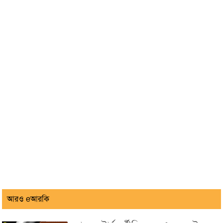
আরও eআরকি