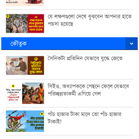
যে লক্ষণগুলো দেখে বুঝবেন আপনার হাতে
পয়সা হয়েছে
কৌতুক
সৈনিকটা প্রতিদিন যেভাবে যুদ্ধে জেতে
সিইও, অধ্যাপককে পেছনে ফেলে যেভাবে
পরিচ্ছন্নতাকর্মী এগিয়ে গেল
পাঁচ হাজার টাকা মানে তো পাঁচ হাজার
টাকাই!