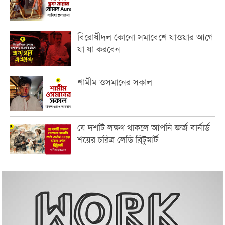
বিরোধীদল কোনো সমাবেশে যাওয়ার আগে
যা যা করবেন
শামীম ওসমানের সকাল
যে দশটি লক্ষণ থাকলে আপনি জর্জ বার্নার্ড
শয়ের চরিত্র লেডি ব্রিটুমার্ট