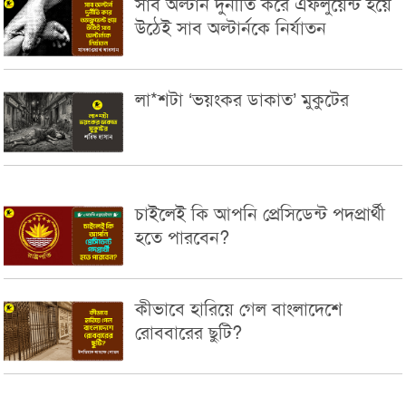
সাব অল্টার্ন দুর্নীতি করে এফলুয়েন্ট হয়ে
উঠেই সাব অল্টার্নকে নির্যাতন
লা*শটা ‘ভয়ংকর ডাকাত’ মুকুটের
চাইলেই কি আপনি প্রেসিডেন্ট পদপ্রার্থী
হতে পারবেন?
কীভাবে হারিয়ে গেল বাংলাদেশে
রোববারের ছুটি?