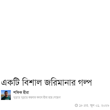
একটি বিশাল জরিমানার গল্প
শফিক হীরা
পুড়তে পুড়তে কয়লার বদলে হীরা হয়ে গেছেন!
১৮:৫৩, জুন ০১, ২০২৬