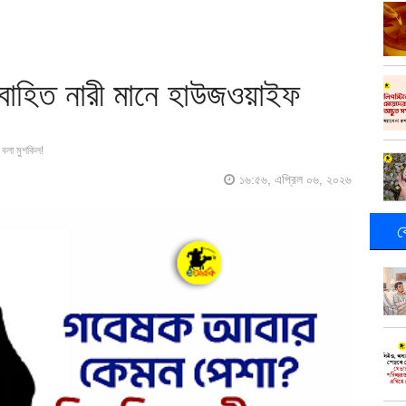
াহিত নারী মানে হাউজওয়াইফ
বলা মুশকিল!
১৬:৫৬, এপ্রিল ০৬, ২০২৬
ক