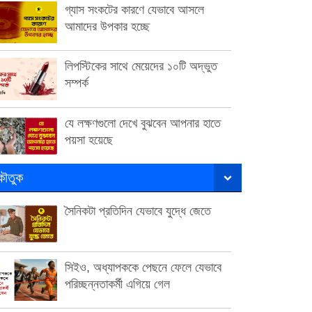
গ্যাস সংকটের কারণে যেভাবে আসলে
আমাদের উপকার হচ্ছে
লিপস্টিকের সাথে মেয়েদের ১০টি অদ্ভুত
সম্পর্ক
যে লক্ষণগুলো দেখে বুঝবেন আপনার হাতে
পয়সা হয়েছে
ৌতুক
সৈনিকটা প্রতিদিন যেভাবে যুদ্ধে জেতে
সিইও, অধ্যাপককে পেছনে ফেলে যেভাবে
পরিচ্ছন্নতাকর্মী এগিয়ে গেল