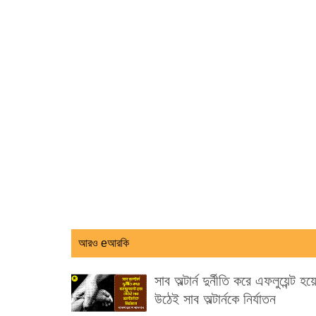
আরও eআরকি
সাব অল্টার্ন দুর্নীতি করে এফলুয়েন্ট হয়
উঠেই সাব অল্টার্নকে নির্যাতন