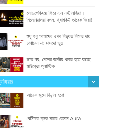
লোডশেডিংয়ে ফিরে এল নস্টালজিয়া।
মিলেনিয়ালরা বলল, থ্যাংকিউ তারেক জিয়া!
শুধু শুধু আমাদের ওপর বিদ্যুত বিলের দায়
চাপাবেন না: মামদো ভূত
ভাত নয়, দেশের জাতীয় খাবার হতে যাচ্ছে
মাইক্রো প্লাস্টিক
্যাটায়ার
আরেক জন্মে বিড়াল হবো
বেস্টিকে ব্লক মারার রোমান Aura