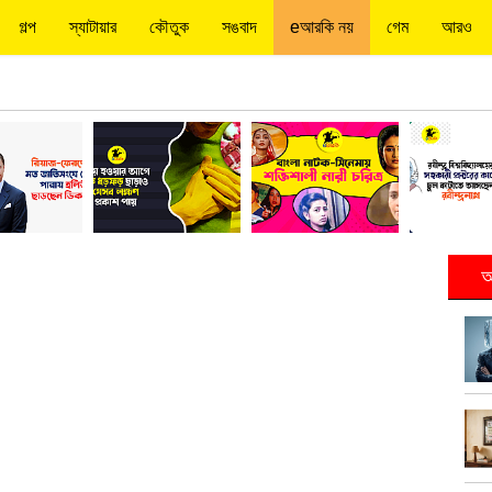
গল্প
স্যাটায়ার
কৌতুক
সঙবাদ
eআরকি নয়
গেম
আরও
আ