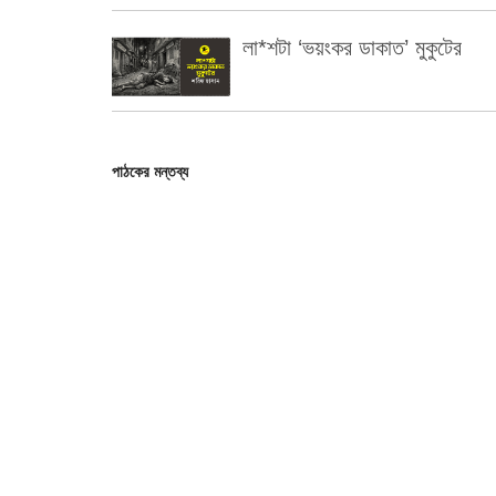
লা*শটা ‘ভয়ংকর ডাকাত’ মুকুটের
পাঠকের মন্তব্য