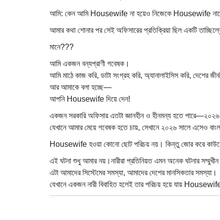
আমি: কেন আমি Housewife না হয়েও নিজেকে Housewife নামে 
আমার কথা শোনার পর সেই অফিসারের প্রতিক্রিয়া ছিল একটি তাচ্ছিল্
মানে???
আমি একজন বন্যপ্রাণী গবেষক।
আমি মাঠে কাজ করি, ডাটা সংগ্রহ করি, অ্যানালাইসিস করি, দেশের জীবব
আর আমাকে বলা হচ্ছে—
আপনি Housewife দিয়ে দেন!
একজন সরকারি অফিসার এতটা জ্ঞানহীন ও হীনমন্য হতে পারে—২০২
যেখানে আমার মেয়ে গবেষক হতে চায়, সেখানে ২০২৬ সালে এসেও বাংলা
Housewife হওয়া কোনো ছোট পরিচয় নয়। কিন্তু জোর করে কাউক
এই ঘটনা শুধু আমার নয়।নারীরা প্রতিনিয়ত এমন অনেক ঘটনার সম্মুখীন
এটা আমাদের সিস্টেমের সমস্যা, আমাদের দেশের মানসিকতার সমস্যা।
যেখানে একজন নারী বিবাহিত হলেই তার পরিচয় হয়ে যায় Housewife