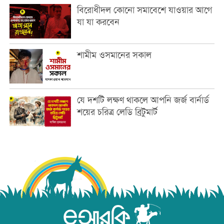
বিরোধীদল কোনো সমাবেশে যাওয়ার আগে
যা যা করবেন
শামীম ওসমানের সকাল
যে দশটি লক্ষণ থাকলে আপনি জর্জ বার্নার্ড
শয়ের চরিত্র লেডি ব্রিটুমার্ট