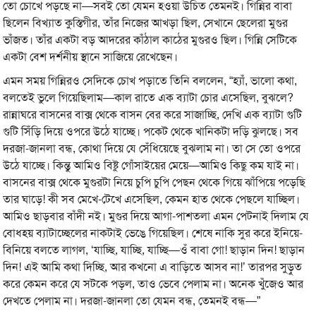
তো চোখে পড়ছে না—সবই তো যেমন হওয়া উচিত তেমনই। গিন্নির বাবা
ছিলেন বিখ্যাত কুস্তিগীর, তাঁর নিজের আখড়া ছিল, সেখানে ছেলেরা মুগুর
ভাঁজত। তাঁর একটা বড় আদরের কাঁঠাল কাঠের মুগুরও ছিল। গিন্নি সেটিকে
একটা বেশ দর্শনীয় স্থানে সাজিয়ে রেখেছেন।
এমন সময় গিন্নিরও সেদিকে চোখ পড়াতে তিনি বললেন, “হ্যাঁ, ভালো কথা,
বলতেই ভুলে গিয়েছিলাম—কাল রাতে এক ব্যাটা চোর এসেছিল, বুঝলে?
রান্নাঘরে বাসনের বাক্স থেকে বাসন বের করে সাজাচ্ছি, দেখি এক ব্যাটা গুটি
গুটি সিঁড়ি দিয়ে ওপরে উঠে যাচ্ছে। পকেট থেকে খানিকটা দড়ি ঝুলছে। সব
দরজা-জানলা বন্ধ, কোথা দিয়ে যে সেঁধিয়েছে বুঝলাম না। তা সে তো ওপরে
উঠে যাচ্ছে। কিন্তু আমিও বিষ্টু গোঁসাইয়ের মেয়ে—আমিও কিছু কম যাই না।
বাসনের বাক্স থেকে মুগুরটা নিয়ে চুপি চুপি পেছন থেকে গিয়ে ঝাঁপিয়ে পড়েছি
তার ঘাড়ে! কী সব মেখে-টেখে এসেছিল, কেমন হাত থেকে পেছলে যাচ্ছিল।
আমিও ছাড়বার বাঁদী নই। মুগুর দিয়ে আগা-পাশতলা এমন পেটনাই দিলাম যে
বোধহয় ব্যাটাচ্ছেলের নাকটাই ভেঙে গিয়েছিল। শেষে নাকি সুর করে ইনিয়ে-
বিনিয়ে বলতে লাগল, ‘যাচ্ছি, যাচ্ছি, যাচ্ছি—ওঁ বাবা গো! ছাড়ান দিন! ছাড়ান
দিন! এই আমি কথা দিচ্ছি, আর কখনো এ বাড়িতে আসব না!’ তারপর সুড়ুত
করে কেমন করে যে সটকে পড়ল, তাও ভেবে পেলাম না। অনেক খুঁজেও আর
দেখতে পেলাম না। দরজা-জানলা তো যেমন বন্ধ, তেমনই বন্ধ—”