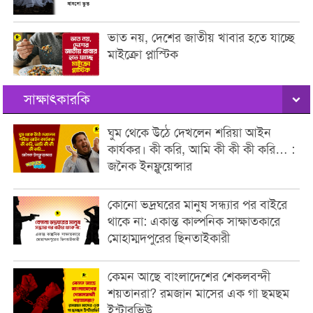
ভাত নয়, দেশের জাতীয় খাবার হতে যাচ্ছে
মাইক্রো প্লাস্টিক
সাক্ষাৎকারকি
ঘুম থেকে উঠে দেখলেন শরিয়া আইন
কার্যকর। কী করি, আমি কী কী কী করি… :
জনৈক ইনফ্লুয়েন্সার
কোনো ভদ্রঘরের মানুষ সন্ধ্যার পর বাইরে
থাকে না: একান্ত কাল্পনিক সাক্ষাতকারে
মোহাম্মদপুরের ছিনতাইকারী
কেমন আছে বাংলাদেশের শেকলবন্দী
শয়তানরা? রমজান মাসের এক গা ছমছম
ইন্টারভিউ