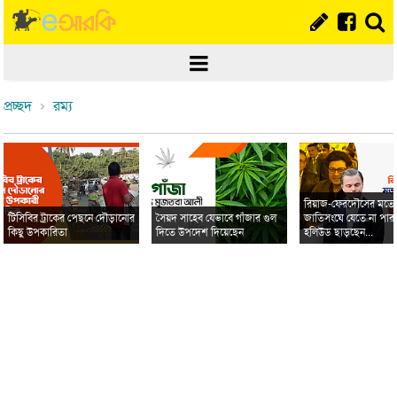
প্রচ্ছদ
রম্য
রিয়াজ-ফেরদৌসের মত
টিসিবির ট্রাকের পেছনে দৌড়ানোর
সৈয়দ সাহেব যেভাবে গাঁজার গুল
জাতিসংঘে যেতে না পার
কিছু উপকারিতা
দিতে উপদেশ দিয়েছেন
হলিউড ছাড়ছেন...