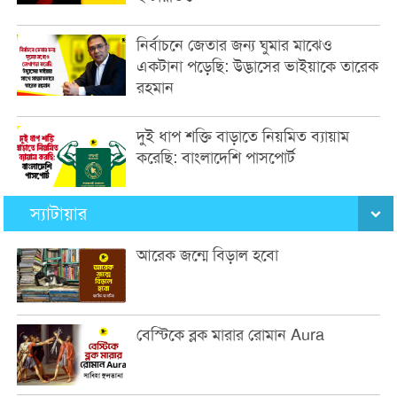
নির্বাচনে জেতার জন্য ঘুমার মাঝেও
একটানা পড়েছি: উদ্ভাসের ভাইয়াকে তারেক
রহমান
দুই ধাপ শক্তি বাড়াতে নিয়মিত ব্যায়াম
করেছি: বাংলাদেশি পাসপোর্ট
স্যাটায়ার
আরেক জন্মে বিড়াল হবো
বেস্টিকে ব্লক মারার রোমান Aura