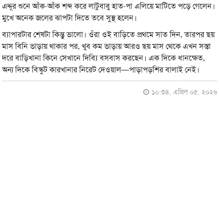
এদ্দূর শুনে আঁক-আঁক শব্দ করে লাটুবাবু হাত-পা এলিয়ে মাটিতে পড়ে গেলেন।
মুখে অনেক জলের ঝাপটা দিতে তবে সুস্থ হলেন।
ব্যাপারটার শেষটা কিন্তু ভালো। ওঁরা ওই বাড়িতে প্রথমে সাত দিন, তারপর ছয়
মাস বিনি ভাড়ায় থাকার পর, খুব কম ভাড়ায় আরও ছয় মাস থেকে এখন সস্তা
দরে বাড়িখানা কিনে সেখানে দিব্যি বসবাস করছেন। এক দিকে ধানক্ষেত,
অন্য দিকে বিস্কুট কারখানার নিরেট দেওয়াল—পাড়াপড়শির বালাই নেই।
১০:৩৪, এপ্রিল ০৫, ২০২৬