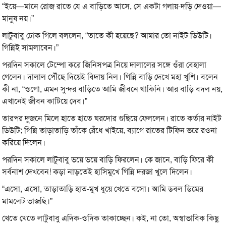
“ইয়ে—মানে রোজ রাতে যে এ বাড়িতে আসে, সে একটা গলায়-দড়ি দেওয়া—
মানুষ নয়।”
লাটুবাবু ঢোক গিলে বললেন, “তাতে কী হয়েছে? আমার তো নাইট ডিউটি।
গিন্নিই সামলাবেন।”
পরদিন সকালে টেম্পো করে জিনিসপত্র নিয়ে দালালের সঙ্গে ওঁরা বেহালা
গেলেন। দালাল পৌঁছে দিয়েই বিদায় নিল। গিন্নি বাড়ি দেখে মহা খুশি। বলেন
কী না, “ওগো, এমন সুন্দর বাড়িতে আমি জীবনে থাকিনি। আর বাড়ি বদল নয়,
এখানেই জীবন কাটিয়ে দেব।”
তারপর দুজনে মিলে হাতে হাতে ঘরদোর গুছিয়ে ফেললেন। রাতে কর্তার নাইট
ডিউটি; গিন্নি তাড়াতাড়ি তাঁকে রেঁধে খাইয়ে, ব্যাগে রাতের টিফিন ভরে রওনা
করিয়ে দিলেন।
পরদিন সকালে লাটুবাবু ভয়ে ভয়ে বাড়ি ফিরলেন। কে জানে, বাড়ি ফিরে কী
সর্বনাশ দেখবেন! কড়া নাড়তেই হাসিমুখে গিন্নি দরজা খুলে দিলেন।
“এসো, এসো, তাড়াতাড়ি হাত-মুখ ধুয়ে খেতে বসো। আমি ডবল ডিমের
মামলেট ভাজছি।”
খেতে খেতে লাটুবাবু এদিক-ওদিক তাকাচ্ছেন। কই, না তো, অস্বাভাবিক কিছু