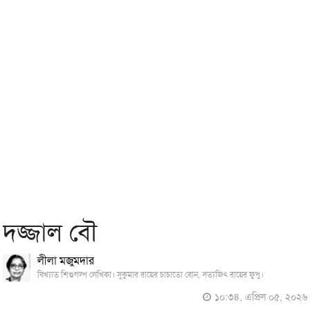
দজ্জাল বৌ
লীলা মজুমদার
বিখ্যাত শিশুগল্প লেখিকা। সুকুমার রায়ের চাচাতো বোন, সত্যজিৎ রায়ের ফুপু।
১০:৩৪, এপ্রিল ০৫, ২০২৬