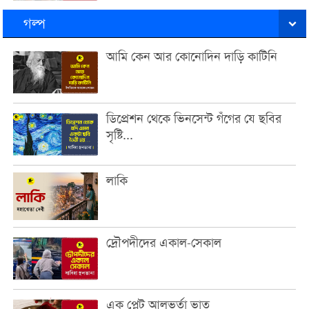
গল্প
আমি কেন আর কোনোদিন দাড়ি কাটিনি
ডিপ্রেশন থেকে ভিনসেন্ট গঁগের যে ছবির
সৃষ্টি...
লাকি
দ্রৌপদীদের একাল-সেকাল
এক প্লেট আলুভর্তা ভাত