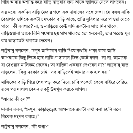
গিন্নি আবার অশান্তি করে বাড়ি ছাড়বার জন্য তাঁকে জ্বালিয়ে যেতে লাগলেন।
এর মধ্যে একদিন বাড়ি ফেরার পথে এক দালালের সঙ্গে দেখা। সে বলল নাকি
বেহালার ওদিকে একটা চমৎকার বাড়ি আছে, ভারি সুবিধার দরে পাওয়া যেতে
পারে। কী ব্যাপার? না, ও-বাড়িতে কেউ যদি একটানা সাত দিন থাকে,
বাড়িওয়ালা তাকে বিনি পয়সায় ছয় মাস থাকতে তো দেবেনই, তার পরেও খুব
কম ভাড়াতেই থাকতে দেবেন।
লাটুবাবু বললেন, “চলুন মালিকের বাড়ি গিয়ে কথাটা পাকা করে আসি।
আপনাকে কিছু দিতে হবে নাকি?” দালাল জিভ কেটে বলল, “না না, আমাকে
যা দেওয়ার মালিকই দেবেন। তা বাড়িটা একবার দেখবেন না?” লাটুবাবু ঘাড়
নাড়লেন, “কিছু দরকার নেই। সব বাড়িতেই আমার এক হাল হয়।”
মালিকের বাড়ি গিয়ে লেখাপড়া করে দিয়ে, চাবি পকেটে ফেলে বাইরে বেরিয়ে
এলে পর দালাল কেমন একটু উসখুস করতে লাগল।
“আবার কী হল?”
দালাল বলল, “দেখুন, তাড়াহুড়োয় আপনাকে একটা কথা বলা হয়নি বলে
বিবেক দংশন করছে।”
লাটুবাবু বললেন, “কী কথা?”