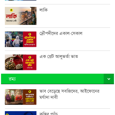
লাকি
দ্রৌপদীদের একাল-সেকাল
এক প্লেট আলুভর্তা ভাত
রম্য
ভাব বেড়েছে সবজিদের, আইফোনের
মর্যাদা দাবী
কুস্তির প্যাঁচ