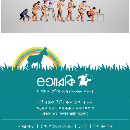
সম্পাদক: খোঁজা হচ্ছে (আবেদন করুন)
এই ওয়েবসাইটের সকল লেখা ও ছবি
অনুমতি ছাড়া নকল করা ও অন্য কোথাও
প্রকাশ করা সম্পূর্ণ আইনসম্মত |
আমরা কারা
লেখা পাঠাবেন যেভাবে
চাকরি
বিজ্ঞাপন দিন