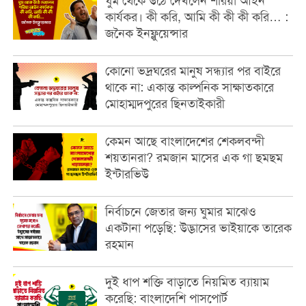
ঘুম থেকে উঠে দেখলেন শরিয়া আইন
কার্যকর। কী করি, আমি কী কী কী করি… :
জনৈক ইনফ্লুয়েন্সার
কোনো ভদ্রঘরের মানুষ সন্ধ্যার পর বাইরে
থাকে না: একান্ত কাল্পনিক সাক্ষাতকারে
মোহাম্মদপুরের ছিনতাইকারী
কেমন আছে বাংলাদেশের শেকলবন্দী
শয়তানরা? রমজান মাসের এক গা ছমছম
ইন্টারভিউ
নির্বাচনে জেতার জন্য ঘুমার মাঝেও
একটানা পড়েছি: উদ্ভাসের ভাইয়াকে তারেক
রহমান
দুই ধাপ শক্তি বাড়াতে নিয়মিত ব্যায়াম
করেছি: বাংলাদেশি পাসপোর্ট