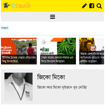
প্রচ্ছদ
রিয়াজ-ফেরদৌসের মত
টিসিবির ট্রাকের পেছনে দৌড়ানোর
সৈয়দ সাহেব যেভাবে গাঁজার গুল
জাতিসংঘে যেতে না পার
কিছু উপকারিতা
দিতে উপদেশ দিয়েছেন
হলিউড ছাড়ছেন...
জিকো মিকো
জিকো আর মিকো দুইজনে খুব দোস্তি!