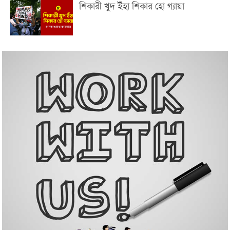
শিকারী খুদ ইঁহা শিকার হো গ্যায়া