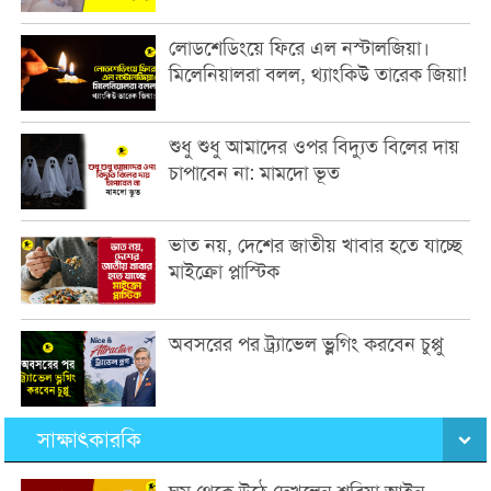
লোডশেডিংয়ে ফিরে এল নস্টালজিয়া।
মিলেনিয়ালরা বলল, থ্যাংকিউ তারেক জিয়া!
শুধু শুধু আমাদের ওপর বিদ্যুত বিলের দায়
চাপাবেন না: মামদো ভূত
ভাত নয়, দেশের জাতীয় খাবার হতে যাচ্ছে
মাইক্রো প্লাস্টিক
অবসরের পর ট্র্যাভেল ভ্লগিং করবেন চুপ্পু
সাক্ষাৎকারকি