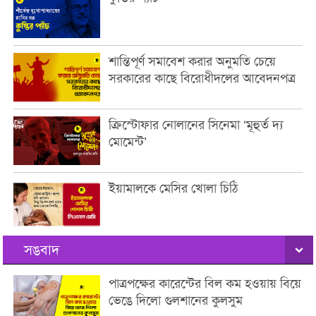
শান্তিপূর্ণ সমাবেশ করার অনুমতি চেয়ে
সরকারের কাছে বিরোধীদলের আবেদনপত্র
ক্রিস্টোফার নোলানের সিনেমা ‘মূহুর্ত দ্য
মোমেন্ট’
ইয়ামালকে মেসির খোলা চিঠি
সঙবাদ
পাত্রপক্ষের কারেন্টের বিল কম হওয়ায় বিয়ে
ভেঙে দিলো গুলশানের কুলসুম