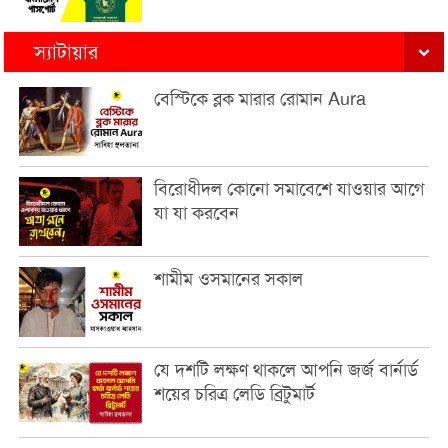
স্যাটায়ার
বেস্টিকে ব্লক মারার রোমান Aura
বিরোধীদল কোনো সমাবেশে যাওয়ার আগে
যা যা করবেন
শামীম ওসমানের সকাল
যে দশটি লক্ষণ থাকলে আপনি জর্জ বার্নার্ড
শয়ের চরিত্র লেডি ব্রিটুমার্ট