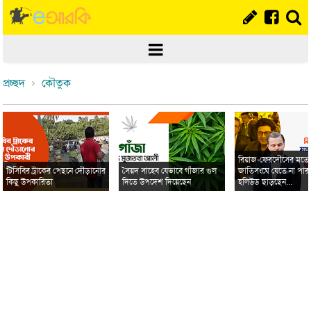
প্রচ্ছদ
কৌতুক
রিয়াজ-ফেরদৌসের মত
টিসিবির ট্রাকের পেছনে দৌড়ানোর
সৈয়দ সাহেব যেভাবে গাঁজার গুল
জাতিসংঘে যেতে না পার
কিছু উপকারিতা
দিতে উপদেশ দিয়েছেন
হলিউড ছাড়ছেন...