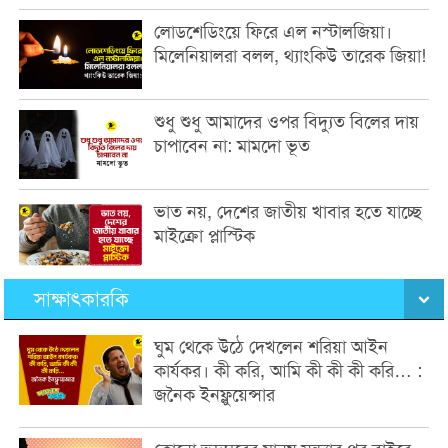
লোডশেডিংয়ে ফিরে এল নস্টালজিয়া।
মিলেনিয়ালরা বলল, থ্যাংকিউ তারেক জিয়া!
শুধু শুধু আমাদের ওপর বিদ্যুত বিলের দায়
চাপাবেন না: মামদো ভূত
ভাত নয়, দেশের জাতীয় খাবার হতে যাচ্ছে
মাইক্রো প্লাস্টিক
সাক্ষাৎকারকি
ঘুম থেকে উঠে দেখলেন শরিয়া আইন
কার্যকর। কী করি, আমি কী কী কী করি… :
জনৈক ইনফ্লুয়েন্সার