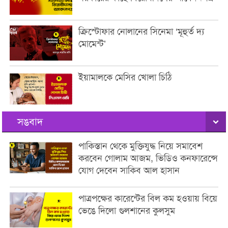
ক্রিস্টোফার নোলানের সিনেমা ‘মূহুর্ত দ্য
মোমেন্ট’
ইয়ামালকে মেসির খোলা চিঠি
সঙবাদ
পাকিস্তান থেকে মুক্তিযুদ্ধ নিয়ে সমাবেশ
করবেন গোলাম আজম, ভিডিও কনফারেন্সে
যোগ দেবেন সাকিব আল হাসান
পাত্রপক্ষের কারেন্টের বিল কম হওয়ায় বিয়ে
ভেঙে দিলো গুলশানের কুলসুম