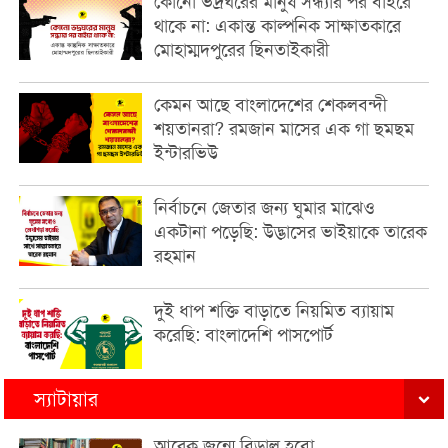
কোনো ভদ্রঘরের মানুষ সন্ধ্যার পর বাইরে
থাকে না: একান্ত কাল্পনিক সাক্ষাতকারে
মোহাম্মদপুরের ছিনতাইকারী
কেমন আছে বাংলাদেশের শেকলবন্দী
শয়তানরা? রমজান মাসের এক গা ছমছম
ইন্টারভিউ
নির্বাচনে জেতার জন্য ঘুমার মাঝেও
একটানা পড়েছি: উদ্ভাসের ভাইয়াকে তারেক
রহমান
দুই ধাপ শক্তি বাড়াতে নিয়মিত ব্যায়াম
করেছি: বাংলাদেশি পাসপোর্ট
স্যাটায়ার
আরেক জন্মে বিড়াল হবো