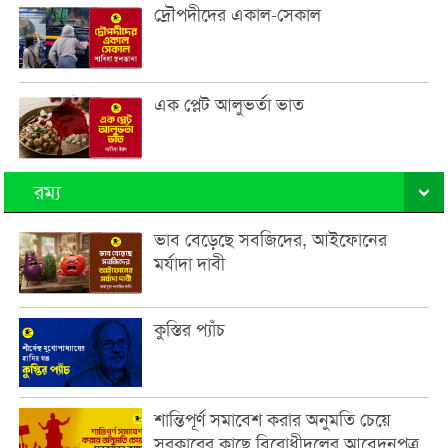
দ্রৌপদীদের একাল-সেকাল
এক প্লেট আলুভর্তা ভাত
রম্য
ভাব বেড়েছে সবজিদের, আইফোনের
মর্যাদা দাবী
কুস্তির প্যাঁচ
শান্তিপূর্ণ সমাবেশ করার অনুমতি চেয়ে
সরকারের কাছে বিরোধীদলের আবেদনপত্র