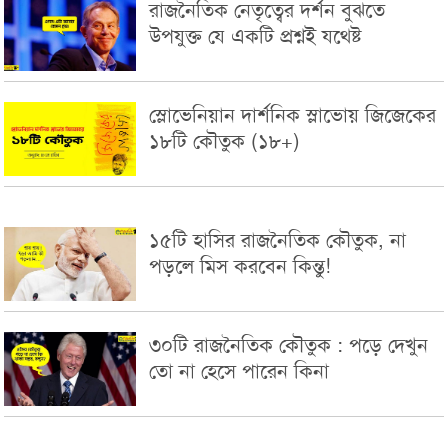
রাজনৈতিক নেতৃত্বের দর্শন বুঝতে
উপযুক্ত যে একটি প্রশ্নই যথেষ্ট
স্লোভেনিয়ান দার্শনিক স্লাভোয় জিজেকের
১৮টি কৌতুক (১৮+)
১৫টি হাসির রাজনৈতিক কৌতুক, না
পড়লে মিস করবেন কিন্তু!
৩০টি রাজনৈতিক কৌতুক : পড়ে দেখুন
তো না হেসে পারেন কিনা