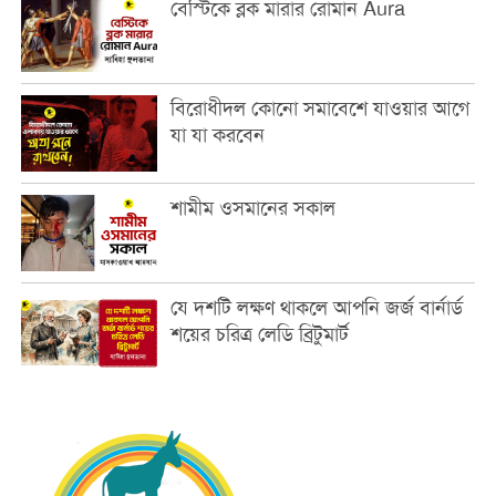
বেস্টিকে ব্লক মারার রোমান Aura
বিরোধীদল কোনো সমাবেশে যাওয়ার আগে
যা যা করবেন
শামীম ওসমানের সকাল
যে দশটি লক্ষণ থাকলে আপনি জর্জ বার্নার্ড
শয়ের চরিত্র লেডি ব্রিটুমার্ট