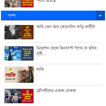
পয়সা হয়েছে
গল্প
আমি কেন আর কোনোদিন দাড়ি কাটিনি
ডিপ্রেশন থেকে ভিনসেন্ট গঁগের যে ছবির
সৃষ্টি...
লাকি
দ্রৌপদীদের একাল-সেকাল