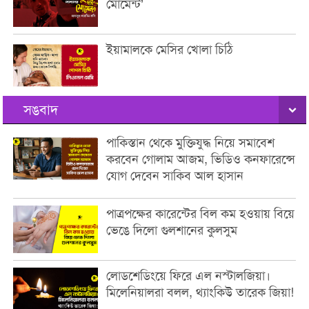
মোমেন্ট’
ইয়ামালকে মেসির খোলা চিঠি
সঙবাদ
পাকিস্তান থেকে মুক্তিযুদ্ধ নিয়ে সমাবেশ
করবেন গোলাম আজম, ভিডিও কনফারেন্সে
যোগ দেবেন সাকিব আল হাসান
পাত্রপক্ষের কারেন্টের বিল কম হওয়ায় বিয়ে
ভেঙে দিলো গুলশানের কুলসুম
লোডশেডিংয়ে ফিরে এল নস্টালজিয়া।
মিলেনিয়ালরা বলল, থ্যাংকিউ তারেক জিয়া!