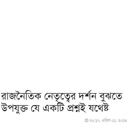
রাজনৈতিক নেতৃত্বের দর্শন বুঝতে
উপযুক্ত যে একটি প্রশ্নই যথেষ্ট
২০:১৭, এপ্রিল ০১, ২০১৯