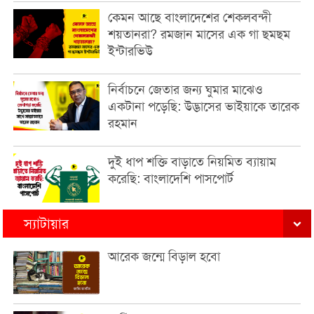
কেমন আছে বাংলাদেশের শেকলবন্দী
শয়তানরা? রমজান মাসের এক গা ছমছম
ইন্টারভিউ
নির্বাচনে জেতার জন্য ঘুমার মাঝেও
একটানা পড়েছি: উদ্ভাসের ভাইয়াকে তারেক
রহমান
দুই ধাপ শক্তি বাড়াতে নিয়মিত ব্যায়াম
করেছি: বাংলাদেশি পাসপোর্ট
স্যাটায়ার
আরেক জন্মে বিড়াল হবো