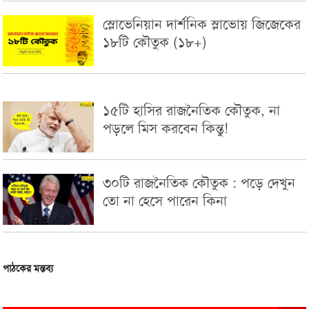
স্লোভেনিয়ান দার্শনিক স্লাভোয় জিজেকের
১৮টি কৌতুক (১৮+)
১৫টি হাসির রাজনৈতিক কৌতুক, না
পড়লে মিস করবেন কিন্তু!
৩০টি রাজনৈতিক কৌতুক : পড়ে দেখুন
তো না হেসে পারেন কিনা
পাঠকের মন্তব্য