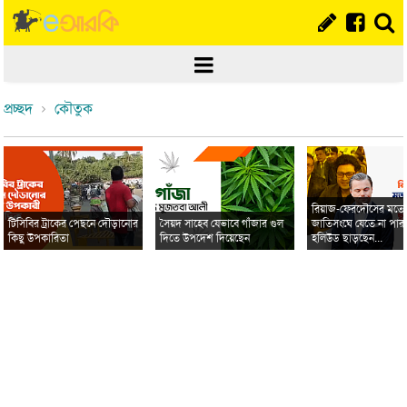
প্রচ্ছদ
কৌতুক
রিয়াজ-ফেরদৌসের মত
টিসিবির ট্রাকের পেছনে দৌড়ানোর
সৈয়দ সাহেব যেভাবে গাঁজার গুল
জাতিসংঘে যেতে না পার
কিছু উপকারিতা
দিতে উপদেশ দিয়েছেন
হলিউড ছাড়ছেন...