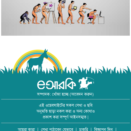
সম্পাদক: খোঁজা হচ্ছে (আবেদন করুন)
এই ওয়েবসাইটের সকল লেখা ও ছবি
অনুমতি ছাড়া নকল করা ও অন্য কোথাও
প্রকাশ করা সম্পূর্ণ আইনসম্মত |
আমরা কারা
লেখা পাঠাবেন যেভাবে
চাকরি
বিজ্ঞাপন দিন