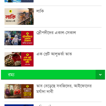
লাকি
দ্রৌপদীদের একাল-সেকাল
এক প্লেট আলুভর্তা ভাত
রম্য
ভাব বেড়েছে সবজিদের, আইফোনের
মর্যাদা দাবী