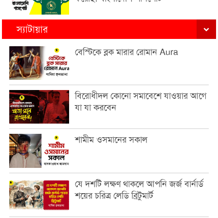
স্যাটায়ার
বেস্টিকে ব্লক মারার রোমান Aura
বিরোধীদল কোনো সমাবেশে যাওয়ার আগে
যা যা করবেন
শামীম ওসমানের সকাল
যে দশটি লক্ষণ থাকলে আপনি জর্জ বার্নার্ড
শয়ের চরিত্র লেডি ব্রিটুমার্ট