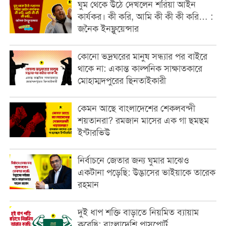
ঘুম থেকে উঠে দেখলেন শরিয়া আইন
কার্যকর। কী করি, আমি কী কী কী করি… :
জনৈক ইনফ্লুয়েন্সার
কোনো ভদ্রঘরের মানুষ সন্ধ্যার পর বাইরে
থাকে না: একান্ত কাল্পনিক সাক্ষাতকারে
মোহাম্মদপুরের ছিনতাইকারী
কেমন আছে বাংলাদেশের শেকলবন্দী
শয়তানরা? রমজান মাসের এক গা ছমছম
ইন্টারভিউ
নির্বাচনে জেতার জন্য ঘুমার মাঝেও
একটানা পড়েছি: উদ্ভাসের ভাইয়াকে তারেক
রহমান
দুই ধাপ শক্তি বাড়াতে নিয়মিত ব্যায়াম
করেছি: বাংলাদেশি পাসপোর্ট