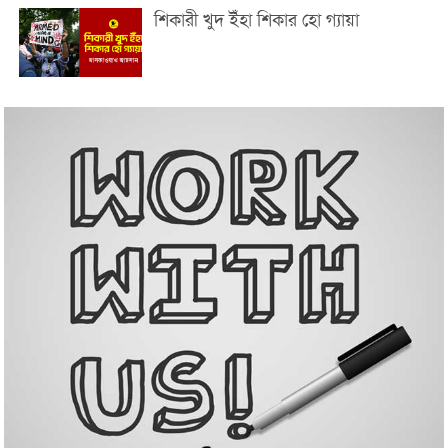
শিকারী খুদ ইঁহা শিকার হো গ্যায়া