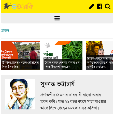
প্রচ্ছদ
রিয়াজ-ফেরদৌসের মত
টিসিবির ট্রাকের পেছনে দৌড়ানোর
সৈয়দ সাহেব যেভাবে গাঁজার গুল
জাতিসংঘে যেতে না পার
কিছু উপকারিতা
দিতে উপদেশ দিয়েছেন
হলিউড ছাড়ছেন...
সুকান্ত ভট্টাচার্য
প্রগতিশীল চেতনার অধিকারী বাংলা ভাষার
তরুণ কবি। মাত্র ২১ বছর বয়সে মারা যাওয়ার
আগে লিখে গেছেন চমৎকার সব কবিতা।