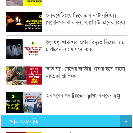
লোডশেডিংয়ে ফিরে এল নস্টালজিয়া।
মিলেনিয়ালরা বলল, থ্যাংকিউ তারেক জিয়া!
শুধু শুধু আমাদের ওপর বিদ্যুত বিলের দায়
চাপাবেন না: মামদো ভূত
ভাত নয়, দেশের জাতীয় খাবার হতে যাচ্ছে
মাইক্রো প্লাস্টিক
অবসরের পর ট্র্যাভেল ভ্লগিং করবেন চুপ্পু
সাক্ষাৎকারকি