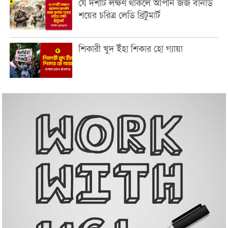
যে দশটি লক্ষণ থাকলে আপনি জর্জ বার্নার্ড
শয়ের চরিত্র লেডি ব্রিটুমার্ট
শিকারী খুদ ইঁহা শিকার হো গ্যায়া