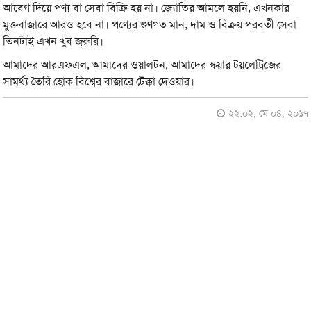
আবেগ দিয়ে পণ্য বা সেবা বিক্রি হয় না। জ্যোতির আমলে হয়নি, এখনকার
মুক্তবাজারে আরও হবে না। পণ্যের গুণগত মান, দাম ও বিক্রয় পরবর্তী সেবা
তিনটাই এখন খুব জরুরি।
আমাদের আরএফএল, আমাদের ওয়ালটন, আমাদের স্কয়ার টয়লেট্রিজের
সামর্থ্য তৈরি হোক বিশ্বের বাজারে টেক্কা দেওয়ার।
২২:০২, মে ০৪, ২০১৭