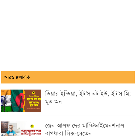
আরও eআরকি
ডিয়ার ইন্ডিয়া, ইট'স নট ইউ, ইট'স মি;
মুভ অন
জেন-আলফাদের মাল্টিডাইমেনশনাল
বাগধারা সিক্স-সেভেন