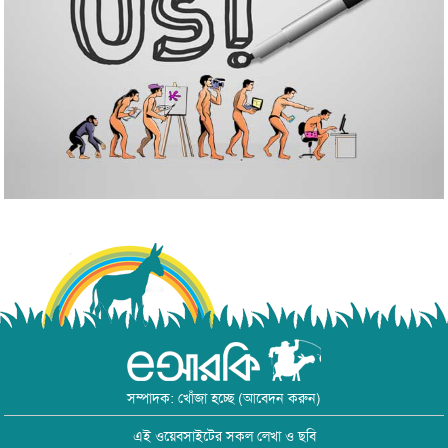
সম্পাদক: খোঁজা হচ্ছে (আবেদন করুন)
এই ওয়েবসাইটের সকল লেখা ও ছবি