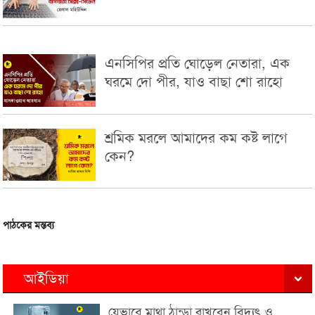
এনসিপির প্রতি ঘোড়েল নেতারা, এক
ঘরমে দো পীর, যাও বাছা শো রাহো
শ্রমিক মরলে আমাদের কম কষ্ট লাগে
কেন?
পাঠকের মন্তব্য
আইডিয়া
যেভাবে মাথা ঠান্ডা রাখবেন বিদ্যুৎ ও