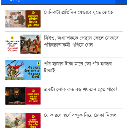
সৈনিকটা প্রতিদিন যেভাবে যুদ্ধে জেতে
সিইও, অধ্যাপককে পেছনে ফেলে যেভাবে
পরিচ্ছন্নতাকর্মী এগিয়ে গেল
পাঁচ হাজার টাকা মানে তো পাঁচ হাজার
টাকাই!
একটা লোক কত বড় শয়তান হতে পারে!
যে কারণে স্বর্গে বন্দুক নিয়ে ঢোকা নিষেধ