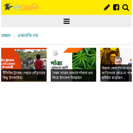
প্রচ্ছদ
eআরকি নয়
রিয়াজ-ফেরদৌসের মত
টিসিবির ট্রাকের পেছনে দৌড়ানোর
সৈয়দ সাহেব যেভাবে গাঁজার গুল
জাতিসংঘে যেতে না পার
কিছু উপকারিতা
দিতে উপদেশ দিয়েছেন
হলিউড ছাড়ছেন...