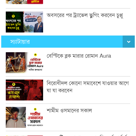
অবসরের পর ট্র্যাভেল ভ্লগিং করবেন চুপ্পু
স্যাটায়ার
বেস্টিকে ব্লক মারার রোমান Aura
বিরোধীদল কোনো সমাবেশে যাওয়ার আগে
যা যা করবেন
শামীম ওসমানের সকাল