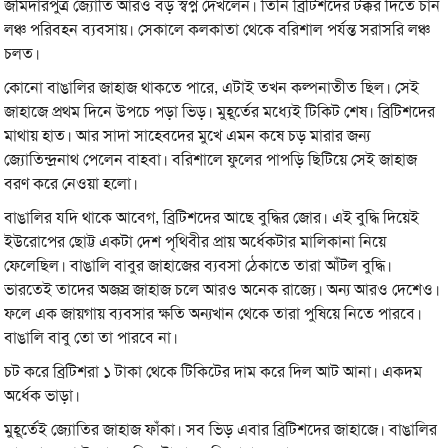
জমিদারপুত্র জ্যোতি আরও বড় স্বপ্ন দেখলেন। তিনি ব্রিটিশদের টক্কর দিতে চান
লঞ্চ পরিবহন ব্যবসায়। সেকালে কলকাতা থেকে বরিশাল পর্যন্ত সরাসরি লঞ্চ
চলত।
কোনো বাঙালির জাহাজ থাকতে পারে, এটাই তখন কল্পনাতীত ছিল। সেই
জাহাজে প্রথম দিনে উপচে পড়া ভিড়। মুহূর্তের মধ্যেই টিকিট শেষ। ব্রিটিশদের
মাথায় হাত। আর সাদা সাহেবদের মুখে এমন কষে চড় মারার জন্য
জ্যোতিন্দ্রনাথ পেলেন বাহবা। বরিশালে ফুলের পাপড়ি ছিটিয়ে সেই জাহাজ
বরণ করে নেওয়া হলো।
বাঙালির যদি থাকে আবেগ, ব্রিটিশদের আছে বুদ্ধির জোর। এই বুদ্ধি দিয়েই
ইউরোপের ছোট্ট একটা দেশ পৃথিবীর প্রায় অর্ধেকটার মালিকানা নিয়ে
ফেলেছিল। বাঙালি বাবুর জাহাজের ব্যবসা ঠেকাতে তারা আঁটল বুদ্ধি।
ভারতেই তাদের অজস্র জাহাজ চলে আরও অনেক রাজ্যে। অন্য আরও দেশেও।
ফলে এক জায়গায় ব্যবসার ক্ষতি অন্যখান থেকে তারা পুষিয়ে নিতে পারবে।
বাঙালি বাবু তো তা পারবে না।
চট করে ব্রিটিশরা ১ টাকা থেকে টিকিটের দাম করে দিল আট আনা। একদম
অর্ধেক ভাড়া।
মুহূর্তেই জ্যোতির জাহাজ ফাঁকা। সব ভিড় এবার ব্রিটিশদের জাহাজে। বাঙালির