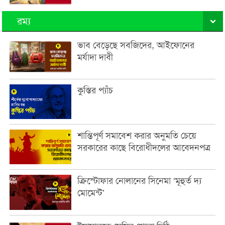
রম্য
ভাব বেড়েছে সবজিদের, আইফোনের
মর্যাদা দাবী
কুস্তির প্যাঁচ
শান্তিপূর্ণ সমাবেশ করার অনুমতি চেয়ে
সরকারের কাছে বিরোধীদলের আবেদনপত্র
ক্রিস্টোফার নোলানের সিনেমা ‘মূহুর্ত দ্য
মোমেন্ট’