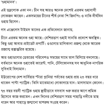
'গুহামানব'।
এই ভদ্রলোক একা নন। চীন সহ আরও অনেক দেশেই এরকম গুহাবাসী
লোকজন আছেন। একসময়ের চীনের শীর্ষ নেতা শি জিনপিং-ও নাকি দীর্ঘদিন
গুহায় ছিলেন।
লস এঞ্জেলেস টাইমস তাদের এক প্রতিবেদনে জানায়,
চীনে এরকম অনেক গুহা আছে। বেশিরভাগ গুহাই সানঝি প্রদেশে অবস্থিত।
কিছু গুহা আবার প্রাইভেট প্রপার্টি। ওগুলোর মালিকানা প্রজন্ম থেকে আরেক
প্রজন্মে হস্তান্তরিত হয়েছে।
আর গুহাগুলোর ভেতরের পরিবেশও সময়ের সাথে তাল মিলিয়ে বদলেছে।
বর্তমানে অনেক গুহাতেই কারেন্ট, পানি, টেলিফোনসহ সব আধুনিক নাগরিক
সুবিধাই বিদ্যমান।
ইউরোপের দেশ সার্বিয়ার স্টারা প্লানিয়া পর্বতের গুহায় প্রায় ২০ বছর ধরে
থাকেন পান্টা প্যাট্রিক। তিনি মাঝেমধ্যে লোকালয়ে যান। মালসামান কেনেন।
৭০ বছর বয়সী প্যাট্রিক গুহায় স্থায়ীভাবে বসবাস শুরু করার আগে শ্রমিক
হিসেবে কাজ করতেন। এখন দিনের বেশিরভাগ সময় পাহাড়ি নদীতে মাছ
ধরেন আর পাহাড়ে জন্মানো মাশরুম সংগ্রহ করেন।