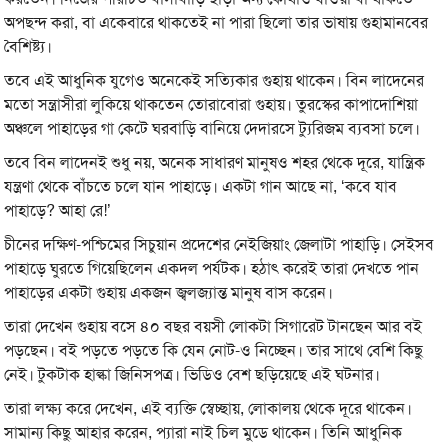
অপছন্দ করা, বা একেবারে থাকতেই না পারা ছিলো তার ভাষায় গুহামানবের
বৈশিষ্ট্য।
তবে এই আধুনিক যুগেও অনেকেই সত্যিকার গুহায় থাকেন। বিন লাদেনের
মতো সন্ত্রাসীরা লুকিয়ে থাকতেন তোরাবোরা গুহায়। তুরস্কের কাপাদোশিয়া
অঞ্চলে পাহাড়ের গা কেটে ঘরবাড়ি বানিয়ে দেদারসে ট্যুরিজম ব্যবসা চলে।
তবে বিন লাদেনই শুধু নয়, অনেক সাধারণ মানুষও শহর থেকে দূরে, যান্ত্রিক
যন্ত্রণা থেকে বাঁচতে চলে যান পাহাড়ে। একটা গান আছে না, ‘কবে যাব
পাহাড়ে? আহা রে!’
চীনের দক্ষিণ-পশ্চিমের সিচুয়ান প্রদেশের নেইজিয়াং জেলাটা পাহাড়ি। সেইসব
পাহাড়ে ঘুরতে গিয়েছিলেন একদল পর্যটক। হঠাৎ করেই তারা দেখতে পান
পাহাড়ের একটা গুহায় একজন জ্বলজ্যান্ত মানুষ বাস করেন।
তারা দেখেন গুহায় বসে ৪০ বছর বয়সী লোকটা সিগারেট টানছেন আর বই
পড়ছেন। বই পড়তে পড়তে কি যেন নোট-ও নিচ্ছেন। তার সাথে বেশি কিছু
নেই। টুকটাক হাল্কা জিনিসপত্র। ভিডিও বেশ ছড়িয়েছে এই ঘটনার।
তারা লক্ষ্য করে দেখেন, এই ব্যক্তি স্বেচ্ছায়, লোকালয় থেকে দূরে থাকেন।
সামান্য কিছু আহার করেন, প্যারা নাই চিল মুডে থাকেন। তিনি আধুনিক