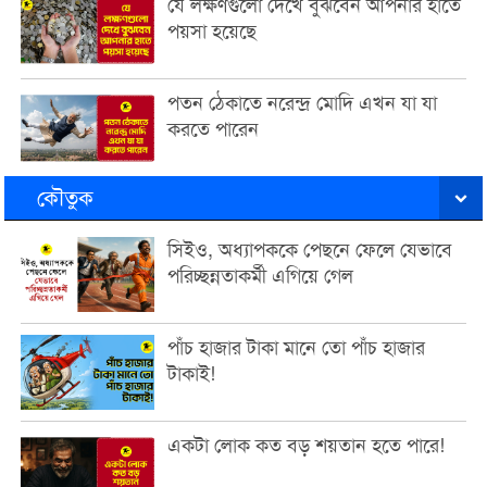
যে লক্ষণগুলো দেখে বুঝবেন আপনার হাতে
পয়সা হয়েছে
পতন ঠেকাতে নরেন্দ্র মোদি এখন যা যা
করতে পারেন
কৌতুক
সিইও, অধ্যাপককে পেছনে ফেলে যেভাবে
পরিচ্ছন্নতাকর্মী এগিয়ে গেল
পাঁচ হাজার টাকা মানে তো পাঁচ হাজার
টাকাই!
একটা লোক কত বড় শয়তান হতে পারে!