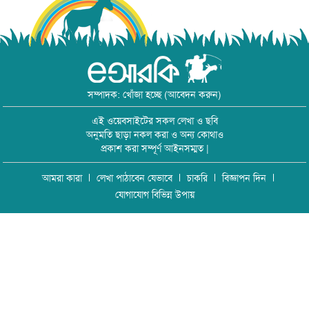
সম্পাদক: খোঁজা হচ্ছে (আবেদন করুন)
এই ওয়েবসাইটের সকল লেখা ও ছবি
অনুমতি ছাড়া নকল করা ও অন্য কোথাও
প্রকাশ করা সম্পূর্ণ আইনসম্মত |
আমরা কারা
লেখা পাঠাবেন যেভাবে
চাকরি
বিজ্ঞাপন দিন
যোগাযোগ বিভিন্ন উপায়