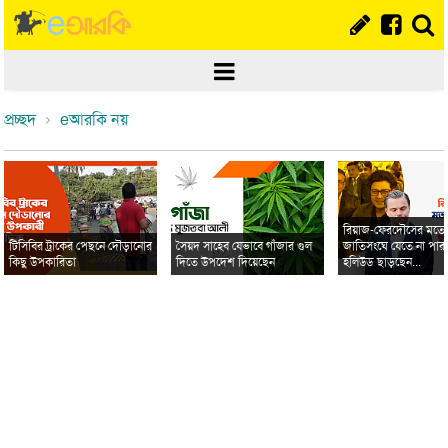
প্রচ্ছদ
eআরকি নয়
রিয়াজ-ফেরদৌসের মত
টিসিবির ট্রাকের পেছনে দৌড়ানোর
সৈয়দ সাহেব যেভাবে গাঁজার গুল
জাতিসংঘে যেতে না পার
কিছু উপকারিতা
দিতে উপদেশ দিয়েছেন
হলিউড ছাড়ছেন...