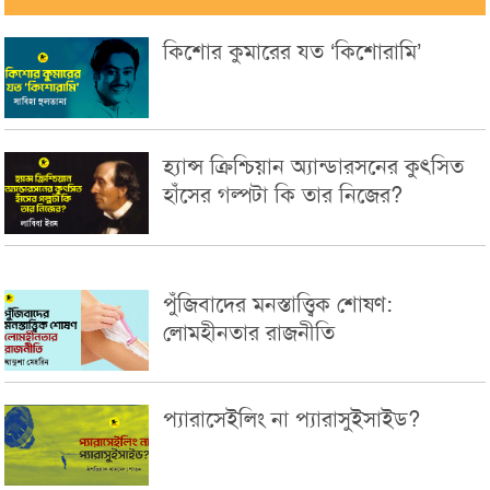
কিশোর কুমারের যত ‘কিশোরামি’
হ্যান্স ক্রিশ্চিয়ান অ্যান্ডারসনের কুৎসিত
হাঁসের গল্পটা কি তার নিজের?
পুঁজিবাদের মনস্তাত্ত্বিক শোষণ:
লোমহীনতার রাজনীতি
প্যারাসেইলিং না প্যারাসুইসাইড?