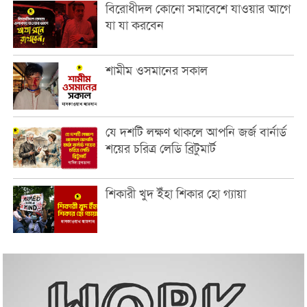
বিরোধীদল কোনো সমাবেশে যাওয়ার আগে
যা যা করবেন
শামীম ওসমানের সকাল
যে দশটি লক্ষণ থাকলে আপনি জর্জ বার্নার্ড
শয়ের চরিত্র লেডি ব্রিটুমার্ট
শিকারী খুদ ইঁহা শিকার হো গ্যায়া