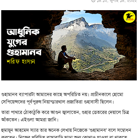
১৪:১২, জুলাই ১৪, ২০২২
গুহামানব ব্যাপারটা আমাদের কাছে অপরিচিত নয়। প্রাচীনকালে হোমো
সেপিয়েন্সদের পূর্বপুরুষ নিয়ান্ডারথাল প্রজাতিরা গুহাবাসী ছিলেন।
তারা পাথরে ঠোকাঠুকি করে আগুন জ্বালাতেন, গুহার ভেতরের দেয়ালে চিত্র
আঁকতেন। এইগুলা আমরা জানি।
হুমায়ূন আহমেদ স্যার তার অনেক লেখায় নিজেকে 'গুহামানব' বলে সম্বোধন
করতেন। নিজের পরিচিত বাসাবাড়ি ছাড়া অন্য কোথাও যাওয়া বা থাকতে