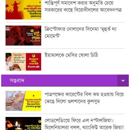
শান্তিপূর্ণ সমাবেশ করার অনুমতি চেয়ে
সরকারের কাছে বিরোধীদলের আবেদনপত্র
ক্রিস্টোফার নোলানের সিনেমা ‘মূহুর্ত দ্য
মোমেন্ট’
ইয়ামালকে মেসির খোলা চিঠি
সঙবাদ
পাত্রপক্ষের কারেন্টের বিল কম হওয়ায় বিয়ে
ভেঙে দিলো গুলশানের কুলসুম
লোডশেডিংয়ে ফিরে এল নস্টালজিয়া।
মিলেনিয়ালরা বলল, থ্যাংকিউ তারেক জিয়া!