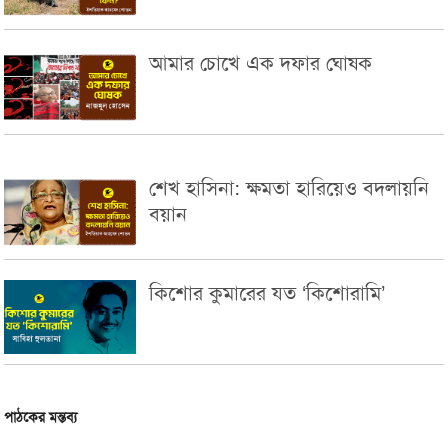
আমার চোখে এক দফার ঘোষক
শেখ হাসিনা: ক্ষমতা হারিয়েও বদলায়নি
বয়ান
কিশোর কুমারের যত ‘কিশোরামি’
পাঠকের মন্তব্য