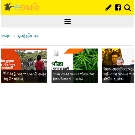
প্রচ্ছদ
eআরকি নয়
রিয়াজ-ফেরদৌসের মত
টিসিবির ট্রাকের পেছনে দৌড়ানোর
সৈয়দ সাহেব যেভাবে গাঁজার গুল
জাতিসংঘে যেতে না পার
কিছু উপকারিতা
দিতে উপদেশ দিয়েছেন
হলিউড ছাড়ছেন...