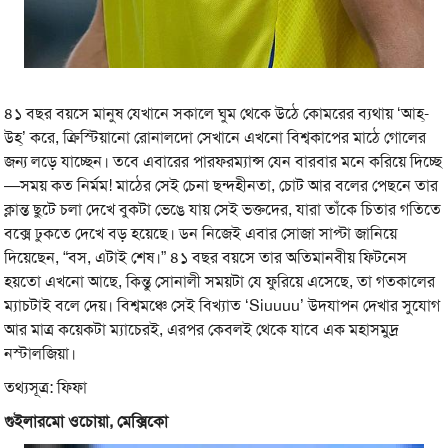
৪১ বছর বয়সে মানুষ যেখানে সকালে ঘুম থেকে উঠে কোমরের ব্যথায় ‘আহ্-
উহ্’ করে, ক্রিস্টিয়ানো রোনালদো সেখানে এখনো বিশ্বকাপের মাঠে গোলের
জন্য লড়ে যাচ্ছেন। তবে এবারের পারফরম্যান্স যেন বারবার মনে করিয়ে দিচ্ছে
—সময় কত নির্মম! মাঠের সেই চেনা ছন্দহীনতা, চোট আর বলের পেছনে তার
ক্লান্ত ছুটে চলা দেখে বুকটা ভেঙে যায় সেই ভক্তদের, যারা তাঁকে চিতার গতিতে
বক্সে ঢুকতে দেখে বড় হয়েছে। ডন নিজেই এবার সোজা সাপ্টা জানিয়ে
দিয়েছেন, “বস, এটাই শেষ।” ৪১ বছর বয়সে তার অতিমানবীয় ফিটনেস
হয়তো এখনো আছে, কিন্তু সোনালী সময়টা যে ফুরিয়ে এসেছে, তা গতকালের
ম্যাচটাই বলে দেয়। বিশ্বমঞ্চে সেই বিখ্যাত ‘Siuuuu’ উদযাপন দেখার সুযোগ
আর মাত্র কয়েকটা ম্যাচেরই, এরপর কেবলই থেকে যাবে এক মহাসমুদ্র
নস্টালজিয়া।
তথ্যসূত্র: ফিফা
গুইলারমো ওচোয়া, মেক্সিকো