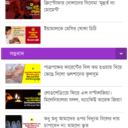
ক্রিস্টোফার নোলানের সিনেমা ‘মূহুর্ত দ্য
মোমেন্ট’
ইয়ামালকে মেসির খোলা চিঠি
সঙবাদ
পাত্রপক্ষের কারেন্টের বিল কম হওয়ায় বিয়ে
ভেঙে দিলো গুলশানের কুলসুম
লোডশেডিংয়ে ফিরে এল নস্টালজিয়া।
মিলেনিয়ালরা বলল, থ্যাংকিউ তারেক জিয়া!
শুধু শুধু আমাদের ওপর বিদ্যুত বিলের দায়
চাপাবেন না: মামদো ভূত