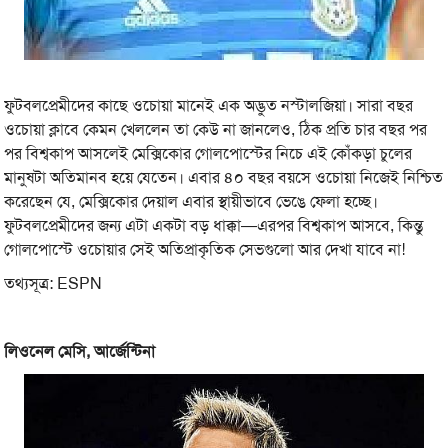
ফুটবলপ্রেমীদের কাছে ওচোয়া মানেই এক অদ্ভুত নস্টালজিয়া। সারা বছর
ওচোয়া ক্লাবে কেমন খেললেন তা কেউ না জানলেও, ঠিক প্রতি চার বছর পর
পর বিশ্বকাপ আসলেই মেক্সিকোর গোলপোস্টের নিচে এই কোঁকড়া চুলের
মানুষটা অতিমানব হয়ে যেতেন। এবার ৪০ বছর বয়সে ওচোয়া নিজেই নিশ্চিত
করেছেন যে, মেক্সিকোর দেয়াল এবার স্থায়ীভাবে ভেঙে ফেলা হচ্ছে।
ফুটবলপ্রেমীদের জন্য এটা একটা বড় ধাক্কা—এরপর বিশ্বকাপ আসবে, কিন্তু
গোলপোস্টে ওচোয়ার সেই অতিপ্রাকৃতিক সেভগুলো আর দেখা যাবে না!
তথ্যসূত্র: ESPN
লিওনেল মেসি, আর্জেন্টিনা