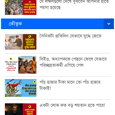
যে লক্ষণগুলো দেখে বুঝবেন আপনার হাতে
পয়সা হয়েছে
কৌতুক
সৈনিকটা প্রতিদিন যেভাবে যুদ্ধে জেতে
সিইও, অধ্যাপককে পেছনে ফেলে যেভাবে
পরিচ্ছন্নতাকর্মী এগিয়ে গেল
পাঁচ হাজার টাকা মানে তো পাঁচ হাজার
টাকাই!
একটা লোক কত বড় শয়তান হতে পারে!