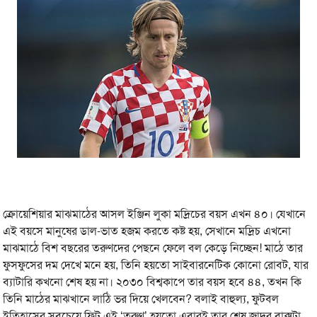
ক্রোয়েশিয়ার মাঝমাঠের আসল ইঞ্জিন লুকা মদ্রিচের বয়স এখন ৪০। যেখানে
এই বয়সে মানুষের ডাল-ভাত হজম করতে কষ্ট হয়, সেখানে মদ্রিচ এখনো
মাঝমাঠে বিশ বছরের তরুণদের পেছনে ফেলে বল কেড়ে নিচ্ছেন! মাঠে তার
ফুসফুসের দম দেখে মনে হয়, তিনি হয়তো সাইবারনেটিক কোনো রোবট, যার
ব্যাটারি কখনো শেষ হয় না। ২০৩০ বিশ্বকাপে তার বয়স হবে ৪৪, তখন কি
তিনি মাঠের মাঝখানে লাঠি ভর দিয়ে খেলবেন? বলাই বাহুল্য, ফুটবল
ইতিহাসের সবচেয়ে ফিট এই ‘তরুণ’ হয়তো এবারই তার শেষ জাদুর বাক্সটা