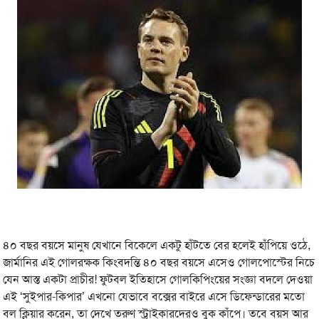
৪০ বছর বয়সে মানুষ যেখানে বিকেলে একটু হাঁটতে বের হলেই হাঁপিয়ে ওঠে,
জার্মানির এই গোলরক্ষক কিংবদন্তি ৪০ বছর বয়সে এসেও গোলপোস্টের নিচে
যেন আস্ত একটা প্রাচীর! ফুটবল ইতিহাসে গোলকিপিংয়ের সংজ্ঞা বদলে দেওয়া
এই ‘সুইপার-কিপার’ এখনো যেভাবে বক্সের বাইরে এসে ডিফেন্ডারের মতো
বল ক্লিয়ার করেন, তা দেখে তরুণ স্ট্রাইকারদেরও বুক কাঁপে। তবে বয়স আর