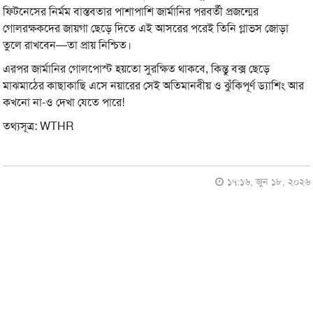
ফিটনেসের নির্মম বাস্তবতার পাশাপাশি জার্মানির পরবর্তী প্রজন্মের
গোলরক্ষকদের জায়গা ছেড়ে দিতে এই আসরের পরেই তিনি গ্লাভস জোড়া
তুলে রাখবেন—তা প্রায় নিশ্চিত।
এরপর জার্মানির গোলপোস্ট হয়তো সুরক্ষিত থাকবে, কিন্তু বক্স ছেড়ে
মাঝমাঠের কাছাকাছি এসে নয়ারের সেই অতিমানবীয় ও ঝুঁকিপূর্ণ ড্যাশিং আর
কখনো না-ও দেখা যেতে পারে!
তথ্যসূত্র: WTHR
১৭:১৬, জুন ১৮, ২০২৬