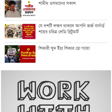
শামীম ওসমানের সকাল
যে দশটি লক্ষণ থাকলে আপনি জর্জ বার্নার্ড
শয়ের চরিত্র লেডি ব্রিটুমার্ট
শিকারী খুদ ইঁহা শিকার হো গ্যায়া