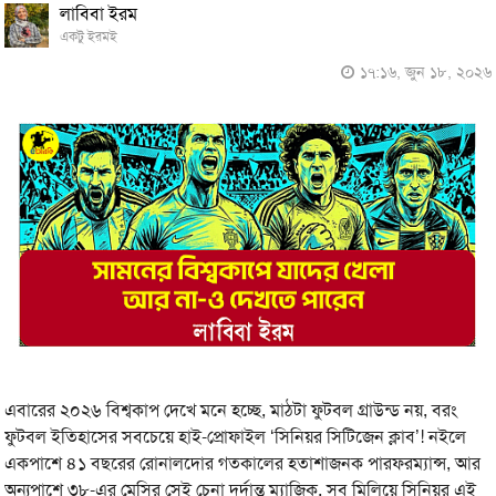
লাবিবা ইরম
একটু ইরমই
১৭:১৬, জুন ১৮, ২০২৬
এবারের ২০২৬ বিশ্বকাপ দেখে মনে হচ্ছে, মাঠটা ফুটবল গ্রাউন্ড নয়, বরং
ফুটবল ইতিহাসের সবচেয়ে হাই-প্রোফাইল ‘সিনিয়র সিটিজেন ক্লাব’! নইলে
একপাশে ৪১ বছরের রোনালদোর গতকালের হতাশাজনক পারফরম্যান্স, আর
অন্যপাশে ৩৮-এর মেসির সেই চেনা দুর্দান্ত ম্যাজিক, সব মিলিয়ে সিনিয়র এই