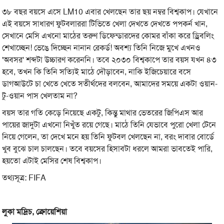
৩৮ বছর বয়সে এসে LM10 এবার খেলছেন তার ছয় নম্বর বিশ্বকাপ। যেখানে
এই বয়সে সাধারণ ফুটবলাররা টিভিতে খেলা দেখতে দেখতে পপকর্ন খান,
সেখানে মেসি এখনো মাঠের তরুণ ডিফেন্ডারদের কোমর বাঁকা করে ড্রিবলিং
শেখাচ্ছেন! ভেঙে দিচ্ছেন নানান রেকর্ড! অবশ্য তিনি নিজে মুখে এখনও
'অবসর' শব্দটা উচ্চারণ করেননি। তবে ২০৩০ বিশ্বকাপে তার বয়স যখন ৪৩
হবে, তখন কি তিনি সত্যিই মাঠে দৌড়াবেন, নাকি ইজিচেয়ারে বসে
ডাগআউটে চা খেতে খেতে সতীর্থদের বলবেন, আমাদের সময়ে একটা ওয়ান-
টু-ওয়ান পাস খেলতাম না?
বয়স তার গতি কেড়ে নিয়েছে একটু, কিন্তু মাথার ভেতরের জিপিএস আর
পায়ের জাদুটা এখনো নিখুঁত রয়ে গেছে। মাঠে তিনি যেভাবে পুরো খেলা টেনে
নিয়ে গেলেন, তা দেখে মনে হয় তিনি ফুটবল খেলছেন না, বরং দাবার বোর্ডে
খুব বুঝে চাল চালছেন। তবে বয়সের হিসাবটা ধরলে আমরা ভাবতেই পারি,
হয়তো এটাই মেসির শেষ বিশ্বকাপ।
তথ্যসূত্র: FIFA
লুকা মদ্রিচ, ক্রোয়েশিয়া