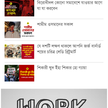
বিরোধীদল কোনো সমাবেশে যাওয়ার আগে
যা যা করবেন
শামীম ওসমানের সকাল
যে দশটি লক্ষণ থাকলে আপনি জর্জ বার্নার্ড
শয়ের চরিত্র লেডি ব্রিটুমার্ট
শিকারী খুদ ইঁহা শিকার হো গ্যায়া