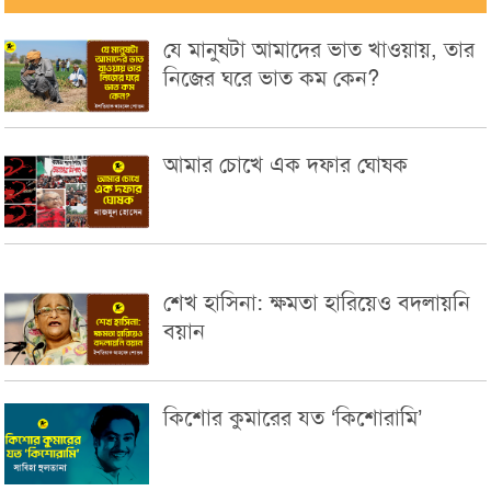
যে মানুষটা আমাদের ভাত খাওয়ায়, তার
নিজের ঘরে ভাত কম কেন?
আমার চোখে এক দফার ঘোষক
শেখ হাসিনা: ক্ষমতা হারিয়েও বদলায়নি
বয়ান
কিশোর কুমারের যত ‘কিশোরামি’