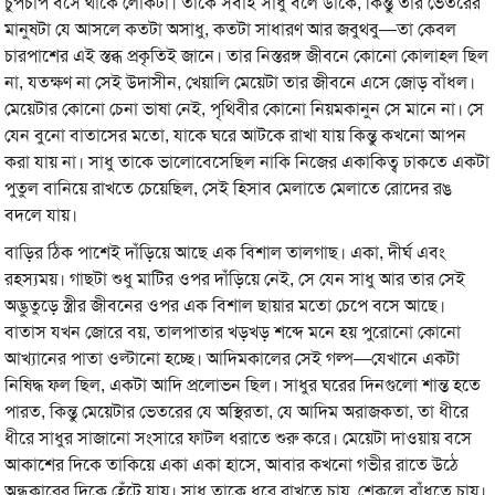
চুপচাপ বসে থাকে লোকটা। তাকে সবাই সাধু বলে ডাকে, কিন্তু তার ভেতরের
মানুষটা যে আসলে কতটা অসাধু, কতটা সাধারণ আর জবুথবু—তা কেবল
চারপাশের এই স্তব্ধ প্রকৃতিই জানে। তার নিস্তরঙ্গ জীবনে কোনো কোলাহল ছিল
না, যতক্ষণ না সেই উদাসীন, খেয়ালি মেয়েটা তার জীবনে এসে জোড় বাঁধল।
মেয়েটার কোনো চেনা ভাষা নেই, পৃথিবীর কোনো নিয়মকানুন সে মানে না। সে
যেন বুনো বাতাসের মতো, যাকে ঘরে আটকে রাখা যায় কিন্তু কখনো আপন
করা যায় না। সাধু তাকে ভালোবেসেছিল নাকি নিজের একাকিত্ব ঢাকতে একটা
পুতুল বানিয়ে রাখতে চেয়েছিল, সেই হিসাব মেলাতে মেলাতে রোদের রঙ
বদলে যায়।
বাড়ির ঠিক পাশেই দাঁড়িয়ে আছে এক বিশাল তালগাছ। একা, দীর্ঘ এবং
রহস্যময়। গাছটা শুধু মাটির ওপর দাঁড়িয়ে নেই, সে যেন সাধু আর তার সেই
অদ্ভুতুড়ে স্ত্রীর জীবনের ওপর এক বিশাল ছায়ার মতো চেপে বসে আছে।
বাতাস যখন জোরে বয়, তালপাতার খড়খড় শব্দে মনে হয় পুরোনো কোনো
আখ্যানের পাতা ওল্টানো হচ্ছে। আদিমকালের সেই গল্প—যেখানে একটা
নিষিদ্ধ ফল ছিল, একটা আদি প্রলোভন ছিল। সাধুর ঘরের দিনগুলো শান্ত হতে
পারত, কিন্তু মেয়েটার ভেতরের যে অস্থিরতা, যে আদিম অরাজকতা, তা ধীরে
ধীরে সাধুর সাজানো সংসারে ফাটল ধরাতে শুরু করে। মেয়েটা দাওয়ায় বসে
আকাশের দিকে তাকিয়ে একা একা হাসে, আবার কখনো গভীর রাতে উঠে
অন্ধকারের দিকে হেঁটে যায়। সাধু তাকে ধরে রাখতে চায়, শেকলে বাঁধতে চায়।