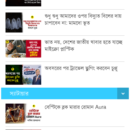
শুধু শুধু আমাদের ওপর বিদ্যুত বিলের দায়
চাপাবেন না: মামদো ভূত
ভাত নয়, দেশের জাতীয় খাবার হতে যাচ্ছে
মাইক্রো প্লাস্টিক
অবসরের পর ট্র্যাভেল ভ্লগিং করবেন চুপ্পু
স্যাটায়ার
বেস্টিকে ব্লক মারার রোমান Aura