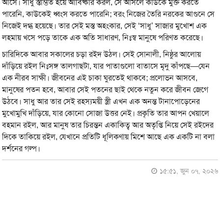
আসে। সাধু স্তম্ভিত হয়ে আবিষ্কার করল, সে আসলে কাউকে মুক্ত করতে
পারেনি, কাউকেই ধ্বংস করতে পারেনি; বরং নিজের তৈরি নরকের আগুনে সে
নিজেই দগ্ধ হয়েছে। তার সেই মস্ত অহংকার, সেই ‘সাধু’ সাজার মুখোশ এক
লহমায় খসে পড়ে তাকে এক অতি সাধারণ, নিঃস্ব মানুষে পরিণত করেছে।
চারিদিকে আবার সকালের চড়া রইদ উঠল। সেই সোনালী, নিষ্ঠুর আলোয়
দাঁড়িয়ে রইল নিঃসঙ্গ তালগাছটা, যার পাতাগুলো বাতাসে মৃদু কাঁপছে—যেন
এক নীরব সাক্ষী। জীবনের এই চাকা ঘুরতেই থাকবে; প্রলোভন আসবে,
মানুষের পতন হবে, আবার সেই পতনের ছাই থেকে নতুন করে জীবন জেগে
উঠবে। সাধু আর তার সেই রহস্যময়ী স্ত্রী এখন এক অনন্ত টানাপোড়েনের
মুখোমুখি দাঁড়িয়ে, যার কোনো সোজা উত্তর নেই। প্রকৃতি তার আপন খেয়ালে
বহমান রইল, আর মানুষ তার চিরন্তন একাকিত্ব আর অতৃপ্তি নিয়ে সেই রইদের
দিকে তাকিয়ে রইল, যেখানে প্রতিটি ধূলিকণায় মিশে আছে এক একটি না বলা
দর্শনের গল্প।
১৫:৫১, জুন ০৭, ২০২৬