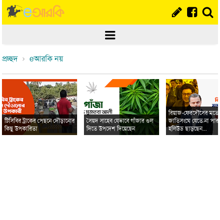
প্রচ্ছদ
eআরকি নয়
রিয়াজ-ফেরদৌসের মত
টিসিবির ট্রাকের পেছনে দৌড়ানোর
সৈয়দ সাহেব যেভাবে গাঁজার গুল
জাতিসংঘে যেতে না পার
কিছু উপকারিতা
দিতে উপদেশ দিয়েছেন
হলিউড ছাড়ছেন...