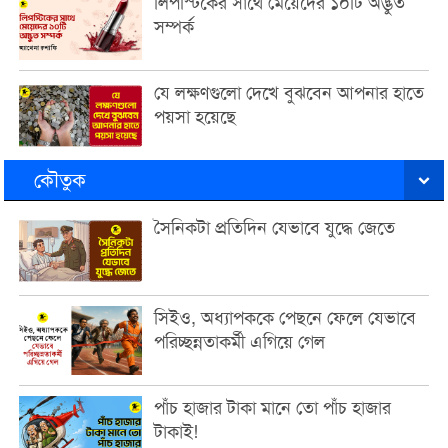
লিপস্টিকের সাথে মেয়েদের ১০টি অদ্ভুত
সম্পর্ক
যে লক্ষণগুলো দেখে বুঝবেন আপনার হাতে
পয়সা হয়েছে
কৌতুক
সৈনিকটা প্রতিদিন যেভাবে যুদ্ধে জেতে
সিইও, অধ্যাপককে পেছনে ফেলে যেভাবে
পরিচ্ছন্নতাকর্মী এগিয়ে গেল
পাঁচ হাজার টাকা মানে তো পাঁচ হাজার
টাকাই!