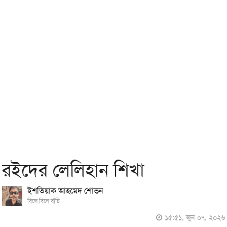
রইদের লেলিহান শিখা
ইশতিয়াক আহমেদ শোভন
রিলে রিলে বাঁচি
১৫:৫১, জুন ০৭, ২০২৬