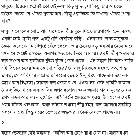
মানুষের চিরন্তন স্বভাবই তো এই—যা কিছু সুন্দর, যা কিছু তার আয়ত্তের
বাইরে, তাকে সে খাঁচায় পুরতে চায়। কিন্তু প্রকৃতিকে কি কখনো খাঁচায় পোরা
যায়?
সাধুর মনে তখন লোভ আর সন্দেহের বীজ বুনে দিচ্ছে চারপাশের চেনা জগৎ।
একটা জমি, দুটো গরু, একটুখানি বৈষয়িক স্বস্তি—এইসবের লোভ মানুষকে
কেমন করে যেন আষ্টেপৃষ্ঠে বেঁধে ফেলে। তার চেয়েও বড় অন্ধকার নেমে আসে
যখন সে মেয়েটার গর্ভের অনাগত সন্তানের দিকে তাকায়। একটা তীব্র অহংকার
আর সংশয় তার বুকটাকে কুঁড়ে কুঁড়ে খেতে থাকে—এই সন্তান কি তার? নাকি
এই বিশ্বচরাচরের অন্য কোনো শক্তির? যে সাধু নিজেকে মহৎ ভাবত, শান্ত
ভাবত, সে আবিষ্কার করে তার নিজের ভেতরেই লুকিয়ে আছে এক ভয়ানক
ক্রোধ আর হিংস্রতা। তালের ফল পেড়ে যখন খাওয়া হয়, সেই প্রতিটি কামড়ে
যেন লুকিয়ে থাকে এক আদিম অপরাধবোধ। জ্ঞান আসার পর মানুষের যেমন
প্রথম লজ্জা আর পতন হয়েছিল, এই নির্জন প্রান্তরে সাধুরও ঠিক তেমন একটা
পতন ঘটতে শুরু করে। অথচ বাইরে তখনো তীব্র রইদ, চড়া আলোয় সবকিছু
ঝলসে যাচ্ছে, কিন্তু ঘরের ভেতরের অন্ধকারটা কেউ দেখতে পাচ্ছে না।
২
ঘরের ভেতরের সেই অন্ধকার একদিন আর চেপে রাখা গেল না। মানুষ যখন