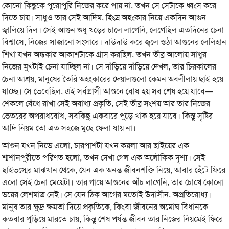
কোনো কিছুকে পুরোপুরি নিজের করে পায় না, তখন সে সেটাকে ধ্বংস করে
দিতে চায়। সাধুও তার সেই আদিম, হিংস্র অহংকার নিয়ে একদিন আগুন
জ্বালিয়ে দিল। সেই আগুন শুধু খড়ের চালে লাগেনি, লেগেছিল এতদিনের চেনা
বিশ্বাসে, নিজের সাজানো সংসারে। দাউদাউ করে জ্বলে ওঠা আগুনের লেলিহান
শিখা যখন অন্ধকার আকাশটাকে গ্রাস করছিল, তখন তীব্র আলোয় সাধুর
নিজের মুখটাই চেনা যাচ্ছিল না। সে দাঁড়িয়ে দাঁড়িয়ে দেখল, তার চিরকালের
চেনা আশ্রয়, মানুষের তৈরি অহংকারের দেয়ালগুলো কেমন অবলীলায় ছাই হয়ে
যাচ্ছে। সে ভেবেছিল, এই সর্বগ্রাসী আগুনে বোধ হয় সব শেষ হয়ে যাবে—
শেকলে বেঁধে রাখা সেই অবাধ্য প্রকৃতি, সেই তীব্র সংশয় আর তার নিজের
ভেতরের অপরাধবোধ, সবকিছু একবারে পুড়ে খাক হয়ে যাবে। কিন্তু সৃষ্টির
আদি নিয়ম তো এত সহজে মুছে ফেলা যায় না।
আগুন যখন নিভে এলো, চারপাশটা যখন কয়লা আর ছাইয়ের এক
শ্মশানপুরীতে পরিণত হলো, তখন দেখা গেল এক অলৌকিক দৃশ্য। সেই
ছাইভস্মের মাঝখান থেকে, যেন এক অনন্ত জীবনশক্তি নিয়ে, আবার হেঁটে ফিরে
এলো সেই চেনা মেয়েটা। তার গায়ে আগুনের আঁচ লাগেনি, তার চোখে কোনো
ভয়ের লেশমাত্র নেই। সে যেন ঠিক আগের মতোই উদাসীন, অপ্রতিরোধ্য।
মানুষ তার ক্ষুদ্র ক্ষমতা দিয়ে প্রকৃতিকে, কিংবা জীবনের অমোঘ বিধানকে
কতবার পুড়িয়ে মারতে চায়, কিন্তু শেষ পর্যন্ত জীবন তার নিজের নিয়মেই ফিরে