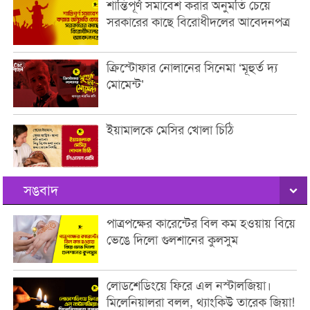
শান্তিপূর্ণ সমাবেশ করার অনুমতি চেয়ে
সরকারের কাছে বিরোধীদলের আবেদনপত্র
ক্রিস্টোফার নোলানের সিনেমা ‘মূহুর্ত দ্য
মোমেন্ট’
ইয়ামালকে মেসির খোলা চিঠি
সঙবাদ
পাত্রপক্ষের কারেন্টের বিল কম হওয়ায় বিয়ে
ভেঙে দিলো গুলশানের কুলসুম
লোডশেডিংয়ে ফিরে এল নস্টালজিয়া।
মিলেনিয়ালরা বলল, থ্যাংকিউ তারেক জিয়া!