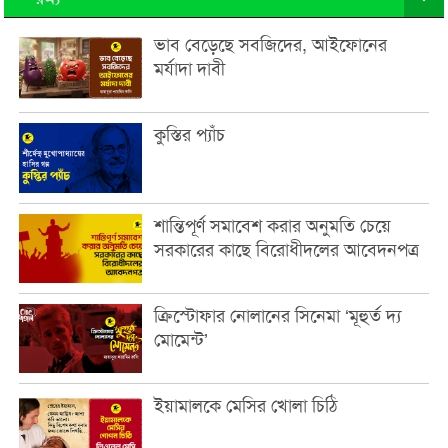
ভাব বেড়েছে সবজিদের, আইফোনের
মর্যাদা দাবী
কুস্তির প্যাঁচ
শান্তিপূর্ণ সমাবেশ করার অনুমতি চেয়ে
সরকারের কাছে বিরোধীদলের আবেদনপত্র
ক্রিস্টোফার নোলানের সিনেমা ‘মূহুর্ত দ্য
মোমেন্ট’
ইয়ামালকে মেসির খোলা চিঠি