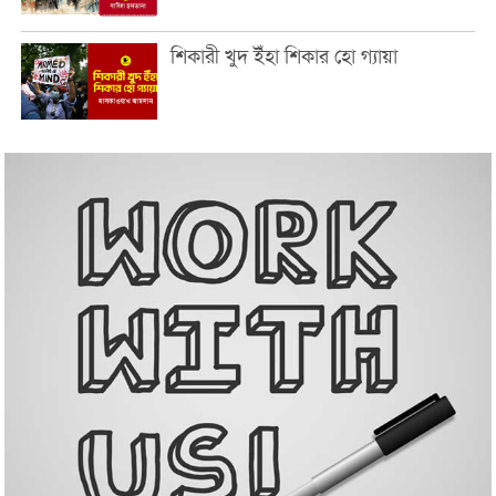
শিকারী খুদ ইঁহা শিকার হো গ্যায়া