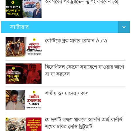
অবসরের পর ট্র্যাভেল ভ্লগিং করবেন চুপ্পু
স্যাটায়ার
বেস্টিকে ব্লক মারার রোমান Aura
বিরোধীদল কোনো সমাবেশে যাওয়ার আগে
যা যা করবেন
শামীম ওসমানের সকাল
যে দশটি লক্ষণ থাকলে আপনি জর্জ বার্নার্ড
শয়ের চরিত্র লেডি ব্রিটুমার্ট