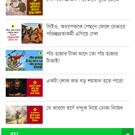
সিইও, অধ্যাপককে পেছনে ফেলে যেভাবে
পরিচ্ছন্নতাকর্মী এগিয়ে গেল
পাঁচ হাজার টাকা মানে তো পাঁচ হাজার
টাকাই!
একটা লোক কত বড় শয়তান হতে পারে!
যে কারণে স্বর্গে বন্দুক নিয়ে ঢোকা নিষেধ
রম্য