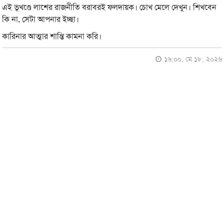
এই ভূখণ্ডে লাশের রাজনীতি বরাবরই ফলদায়ক। চোখ মেলে দেখুন। শিখবেন
কি না, সেটা আপনার ইচ্ছা।
কারিনার আত্মার শান্তি কামনা করি।
১৬:০০, মে ১৮, ২০২৬