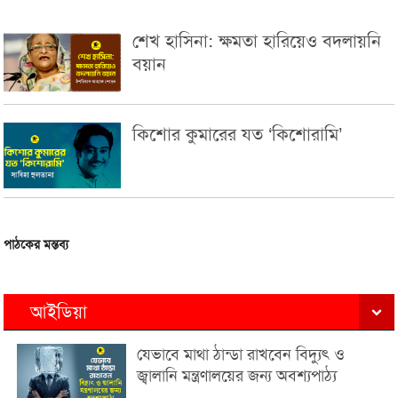
শেখ হাসিনা: ক্ষমতা হারিয়েও বদলায়নি
বয়ান
কিশোর কুমারের যত ‘কিশোরামি’
পাঠকের মন্তব্য
আইডিয়া
যেভাবে মাথা ঠান্ডা রাখবেন বিদ্যুৎ ও
জ্বালানি মন্ত্রণালয়ের জন্য অবশ্যপাঠ্য