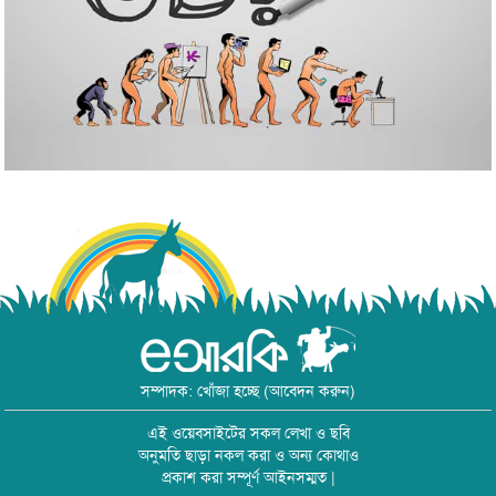
সম্পাদক: খোঁজা হচ্ছে (আবেদন করুন)
এই ওয়েবসাইটের সকল লেখা ও ছবি
অনুমতি ছাড়া নকল করা ও অন্য কোথাও
প্রকাশ করা সম্পূর্ণ আইনসম্মত |