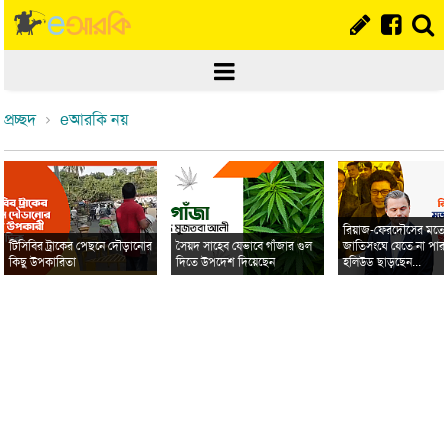
প্রচ্ছদ
eআরকি নয়
রিয়াজ-ফেরদৌসের মত
টিসিবির ট্রাকের পেছনে দৌড়ানোর
সৈয়দ সাহেব যেভাবে গাঁজার গুল
জাতিসংঘে যেতে না পার
কিছু উপকারিতা
দিতে উপদেশ দিয়েছেন
হলিউড ছাড়ছেন...