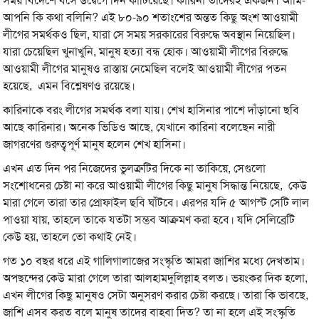
সময় বিদেশে বসে উদ্বেগে দিন কাটিয়েছে। কারিনা তাদেরই একজন। আমি-
আপনি কি কথা বলিনি? এই ৮০-৯০ শতাংশের অন্তত কিছু অংশ আওয়ামী
লীগের সমর্থকও ছিল, যারা সে সময় সরকারের বিরুদ্ধে অবস্থান নিয়েছিল।
যারা চেয়েছিল খুনাখুনি, মানুষ হত্যা বন্ধ হোক। আওয়ামী লীগের বিরুদ্ধে
আওয়ামী লীগের মানুষও রাস্তায় নেমেছিল বলেই আওয়ামী লীগের পতন
হয়েছে, এমন বিশ্লেষণও রয়েছে।
কারিনাকে বরং লীগের সমর্থক বলা যায়। শেখ হাসিনার পাশে দাঁড়ানো ছবি
আছে কারিনার। অনেক ভিডিও আছে, যেখানে কারিনা বলেছেন নারী
জাগরণের গুরুত্বপূর্ণ মানুষ হলেন শেখ হাসিনা।
এখন এত দিন পর নিজেদের ভুলত্রুটির দিকে না তাকিয়ে, সেগুলো
সংশোধনের চেষ্টা না করে আওয়ামী লীগের কিছু মানুষ সিদ্ধান্ত নিয়েছে, কেউ
মারা গেলে তারা তার প্রোফাইল ছবি ঘাঁটবে। এরপর যদি ৫ আগস্ট সেটি লাল
পাওয়া যায়, তাহলে তাকে যতটা সম্ভব আক্রমণ করা হবে। যদি সেলিব্রেটি
কেউ হয়, তাহলে তো কথাই নেই।
গত ১০ বছর ধরে এই গালিগালাজের সংস্কৃতি আমরা জাশির মধ্যে দেখতাম।
অপছন্দের কেউ মারা গেলে তারা আলহামদুলিল্লাহ বলত। ভয়ংকর দিক হলো,
এখন লীগের কিছু মানুষও সেটা অনুসরণ করার চেষ্টা করছে। তারা কি ভাবছে,
জাশি এসব করত বলে মানুষ তাদের বাহবা দিত? তা না হলে এই সংস্কৃতি