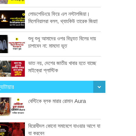
লোডশেডিংয়ে ফিরে এল নস্টালজিয়া।
মিলেনিয়ালরা বলল, থ্যাংকিউ তারেক জিয়া!
শুধু শুধু আমাদের ওপর বিদ্যুত বিলের দায়
চাপাবেন না: মামদো ভূত
ভাত নয়, দেশের জাতীয় খাবার হতে যাচ্ছে
মাইক্রো প্লাস্টিক
্যাটায়ার
বেস্টিকে ব্লক মারার রোমান Aura
বিরোধীদল কোনো সমাবেশে যাওয়ার আগে যা
যা করবেন