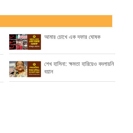
আমার চোখে এক দফার ঘোষক
শেখ হাসিনা: ক্ষমতা হারিয়েও বদলায়নি
বয়ান