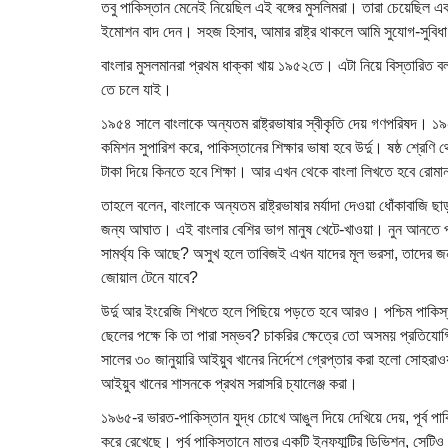
তবু পাকিস্তান মেনেই নিয়েছিল এই বঙ্গের মুসলিমরা। তারা চেয়েছিল একটা
ইমোশন বাদ দেন। সহজ হিসাব, আমার রাষ্ট্র থাকলে আমি সুযোগ-সুবিধ
বাংলার মুসলমানরা প্রথম ধাক্কা খায় ১৯৫২তে। এটা নিয়ে বিস্তারিত
তে চলে যাই।
১৯৫৪ সালে বাংলাকে অন্যতম রাষ্ট্রভাষার স্বীকৃতি দেয় গণপরিষদ। ১
কমিশন সুপারিশ করে, পাকিস্তানের শিক্ষার ভাষা হবে উর্দু। ষষ্ঠ শ্রেণ
টাকা দিয়ে কিনতে হবে শিক্ষা। আর এখন থেকে বাংলা লিখতে হবে রোম
তাহলে বলেন, বাংলাকে অন্যতম রাষ্ট্রভাষার মর্যাদা দেওয়া ধোঁকাবাজি 
জন্য আঘাত। এই বাংলার বেশির ভাগ মানুষ খেটে-খাওয়া। নুন আনতে পান
সামর্থ্য কি আছে? অসুখ হলে তাবিজই এখন যাদের মূল ভরসা, তাদের জন
জোয়াল টেনে যাবে?
উর্দু আর ইংরেজি শিখতে হলে পিছিয়ে পড়তে হবে আরও। পশ্চিম পাকিস্তা
ছেলের পক্ষে কি তা পারা সম্ভব? চাকরির ক্ষেত্রে তো অসময় প্রতিয
সালের ৩০ জানুয়ারি আইয়ুব খানের নির্দেশে গ্রেপ্তার করা হলো সোহরা
আইয়ুব খানের শাসনকে প্রথম সরাসরি চ্যালেঞ্জ করা।
১৯৬৫-র ভারত-পাকিস্তান যুদ্ধ চোখে আঙুল দিয়ে দেখিয়ে দেয়, পূর্ব পাক
করে রেখেছে। পূর্ব পাকিস্তানে মাত্র একটি ইনফ্যান্ট্রি ডিভিশন, সেটিও 