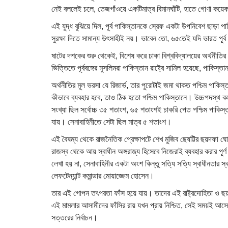
নেই বললেই চলে, তেজগাঁওয়ে একটিমাত্র বিমানঘাঁটি, হাতে গোণা 
এই যুদ্ধ বুঝিয়ে দিল, পূর্ব পাকিস্তানকে স্রেফ একটা উপনিবেশ ছাড়া প
সুরক্ষা দিতে সামান্য উৎসাহীই নয়। ভাবেন তো, ৬৫তেই যদি ভারত পূর্
ষাটের দশকের শুরু থেকেই, বিশেষ করে ঢাকা বিশ্ববিদ্যালয়ের অর্থনীতির
ভিত্তিতে পূর্ববঙ্গের মুসলিমরা পাকিস্তান রাষ্ট্রে সামিল হয়েছে, পাকিস
অর্থনীতির মূল ভরসা যে রিজার্ভ, তার পুরোটাই জমা থাকত পশ্চিম পাক
কীভাবে ব্যবহার হবে, তাও ঠিক হতো পশ্চিম পাকিস্তানে। উচ্চপদস্থ কর্মক
সংখ্যা ছিল সর্বোচ্চ ৩৫ শতাংশ, ৬৫ শতাংশই চাকরি পেত পশ্চিম পাকিস্
যায়। সেনাবাহিনীতে সেটা ছিল মাত্র ৫ শতাংশ।
এই বৈষম্য থেকে রাজনৈতিক প্রেক্ষাপটে শেখ মুজিব ছেষট্টির ছয়দফা ঘোষ
রাজস্ব থেকে আয় স্বাধীন অঙ্গরাজ্য হিসেবে নিজেরাই ব্যবহার করার প
লেখা হয় না, সেনাবাহিনীর একটা অংশ কিন্তু সত্যি সত্যি স্বাধীনতার স
লেফটেন্যান্ট কমান্ডার মোয়াজ্জেম হোসেন।
তার এই গোপন তৎপরতা ফাঁস হয়ে যায়। তাদের এই রাষ্ট্রদোহিতা ও ছয়
এই মামলার আসামীদের ফাঁসির রায় যখন প্রায় নিশ্চিত, সেই সময়ই
সত্তরের নির্বাচন।