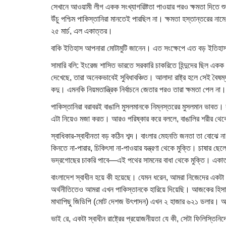
সেখানে আওয়ামী লীগ একক সংখ্যাগরিষ্টতা পাওয়ার পরও ক্ষমতা দিতে শুরু
উঁচু পশ্চিম পাকিস্তানিরা মানতেই পারছিল না। ক্ষমতা হস্তান্তরের ন
২৫ মার্চ, এল একাত্তর।
বাকি ইতিহাস আপনারা মোটামুটি জানেন। এত সংক্ষেপে এত বড় ইতিহাস 
সামারি বলি: ইংরেজ শাসিত ভারতে সরকারি চাকরিতে হিন্দুদের ছিল এ
দেখেছে, তারা অনেকভাবেই সুবিধাবঞ্চিত। আলাদা রাষ্ট্র হলে সেই বৈষম্য 
কদু। এমনকি নিয়মতান্ত্রিক নির্বাচনে জেতার পরও তারা ক্ষমতা পেল না।
পাকিস্তানিরা বরাবরই বাঙালি মুসলমানকে নিম্নস্তরের মুসলমান ভাবত। বা
এটা নিয়েও মজা করত। আরও পরিষ্কার করে বললে, বাঙালির শরীর থেকে
স্বাধিকার-স্বাধীনতা বড় কঠিন শব্দ। বাংলার মেহনতি জনতা তা বোঝে না।
কিনতে না-পারার, চিকিৎসা না-পাওয়ার যন্ত্রণা থেকে মুক্তি। চাষার ছে
ভদ্রগোছের চাকরি পাবে—এই পথের সামনের বাধা থেকে মুক্তি। একাত্
বাংলাদেশ স্বাধীন হয়ে কী হয়েছে। যেমন ধরেন, আমরা নিজেদের একটা 
অর্থনীতিতেও আমরা এখন পাকিস্তানকে হারিয়ে দিয়েছি। আজকের হিসাবেই
মাথাপিছু জিডিপি (মোট দেশজ উৎপাদন) এখন ২ হাজার ৬২১ ডলার। অ
ভাই রে, একটা স্বাধীন রাষ্ট্রের প্রয়োজনীয়তা যে কী, সেটা ফিলিস্ত