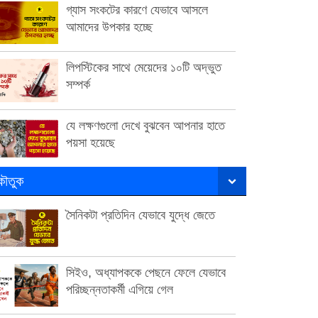
গ্যাস সংকটের কারণে যেভাবে আসলে
আমাদের উপকার হচ্ছে
লিপস্টিকের সাথে মেয়েদের ১০টি অদ্ভুত
সম্পর্ক
যে লক্ষণগুলো দেখে বুঝবেন আপনার হাতে
পয়সা হয়েছে
ৌতুক
সৈনিকটা প্রতিদিন যেভাবে যুদ্ধে জেতে
সিইও, অধ্যাপককে পেছনে ফেলে যেভাবে
পরিচ্ছন্নতাকর্মী এগিয়ে গেল