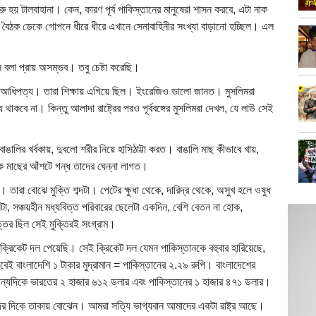
 হয় টালবাহানা। কেন, কারণ পূর্ব পাকিস্তানের মানুষেরা শাসন করবে, এটা নাক
ামে বৈঠক ডেকে গোপনে ধীরে ধীরে এখানে সেনাবাহিনীর সংখ্যা বাড়ানো হচ্ছিল। এল
বলা প্রায় অসম্ভব। তবু চেষ্টা করেছি।
কক আধিপত্য। তারা শিক্ষায় এগিয়ে ছিল। ইংরেজিও ভালো জানত। মুসলিমরা
থাকবে না। কিন্তু আলাদা রাষ্ট্রের পরও পূর্ববঙ্গের মুসলিমরা দেখল, যে লাউ সেই
ঙালির খর্বকায়, দুবলো শরীর নিয়ে হাসিঠাট্টা করত। বাঙালি মাছ কীভাবে খায়,
 মাছের আঁশটে গন্ধ তাদের ঘেন্না লাগত।
 তারা বোঝে মুক্তি শব্দটা। পেটের ক্ষুধা থেকে, দারিদ্র থেকে, অসুখ হলে ওষুধ
লেটা, সঞ্চয়হীন মধ্যবিত্ত পরিবারের ছেলেটা একদিন, বেশি বেতন না হোক,
তর ছিল সেই মুক্তিরই সংগ্রাম।
ক্রিকেট দল পেয়েছি। সেই ক্রিকেট দল যেমন পাকিস্তানকে বহুবার হারিয়েছে,
 বাংলাদেশি ১ টাকার মুদ্রামান = পাকিস্তানের ২.২৯ রুপি। বাংলাদেশের
ন্যদিকে ভারতের ২ হাজার ৬১২ ডলার এবং পাকিস্তানের ১ হাজার ৪৭১ ডলার।
িনিদের দিকে তাকায় বোঝেন। আমরা সত্যি ভাগ্যবান আমাদের একটা রাষ্ট্র আছে।