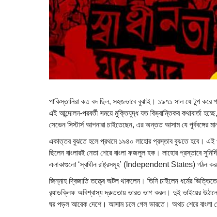
পাকিস্তানিরা কত বদ ছিল, সহজভাবে বুঝাই। ১৯৭১ সাল যে টুপ করে 
এই আন্দোলন-পরবর্তী সময়ে মুক্তিযুদ্ধ যত বিভ্রান্তিকর কথাবার্তা হচ
সেভেন সিস্টার্স আপনারা চাইতেছেন, এর অন্তত আসাম যে পূর্ববঙ্গের 
একাত্তর বুঝতে হলে প্রথমে ১৯৪০ লাহোর প্রস্তাব বুঝতে হবে। এই প্র
ছিলেন বাংলারই নেতা শেরে বাংলা ফজলুল হক। লাহোর প্রস্তাবে সুনির্দিষ্ট
এলাকাগুলো ‌‘স্বাধীন রাষ্ট্রসমূহ’ (Independent States) গঠন করতে 
জিন্নাহ দ্বিজাতি তত্ত্বে অটল থাকলেন। তিনি চাইলেন ধর্মের ভিত্তিত
র‍্যাডক্লিফ অবিশ্বাস্য দ্রুততায় ভারত ভাগ করল। দুই ভাইয়ের উঠা
ঘর পড়ল আরেক দেশে। আসাম চলে গেল ভারতে। অথচ শেরে বাংলা ভেবেছি