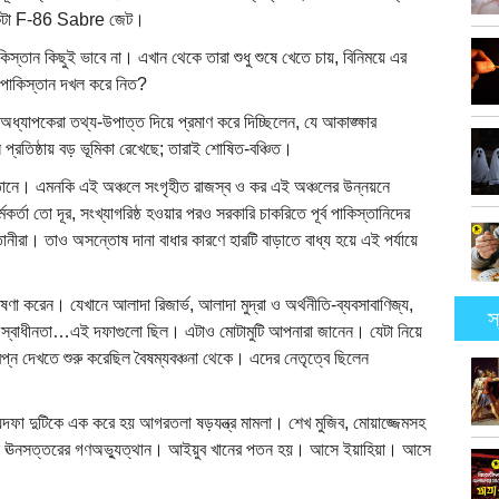
কয়েকটা F-86 Sabre জেট।
াকিস্তান কিছুই ভাবে না। এখান থেকে তারা শুধু শুষে খেতে চায়, বিনিময়ে এর
ব পাকিস্তান দখল করে নিত?
 অধ্যাপকেরা তথ্য-উপাত্ত দিয়ে প্রমাণ করে দিচ্ছিলেন, যে আকাঙ্ক্ষার
্তান প্রতিষ্ঠায় বড় ভূমিকা রেখেছে; তারাই শোষিত-বঞ্চিত।
িস্তানে। এমনকি এই অঞ্চলে সংগৃহীত রাজস্ব ও কর এই অঞ্চলের উন্নয়নে
র্তা তো দূর, সংখ্যাগরিষ্ঠ হওয়ার পরও সরকারি চাকরিতে পূর্ব পাকিস্তানিদের
তানীরা। তাও অসন্তোষ দানা বাধার কারণে হারটি বাড়াতে বাধ্য হয়ে এই পর্যায়ে
ণা করেন। যেখানে আলাদা রিজার্ভ, আলাদা মুদ্রা ও অর্থনীতি-ব্যবসাবাণিজ্য,
স
ূর্ণ স্বাধীনতা…এই দফাগুলো ছিল। এটাও মোটামুটি আপনারা জানেন। যেটা নিয়ে
্বপ্ন দেখতে শুরু করেছিল বৈষম্যবঞ্চনা থেকে। এদের নেতৃত্বে ছিলেন
দফা দুটিকে এক করে হয় আগরতলা ষড়যন্ত্র মামলা। শেখ মুজিব, মোয়াজ্জেমসহ
 আসে ঊনসত্তরের গণঅভ্যুত্থান। আইয়ুব খানের পতন হয়। আসে ইয়াহিয়া। আসে