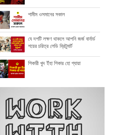
শামীম ওসমানের সকাল
যে দশটি লক্ষণ থাকলে আপনি জর্জ বার্নার্ড
শয়ের চরিত্র লেডি ব্রিটুমার্ট
শিকারী খুদ ইঁহা শিকার হো গ্যায়া