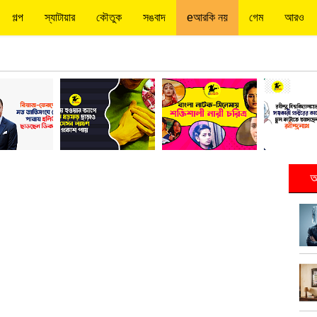
গল্প
স্যাটায়ার
কৌতুক
সঙবাদ
eআরকি নয়
গেম
আরও
আ