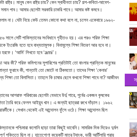
 রাষ্ট্র। মানুষ কেন রাষ্ট্র চায়? কেন স্বাধীনতা চায়? গল্প-কবিতা-আবেগ-
া সমান পাব। আমার ছেলেটা সরকারি চাকরি পাবে। আমার কষ্ট কমবে।
 বললাম না। যেটা নিয়ে কেউ তেমন কোনো কথা বলে না, চলেন একেবারে ১৯৬২-
৯৫৬ সালে সেটি পাকিস্তানের সংবিধানে গৃহীতও হয়। এর পরও শরিফ শিক্ষা
ি থেকে ইংরেজি হতে হবে বাধ্যতামূলক। বিনামূল্যে শিক্ষা বিতরণ আর হবে না।
ান হরফে। ‌‘আমি’ লিখতে হবে ‌‘ami’।
ছাড়া আর কী? শরিফ কমিশনের সুপারিশের প্রতিটাই তো বাংলার প্রান্তিক মানুষের
্তা ফুরাবে কী, পান্তাই তো জোটে না ঠিকমতো। তাদের শিক্ষা ‌‘কেনার’
্য শিক্ষা তো বিলাসিতা। তাহলে কি চাষার ছেলে কখনো শিক্ষা পাবে না? আজীবন
স
নের আশরাফ পরিবারের ছেলেটা যেভাবে উর্দু পারে, পূর্বের একজন কৃষকের
োগিতা তৈরি করে ফেলল আইয়ুব খান। এ জন্যই ছাত্ররা রুখে দাঁড়াল। ১৯৬২
ওয়ারর্দীকে। সেখান থেকেই এই আন্দোলন ফুঁসে ওঠে। শিক্ষা আন্দোলন ছিল
িস্তানকে পশ্চিমারা কলোনি ছাড়া তারা কিছুই ভাবেনি। সামরিক দিক দিয়েও দুর্বল
পূর্ণ শক্তিতে ছিল না। হাতেগোণা কয়েকটি মাত্র ট্যাংক, ভারী আর্টিলারি প্রায়