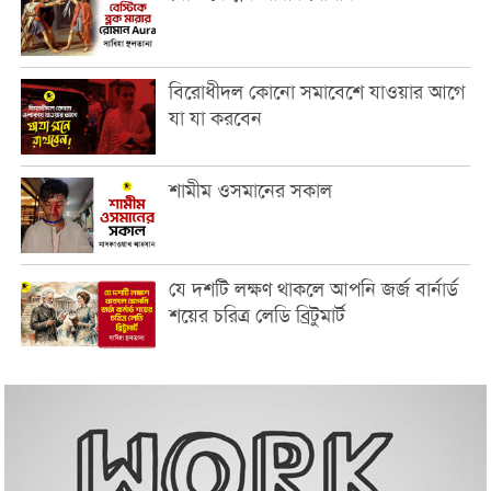
বিরোধীদল কোনো সমাবেশে যাওয়ার আগে
যা যা করবেন
শামীম ওসমানের সকাল
যে দশটি লক্ষণ থাকলে আপনি জর্জ বার্নার্ড
শয়ের চরিত্র লেডি ব্রিটুমার্ট