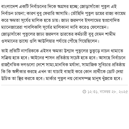
বাংলাদেশ একটি নির্বাচনের দিকে অগ্রসর হচ্ছে; জোড়াসাঁকো পুতুল এই
নির্বাচন চায়না; কারণ বুবু ফেরারি আসামি। তৌহিদি পুতুল ভয়ের রাজ্য কায়েম
করে ক্ষমতা সূর্যের মালিক হতে চায়। জাঢ্য জরদগব ইসলামের স্বপ্রণোদিত
ম্যানেজারেরা পাবলিকলি সূর্যের মালিকানা দাবি করেও ফেলেছেন।
জোড়াসাঁকো পুতুলের জাঢ্য জরদগব ভারতের কর্মচারী বুবু যেমন শামীম
ওসমানের ভাষ্যে ওলি আউলিয়ার পর্যায়ে পৌঁছে গিয়েছিলেন।
তাই প্রতিটি নাগরিককে এইসব ক্ষমতা উন্মাদ পুতুলের ভুতুড়ে নাচন থামাতে
সক্রিয় হতে হবে। আইনের শাসন প্রতিষ্ঠায় সচেষ্ট হতে হবে। আসছে নির্বাচনে
রাজনৈতিক দলগুলো দেশে সাম্য,মানবিক মর্যাদা, সামাজিক সুবিচার প্রতিষ্ঠায়
কি কি অঙ্গীকার করছে এখন তা যাচাই বাছাই করে কোন প্রার্থীকে ভোট দেয়া
উচিত তা স্থির করতে হবে। মার্কার পুতুল নয় বোধসম্পন্ন মানুষ খুঁজতে হবে।
১২:৩১, নভেম্বর ২৮, ২০২৫