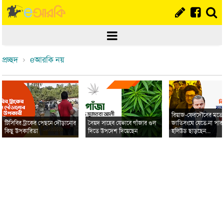
প্রচ্ছদ
eআরকি নয়
রিয়াজ-ফেরদৌসের মত
টিসিবির ট্রাকের পেছনে দৌড়ানোর
সৈয়দ সাহেব যেভাবে গাঁজার গুল
জাতিসংঘে যেতে না পার
কিছু উপকারিতা
দিতে উপদেশ দিয়েছেন
হলিউড ছাড়ছেন...