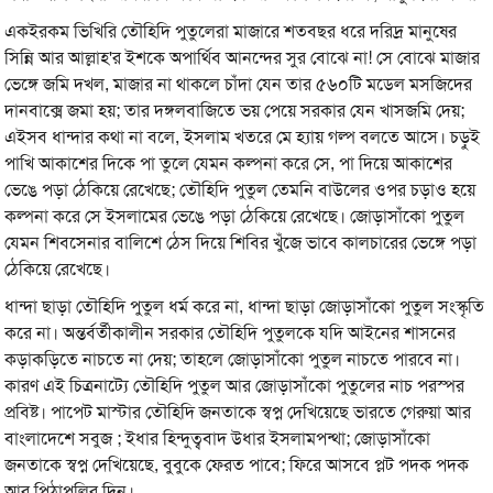
একইরকম ভিখিরি তৌহিদি পুতুলেরা মাজারে শতবছর ধরে দরিদ্র মানুষের
সিন্নি আর আল্লাহ'র ইশকে অপার্থিব আনন্দের সুর বোঝে না! সে বোঝে মাজার
ভেঙ্গে জমি দখল, মাজার না থাকলে চাঁদা যেন তার ৫৬০টি মডেল মসজিদের
দানবাক্সে জমা হয়; তার দঙ্গলবাজিতে ভয় পেয়ে সরকার যেন খাসজমি দেয়;
এইসব ধান্দার কথা না বলে, ইসলাম খতরে মে হ্যায় গল্প বলতে আসে। চড়ুই
পাখি আকাশের দিকে পা তুলে যেমন কল্পনা করে সে, পা দিয়ে আকাশের
ভেঙে পড়া ঠেকিয়ে রেখেছে; তৌহিদি পুতুল তেমনি বাউলের ওপর চড়াও হয়ে
কল্পনা করে সে ইসলামের ভেঙে পড়া ঠেকিয়ে রেখেছে। জোড়াসাঁকো পুতুল
যেমন শিবসেনার বালিশে ঠেস দিয়ে শিবির খুঁজে ভাবে কালচারের ভেঙ্গে পড়া
ঠেকিয়ে রেখেছে।
ধান্দা ছাড়া তৌহিদি পুতুল ধর্ম করে না, ধান্দা ছাড়া জোড়াসাঁকো পুতুল সংস্কৃতি
করে না। অন্তর্বর্তীকালীন সরকার তৌহিদি পুতুলকে যদি আইনের শাসনের
কড়াকড়িতে নাচতে না দেয়; তাহলে জোড়াসাঁকো পুতুল নাচতে পারবে না।
কারণ এই চিত্রনাট্যে তৌহিদি পুতুল আর জোড়াসাঁকো পুতুলের নাচ পরস্পর
প্রবিষ্ট। পাপেট মাস্টার তৌহিদি জনতাকে স্বপ্ন দেখিয়েছে ভারতে গেরুয়া আর
বাংলাদেশে সবুজ ; ইধার হিন্দুত্ববাদ উধার ইসলামপন্থা; জোড়াসাঁকো
জনতাকে স্বপ্ন দেখিয়েছে, বুবুকে ফেরত পাবে; ফিরে আসবে প্লট পদক পদক
আর পিঠাপুলির দিন।