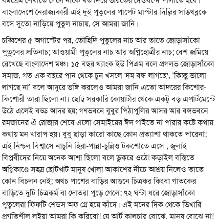
ধর্মপ্রেম শেখাতে গেলে নাকে খত দিয়ে ভারতের দেওবন্দে পালাতে হবে।
বাংলাদেশে নৈরাজ্যকারী এই দুই পুতুলের পাপেট মাস্টার দিল্লির সাউথব্লকে
বসে সুতো নাড়িয়ে পুতুল নাচায়, সে আমরা জানি।
চব্বিশের ৫ অগাস্টের পর, তৌহিদি পুতুলের নাচ আর তাতে জোড়াসাঁকো
পুতুলের প্রতিনাচ; আওয়ামী পুতুলের নাচ আর অগ্নিহোত্রীর নাচ; বেশ জমিয়ে
রেখেছে বাংলাদেশ মঞ্চ। ১৫ বছর থ্যাংক ইউ পিএম বলে প্রগলভ জোড়াসাঁকো
সমাজ, গত এক বছরে পান থেকে চুন খসলে 'দম বন্ধ লাগছে', ‘কিচ্ছু ভালো
লাগছে না’ বলে আদুরে ভঙ্গি করলেও আমরা জানি এতো আদরের কিশোর-
কিশোরী তারা ছিলো না। ছোট্ট সরকারি কোয়ার্টার থেকে একটু বড় এপার্টমেন্টে
উঠে এলেই বড্ড আদর হয়; গণভবনে বুবুর পিঠাপুলির আসর আর বঙ্গভবনে
রমজানের ঐ রোজার শেষে এলো সেমাইয়ের ঈদ গাইতে না পারার কষ্টে কথায়
কথায় মন খারাপ হয়। বুবু ছাড়া কারো কাছে কোন প্রত্যাশা থাকতে পারেনা;
এই নিশ্চল বিশ্বাসে নাচুনি হিরা-পান্না-চুন্নিও টকশোতে এসে , জুলাই
বিপ্লবীদের নিয়ে অনেক আশা ছিলো বলে ডুকরে ওঠে! কড়াইল বস্তিতে
অগ্নিকাণ্ডে সহস্র ছোটখাট মানুষ খোলা আকাশের নীচে আশ্রয় নিলেও তাতে
কোন বিচলন নেই; অথচ পাশের বাড়ির আগুনে চিত্রকর কিংবা গাতকের
বাড়িতে দুটি চিত্রকর্ম বা দোতরা পুড়ে গেলে; ৭২ ঘন্টা ধরে জোড়াসাঁকো
পুতুলেরা ফিফটি শেডস অফ গ্রে হয়ে কাঁদে। এই মনের দিক থেকে ভিখারি
প্রগতিশীল লইয়া আমরা কি করিবো! যে আর্ট কালচার বোঝে, মানুষ বোঝে না!