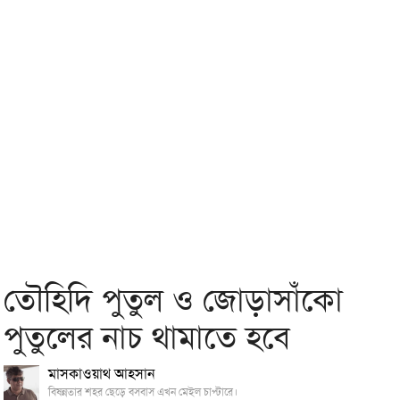
তৌহিদি পুতুল ও জোড়াসাঁকো
পুতুলের নাচ থামাতে হবে
মাসকাওয়াথ আহসান
বিষন্নতার শহর ছেড়ে বসবাস এখন মেইল চাপ্টারে।