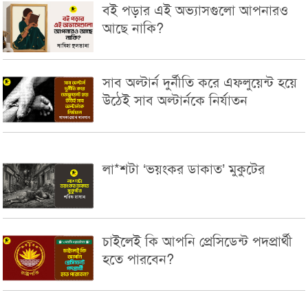
বই পড়ার এই অভ্যাসগুলো আপনারও
আছে নাকি?
সাব অল্টার্ন দুর্নীতি করে এফলুয়েন্ট হয়ে
উঠেই সাব অল্টার্নকে নির্যাতন
লা*শটা ‘ভয়ংকর ডাকাত’ মুকুটের
চাইলেই কি আপনি প্রেসিডেন্ট পদপ্রার্থী
হতে পারবেন?