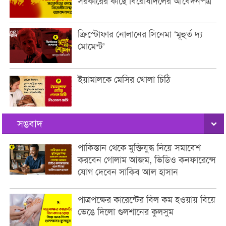
সরকারের কাছে বিরোধীদলের আবেদনপত্র
ক্রিস্টোফার নোলানের সিনেমা ‘মূহুর্ত দ্য
মোমেন্ট’
ইয়ামালকে মেসির খোলা চিঠি
সঙবাদ
পাকিস্তান থেকে মুক্তিযুদ্ধ নিয়ে সমাবেশ
করবেন গোলাম আজম, ভিডিও কনফারেন্সে
যোগ দেবেন সাকিব আল হাসান
পাত্রপক্ষের কারেন্টের বিল কম হওয়ায় বিয়ে
ভেঙে দিলো গুলশানের কুলসুম