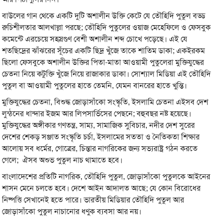
বাউলের গান থেকে একটি দুটি অশালীন উক্তি কেটে যে তৌহিদি পুতুল বড্ড
রুচিশীলতার আলখাল্লা পরছে; তৌহিদি পুতুলের ওয়াজ মেহেফিলে ও ফেসবুক
কমেন্টে এরচেয়ে সহস্রগুণ বেশী অশালীন শব্দ চোখে পড়েছে। এই যে
শতছিদ্রের ঝাঁঝরের সূঁচের একটি ছিদ্র খুঁজে তাকে শাতিম ডাকা; একইরকম
ছিলো ফেসবুকে অশালীন উক্তির পিতা-মাতা আওয়ামী পুতুলেরা মুক্তিযুদ্ধের
চেতনা নিয়ে কটুক্তি খুঁজে নিয়ে রাজাকার ডাকা। সোশ্যাল মিডিয়া এই তৌহিদি
পুতুল বা আওয়ামী পুতুলের হাতে তেমনি, যেমন বানরের হাতে খুন্তি।
মুক্তিযুদ্ধের চেতনা, বিশুদ্ধ জোড়াসাঁকো সংস্কৃতি, ইসলামি চেতনা এইসব দেশ
লুন্ঠনের ধান্দার ইজম আর লিপসার্ভিসের পেছনে; বহুবছর নষ্ট হয়েছে।
মুক্তিযুদ্ধের অঙ্গীকার গণতন্ত্র, সাম্য, সামাজিক সুবিচার, নদীর দেশ সুরের
দেশের শেকড় সঞ্জাত সংস্কৃতি চর্চা, ইসলামের সততা ও নৈতিকতা শিক্ষার
আলোয় সব ধর্মের, গোত্রের, চিন্তার নাগরিকের জন্য সভ্যরাষ্ট্র গঠন করতে
গেলে; ঐসব অশুভ পুতুল নাচ থামাতে হবে।
বাংলাদেশের প্রতিটি নাগরিক, তৌহিদি পুতুল, জোড়াসাঁকো পুতুলকে আইনের
শাসন মেনে চলতে হবে। দেশে আইন আদালত আছে; যে কোন বিরোধের
নিষ্পত্তি সেখানেই হতে পারে। ভারতীয় মিডিয়ার তৌহিদি পুতুল আর
জোড়াসাঁকো পুতুল নাচানোর ধণুক ব্যবসা আর নয়।