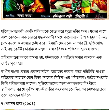
মুক্তিযুদ্ধ-পরবর্তী একটি পরিবারকে কেন্দ্র করে পুরো ছবির গল্প। যুদ্ধের আগে
অল্প বেতনের এক চাকুরে যুদ্ধ-পরবর্তী সময়ে কালোবাজারি ও মজুদদারি করে
দ্রুত বড়লোক হওয়ার চেষ্টা করে। বিষয়টি মেনে নেয় না তার স্ত্রী, মুক্তিযোদ্ধা
ভাই-বন্ধু কেউই। চারদিকে মজুদদারদের বিরুদ্ধে প্রতিবাদ ছড়িয়ে পড়ে।
প্রতিবাদ স্তব্ধ করতে হামলা হয়, ঘটনাচক্রে এ বাড়িরই সবার আদরের এক
ভাগ্নির মৃত্যু হয়।
স্বাধীন বাংলা বেতার কেন্দ্রের নাটক ‘জল্লাদের দরবার’ করে পরিচিতি পাওয়া
অভিনেতা নারায়ণ ঘোষ মিতা ‘আলোর মিছিল’-এর পরিচালক। ষাটের দশকেই
তিনি পরিচালনায় আসেন। মুক্তিযোদ্ধাদের আশা-আকাঙ্ক্ষার বিপরীতে
স্বাধীনতার পর যে কৃত্রিম সংকট তৈরির তৎপরতা চলেছিল, তা চমৎকারভাবে
তুলে ধরেছেন ছবিতে।
৭। শ্যামল ছায়া (২০০৪)