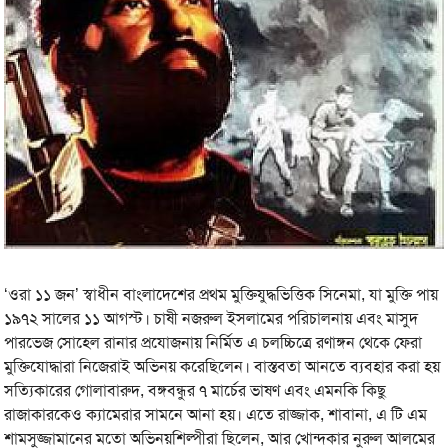
‘ওরা ১১ জন’ স্বাধীন বাংলাদেশের প্রথম মুক্তিযুদ্ধভিত্তিক সিনেমা, যা মুক্তি পায়
১৯৭২ সালের ১১ আগস্ট। চাষী নজরুল ইসলামের পরিচালনায় এবং মাসুদ
পারভেজ সোহেল রানার প্রযোজনায় নির্মিত এ চলচ্চিত্রে রণাঙ্গন থেকে ফেরা
মুক্তিযোদ্ধারা নিজেরাই অভিনয় করেছিলেন। বাস্তবতা আনতে ব্যবহার করা হয়
সত্যিকারের গোলাবারুদ, বঙ্গবন্ধুর ৭ মার্চের ভাষণ এবং এমনকি কিছু
রাজাকারকেও ক্যামেরার সামনে আনা হয়। এতে রাজ্জাক, শাবানা, এ টি এম
শামসুজ্জামানের মতো অভিনয়শিল্পীরা ছিলেন, আর খোন্দকার নুরুল আলমের