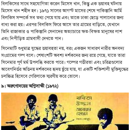
বিলকিসের সাথে সহযোগিতা করেন মিসেস খান, কিন্তু এক ভয়াবহ ঘটনায়
মিসেস খান শহীদ হন। ১৯৭১ সালের আগস্ট মাসের শেষে পাকিস্তানি আর্মি
বিলকিস সম্পর্কে সব তথ্য পেয়ে যায় এবং তাকে ঢাকা ছেড়ে পালানোর জন্য
বাধ্য করা হয়। এরপর বিলকিস ফিরে আসে তার গ্রামের বাড়িতে, যেখানে
তিনি রাজাকার ও পাকিস্তানি সেনাদের অত্যাচারে ক্ষত-বিক্ষত মানুষের লাশ
এবং নিপীড়িত গ্রামবাসী দেখতে পান।
সিনেমাটি শুধুমাত্র যুদ্ধের ভয়াবহতা নয়, বরং একজন সাধারণ নারীর অনবদ্য
সংগ্রামের গল্প বলে। শেষাংশটি অবশ্য দর্শকদের জন্য রয়ে গেছে, যাতে তারা
সিনেমার পূর্ণ মর্ম উপলব্ধি করতে পারে। গল্পের গভীরতা এবং চরিত্রগুলোর
আবেগনির্ভর অভিনয় দর্শকদের হৃদয় ছুঁয়ে যায়, যা একটি শক্তিশালী মুক্তিযুদ্ধের
চলচ্চিত্র হিসেবে গেরিলাকে স্মরণীয় করে তোলে।
৯। অরুণোদয়ের অগ্নিসাক্ষী (১৯৭২)