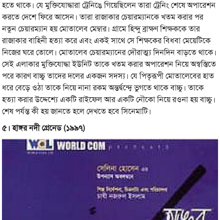
হতে থাকে। যে মুক্তিযোদ্ধারা ট্রেনিঙে গিয়েছিলেন তারা ট্রেনিং শেষে অপারেশন
করতে দেশে ফিরে আসেন। তারা রাজাকার চেয়ারম্যানকে খতম করার পর
নতুন চেয়ারম্যান হয় মোতালেব মেম্বার। গ্রামে হিন্দু ব্রাক্ষণ শিক্ষককে তার
রাজাকার বাহিনী হত্যা করে এবং একই সাথে সে শিক্ষকের বিধবা মেয়েটিকে
নিজের ঘরে তোলে। মোতালেব চেয়ারম্যানের দৌরাত্ম্য দিনদিন বাড়তে থাকে।
সেই এলাকার মুক্তিযোদ্ধা ইউনিট তাকে খতম করার অপারেশন নিয়ে অস্বস্তিতে
পরে কারণ বাচ্চু তাদের দলের একজন সদস্য। যে পিতৃরূপী মোতালেবের হাত
ধরে বেড়ে ওঠা তাকে নিয়ে নানা রকম অন্তর্দ্বন্দ্বে ভুগতে থাকে বাচ্চু। তাকে
হত্যা করার উদ্দেশ্যে একটি রাইফেল আর একটি নৌকো নিয়ে রওনা হয় বাচ্চু।
শেষ পর্যন্ত কী হয় জানতে হলে দেখতে হবে সিনেমাটি।
৫। হাঙ্গর নদী গ্রেনেড (১৯৯৭)