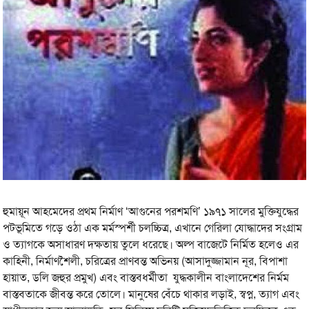
হুমায়ূন আহমেদের প্রথম নির্মাণ ‘আগুনের পরশমণি’ ১৯৭১ সালের মুক্তিযুদ্ধের
পটভূমিতে গড়ে ওঠা এক মর্মস্পর্শী চলচ্চিত্র, এখানে গেরিলা যোদ্ধাদের সংগ্রাম
ও ত্যাগকে অসাধারণ দক্ষতায় তুলে ধরেছে। অল্প বাজেটে নির্মিত হলেও এর
কাহিনী, নির্মাণশৈলী, চরিত্রের প্রাণবন্ত অভিনয় (আসাদুজ্জামান নূর, বিপাশা
হায়াত, ডলি জহুর প্রমুখ) এবং বাস্তবধর্মীতা যুদ্ধকালীন বাংলাদেশের নির্মম
বাস্তবতাকে জীবন্ত করে তোলে। মানুষের বেঁচে থাকার লড়াই, স্বপ্ন, ত্যাগ এবং