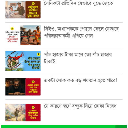
সৈনিকটা প্রতিদিন যেভাবে যুদ্ধে জেতে
সিইও, অধ্যাপককে পেছনে ফেলে যেভাবে
পরিচ্ছন্নতাকর্মী এগিয়ে গেল
পাঁচ হাজার টাকা মানে তো পাঁচ হাজার
টাকাই!
একটা লোক কত বড় শয়তান হতে পারে!
যে কারণে স্বর্গে বন্দুক নিয়ে ঢোকা নিষেধ