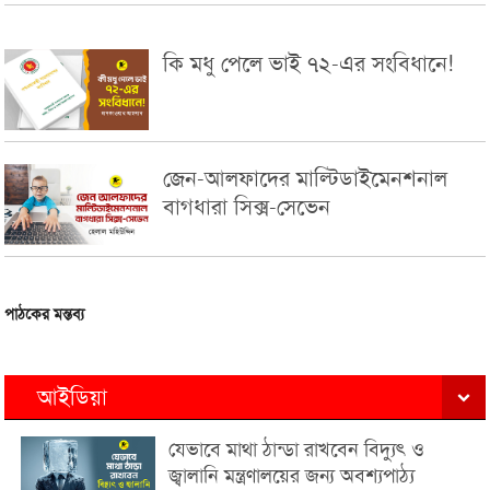
কি মধু পেলে ভাই ৭২-এর সংবিধানে!
জেন-আলফাদের মাল্টিডাইমেনশনাল
বাগধারা সিক্স-সেভেন
পাঠকের মন্তব্য
আইডিয়া
যেভাবে মাথা ঠান্ডা রাখবেন বিদ্যুৎ ও
জ্বালানি মন্ত্রণালয়ের জন্য অবশ্যপাঠ্য