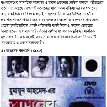
বাংলাদেশের সামাজিক বাস্তবতা ও তরুণ প্রজন্মের নৈতিক দ্বন্দ্বকে গভীরভাবে
তুলে ধরা হয়েছে। বঙ্গবাণী কলেজের সাত তরুণ মুক্তিযুদ্ধের পর সমাজের
অন্যায়-অবিচারের বিরুদ্ধে লড়াই চালালেও নিজেদের নৈতিক সংকট ও
হতাশার কারণে পথভ্রষ্ট হয়ে যায়। অধ্যক্ষের আদর্শ ও তরুণদের প্রতিরোধ
প্রচেষ্টা চলচ্চিত্রটিতে একটি শক্তিশালী বার্তা দিলেও, তাদের ভেতরের
টানাপোড়েন ও সমাজ পরিবর্তনের ব্যর্থতা গল্পের কেন্দ্রবিন্দু। মানবিক
মূল্যবোধ, নৈতিক সংকট, এবং সামাজিক অস্থিরতার চিত্রায়ণে সিনেমাটি
সময়োচিত ও প্রভাববিস্তারকারী।
৩। আগুনের পরশমণি (১৯৯৫)