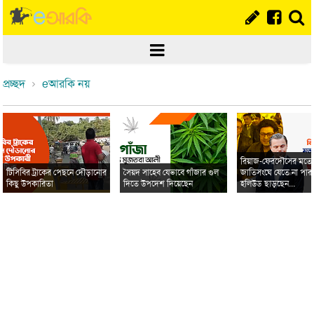
প্রচ্ছদ
eআরকি নয়
রিয়াজ-ফেরদৌসের মত
টিসিবির ট্রাকের পেছনে দৌড়ানোর
সৈয়দ সাহেব যেভাবে গাঁজার গুল
জাতিসংঘে যেতে না পার
কিছু উপকারিতা
দিতে উপদেশ দিয়েছেন
হলিউড ছাড়ছেন...