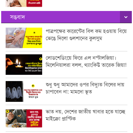
সঙবাদ
পাত্রপক্ষের কারেন্টের বিল কম হওয়ায় বিয়ে
ভেঙে দিলো গুলশানের কুলসুম
লোডশেডিংয়ে ফিরে এল নস্টালজিয়া।
মিলেনিয়ালরা বলল, থ্যাংকিউ তারেক জিয়া!
শুধু শুধু আমাদের ওপর বিদ্যুত বিলের দায়
চাপাবেন না: মামদো ভূত
ভাত নয়, দেশের জাতীয় খাবার হতে যাচ্ছে
মাইক্রো প্লাস্টিক