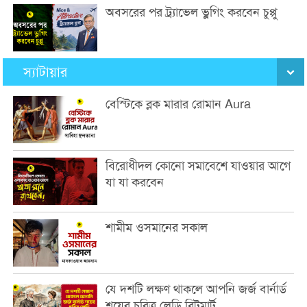
অবসরের পর ট্র্যাভেল ভ্লগিং করবেন চুপ্পু
স্যাটায়ার
বেস্টিকে ব্লক মারার রোমান Aura
বিরোধীদল কোনো সমাবেশে যাওয়ার আগে
যা যা করবেন
শামীম ওসমানের সকাল
যে দশটি লক্ষণ থাকলে আপনি জর্জ বার্নার্ড
শয়ের চরিত্র লেডি ব্রিটুমার্ট