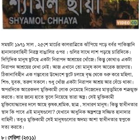
সময়টা ১৯৭১ সাল , ২৫শে মার্চের কালরাত্রিতে ঝাঁপিয়ে পড়ে বর্বর পাকিস্তানি
হানাদারবাহিনী নিরস্ত্র বাঙালির ওপর । গুলির সাথে লাশ পড়ছে চারিদিকে।
দিগ্বিদিক মানুষ ছুটছে একটা নিরাপদ আশ্রয়ের খোঁজে। কিন্তু কোথাও একটা
নিরাপদ আশ্রয়ের দেখা নেই। আজ এখানে তো মানুষ কাল আরেক জায়গায়।
ঠিকানাবিহীন এক গন্তব্যের উদ্দ্যেশে ছুটে চলছে বৃদ্ধ থেকে শুরু করে মহিলা,
শিশু, যুবক, তরুণ সকলে। শুধু খোঁজ একটা নিরাপদ আশ্রয় আর বেঁচে থাকা।
অপরদিকে আরেকদল মুক্তিকামী লোক নেমেছে নিজেদের মাতৃভূমিকে শত্রুমুক্ত
করতে। তার জন্যে হাতে তুলে নিয়েছে তারা অস্ত্র। সেই মুক্তিকামী
মুক্তিযোদ্ধাদের দলে আছে কৃষক,শ্রমিক, ছাত্র , সাধারণ মানুষ। কিন্তু স্বাধীনতার
স্বাদ কি পাবে এই মানুষগুলো? যেখানে আধুনিক অস্ত্রশস্ত্রে সজ্জিত হানাদার
বাহিনী। তবুও মুক্তিকামী সেই মানুষগুলোর অদম্য আশা স্বাধীনতার স্বপ্নকে
সত্য করতে।
৮। গেরিলা (২০১১)