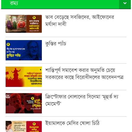
রম্য
ভাব বেড়েছে সবজিদের, আইফোনের
মর্যাদা দাবী
কুস্তির প্যাঁচ
শান্তিপূর্ণ সমাবেশ করার অনুমতি চেয়ে
সরকারের কাছে বিরোধীদলের আবেদনপত্র
ক্রিস্টোফার নোলানের সিনেমা ‘মূহুর্ত দ্য
মোমেন্ট’
ইয়ামালকে মেসির খোলা চিঠি