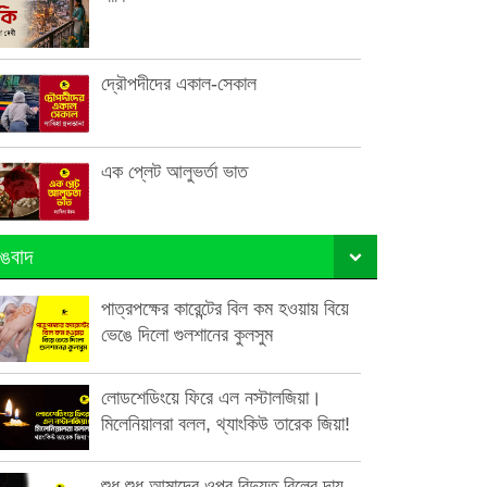
দ্রৌপদীদের একাল-সেকাল
এক প্লেট আলুভর্তা ভাত
ঙবাদ
পাত্রপক্ষের কারেন্টের বিল কম হওয়ায় বিয়ে
ভেঙে দিলো গুলশানের কুলসুম
লোডশেডিংয়ে ফিরে এল নস্টালজিয়া।
মিলেনিয়ালরা বলল, থ্যাংকিউ তারেক জিয়া!
শুধু শুধু আমাদের ওপর বিদ্যুত বিলের দায়