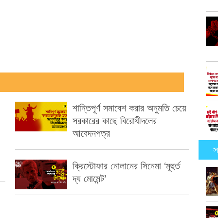
শান্তিপূর্ণ সমাবেশ করার অনুমতি চেয়ে
সরকারের কাছে বিরোধীদলের
আবেদনপত্র
স
ক্রিস্টোফার নোলানের সিনেমা ‘মূহুর্ত
দ্য মোমেন্ট’