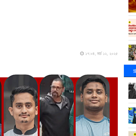
১৭:০৪, মার্চ ১২, ২০২৫
গ