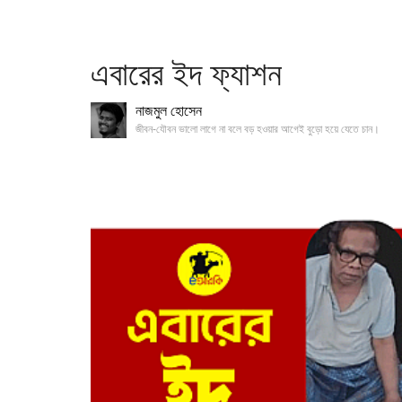
এবারের ইদ ফ্যাশন
নাজমুল হোসেন
জীবন-যৌবন ভালো লাগে না বলে বড় হওয়ার আগেই বুড়ো হয়ে যেতে চান।