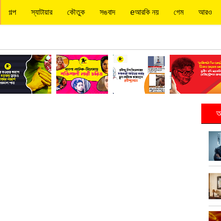
গল্প
স্যাটায়ার
কৌতুক
সঙবাদ
eআরকি নয়
গেম
আরও
আ