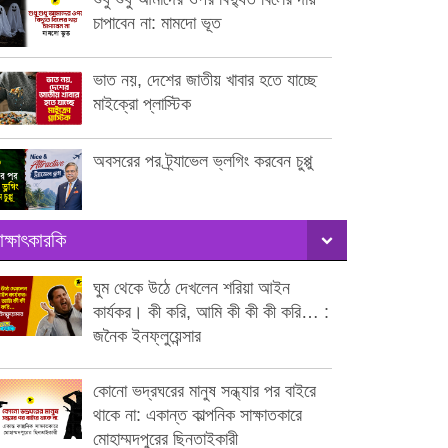
চাপাবেন না: মামদো ভূত
ভাত নয়, দেশের জাতীয় খাবার হতে যাচ্ছে
মাইক্রো প্লাস্টিক
অবসরের পর ট্র্যাভেল ভ্লগিং করবেন চুপ্পু
াক্ষাৎকারকি
ঘুম থেকে উঠে দেখলেন শরিয়া আইন
কার্যকর। কী করি, আমি কী কী কী করি… :
জনৈক ইনফ্লুয়েন্সার
কোনো ভদ্রঘরের মানুষ সন্ধ্যার পর বাইরে
থাকে না: একান্ত কাল্পনিক সাক্ষাতকারে
মোহাম্মদপুরের ছিনতাইকারী