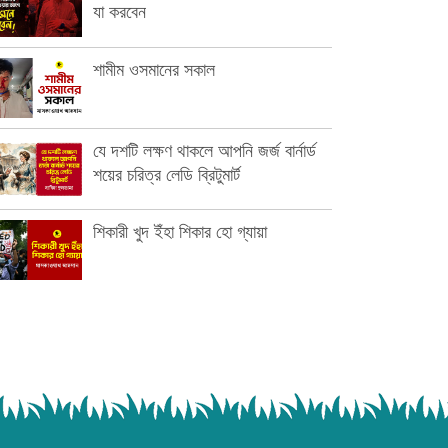
যা করবেন
শামীম ওসমানের সকাল
যে দশটি লক্ষণ থাকলে আপনি জর্জ বার্নার্ড
শয়ের চরিত্র লেডি ব্রিটুমার্ট
শিকারী খুদ ইঁহা শিকার হো গ্যায়া