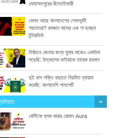
মোহাম্মদপুরের ছিনতাইকারী
কেমন আছে বাংলাদেশের শেকলবন্দী
শয়তানরা? রমজান মাসের এক গা ছমছম
ইন্টারভিউ
নির্বাচনে জেতার জন্য ঘুমার মাঝেও একটানা
পড়েছি: উদ্ভাসের ভাইয়াকে তারেক রহমান
দুই ধাপ শক্তি বাড়াতে নিয়মিত ব্যায়াম
করেছি: বাংলাদেশি পাসপোর্ট
্যাটায়ার
বেস্টিকে ব্লক মারার রোমান Aura