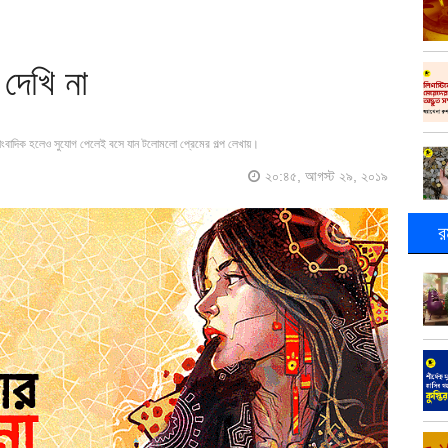
দেখি না
াংবাদিক হলেও সুযোগ পেলেই বসে যান টলোমলো প্রেমের গল্প লেখায়।
২০:৪৫, আগস্ট ২৯, ২০১৯
র