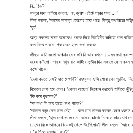
নি...ঠিক?’
শান্তা মাথা নামিয়ে বললো, ‘না, ক্লাস এইটে পড়ার সময়...।’
লীলা বললো, ‘সময়ের সামান্য হেরফের হতে পারে, কিন্তু কথাটাতো সত্য
‘হ্যাঁ।’
অন্য সকলের মতো আমাকেও চমকে দিয়ে বিজয়িনীর ভঙ্গিতে চলে যাচ্ছিলো
বলে দিতে পারবো, প্রয়োজন হলে দেখা করবেন।’
জীবনে আমি এতো অপমান বোধ করি নি আর কখনো। এসব কথা ক্যাম্পাসে চ
মধ্যে কাটলো। প্রায় নির্ঘুম রাত কাটিয়ে তৃতীয় দিন সকালে ফোন করল
কক্ষে থাকে।
‘দেখা করতে চাস? হাত দেখাবি?’ রহস্যময় হাসি শোনা গেল পূরবীর, ‘বিক
বিকেলে দেখা হয়ে গেল। ‘কেমন আছেন’ জিজ্ঞেস করতেই হাসিতে জুঁই
‘কি করে বুঝলেন?’
‘সব কথা কি আর হাতে লেখা থাকে?’
‘তাহলে বলুন কেন ভাল নেই’ — বলে ডান হাতের করতল মেলে ধরলাম 
লীলা বললো, ‘হাত দেখাতে হবে না, আমার চোখের দিকে তাকান চোখ দ
চোখের দিকে তাকিয়ে কি একটু কেঁপে উঠেছিলাম? লীলা বললো, ‘আরে,
ঢোঁক গিলে বললাম, ‘কার?’