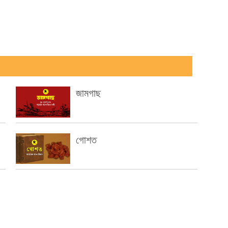
জামগাছ
গোশত