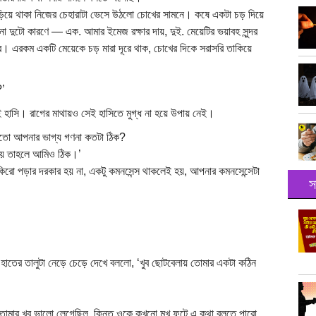
ে দাঁড়িয়ে থাকা নিজের চেহারাটা ভেসে উঠলো চোখের সামনে। কষে একটা চড় দিয়ে
া দুটো কারণে — এক. আমার ইমেজ রক্ষার দায়, দুই. মেয়েটির ভয়াবহ সুন্দর
অধিকার। এরকম একটি মেয়েকে চড় মারা দূরে থাক, চোখের দিকে সরাসরি তাকিয়ে
?’
হাসি। রাগের মাথায়ও সেই হাসিতে মুগ্ধ না হয়ে উপায় নেই।
লুনতো আপনার ভাগ্য গণনা কতটা ঠিক?
 হয় তাহলে আমিও ঠিক।’
িরো পড়ার দরকার হয় না, একটু কমনসেন্স থাকলেই হয়, আপনার কমনসেন্সেটা
স
হাতের তালুটা নেড়ে চেড়ে দেখে বললো, ‘খুব ছোটবেলায় তোমার একটা কঠিন
োমার খুব ভালো লেগেছিল, কিন্তু ওকে কখনো মুখ ফুটে এ কথা বলতে পারো