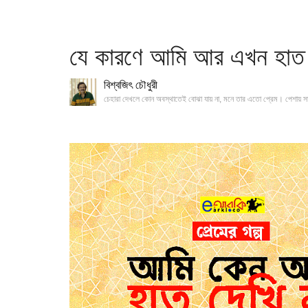
যে কারণে আমি আর এখন হাত 
বিশ্বজিৎ চৌধুরী
চেহারা দেখলে কোন অবস্থাতেই বোঝা যায় না, মনে তার এতো প্রেম। পেশায় স