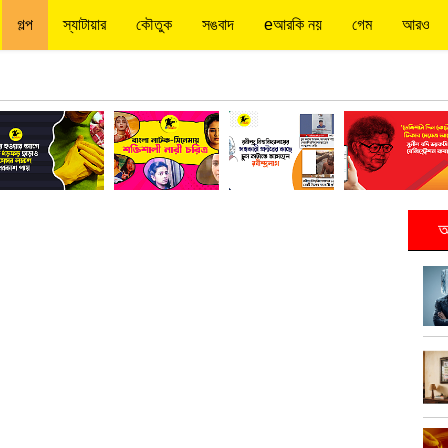
গল্প
স্যাটায়ার
কৌতুক
সঙবাদ
eআরকি নয়
গেম
আরও
আ