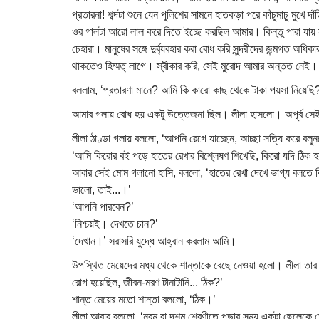
প্রতারনা! শব্দটা শুনে যেন পুলিশের সামনে হাতকড়া পরে কাঁচুমাচু মুখ
ওর গালটা আরো লাল করে দিতে ইচ্ছে করছিল আমার। কিন্তু পারা যায় ন
চেহারা। মানুষের সঙ্গে দুর্ব্যবহার করা বোধ করি সুন্দরীদের জন্মগত 
থাকতেও হিম্মত্ লাগে। স্বীকার করি, সেই মুরোদ আমার অন্তত নেই।
বললাম, ‘প্রতারণা মানে? আমি কি কারো কাছ থেকে টাকা পয়সা নিয়েছি
আমার গলায় বোধ হয় একটু উত্তেজনা ছিল। লীলা হাসলো। অপূর্ব সেই 
লীলা ঠাণ্ডা গলায় বললো, ‘আপনি রেগে যাচ্ছেন, আচ্ছা সত্যি করে ব
‘আমি কিরোর বই পড়ে হাতের রেখার বিশ্লেষণ শিখেছি, কিরো যদি ঠিক
আবার সেই মোম গলানো হাসি, বললো, ‘হাতের রেখা দেখে ভাগ্য বলতে ক
ভালো, তাই...।’
‘আপনি পারবেন?’
‘নিশ্চয়ই। দেখতে চান?’
‘দেখান।’ সরাসরি যুদ্ধে আহ্বান করলাম আমি।
উপস্থিত মেয়েদের মধ্য থেকে শান্তাকে বেছে নেওয়া হলো। লীলা তার 
রোগ হয়েছিল, জীবন-মরণ টানাটানি... ঠিক?’
শান্ত মেয়ের মতো শান্তা বললো, ‘ঠিক।’
লীলা আবার বললো, ‘নবম বা দশম শ্রেণীতে পড়ার সময় একটা ছেলেকে ত