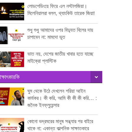
লোডশেডিংয়ে ফিরে এল নস্টালজিয়া।
মিলেনিয়ালরা বলল, থ্যাংকিউ তারেক জিয়া!
শুধু শুধু আমাদের ওপর বিদ্যুত বিলের দায়
চাপাবেন না: মামদো ভূত
ভাত নয়, দেশের জাতীয় খাবার হতে যাচ্ছে
মাইক্রো প্লাস্টিক
াক্ষাৎকারকি
ঘুম থেকে উঠে দেখলেন শরিয়া আইন
কার্যকর। কী করি, আমি কী কী কী করি… :
জনৈক ইনফ্লুয়েন্সার
কোনো ভদ্রঘরের মানুষ সন্ধ্যার পর বাইরে
থাকে না: একান্ত কাল্পনিক সাক্ষাতকারে