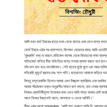
আমি যখন থার্ড ইয়ারের ছাত্র তখন থেকে হাতের রেখা দেখে ভাগ্য বলতে
ফোর্থ ইয়ারে ওঠার পর ক্যাম্পাসে, বিশেষত মেয়েদের কাছে আমি এতো
‘বুজরুকি’ বন্ধ না করলে মেডিকেল কলেজ থেকে বিতাড়নের পাকা ব্যবস
সাইনবোর্ড লাগিয়ে টিয়া পাখি দিয়ে ভাগ্য গণনার ব্যবসা করতে হবে বলে
তাঁর ডান হাত ধরে ফেলেছিলাম। সেই হাতের মুঠো খুলে এক নজর তাকিয়
শুনিয়েছি মুহূর্তে বরফের চাঙ গলে পানি। ছাত্রনেতা আমাকে জড়িয়ে ধ
কিন্তু হস্তরেখাবিদ হিসেবে আমরা এমন উজ্জ্বল ক্যারিয়ার এখন হুমকির 
আমার পাঁচ/ছজন ভক্ত-অনুরাগীর সামনে বলে বসলো, হাত দেখার ব্যাপারট
নিজের জ্যোতিষীসুলভ ইমেজের কথা ভেবে আমি শান্ত থাকার চেষ্টা করেছ
আসে নিজের ইচ্ছাতেই আসে, আপনাকে ও ডেকে আনিনি।’
লীলা এবার আরো আক্রমণাত্মক, ‘আমি হাত দেখাতে আসি নি, আপনার প্