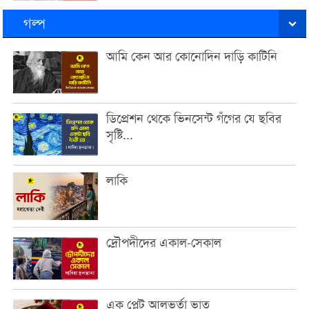
গল্প
আমি কেন আর কোনোদিন দাড়ি কাটিনি
ডিপ্রেশন থেকে ভিনসেন্ট গঁগের যে ছবির
সৃষ্টি...
লাকি
দ্রৌপদীদের একাল-সেকাল
এক প্লেট আলুভর্তা ভাত