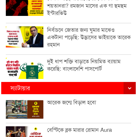
শয়তানরা? রমজান মাসের এক গা ছমছম
ইন্টারভিউ
নির্বাচনে জেতার জন্য ঘুমার মাঝেও
একটানা পড়েছি: উদ্ভাসের ভাইয়াকে তারেক
রহমান
দুই ধাপ শক্তি বাড়াতে নিয়মিত ব্যায়াম
করেছি: বাংলাদেশি পাসপোর্ট
স্যাটায়ার
আরেক জন্মে বিড়াল হবো
বেস্টিকে ব্লক মারার রোমান Aura