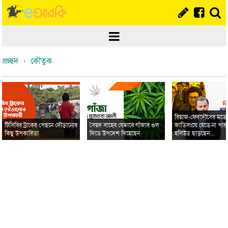
প্রচ্ছদ
কৌতুক
রিয়াজ-ফেরদৌসের মত
টিসিবির ট্রাকের পেছনে দৌড়ানোর
সৈয়দ সাহেব যেভাবে গাঁজার গুল
জাতিসংঘে যেতে না পার
কিছু উপকারিতা
দিতে উপদেশ দিয়েছেন
হলিউড ছাড়ছেন...