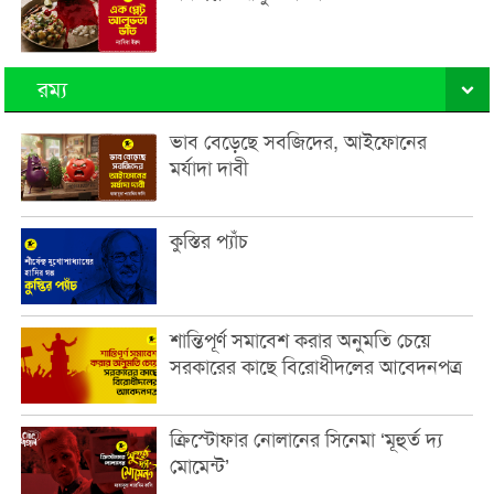
রম্য
ভাব বেড়েছে সবজিদের, আইফোনের
মর্যাদা দাবী
কুস্তির প্যাঁচ
শান্তিপূর্ণ সমাবেশ করার অনুমতি চেয়ে
সরকারের কাছে বিরোধীদলের আবেদনপত্র
ক্রিস্টোফার নোলানের সিনেমা ‘মূহুর্ত দ্য
মোমেন্ট’