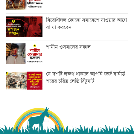
বিরোধীদল কোনো সমাবেশে যাওয়ার আগে
যা যা করবেন
শামীম ওসমানের সকাল
যে দশটি লক্ষণ থাকলে আপনি জর্জ বার্নার্ড
শয়ের চরিত্র লেডি ব্রিটুমার্ট