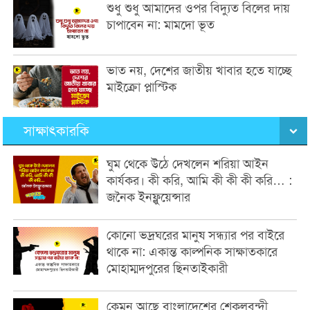
শুধু শুধু আমাদের ওপর বিদ্যুত বিলের দায়
চাপাবেন না: মামদো ভূত
ভাত নয়, দেশের জাতীয় খাবার হতে যাচ্ছে
মাইক্রো প্লাস্টিক
সাক্ষাৎকারকি
ঘুম থেকে উঠে দেখলেন শরিয়া আইন
কার্যকর। কী করি, আমি কী কী কী করি… :
জনৈক ইনফ্লুয়েন্সার
কোনো ভদ্রঘরের মানুষ সন্ধ্যার পর বাইরে
থাকে না: একান্ত কাল্পনিক সাক্ষাতকারে
মোহাম্মদপুরের ছিনতাইকারী
কেমন আছে বাংলাদেশের শেকলবন্দী