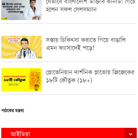
যেভাবে বাংলাদেশি ডাক্তার কানাডা গিয়ে
হলেন সফল সেলসম্যান
সস্তায় চিকিৎসা করাতে গিয়ে বাঙালি
এমন ফ্যাসাদেই পড়ে!
স্লোভেনিয়ান দার্শনিক স্লাভোয় জিজেকের
১৮টি কৌতুক (১৮+)
পাঠকের মন্তব্য
আইডিয়া